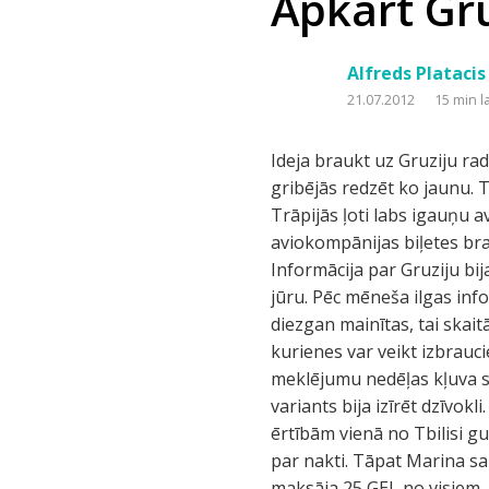
Apkārt Grū
Alfreds Platacis
21.07.2012
15 min l
Ideja braukt uz Gruziju radās gadu atpakaļ, kārtējā braucienā pa Eiropu, kas jau bija nedaudz apnikusi un gribējās redzēt ko jaunu. Tā nu uzreiz pēc jaunā gada sākām vaktēt lētās avio biļetes uz Gruziju vasaras sezonai. Trāpijās ļoti labs igauņu aviokompānijas piedāvājums lidot uz Gruziju caur Tallinu pa 80 LVL. Nopirkām šīs aviokompānijas biļetes braucienam uzreiz pēc Jāņiem ar izlidošanu no Rīgas 27.06. un atgriešanos atpakaļ 10.07. Informācija par Gruziju bija nekāda. Bet viens bija skaidrs, ka gribam redzēt maksimāli daudz - gan kalnus, gan jūru. Pēc mēneša ilgas informācijas vākšanas, parādījās arī maršruta iezīmes, kuras nedaudz vēlāk gan tika diezgan mainītas, tai skaitā arī jau brauciena laikā. Vienojamies, ka vismaz pirmās 3-4 naktis pavadīsim Tbilisi no kurienes var veikt izbraucienus uz tuvākajiem apskates objektiem. Sākās naktsmītņu meklēšana. Pēc kādas meklējumu nedēļas kļuva skaidrs, ka Tbilisi viesnīcas ir padārgas, hosteļus mēs negribējām un kā labākais variants bija izīrēt dzīvokli. Internetā atradām kādu sievieti vārdā Marina, kas piedāvāja 2-istabu dzīvokli ar visām ērtībām vienā no Tbilisi guļam rajoniem. Foto mūs apmierināja, kā arī cena likās pieņemama - 15 USD no cilvēka par nakti. Tāpat Marina sarunāja transfēru (šoferis vārdā Jura t. 599921381) no Lidotas uz dzīvokli, kas mums maksāja 25 GEL no visiem. Tā kā mūsu lidmašīna ielidoja Tbilisi četros no rīta, tas bija svarīgs moments. Kā jau rakstīju, tad mēs gribējām maksimāli iepazīt Gruziju un viens no tālākajiem (no Tbilisi) apskates punktiem bija Svanetija, Ušguli ciems. Šeit Marina palīdzēja atrast Ušguli ciemā viesu māju (maksāja 50 GEL no personas ar brokastīm un pusdienām), kā arī saorganizēja transfēru no Mestijas (Svaneti reģiona centrs) uz 40km attālo Ušguli ciemu. Transfēra cena bija 200 GEL no visiem. Brauciens ilgst ap 2-3 stundām pa ļoti nosacītu kalnu ceļu. Līdz Mestijai no Tbilisi nolēmām lidot ar lidmašīnu (reisus sezonā veic 20-vietīga lidmašīna, bet pēc sezonas - helikopters), bet atpakaļ no Mestijas uz Tbilisi doties ar mikriņiem, lai rastos pilns priekšstats par vietējiem ceļiem. No Tbilisi bija ieplānots apmeklēt David Gareja klosteri, Signagi, Tshinandali, Kazbegi un Vardziju, bet pēdējās dienas pavadīt pie Melnās jūras - Batumi. Tā nu pirms paša brauciena izskatījās mūsu plāns. Pirmajā dienā - 28.06., pēc ielidošanas, apmetāmies izīrētā dzīvoklī un nolēmām atpūsties līdz kādiem 11. Tad sarunājām ar Marinu, ka viņa dosies 