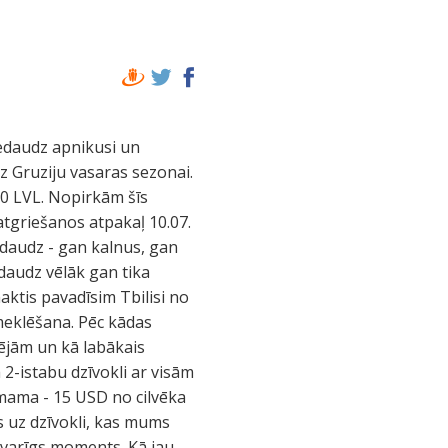
 tā, ka paspējām uz mikriņu, kas attiet uz Tbilisi 17:00. Ar to tad arī devāmies uz Gruzijas galvaspilsētu, kur paēdām vakariņas iepriekšējā vakarā iepazītajā Hinkali hausā. 01.07. Marinas pavadībā ar šoferi Juru devāmies uz Kahetiju - Gruzijas vīna darīšanas reģionu. Plānā bija apmeklēt Signagi un Tshinandali. Pa ceļam iegādājāmies svaigas (nesena kā izgatavotas) čučhelas (gruziņu snikers) - valrieksti rieksti vīnogu sulas mērcē. 6 gabali pa 4 GEL. Turpmāk lētāk nekur neredzējām. Pie Signagi pilsētas apmeklējām Bodbe klosteri, kur vēl rit rekonstrukcijas darbi. Pēc tam dodamies uz pašu Signagi pilslētu, kurā apmeklējām vietējo muzeju. Viens no muzeja eksponātiem ir maza zelta lauviņa - Gruzijas simbols, kura tika atrasta šajā reģionā. Muzejā ir daudz eksponātu, kuri iegūti veicot apjomīgos pilsētas rekonstrukcijas darbus, kuri vēl šur tur turpinās. Tāpat apmeklējām vietējo Signagi tirdziņu, kurā iegādājāmies mājas sarkanvīnus (4 GEL par 1,5l), čaču (6 GEL par 1l). Gan vīnu, gan čaču pirms pārdošanas dot nedegustēt. Tālāk devāmies uz Tshinandali uz Čavžavadzes muižas māju, kurā esot arī vīna pagrabi un vīna degustācijas. Pa ceļam nenoturamies un nopērkam spaini ar persikiem pa 4 GEL, no tirgoņiem, kas stāv ceļa malā un tirgo visu, kas viņu dārzos ir izaudzis (āboli, bumbieri, persiki, aprikozes). Nopērkot pilno biļeti (20 GEL no personas) uz Čavčavadzes muižas apmeklēšanu, bija vilšanās, jo kā izrādījās, vīna pagrabi ir ciet uz rekonstrukciju un mēs varam apmeklēt tikai muižas parku, muižas ēku un izbaudīt vīna degustāciju (6 vīna veidi). Tā mums vīna pagrabi gāja secen :( Pēc muižas apmeklēšanas, laiks nedaudz noskaidrojās un mēs ieraudzījām iepriekšējā dienā tā arī neredzēto Kazbegi kalna virsotni.