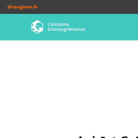
Ceļojumu
Dienasgrāmatas