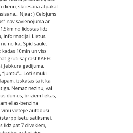
o dienu, skriesana atpakal
sisana… Njaa : ) Celojums
cas” nav savienojuma ar
-1.5km no lidostas lidz
 informacijai. Lietus.
 ne no ka.. Spid saule,
ist kadas 10min un viss
z pat gruti saprast KAPEC
ni. Jebkura gadijuma,
u, “jumtu”… Loti smuki
lapam, izskatas ta it ka
tiga. Nemaz nezinu, vai
lnus dumus, briziem liekas,
itam ellas-benzina
vinu vietejie autobusi
(starppilsetu satiksmei,
s lidz pat 7 cilvekiem,
iedroties gribetajus.