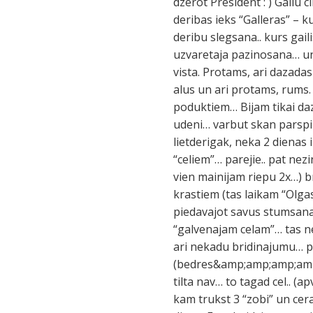
dzerot President : ) Gailu 
deribas ieks “Galleras” – ku
deribu slegsana.. kurs gai
uzvaretaja pazinosana… un 
vista. Protams, ari dazadas
alus un ari protams, rums. 
poduktiem… Bijam tikai dazi
udeni… varbut skan parspilet
lietderigak, neka 2 dienas 
“celiem”… parejie.. pat nezi
vien mainijam riepu 2x…) b
krastiem (tas laikam “Olgas”
piedavajot savus stumsanas
“galvenajam celam”… tas ne
ari nekadu bridinajumu… pi
(bedres&amp;amp;amp;amp;a
tilta nav… to tagad cel.. (
kam trukst 3 “zobi” un cera