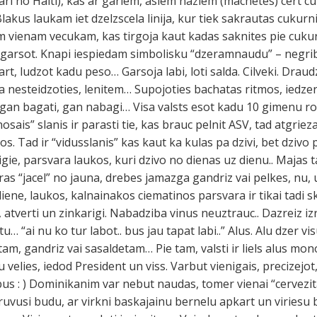
ri no Haiti), kas ar gariem, asiem naziem (machetes) cert c
lakus laukam iet dzelzscela linija, kur tiek sakrautas cukur
m vienam vecukam, kas tirgoja kaut kadas saknites pie cuku
garsot. Knapi iespiedam simbolisku “dzeramnaudu” – negri
art, ludzot kadu peso… Garsoja labi, loti salda. Cilveki. Draudzi
ara nesteidzoties, lenitem… Supojoties bachatas ritmos, iedze
… gan bagati, gan nabagi… Visa valsts esot kadu 10 gimenu r
lnosais” slanis ir parasti tie, kas brauc pelnit ASV, tad atgrie
pos. Tad ir “vidusslanis” kas kaut ka kulas pa dzivi, bet dzivo
igie, parsvara laukos, kuri dzivo no dienas uz dienu.. Majas t
ras “jacel” no jauna, drebes jamazga gandriz vai pelkes, nu, 
iene, laukos, kalnainakos ciematinos parsvara ir tikai tadi sk
, atverti un zinkarigi. Nabadziba vinus neuztrauc.. Dazreiz 
… “ai nu ko tur labot.. bus jau tapat labi..” Alus. Alu dzer vis
stam, gandriz vai sasaldetam… Pie tam, valsti ir liels alus m
elies, iedod President un viss. Varbut vienigais, precizejot,
us : ) Dominikanim var nebut naudas, tomer vienai “cervezitai
gruvusi budu, ar virkni baskajainu bernelu apkart un viriesu