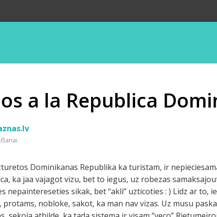
os a la Republica Domi
aznas.lv
sīšanai
 uzturetos Dominikanas Republika ka turistam, ir nepieciesama
ica, ka jaa vajagot vizu, bet to iegus, uz robezas samaksajout
nepaintereseties sikak, bet “akli” uzticoties : ) Lidz ar to, i
i, protams, nobloke, sakot, ka man nav vizas. Uz musu pask
as, sekoja atbilde, ka tada sistema ir visam “veco” Rietumeir