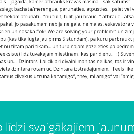
rials… jagaida, kamer atbrauks kravas masina… sak satumst… 
uzslegt bachata/merengue, parunaties, atpusties… paiet vel
tiekam atrunati… “nu tulit, tulit, jau brauc…” atbrauc… atsak
atpakal, jo pasakumam nebija ne gala, ne malas, eskavatora va
rien un nosaka :”ok!! We are solving your problem!!” un zim
 (kas tika lugta jau pirms 5 stundam), pa kuru parbraukt pa
et nu tiltam pari tikam… un turpinajam gazeleties pa bedrem
ksiste) lidz tuvakajam miestinam.. kas par dienu… : ) Suveni
nas un…. Dzintars! Lai cik ari divaini man tas nelikas, tas ir
 vieta dzintara rotam uc. Dzintara izstradajumiem… Feels like
amus cilvekus uzruna ka “amigo”, “hey, mi amigo” vai “amigit
 līdzi svaigākajiem jaun