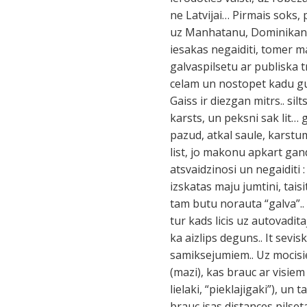
ne Latvijai… Pirmais soks,
uz Manhatanu, Dominikanas
iesakas negaiditi, tomer m
galvaspilsetu ar publiska t
celam un nostopet kadu guagu
Gaiss ir diezgan mitrs.. sil
karsts, un peksni sak lit… g
pazud, atkal saule, karstum
list, jo makonu apkart gand
atsvaidzinosi un negaiditi 
izskatas maju jumtini, tais
tam butu norauta “galva”..
tur kads licis uz autovadit
ka aizlips deguns.. It sevi
samiksejumiem.. Uz mocisie
(mazi), kas brauc ar visie
lielaki, “pieklajigaki”), un
brauc isas distances pilseta