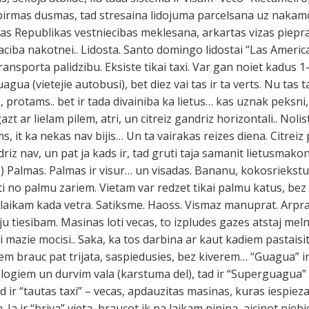
 pirmas dusmas, tad stresaina lidojuma parcelsana uz nakam
 Republikas vestniecibas meklesana, arkartas vizas piepra
aciba nakotnei.. Lidosta. Santo domingo lidostai “Las Ameri
ransporta palidzibu. Eksiste tikai taxi. Var gan noiet kadus 1
a (vietejie autobusi), bet diez vai tas ir ta verts. Nu tas ta,
ts, protams.. bet ir tada divainiba ka lietus… kas uznak peksni,
azt ar lielam pilem, atri, un citreiz gandriz horizontali.. Nol
s, it ka nekas nav bijis… Un ta vairakas reizes diena. Citrei
riz nav, un pat ja kads ir, tad gruti taja samanit lietusmako
: ) Palmas. Palmas ir visur… un visadas. Bananu, kokosriekst
iti no palmu zariem. Vietam var redzet tikai palmu katus, bez 
 laikam kada vetra. Satiksme. Haoss. Vismaz manuprat. Arpra
aju tiesibam. Masinas loti vecas, to izpludes gazes atstaj me
ski mazie mocisi.. Saka, ka tos darbina ar kaut kadiem pastais
m brauc pat trijata, saspiedusies, bez kiverem… “Guagua” ir 
m logiem un durvim vala (karstuma del), tad ir “Superguagua” 
 tad ir “tautas taxi” – vecas, apdauzitas masinas, kuras iespieza
. Ja ir “briva” vieta, braucot ik pa laikam pipina, aicinot pieb