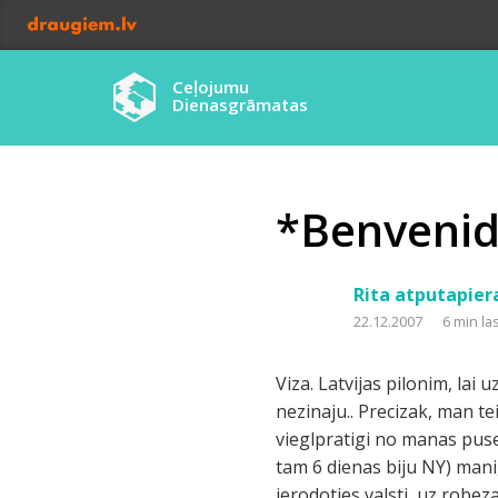
Ceļojumu
Dienasgrāmatas
*Benvenid
Rita atputapier
22.12.2007
6 min la
Viza. Latvijas pilonim, lai
nezinaju.. Precizak, man te
vieglpratigi no manas puses 
tam 6 dienas biju NY) man
ierodoties valsti, uz robez