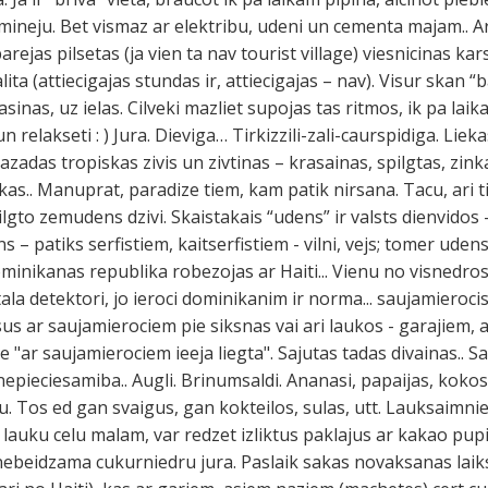
u mineju. Bet vismaz ar elektribu, udeni un cementa majam.. A
jas pilsetas (ja vien ta nav tourist village) viesnicinas ka
alita (attiecigajas stundas ir, attiecigajas – nav). Visur skan
sinas, uz ielas. Cilveki mazliet supojas tas ritmos, ik pa laik
i un relakseti : ) Jura. Dieviga… Tirkizzili-zali-caurspidiga. Li
adas tropiskas zivis un zivtinas – krasainas, spilgtas, zinka
kas.. Manuprat, paradize tiem, kam patik nirsana. Tacu, ari ti
gto zemudens dzivi. Skaistakais “udens” ir valsts dienvidos –
s – patiks serfistiem, kaitserfistiem - vilni, vejs; tomer uden
ominikanas republika robezojas ar Haiti... Vienu no visnedro
ala detektori, jo ieroci dominikanim ir norma... saujamierocis,
esus ar saujamierociem pie siksnas vai ari laukos - garajiem
rtne "ar saujamierociem ieeja liegta". Sajutas tadas divainas.. S
 nepieciesamiba.. Augli. Brinumsaldi. Ananasi, papaijas, kok
oju. Tos ed gan svaigus, gan kokteilos, sulas, utt. Lauksaimnie
 lauku celu malam, var redzet izliktus paklajus ar kakao pupi
 ir nebeidzama cukurniedru jura. Paslaik sakas novaksanas laiks