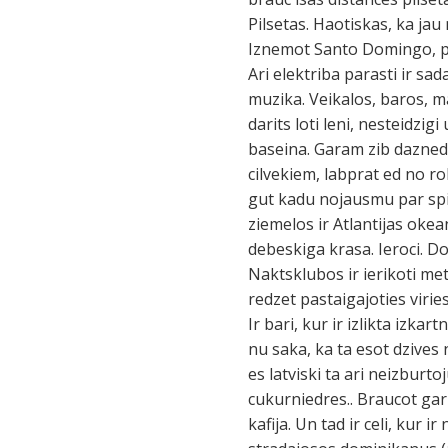
Pilsetas. Haotiskas, ka ja
Iznemot Santo Domingo, pare
Ari elektriba parasti ir sad
muzika. Veikalos, baros, ma
darits loti leni, nesteidzig
baseina. Garam zib daznedaz
cilvekiem, labprat ed no ro
gut kadu nojausmu par spil
ziemelos ir Atlantijas okean
debeskiga krasa. Ieroci. D
Naktsklubos ir ierikoti met
redzet pastaigajoties viri
Ir bari, kur ir izlikta izka
nu saka, ka ta esot dzives
es latviski ta ari neizburt
cukurniedres.. Braucot gar
kafija. Un tad ir celi, kur