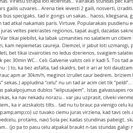
cinas. Viriesu strapa loti iecienitas… Vairakas stundas pec kar
rs gailis uzvares… Arena tiek ievesti 2 gaili, nosverti, izradi
lis bus specigaks.. tad ir gongs un sakas… haoss, kliegsana
tad atkal nakamais paris. Virtuve. Popularakais pusdienu ed
 juras veltes piekrastes regionos, tapat augli, dazadas sakne
Var tikai piebilst, ka labak uzmanities no salatiem un citiem
, kam nepiemetas caureja.. Diemzel, ir jabut loti uzmanigi, 
i, bet tikai izvairoties no ledus dzerienos, svaigiem salatiem,
ik pec 30min WC… Celi. Galvenie valsts celi ir kadi 5. Tos tad 
nu : ) to, ka bez asfalta, tad skaidrs, bet ir ari ar loti daud
rauc apm ar 30km/h, meginot izrullet caur bedrem.. briziem 
 sekas..) appludina “celu” nu un tad ar acim ciet tik “peldi”… 
 pakalpojumus dublos “ielipusajiem”.. Istas galvassapes rod
kas, ka nav nekadu norazu… var jau uzprasit, cilveki vienmer
em., ka ir aizskalots tilts… tad nu tu brauc pa vienigo celu
mp;amp;co) uz tuvako ciemu juras virziena, kad tavs cels a
apvedcelu, protams, nav) Sola pec kadas stundinas pabeigt.. 
m… (jo pa to pasu celu atpakal braukt n-tas stundas galigi ne