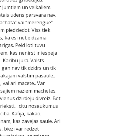
r jumtiem un veikaliem.
rstais udens parsvara nav.
 “bachata” vai “merengue”
am piedziedot. Viss tiek
ekas, ka esi nebeidzama
rigas. Peld loti tuvu
em, kas nenirst ir iespeja
 Karibu jura. Valsts
s gan nav tik dzidrs un tik
sakajam valstim pasaule..
 vai ari macete.. Var
, asajiem naziem machetes.
avienus dzirdeju divreiz. Bet
osrieksti… citu nosaukumus
ciba. Kafija, kakao,
nam, kas zavejas saule. Ari
, biezi var redzet