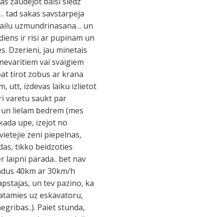
tas zaudejot balsi sledz
ti… tad sakas savstarpeja
, gailu uzmundrinasana… un
iens ir risi ar pupinam un
s. Dzerieni, jau minetais
 nevaritiem vai svaigiem
pat tirot zobus ar krana
 utt, izdevas laiku izlietot
ari varetu saukt par
zam un lielam bedrem (mes
kada upe, izejot no
vietejie zeni piepelnas,
as, tikko beidzoties
 laipni parada.. bet nav
 kadus 40km ar 30km/h
pstajas, un tev pazino, ka
skatamies uz eskavatoru,
gribas..). Paiet stunda,