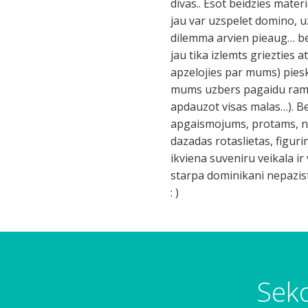
divas.. Esot beidzies mate
jau var uzspelet domino, 
dilemma arvien pieaug… bet 
jau tika izlemts griezties 
apzelojies par mums) piesk
mums uzbers pagaidu rampu
apdauzot visas malas…). B
apgaismojums, protams, nee
dazadas rotaslietas, figuri
ikviena suveniru veikala ir
starpa dominikani nepazist
: )
Seko