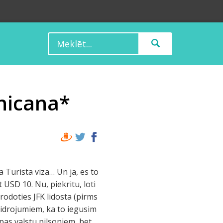
nicana*
 Turista viza… Un ja, es to
 USD 10. Nu, piekritu, loti
erodoties JFK lidosta (pirms
aidrojumiem, ka to iegusim
opas valstu pilsoniem, bet