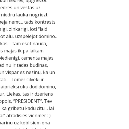
ukurniedres, apgriezot
niedres un vestas uz
rniedru lauka nogriezt
beja nemt… tads kontrasts
gi, zinkarigi, loti “laid
rot alu, uzspelejot domino..
okas – tam esot nauda,
zas majas ik pa laikam,
 piedienigi, cementa majas
ad nu ir tadas budinas,
un vispar es nezinu, ka un
ati… Tomer cilveki ir
izraiprieksroku dod domino,
ur. Liekas, tas ir dzeriens
onopols, “PRESIDENT”. Tev
 ka gribetu kadu citu… lai
” atradisies vienmer : )
 barinu uz keblisiem ena