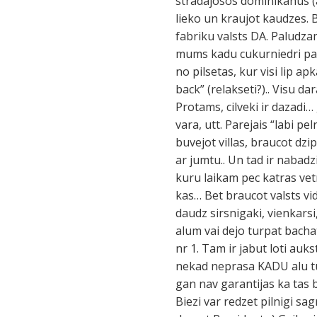
stradajosos dominikanus (a
lieko un kraujot kaudzes. B
fabriku valsts DA. Paludza
mums kadu cukurniedri pa
no pilsetas, kur visi lip apk
back” (relakseti?).. Visu d
Protams, cilveki ir dazadi
vara, utt. Parejais “labi pe
buvejot villas, braucot dzi
ar jumtu.. Un tad ir nabadz
kuru laikam pec katras vet
kas… Bet braucot valsts vid
daudz sirsnigaki, vienkarsi
alum vai dejo turpat bachatu
nr 1. Tam ir jabut loti auk
nekad neprasa KADU alu tu v
gan nav garantijas ka tas b
Biezi var redzet pilnigi sa