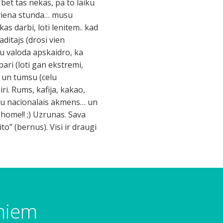
bet tas nekas, pa to laiku
 viena stunda… musu
as darbi, loti lenitem.. kad
ditajs (drosi vien
ju valoda apskaidro, ka
ri (loti gan ekstremi,
 un tumsu (celu
ri. Rums, kafija, kakao,
 vinu nacionalais akmens… un
 home!! ;) Uzrunas. Sava
o” (bernus). Visi ir draugi
umiem