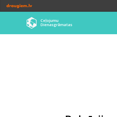
Ceļojumu
Dienasgrāmatas