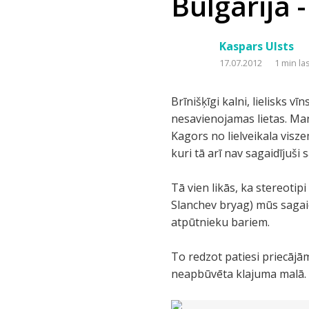
Bulgārija - 
Kaspars Ulsts
17.07.2012
1 min la
Brīnišķīgi kalni, lielisks v
nesavienojamas lietas. Mans
Kagors no lielveikala vis
kuri tā arī nav sagaidījuši
Tā vien likās, ka stereotip
Slanchev bryag) mūs sagaid
atpūtnieku bariem.
To redzot patiesi priecājāmi
neapbūvēta klajuma malā.