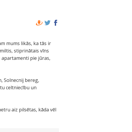
mam mums likās, ka tās ir
ltis, stiprinātais vīns
 apartamenti pie jūras,
h, Solnecnij bereg,
tu celtniecību un
etru aiz pilsētas, kāda vēl