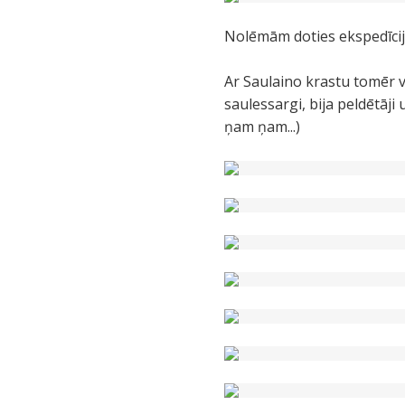
Nolēmām doties ekspedīcijā
Ar Saulaino krastu tomēr vi
saulessargi, bija peldētāji
ņam ņam...)