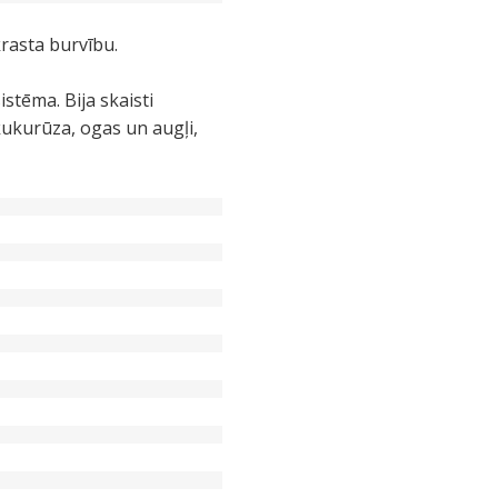
krasta burvību.
istēma. Bija skaisti
 kukurūza, ogas un augļi,