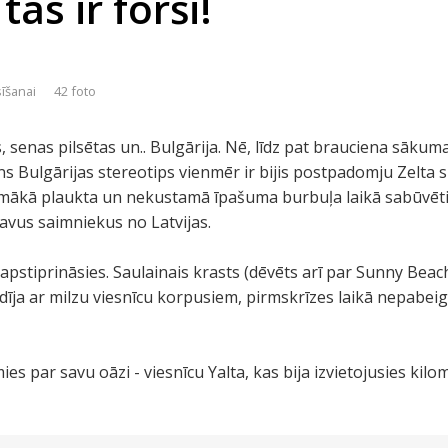
tas ir forši!
sīšanai
42 foto
īns, senas pilsētas un.. Bulgārija. Nē, līdz pat brauciena sāku
 Bulgārijas stereotips vienmēr ir bijis postpadomju Zelta smi
zemākā plaukta un nekustamā īpašuma burbuļa laikā sabūvēti
 savus saimniekus no Latvijas.
i apstiprināsies. Saulainais krasts (dēvēts arī par Sunny Beac
īja ar milzu viesnīcu korpusiem, pirmskrīzes laikā nepabeig
es par savu oāzi - viesnīcu Yalta, kas bija izvietojusies kilom