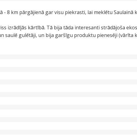
 - 8 km pārgājienā gar visu piekrasti, lai meklētu Saulainā 
ss izrādījās kārtībā. Tā bija tāda interesanti strādājoša ekos
 un saulē gulētāji, un bija garšīgu produktu pienesēji (vārīta