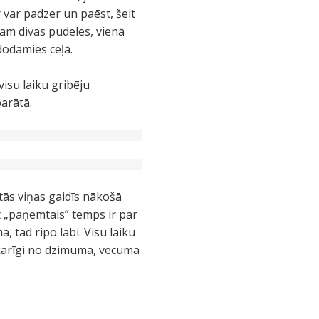
 var padzer un paēst, šeit
ram divas pudeles, vienā
 dodamies ceļā.
visu laiku gribēju
parātā.
 tās viņas gaidīs nākošā
t „paņemtais” temps ir par
a, tad ripo labi. Visu laiku
tkarīgi no dzimuma, vecuma