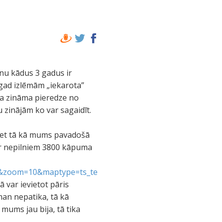
nu kādus 3 gadus ir
gad izlēmām „iekarota”
ija zināma pieredze no
u zinājām ko var sagaidīt.
bet tā kā mums pavadošā
ar nepilniem 3800 kāpuma
35&zoom=10&maptype=ts_te
ā var ievietot pāris
an nepatika, tā kā
mums jau bija, tā tika