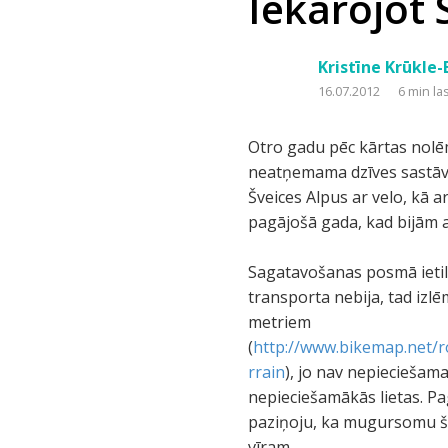
Iekarojot 
Kristīne Krūkle
16.07.2012
6 min la
Otro gadu pēc kārtas nolē
neatņemama dzīves sastāvd
Šveices Alpus ar velo, kā 
pagājošā gada, kad bijām ar
Sagatavošanas posmā ietil
transporta nebija, tad i
metriem
(
http://www.bikemap.net
rrain
), jo nav nepieciešama
nepieciešamākās lietas. P
paziņoju, ka mugursomu šo
vīram.