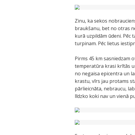
Zinu, ka sekos nobrauciens
braukšanu, bet no otras ne
kurā uzpildām ūdeni. Pēc ta
turpinam. Pēc lietus iestip
Pirms 45 km sasniedzam otr
temperatūra krasi krītās u
no negaisa epicentra un lai
krastu, vīrs jau protams s
pārlieicnāta, nebraucu, lab
līdzko koki nav un vienā p