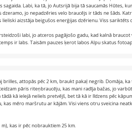
sagaida. Labi, ka tā, jo Autsrijā bija tā saucamās Hūtes, kur
ēs dzeramo, jo nepadzēries velo braucējs ir tāds ne šāds. Kat
s lieliski aizstāja beigušos enerģijas dzērienu. Viss sariktēts
rsteidzoši labi, jo atceros pagājošo gadu, kad kalnā braucot 
a temps ir labs. Taisām pauzes ķerot labos Alpu skatus fotoa
j brilles, attopās pēc 2 km, braukt pakaļ negrib. Domāja, ka
steidzam pāris riteņbraucēju, kas mani radīja bažas, jo varbū
tādā kā ielejā neliels pretvējš, bet tā kā ir līdzens pēc kāpum
, kas mēro maršrutu ar kājām. Visi viens otru sveicina nea
1 m), kas ir pēc nobrauktiem 25 km.