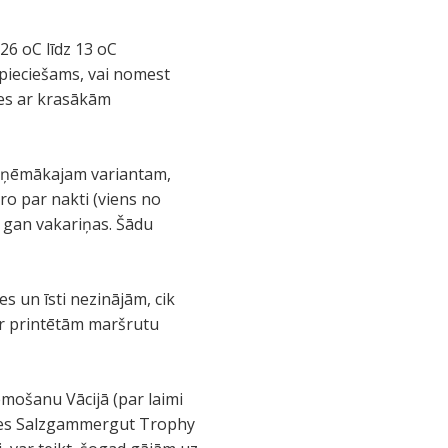
6 oC līdz 13 oC
nepieciešams, vai nomest
ies ar krasākām
pieņēmākajam variantam,
iro par nakti (viens no
, gan vakariņas. Šādu
s un īsti nezinājām, cik
n ar printētām maršrutu
emošanu Vācijā (par laimi
mies Salzgammergut Trophy