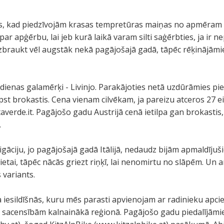
, kad piedzīvojām krasas tempretūras maiņas no apmēram 2
 par apģērbu, lai jeb kurā laikā varam silti saģērbties, ja ir 
uzbraukt vēl augstāk nekā pagājošajā gadā, tāpēc rēķinājām
 dienas galamērķi - Livinjo. Parakājoties netā uzdūrāmies 
tilpst brokastis. Cena vienam cilvēkam, ja pareizu atceros 27 e
averde.it. Pagājošo gadu Austrijā cenā ietilpa gan brokastis
.
āciju, jo pagājošajā gadā Itālijā, nedaudz bijām apmaldījušie
ai vietai, tāpēc nācās griezt riņķī, lai nenomirtu no slāpēm. U
 variants.
la iesildīšnās, kuru mēs parasti apvienojam ar radinieku apci
m sacensībām kalnainākā reģionā. Pagājošo gadu piedalījā