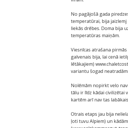
No pagājošā gada piredzes
temperatūrai, bija jaizlemj
liekās drēbes. Doma bija 
temperatūras maiņām.
Viesnīcas atrašana pirmās
galvenais bija, lai cenā ie
lētākajiem) www.chaletcost
variantu šogad neatradām
Nolēmām nopirkt velo navig
tālu ir līdz kādai civilizēt
kartēm arī nav tas labākais
Otrais etaps jau bija nelie
ļoti tuvu Alpiem) un kādā