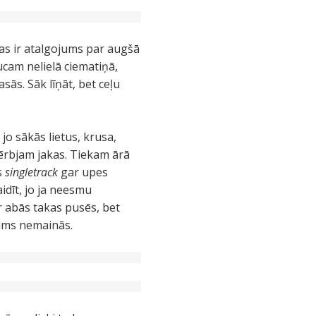
tas ir atalgojums par augšā
ucam nelielā ciematiņā,
sās. Sāk līņāt, bet ceļu
o sākās lietus, krusa,
ģērbjam jakas. Tiekam ārā
is
singletrack
gar upes
idīt, jo ja neesmu
ir abās takas pusēs, bet
tums nemainās.