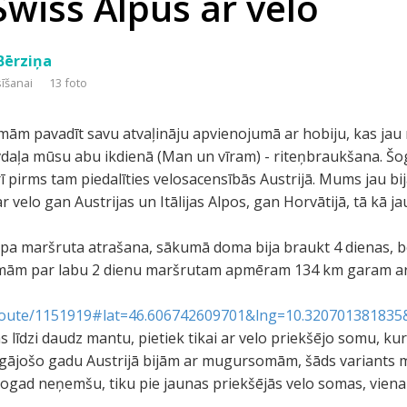
Swiss Alpus ar velo
-Bērziņa
sīšanai
13 foto
mām pavadīt savu atvaļināju apvienojumā ar hobiju, kas jau 
aļa mūsu abu ikdienā (Man un vīram) - riteņbraukšana. Šo
arī pirms tam piedalīties velosacensībās Austrijā. Mums jau b
 velo gan Austrijas un Itālijas Alpos, gan Horvātijā, tā kā ja
pa maršruta atrašana, sākumā doma bija braukt 4 dienas, 
zlēmām par labu 2 dienu maršrutam apmēram 134 km garam 
/route/1151919#lat=46.606742609701&lng=10.3207013818
s līdzi daudz mantu, pietiek tikai ar velo priekšējo somu, kur
agājošo gadu Austrijā bijām ar mugursomām, šāds variants m
gad neņemšu, tiku pie jaunas priekšējās velo somas, viena 