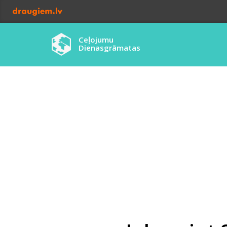
Ceļojumu
Dienasgrāmatas