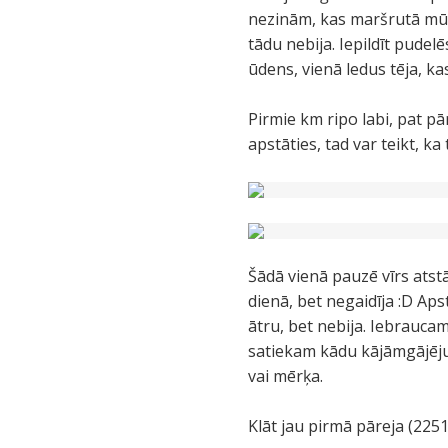
nezinām, kas maršrutā mūs 
tādu nebija. Iepildīt pudel
ūdens, vienā ledus tēja, ka
Pirmie km ripo labi, pat pā
apstāties, tad var teikt, k
Šādā vienā pauzē vīrs atstā
dienā, bet negaidīja :D Ap
ātru, bet nebija. Iebraucam 
satiekam kādu kājāmgājēju
vai mērķa.
Klāt jau pirmā pāreja (225