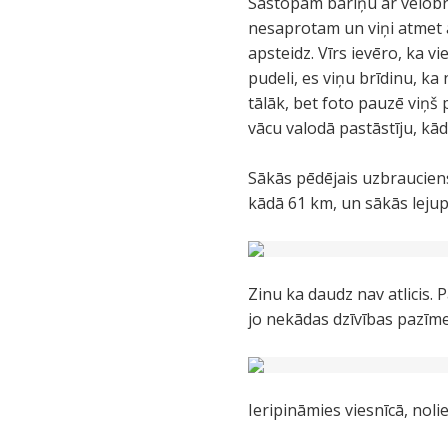
Sastopam bariņu ar velobra
nesaprotam un viņi atmet a
apsteidz. Vīrs ievēro, ka 
pudeli, es viņu brīdinu, ka
tālāk, bet foto pauzē viņš 
vācu valodā pastāstīju, kā
Sākās pēdējais uzbrauciens
kādā 61 km, un sākās lejup
Zinu ka daudz nav atlicis. 
jo nekādas dzīvības pazīme
Ieripināmies viesnīcā, no