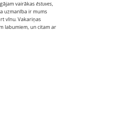
aigājam vairākas
ēstuves
,
visa uzmanība ir mums
zert vīnu. Vakariņas
iem labumiem, un citam ar