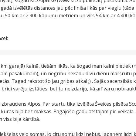
.at), šogad KitzAlpBike (www.kitzalpbike.at) pasākumā. Abi,
gadā izvēlētās distances jau pēc finiša likās par vieglu (tāda
u 50 km ar 2.300 kāpumu metriem un vīrs 94 km ar 4.400 kā
cei:
km garajā) kalnā, tiešām likās, ka šogad man kalni pietiek 
sam pasākumam), un negribu nekādu divu dienu maršrutu pa 
ietās. Tagad rakstot šo jau gribas atkal ;) . Šajās sacensībā
 brīdī varēju izstāties, bet to neizdarīju, kā arī varu nobraukt
izbrauciens Alpos. Par startu tika izvēlēta Šveices pilsēta Scoul
 kuras bija bez maksas. Pagājošo gadu atstājām pie veikala. 
viss bija kārtībā.
iekšējās velo somās, jo citu somu līdzi nebūs. Jāpaņem līdzi 