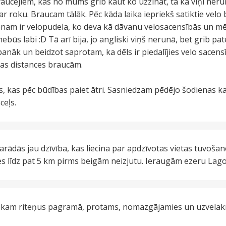
ucējiem, kas no mums grib kaut ko uzzināt, tā kā viņi nerun
r roku. Braucam tālāk. Pēc kāda laika iepriekš satiktie vel
vienam ir velopudela, ko deva kā dāvanu velosacensībās un m
 nebūs labi :D Tā arī bija, jo angliski viņš nerunā, bet grib p
panāk un beidzot saprotam, ka dēls ir piedalījies velo sacensī
das distances braucām.
, kas pēc būdības paiet ātri. Sasniedzam pēdējo šodienas ka
ceļs.
Parādās jau dzīvība, kas liecina par apdzīvotas vietas tuvošano
s līdz pat 5 km pirms beigām neizjutu. Ieraugām ezeru Lago 
liekam riteņus pagramā, protams, nomazgājamies un uzvelakm