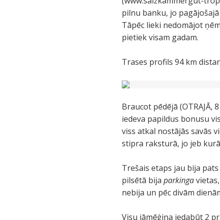
(www.salzkammergut-trophy
pilnu banku, jo pagājošajā 
Tāpēc lieki nedomājot ņēm
pietiek visam gadam.
Trases profils 94 km distan
Braucot pēdējā (OTRAJĀ, 8 
iedeva papildus bonusu vi
viss atkal nostājās savās v
stipra raksturā, jo jeb kurā
Trešais etaps jau bija pats 
pilsētā bija
parkinga
vietas,
nebija un pēc divām dienām 
Visu jāmēģina iedabūt 2 pr