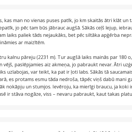
, kas man no vienas puses patīk, jo km skaitās ātri klāt un 
patīk, jo pēc tam būs jābrauc augšā. Sākās ceļš lejup, iebra
m laiks paliek tāds nejaukāks, bet pēc siltāka apģērba nepra
rināmies ar maizītēm.
u kalnu pāreju (2231 m). Tur augšā laiks mainās par 180 o, j
n vējš, paslēpjamies aiz akmeņa, jo pabraukt nevar. Ātri uz
ks uzlabojas, var teikt, ka pat ir ļoti labs. Sākās tā saucama
tarā, es protams esmu tāda nedroša, tāpēc viņš dabū mani ga
āk nokāpju un stumjos. Ievēroju, ka mierīgi braucu, ja koki 
usē ir stāva nogāze, viss – nevaru pabraukt, kaut takas pla