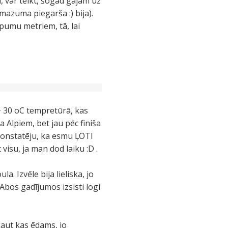
 var teikt, šogad gājām uz
 mazuma piegarša :) bija).
pumu metriem, tā, lai
(+ 30 oC tempretūrā, kas
Alpiem, bet jau pēc finiša
s konstatēju, ka esmu ĻOTI
 visu, ja man dod laiku :D .
a. Izvēle bija lieliska, jo
Abos gadījumos izsisti logi
kaut kas ēdams, jo