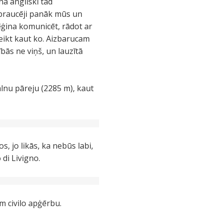
ā angliski tad
o braucēji panāk mūs un
ēģina komunicēt, rādot ar
ateikt kaut ko. Aizbarucam
bās ne viņš, un lauzītā
lnu pāreju (2285 m), kaut
s, jo likās, ka nebūs labi,
di Livigno.
 civilo apģērbu.