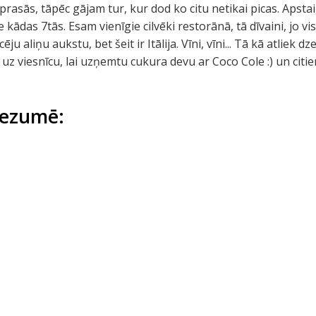
rasās, tāpēc gājam tur, kur dod ko citu netikai picas. Apst
 kādas 7tās. Esam vienīgie cilvēki restorānā, tā dīvaini, jo 
ju aliņu aukstu, bet šeit ir Itālija. Vīni, vīni... Tā kā atliek d
uz viesnīcu, lai uzņemtu cukura devu ar Coco Cole :) un cit
rezumē: