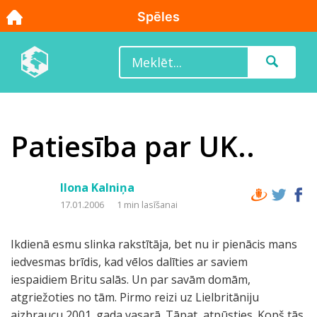
Patiesība par UK..
Ilona Kalniņa
17.01.2006
1 min lasīšanai
Ikdienā esmu slinka rakstītāja, bet nu ir pienācis mans
iedvesmas brīdis, kad vēlos dalīties ar saviem
iespaidiem Britu salās. Un par savām domām,
atgriežoties no tām. Pirmo reizi uz Lielbritāniju
aizbraucu 2001. gada vasarā. Tāpat, atpūsties. Kopš tās