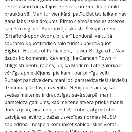
reizes esmu tur pabijusi 7 reizes, un zinu, ka noteikti
braukšu vēl. Man tur vienkārši patīk. Bet tas laikam nav
gana labs izskaidrojums. Pirmo ciemošanos es atceros
samērā miglaini. Apbraukāju skaisto Šekspīra zemi
(Srtafford-upon-Avon), biju arī Londonā. Veicu tā
saucamo &quot;tradicionālo tūristu paketi&quot; -
BigBen, Houses of Parliament, Tower Bridge u.t.t. Nav
daudz ko komentēt, kā vienīgi, ka Camden Town ir
stilīgs studentu rajons, un, ka Modern Tate galerija ir
vērtīgs apmeklējums, pie kam - par pilnīgu velti.
Runājot par cilvēkiem, mani ļoti pārsteidza tieši sieviešu
dzimuma pārstāvju uzvedība. Nebiju pieradusi, ka
svešas meitenes ir draudzīgas savā starpā, mani
pārsteidza gadījums, kad meitene atvēra priekš manis
durvis (jefiņ, viņa nebija lesbe!). Toties, atgriežoties
Latvijā, es ievēroju dažas uzvedības normas MŪSU
sabiedrībā - nespēja komunicēt sabiedriskās vietās,
masveida grūstīšanās, nepieklājība un pat savstarpējs