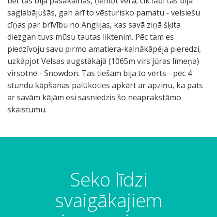
bet tās bija pasakainas, ņemot vērā, cik labi tās bija
saglabājušās, gan arī to vēsturisko pamatu - velsiešu
cīņas par brīvību no Anglijas, kas savā ziņā šķita
diezgan tuvs mūsu tautas liktenim. Pēc tam es
piedzīvoju savu pirmo amatiera-kalnākāpēja pieredzi,
uzkāpjot Velsas augstākajā (1065m virs jūras līmeņa)
virsotnē - Snowdon. Tas tiešām bija to vērts - pēc 4
stundu kāpšanas palūkoties apkārt ar apziņu, ka pats
ar savām kājām esi sasniedzis šo neaprakstāmo
skaistumu.
Seko līdzi
svaigākajiem