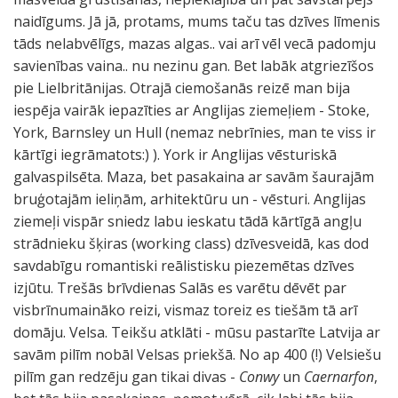
naidīgums. Jā jā, protams, mums taču tas dzīves līmenis
tāds nelabvēlīgs, mazas algas.. vai arī vēl vecā padomju
savienības vaina.. nu nezinu gan. Bet labāk atgriezīšos
pie Lielbritānijas. Otrajā ciemošanās reizē man bija
iespēja vairāk iepazīties ar Anglijas ziemeļiem - Stoke,
York, Barnsley un Hull (nemaz nebrīnies, man te viss ir
kārtīgi iegrāmatots:) ). York ir Anglijas vēsturiskā
galvaspilsēta. Maza, bet pasakaina ar savām šaurajām
bruģotajām ieliņām, arhitektūru un - vēsturi. Anglijas
ziemeļi vispār sniedz labu ieskatu tādā kārtīgā angļu
strādnieku šķiras (working class) dzīvesveidā, kas dod
savdabīgu romantiski reālistisku piezemētas dzīves
izjūtu. Trešās brīvdienas Salās es varētu dēvēt par
visbrīnumaināko reizi, vismaz toreiz es tiešām tā arī
domāju. Velsa. Teikšu atklāti - mūsu pastarīte Latvija ar
savām pilīm nobāl Velsas priekšā. No ap 400 (!) Velsiešu
pilīm gan redzēju gan tikai divas -
Conwy
un
Caernarfon
,