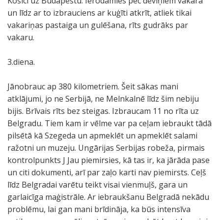
Košici uz Budapeštu. Ierodamies pēc deviņiem vakarā
un līdz ar to izbrauciens ar kuģīti atkrīt, atliek tikai
vakariņas pastaiga un gulēšana, rīts gudrāks par
vakaru.
3.diena.
Jānobrauc ap 380 kilometriem. Šeit sākas mani
atklājumi, jo ne Serbijā, ne Melnkalnē līdz šim nebiju
bijis. Brīvais rīts bez steigas. Izbraucam 11 no rīta uz
Belgradu. Tiem kam ir vēlme var pa ceļam iebraukt tādā
pilsētā kā Szegeda un apmeklēt un apmeklēt salami
ražotni un muzeju. Ungārijas Serbijas robeža, pirmais
kontrolpunkts J Jau piemirsies, kā tas ir, ka jārāda pase
un citi dokumenti, arī par zaļo karti nav piemirsts. Ceļš
līdz Belgradai varētu teikt visai vienmuļš, gara un
garlaicīga maģistrāle. Ar iebraukšanu Belgradā nekādu
problēmu, lai gan mani brīdināja, ka būs intensīva