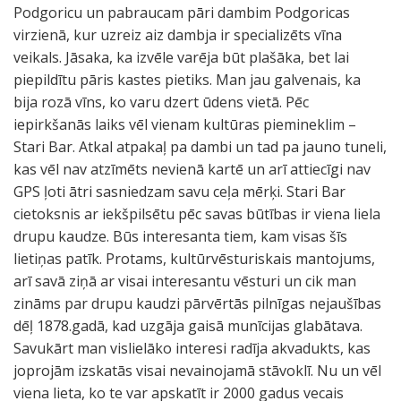
Podgoricu un pabraucam pāri dambim Podgoricas
virzienā, kur uzreiz aiz dambja ir specializēts vīna
veikals. Jāsaka, ka izvēle varēja būt plašāka, bet lai
piepildītu pāris kastes pietiks. Man jau galvenais, ka
bija rozā vīns, ko varu dzert ūdens vietā. Pēc
iepirkšanās laiks vēl vienam kultūras piemineklim –
Stari Bar. Atkal atpakaļ pa dambi un tad pa jauno tuneli,
kas vēl nav atzīmēts nevienā kartē un arī attiecīgi nav
GPS ļoti ātri sasniedzam savu ceļa mērķi. Stari Bar
cietoksnis ar iekšpilsētu pēc savas būtības ir viena liela
drupu kaudze. Būs interesanta tiem, kam visas šīs
lietiņas patīk. Protams, kultūrvēsturiskais mantojums,
arī savā ziņā ar visai interesantu vēsturi un cik man
zināms par drupu kaudzi pārvērtās pilnīgas nejaušības
dēļ 1878.gadā, kad uzgāja gaisā munīcijas glabātava.
Savukārt man vislielāko interesi radīja akvadukts, kas
joprojām izskatās visai nevainojamā stāvoklī. Nu un vēl
viena lieta, ko te var apskatīt ir 2000 gadus vecais