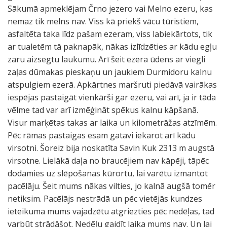
Sākumā apmeklējam Črno jezero vai Melno ezeru, kas
nemaz tik melns nav. Viss kā priekš vācu tūristiem,
asfaltēta taka līdz pašam ezeram, viss labiekārtots, tik
ar tualetēm tā paknapāk, nākas izlīdzēties ar kādu egļu
zaru aizsegtu laukumu. Arī šeit ezera ūdens ar viegli
zaļas dūmakas pieskaņu un jaukiem Durmidoru kalnu
atspulgiem ezerā. Apkārtnes maršruti piedāvā vairākas
iespējas pastaigāt vienkārši gar ezeru, vai arī, ja ir tāda
vēlme tad var arī izmēģināt spēkus kalnu kāpšanā.
Visur marķētas takas ar laika un kilometrāžas atzīmēm.
Pēc rāmas pastaigas esam gatavi iekarot arī kādu
virsotni. Šoreiz bija noskatīta Savin Kuk 2313 m augstā
virsotne. Lielākā daļa no braucējiem nav kāpēji, tāpēc
dodamies uz slēpošanas kūrortu, lai varētu izmantot
pacēlāju. Šeit mums nākas vilties, jo kalnā augšā tomēr
netiksim. Pacēlājs nestrādā un pēc vietējās kundzes
ieteikuma mums vajadzētu atgriezties pēc nedēļas, tad
varbūt strādāšot. Nedēļu gaidīt laika mums nav. Un lai