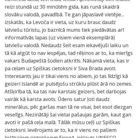
reizi stundā uz 30 minūtēm gida, kas runā skaidrā
slovāku valodā, pavadībā. Te gan jāpaslavē vietējie...
izskatās, ka Levoča ir vieta, uz kuru brauc daudz
latviešu tūristu, jo baznīcā mums tiek piedāvātas arī
informatīvās lapas (uz visiem vienā eksemplārā)
latviešu valodā. Nedaudz šeit esam iekavējuši laiku un
tā kā atgūt to nav iespējas, tad rēķinos ar to, ka mierīgs
vakars Budapeštā šodien atkritīs. Nākamā vieta, kas ir
pa ceļam uz Spiškas cietoksni ir Siva Brada avoti.
Interesants jau ir tikai viens no abiem, jo tas līdzīgi kā
geizeri Islandē ar pulsējošu strūklu plūst ārā no zemes.
Atšķirība tā, ka tas nav karstais geizers, bet darbojas
vairāk kā karsta avots. Ūdens satur ļoti daudz
minerālus, pēc garšas man tā ne visai, bet esot diezgan
veselīgs. Nezinātāji šai vietai pašaujas garām, kaut gan
avoti ir pašā ceļa malā. Tālāk mūsu ceļš uz Spiškas
cietoksni. Ievērojams ar to, ka ir viens no pašiem
lielākajiem cietokšņiem Eiropā, iekļauts UNESCO.