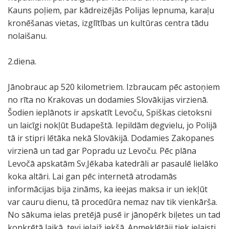
Kauns poļiem, par kādreizējās Polijas lepnuma, karaļu
kronēšanas vietas, izglītības un kultūras centra tādu
nolaišanu.
2.diena.
Jānobrauc ap 520 kilometriem. Izbraucam pēc astoņiem
no rīta no Krakovas un dodamies Slovākijas virzienā.
Šodien ieplānots ir apskatīt Levoču, Spiškas cietoksni
un laicīgi nokļūt Budapeštā. Iepildām degvielu, jo Polijā
tā ir stipri lētāka nekā Slovākijā. Dodamies Zakopanes
virzienā un tad gar Popradu uz Levoču. Pēc plāna
Levočā apskatām Sv.Jēkaba katedrāli ar pasaulē lielāko
koka altāri. Lai gan pēc internetā atrodamās
informācijas bija zināms, ka ieejas maksa ir un iekļūt
var cauru dienu, tā procedūra nemaz nav tik vienkārša.
No sākuma ielas pretējā pusē ir jānopērk biļetes un tad
konkrētā laikā, tevi ielaiž iekšā. Apmeklētāji tiek ielaisti