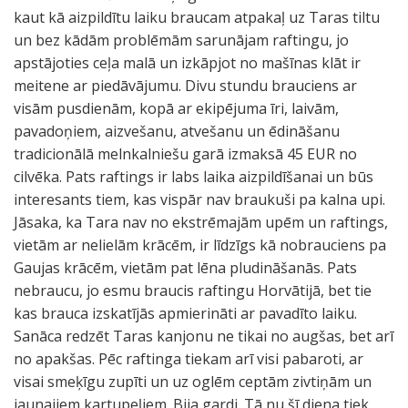
kaut kā aizpildītu laiku braucam atpakaļ uz Taras tiltu
un bez kādām problēmām sarunājam raftingu, jo
apstājoties ceļa malā un izkāpjot no mašīnas klāt ir
meitene ar piedāvājumu. Divu stundu brauciens ar
visām pusdienām, kopā ar ekipējuma īri, laivām,
pavadoņiem, aizvešanu, atvešanu un ēdināšanu
tradicionālā melnkalniešu garā izmaksā 45 EUR no
cilvēka. Pats raftings ir labs laika aizpildīšanai un būs
interesants tiem, kas vispār nav braukuši pa kalna upi.
Jāsaka, ka Tara nav no ekstrēmajām upēm un raftings,
vietām ar nelielām krācēm, ir līdzīgs kā nobrauciens pa
Gaujas krācēm, vietām pat lēna pludināšanās. Pats
nebraucu, jo esmu braucis raftingu Horvātijā, bet tie
kas brauca izskatījās apmierināti ar pavadīto laiku.
Sanāca redzēt Taras kanjonu ne tikai no augšas, bet arī
no apakšas. Pēc raftinga tiekam arī visi pabaroti, ar
visai smeķīgu zupīti un uz oglēm ceptām zivtiņām un
jaunajiem kartupeļiem. Bija gardi. Tā nu šī diena tiek