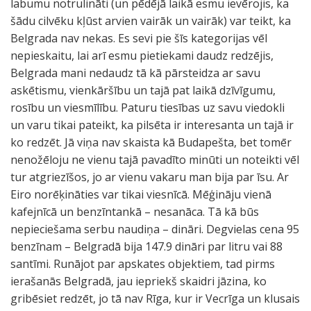
labumu notrulināti (un pēdējā laikā esmu ievērojis, ka
šādu cilvēku kļūst arvien vairāk un vairāk) var teikt, ka
Belgrada nav nekas. Es sevi pie šīs kategorijas vēl
nepieskaitu, lai arī esmu pietiekami daudz redzējis,
Belgrada mani nedaudz tā kā pārsteidza ar savu
askētismu, vienkāršību un tajā pat laikā dzīvīgumu,
rosību un viesmīlību. Paturu tiesības uz savu viedokli
un varu tikai pateikt, ka pilsēta ir interesanta un tajā ir
ko redzēt. Jā viņa nav skaista kā Budapešta, bet tomēr
nenožēloju ne vienu tajā pavadīto minūti un noteikti vēl
tur atgriezīšos, jo ar vienu vakaru man bija par īsu. Ar
Eiro norēķināties var tikai viesnīcā. Mēģināju vienā
kafejnīcā un benzīntankā – nesanāca. Tā kā būs
nepieciešama serbu naudiņa – dināri. Degvielas cena 95
benzīnam – Belgradā bija 147.9 dināri par litru vai 88
santīmi. Runājot par apskates objektiem, tad pirms
ierašanās Belgradā, jau iepriekš skaidri jāzina, ko
gribēsiet redzēt, jo tā nav Rīga, kur ir Vecrīga un klusais