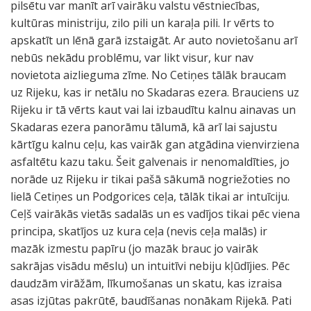
pilsētu var manīt arī vairāku valstu vēstniecības,
kultūras ministriju, zilo pili un karaļa pili. Ir vērts to
apskatīt un lēnā garā izstaigāt. Ar auto novietošanu arī
nebūs nekādu problēmu, var likt visur, kur nav
novietota aizlieguma zīme. No Cetiņes tālāk braucam
uz Rijeku, kas ir netālu no Skadaras ezera. Brauciens uz
Rijeku ir tā vērts kaut vai lai izbaudītu kalnu ainavas un
Skadaras ezera panorāmu tālumā, kā arī lai sajustu
kārtīgu kalnu ceļu, kas vairāk gan atgādina vienvirziena
asfaltētu kazu taku. Šeit galvenais ir nenomaldīties, jo
norāde uz Rijeku ir tikai pašā sākumā nogriežoties no
lielā Cetiņes un Podgorices ceļa, tālāk tikai ar intuīciju.
Ceļš vairākās vietās sadalās un es vadījos tikai pēc viena
principa, skatījos uz kura ceļa (nevis ceļa malās) ir
mazāk izmestu papīru (jo mazāk brauc jo vairāk
sakrājas visādu mēslu) un intuitīvi nebiju kļūdījies. Pēc
daudzām virāžām, līkumošanas un skatu, kas izraisa
asas izjūtas pakrūtē, baudīšanas nonākam Rijekā. Pati