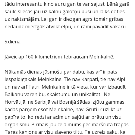
tādu interesantu kino auru gan te var sajust. Lēnā garā
saule sliecas jau uz kalnu galotņu pusi un laiks doties
uz naktsmājām. Lai gan ir diezgan agrs tomēr gribas
nedaudz mierīgāk atvilkt elpu, un rāmi pavadīt vakaru.
5.diena.
Jāveic ap 160 kilometriem. Iebraucam Melnkalnē.
Nākamās dienas jūsmošu par dabu, kas arī ir pats
iespaidīgākais Melnkalnē. Tie nav Karpati, tie nav Alpi
un nav arī Tatri. Melnkalne ir tā vieta, kur var izbaudīt
Balkānu varenību, skaistumu un unikalitāti. Ne
Horvātijā, ne Serbijā vai Bosnijā šādas izjūtu gammas,
kādas pārņem esot Melnkalnē, nav. Grūti ir uzlikt uz
papīra to, ko redzi ar acīm un sajūti ar prātu un visu
organismu. Pirmais jau ceļā mums pēc maršruta trāpās
Taras kanjons ar visu slaveno tiltu. Te uzreiz saku, ka