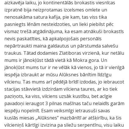
aizkavēja laiku, jo kontinentālās brokastis viesnīcas
izpratnē bija neizprotamas izcelsmes omlete un
nenosakāma satura kafija, pie kam, tas viss tika
pasniegts lēnām nesteidzoties, un lieki piebilst pēc
vismaz trešā atgādinājuma, ka esam atnākuši brokastīs
nevis paskatīties, kā apkalpojošais personāls
nepārtraukti maina galdautus un pārstumda salvešu
traukus. Tātad dodamies Zlatiboras virzienā, kur netālu
mums ir jānokļūst tādā vietā kā Mokra gora. Un
jānokļūst mums tur ir ne vēlāk kā vienos, jo tā ir vienīgā
iespēja izbraukt ar mūsu Alūksnes bānītim līdzīgu
vilcienu. Tas mums arī pēdējā brīdī izdodas, jo iebraucot
stacijas stāvvietā izdzirdam vilciena taures, ar ko tiek
paziņots, ka viss, vilciens uzsāk kustību, bet acīgie
pavadoņi ieraugot 3 pilnas mašīnas taču nelaidīs garām
iespēju nopelnīt. Esam veiksmīgi ietrausuši savas
kuslās miesas „Alūksnes” mazbānītī ar atšķirību, ka šis
vilcieniņš kārtīgi izvizina pa sliežu serpentīnu, visu laiku