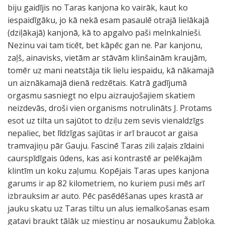
biju gaidījis no Taras kanjona ko vairāk, kaut ko
iespaidīgāku, jo kā nekā esam pasaulē otrajā lielākajā
(dziļākajā) kanjonā, kā to apgalvo paši melnkalnieši.
Nezinu vai tam ticēt, bet kāpēc gan ne. Par kanjonu,
zaļš, ainavisks, vietām ar stāvām klinšainām kraujām,
tomēr uz mani neatstāja tik lielu iespaidu, kā nākamajā
un aiznākamajā dienā redzētais. Katrā gadījumā
orgasmu sasniegt no elpu aizraujošajiem skatiem
neizdevās, droši vien organisms notrulināts J. Protams
esot uz tilta un sajūtot to dziļu zem sevis vienaldzīgs
nepaliec, bet līdzīgas sajūtas ir arī braucot ar gaisa
tramvajiņu pār Gauju. Fascinē Taras zili zaļais zīdaini
caurspīdīgais ūdens, kas asi kontrastē ar pelēkajām
klintīm un koku zaļumu. Kopējais Taras upes kanjona
garums ir ap 82 kilometriem, no kuriem pusi mēs arī
izbrauksim ar auto. Pēc pasēdēšanas upes krastā ar
jauku skatu uz Taras tiltu un alus iemalkošanas esam
gatavi braukt tālāk uz miestiņu ar nosaukumu Žabļoka.