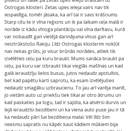
pilsētu un tālāk pa Zetas upes ieleju braucam uz
Ostrogas klosteri. Zetas upes ieleja vairs nav tik
iespaidīga, tomēr jāsaka, ka arī tai ir savs krāšņums.
Starp citu te ir vīna reģions un ik pa laikam ceļa malā ir
norāde iz kādu vīnoga plantāciju vai vīna darītavu, kurā
var nobaudīt gan vietējā darinājuma vīnus gan arī
neiztrūkstošo Rakiju. Līdz Ostrogas klosterim nokļūt
nav nekas grūts, jo visur brūnās norādes, atliek tik
izvēlēties ceļu pa kuru braukt. Mums sanāca braukt pa
ceļu, pa kuru var izbraukt tikai vieglās mašīnas un kad
galā ieraudzīju lielos busus, jutos nedaudz apstulbis,
bet kad papētu karti saprotu, ka esam izvēlējušies
nedaudz smagāku uzbraucienu. To jau arī varēja manīt,
jo vietām auto uz priekšu tiek tikai ar otro ātrumu un
kad paskaties pa logu, tad ir sajūta, ka atvērsi durvis un
lejā ieraudzīsi bezdibeni un ka viena auto puse jau ir tā
ka nedaudz pāri šai bezdibeņa malai. Vēl līdz šim
neesmu sapratis nu kāpēc kaut kādiem mūkiem bija