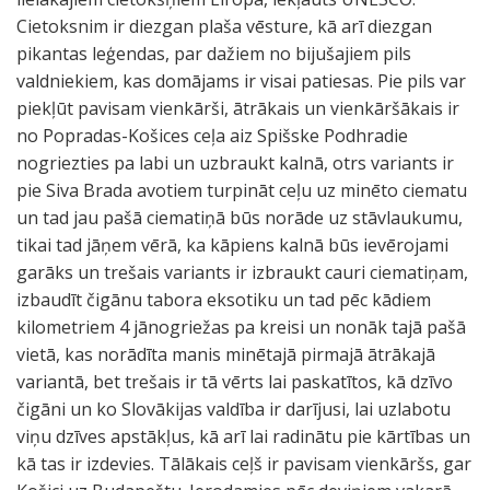
Cietoksnim ir diezgan plaša vēsture, kā arī diezgan
pikantas leģendas, par dažiem no bijušajiem pils
valdniekiem, kas domājams ir visai patiesas. Pie pils var
piekļūt pavisam vienkārši, ātrākais un vienkāršākais ir
no Popradas-Košices ceļa aiz Spišske Podhradie
nogriezties pa labi un uzbraukt kalnā, otrs variants ir
pie Siva Brada avotiem turpināt ceļu uz minēto ciematu
un tad jau pašā ciematiņā būs norāde uz stāvlaukumu,
tikai tad jāņem vērā, ka kāpiens kalnā būs ievērojami
garāks un trešais variants ir izbraukt cauri ciematiņam,
izbaudīt čigānu tabora eksotiku un tad pēc kādiem
kilometriem 4 jānogriežas pa kreisi un nonāk tajā pašā
vietā, kas norādīta manis minētajā pirmajā ātrākajā
variantā, bet trešais ir tā vērts lai paskatītos, kā dzīvo
čigāni un ko Slovākijas valdība ir darījusi, lai uzlabotu
viņu dzīves apstākļus, kā arī lai radinātu pie kārtības un
kā tas ir izdevies. Tālākais ceļš ir pavisam vienkāršs, gar