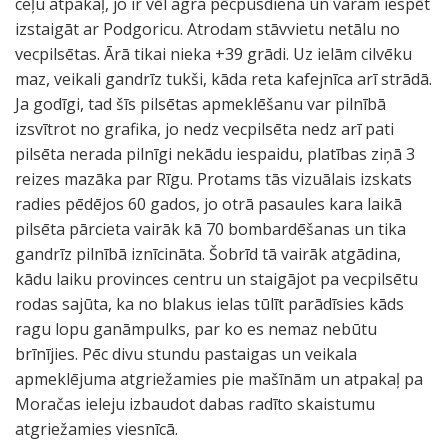
ceļu atpakaļ, jo ir vēl agra pēcpusdiena un varam iespēt
izstaigāt ar Podgoricu. Atrodam stāvvietu netālu no
vecpilsētas. Ārā tikai nieka +39 grādi. Uz ielām cilvēku
maz, veikali gandrīz tukši, kāda reta kafejnīca arī strādā.
Ja godīgi, tad šīs pilsētas apmeklēšanu var pilnībā
izsvītrot no grafika, jo nedz vecpilsēta nedz arī pati
pilsēta nerada pilnīgi nekādu iespaidu, platības ziņā 3
reizes mazāka par Rīgu. Protams tās vizuālais izskats
radies pēdējos 60 gados, jo otrā pasaules kara laikā
pilsēta pārcieta vairāk kā 70 bombardēšanas un tika
gandrīz pilnībā iznīcināta. Šobrīd tā vairāk atgādina,
kādu laiku provinces centru un staigājot pa vecpilsētu
rodas sajūta, ka no blakus ielas tūlīt parādīsies kāds
ragu lopu ganāmpulks, par ko es nemaz nebūtu
brīnījies. Pēc divu stundu pastaigas un veikala
apmeklējuma atgriežamies pie mašīnām un atpakaļ pa
Moračas ieleju izbaudot dabas radīto skaistumu
atgriežamies viesnīcā.