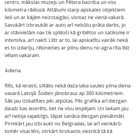
centrs, mākslas muzejs un Pētera baznīca un viss
kilometra rādiusā. Attālumi starp apskates objektiem
lieli un ar kājām neizstaigāsi, vismaz ne vienā vakarā.
Savukārt izbraukāt ar auto arī nebūtu prāta darbs, jo
ar stāvvietām nav tik spīdoši kā gribētos un satiksme ir
intensīva, arī naktī. Līdz ar to, lai apskatītu vairāk nekā
es to izdarīju, rēķinieties ar pilnu dienu no agra rīta līdz
vēlam vakaram.
4.diena.
Rīts, kā ierasti, siltāks nekā daža laba saules pilna diena
vasarā Latvijā. Šodien jānobrauc ap 300 kilometriem.
Sāk jau izskatīties pēc atpūtas. Pēc grafika arī diezgan
daudz kas iecerēts, bet ne visu iespējam. Un laikam jau
arī nebija vajadzīgs, tāpat sanāca diezgan piesātināti.
Pirmkārt jau izbraukt no Belgradas, lai arī vienkārši
tomēr visai lēni, otrkārt brokastis viesnīcā tā kā