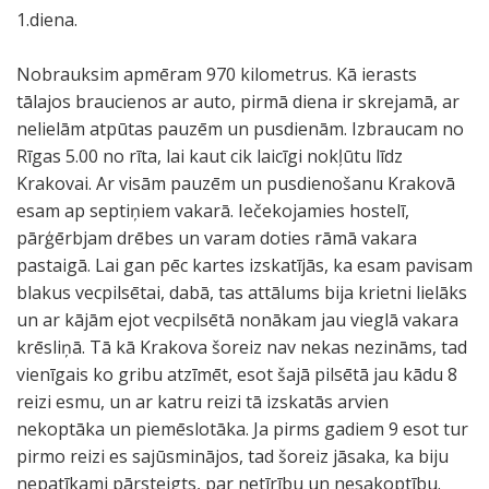
1.diena.
Nobrauksim apmēram 970 kilometrus. Kā ierasts
tālajos braucienos ar auto, pirmā diena ir skrejamā, ar
nelielām atpūtas pauzēm un pusdienām. Izbraucam no
Rīgas 5.00 no rīta, lai kaut cik laicīgi nokļūtu līdz
Krakovai. Ar visām pauzēm un pusdienošanu Krakovā
esam ap septiņiem vakarā. Iečekojamies hostelī,
pārģērbjam drēbes un varam doties rāmā vakara
pastaigā. Lai gan pēc kartes izskatījās, ka esam pavisam
blakus vecpilsētai, dabā, tas attālums bija krietni lielāks
un ar kājām ejot vecpilsētā nonākam jau vieglā vakara
krēsliņā. Tā kā Krakova šoreiz nav nekas nezināms, tad
vienīgais ko gribu atzīmēt, esot šajā pilsētā jau kādu 8
reizi esmu, un ar katru reizi tā izskatās arvien
nekoptāka un piemēslotāka. Ja pirms gadiem 9 esot tur
pirmo reizi es sajūsminājos, tad šoreiz jāsaka, ka biju
nepatīkami pārsteigts, par netīrību un nesakoptību.