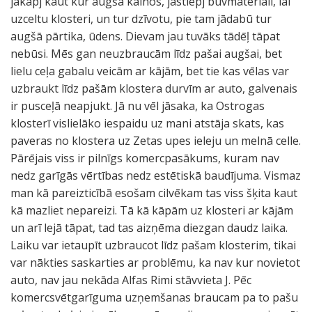
jākāpj kaut kur augšā kalnos, jāstiepj būvmateriāli, lai
uzceltu klosteri, un tur dzīvotu, pie tam jādabū tur
augšā pārtika, ūdens. Dievam jau tuvāks tādēļ tāpat
nebūsi. Mēs gan neuzbraucām līdz pašai augšai, bet
lielu ceļa gabalu veicām ar kājām, bet tie kas vēlas var
uzbraukt līdz pašām klostera durvīm ar auto, galvenais
ir pusceļā neapjukt. Jā nu vēl jāsaka, ka Ostrogas
klosterī vislielāko iespaidu uz mani atstāja skats, kas
paveras no klostera uz Zetas upes ieleju un melnā celle.
Pārējais viss ir pilnīgs komercpasākums, kuram nav
nedz garīgās vērtības nedz estētiskā baudījuma. Vismaz
man kā pareizticībā esošam cilvēkam tas viss šķita kaut
kā mazliet nepareizi. Tā kā kāpām uz klosteri ar kājām
un arī lejā tāpat, tad tas aizņēma diezgan daudz laika.
Laiku var ietaupīt uzbraucot līdz pašam klosterim, tikai
var nākties saskarties ar problēmu, ka nav kur novietot
auto, nav jau nekāda Alfas Rimi stāvvieta J. Pēc
komercsvētgarīguma uzņemšanas braucam pa to pašu