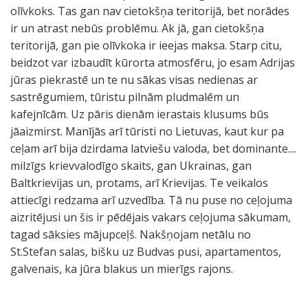
olīvkoks. Tas gan nav cietokšņa teritorijā, bet norādes
ir un atrast nebūs problēmu. Ak jā, gan cietokšņa
teritorijā, gan pie olīvkoka ir ieejas maksa. Starp citu,
beidzot var izbaudīt kūrorta atmosfēru, jo esam Adrijas
jūras piekrastē un te nu sākas visas nedienas ar
sastrēgumiem, tūristu pilnām pludmalēm un
kafejnīcām. Uz pāris dienām ierastais klusums būs
jāaizmirst. Manījās arī tūristi no Lietuvas, kaut kur pa
ceļam arī bija dzirdama latviešu valoda, bet dominante....
milzīgs krievvalodīgo skaits, gan Ukrainas, gan
Baltkrievijas un, protams, arī Krievijas. Te veikalos
attiecīgi redzama arī uzvedība. Tā nu puse no ceļojuma
aizritējusi un šis ir pēdējais vakars ceļojuma sākumam,
tagad sāksies mājupceļš. Nakšņojam netālu no
St.Stefan salas, bišku uz Budvas pusi, apartamentos,
galvenais, ka jūra blakus un mierīgs rajons.