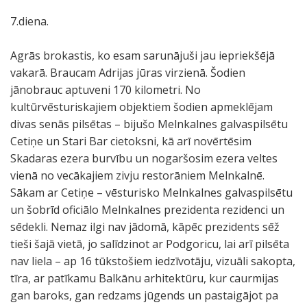
7.diena.
Agrās brokastis, ko esam sarunājuši jau iepriekšējā
vakarā. Braucam Adrijas jūras virzienā. Šodien
jānobrauc aptuveni 170 kilometri. No
kultūrvēsturiskajiem objektiem šodien apmeklējam
divas senās pilsētas – bijušo Melnkalnes galvaspilsētu
Cetiņe un Stari Bar cietoksni, kā arī novērtēsim
Skadaras ezera burvību un nogaršosim ezera veltes
vienā no vecākajiem zivju restorāniem Melnkalnē.
Sākam ar Cetiņe – vēsturisko Melnkalnes galvaspilsētu
un šobrīd oficiālo Melnkalnes prezidenta rezidenci un
sēdekli. Nemaz ilgi nav jādomā, kāpēc prezidents sēž
tieši šajā vietā, jo salīdzinot ar Podgoricu, lai arī pilsēta
nav liela – ap 16 tūkstošiem iedzīvotāju, vizuāli sakopta,
tīra, ar patīkamu Balkānu arhitektūru, kur caurmijas
gan baroks, gan redzams jūgends un pastaigājot pa