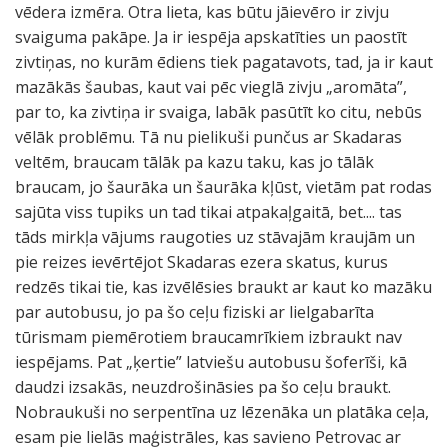
vēdera izmēra. Otra lieta, kas būtu jāievēro ir zivju
svaiguma pakāpe. Ja ir iespēja apskatīties un paostīt
zivtiņas, no kurām ēdiens tiek pagatavots, tad, ja ir kaut
mazākās šaubas, kaut vai pēc vieglā zivju „aromāta”,
par to, ka zivtiņa ir svaiga, labāk pasūtīt ko citu, nebūs
vēlāk problēmu. Tā nu pielikuši punčus ar Skadaras
veltēm, braucam tālāk pa kazu taku, kas jo tālāk
braucam, jo šaurāka un šaurāka kļūst, vietām pat rodas
sajūta viss tupiks un tad tikai atpakaļgaitā, bet.... tas
tāds mirkļa vājums raugoties uz stāvajām kraujām un
pie reizes ievērtējot Skadaras ezera skatus, kurus
redzēs tikai tie, kas izvēlēsies braukt ar kaut ko mazāku
par autobusu, jo pa šo ceļu fiziski ar lielgabarīta
tūrismam piemērotiem braucamrīkiem izbraukt nav
iespējams. Pat „ķertie” latviešu autobusu šoferīši, kā
daudzi izsakās, neuzdrošināsies pa šo ceļu braukt.
Nobraukuši no serpentīna uz lēzenāka un platāka ceļa,
esam pie lielās maģistrāles, kas savieno Petrovac ar