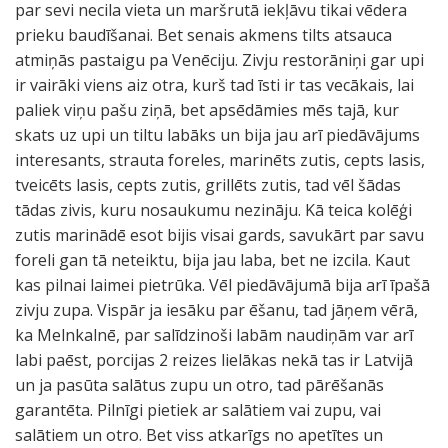
par sevi necila vieta un maršrutā iekļāvu tikai vēdera
prieku baudīšanai. Bet senais akmens tilts atsauca
atmiņās pastaigu pa Venēciju. Zivju restorāniņi gar upi
ir vairāki viens aiz otra, kurš tad īsti ir tas vecākais, lai
paliek viņu pašu ziņā, bet apsēdāmies mēs tajā, kur
skats uz upi un tiltu labāks un bija jau arī piedāvājums
interesants, strauta foreles, marinēts zutis, cepts lasis,
tveicēts lasis, cepts zutis, grillēts zutis, tad vēl šādas
tādas zivis, kuru nosaukumu nezināju. Kā teica kolēģi
zutis marinādē esot bijis visai gards, savukārt par savu
foreli gan tā neteiktu, bija jau laba, bet ne izcila. Kaut
kas pilnai laimei pietrūka. Vēl piedāvājumā bija arī īpašā
zivju zupa. Vispār ja iesāku par ēšanu, tad jāņem vērā,
ka Melnkalnē, par salīdzinoši labām naudiņām var arī
labi paēst, porcijas 2 reizes lielākas nekā tas ir Latvijā
un ja pasūta salātus zupu un otro, tad pārēšanās
garantēta. Pilnīgi pietiek ar salātiem vai zupu, vai
salātiem un otro. Bet viss atkarīgs no apetītes un