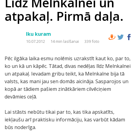
Līdz Melnkalnei un
atpakaļ. Pirmā daļa.
Iku kuram
10.07.2012
14 min lasīšanai
339 foto
Pēc ilgāka laika esmu nolēmis uzrakstīt kaut ko, par to,
ko un kā un kāpēc. Tātad, divas nedēļas līdz Melnkalnei
un atpakaļ. Ievadam gribu teikt, ka Melnkalne bija tā
valsts, kas mani jau sen domās aicināja. Sasparojos un
kopā ar tādiem pašiem zinātkāriem cilvēciņiem
devāmies ceļā.
Lai stāsts nebūtu tikai par to, kas tika apskatīts,
iekļaušu arī praktisku informāciju, kas varbūt kādam
būs noderīga.