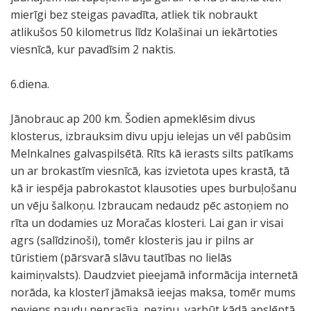
mierīgi bez steigas pavadīta, atliek tik nobraukt
atlikušos 50 kilometrus līdz Kolašinai un iekārtoties
viesnīcā, kur pavadīsim 2 naktis.
6.diena.
Jānobrauc ap 200 km. Šodien apmeklēsim divus
klosterus, izbrauksim divu upju ielejas un vēl pabūsim
Melnkalnes galvaspilsētā. Rīts kā ierasts silts patīkams
un ar brokastīm viesnīcā, kas izvietota upes krastā, tā
kā ir iespēja pabrokastot klausoties upes burbuļošanu
un vēju šalkoņu. Izbraucam nedaudz pēc astoņiem no
rīta un dodamies uz Moračas klosteri. Lai gan ir visai
agrs (salīdzinoši), tomēr klosteris jau ir pilns ar
tūristiem (pārsvarā slāvu tautības no lielās
kaimiņvalsts). Daudzviet pieejamā informācija internetā
norāda, ka klosterī jāmaksā ieejas maksa, tomēr mums
neviens naudu neprasīja, nezinu, varbūt kādā apslēptā