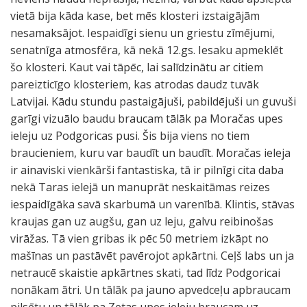
vietā bija kāda kase, bet mēs klosteri izstaigājām
nesamaksājot. Iespaidīgi sienu un griestu zīmējumi,
senatnīga atmosfēra, kā nekā 12.gs. Iesaku apmeklēt
šo klosteri. Kaut vai tāpēc, lai salīdzinātu ar citiem
pareizticīgo klosteriem, kas atrodas daudz tuvāk
Latvijai. Kādu stundu pastaigājuši, pabildējuši un guvuši
garīgi vizuālo baudu braucam tālāk pa Moračas upes
ieleju uz Podgoricas pusi. Šis bija viens no tiem
braucieniem, kuru var baudīt un baudīt. Moračas ieleja
ir ainaviski vienkārši fantastiska, tā ir pilnīgi cita daba
nekā Taras ielejā un manuprāt neskaitāmas reizes
iespaidīgāka savā skarbumā un varenībā. Klintis, stāvas
kraujas gan uz augšu, gan uz leju, galvu reibinošas
virāžas. Tā vien gribas ik pēc 50 metriem izkāpt no
mašīnas un pastāvēt pavērojot apkārtni. Ceļš labs un ja
netraucē skaistie apkārtnes skati, tad līdz Podgoricai
nonākam ātri. Un tālāk pa jauno apvedceļu apbraucam