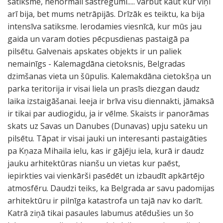
satiksme, nenormāli sastrēgumi..... varbūt kaut kur viņi
arī bija, bet mums netrāpijās. Drīzāk es teiktu, ka bija
intensīva satiksme. Ierodamies viesnīcā, kur mūs jau
gaida un varam doties pēcpusdienas pastaigā pa
pilsētu. Galvenais apskates objekts ir un paliek
nemainīgs - Kalemagdāna cietoksnis, Belgradas
dzimšanas vieta un šūpulis. Kalemakdāna cietokšņa un
parka teritorija ir visai liela un prasīs diezgan daudz
laika izstaigāšanai. Ieeja ir brīva visu diennakti, jāmaksā
ir tikai par audiogidu, ja ir vēlme. Skaists ir panorāmas
skats uz Savas un Danubes (Dunavas) upju sateku un
pilsētu. Tāpat ir visai jauki un interesanti pastaigāties
pa Kņaza Mihaila ielu, kas ir gājēju iela, kurā ir daudz
jauku arhitektūras nianšu un vietas kur paēst,
iepirkties vai vienkārši pasēdēt un izbaudīt apkārtējo
atmosfēru. Daudzi teiks, ka Belgrada ar savu padomijas
arhitektūru ir pilnīga katastrofa un tajā nav ko darīt.
Katrā ziņā tikai pasaules labumus atēdušies un šo