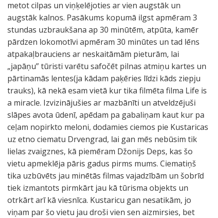
metot cilpas un viņķelējoties ar vien augstāk un
augstāk kalnos. Pasākums kopumā ilgst apmēram 3
stundas uzbraukšana ap 30 minūtēm, atpūta, kamēr
pārdzen lokomotīvi apmēram 30 minūtes un tad lēns
atpakaļbrauciens ar neskaitāmām pieturām, lai
„japāņu” tūristi varētu safočēt pilnas atmiņu kartes un
pārtinamās lentes(ja kādam paķēries līdzi kāds ziepju
trauks), kā nekā esam vietā kur tika filmēta filma Life is
a miracle. Izvizinājušies ar mazbānīti un atveldzējuši
slāpes avota ūdenī, apēdam pa gabaliņam kaut kur pa
ceļam nopirkto meloni, dodamies ciemos pie Kustaricas
uz etno ciematu Drvengrad, lai gan mēs nebūsim tik
lielas zvaigznes, kā piemēram Džonijs Deps, kas šo
vietu apmeklēja pāris gadus pirms mums. Ciematiņš
tika uzbūvēts jau minētās filmas vajadzībām un šobrīd
tiek izmantots pirmkārt jau kā tūrisma objekts un
otrkārt arī kā viesnīca. Kustaricu gan nesatikām, jo
viņam par šo vietu jau droši vien sen aizmirsies, bet