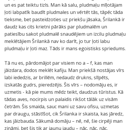
un es pat teiktu tizls. Man kā salu, pludmaļu mīļotājam
ļoti labpatīk baudīt pludmales un vērtēt tās, tāpēc tāda
tieksme, bet pasteidzoties uz priekšu jāsaka, Šrilankā ir
daudz kas cits krietni pārāks par pludmalēm un
patiesību sakot pludmalē snaudējiem un izcilu pludmaļu
meklētājiem Šrilankā nav ko darīt, jo tur ļoti labu
pludmaļu ir ļoti maz. Tāds ir mans egoistisks spriedums.
Tā nu es, pārdomājot par visiem no a – f, kas man
jāizdara, dodos meklēt kafiju. Man priekšā nostājas vīrs
labi iededzis, ar brillēm, nedaudz drukns, slīpēts,
izskatās gudrs, pieredzējis. Šis vīrs – nodomāju es, ir
uzmetis - kā pie mums mēdz teikt, daudzus tūristus. Kā
tādas aves, nocirpis un palaidis rikšot tālāk uz visām
četrām. Šis smaida, sauc mani uz savu ofisu, uzmetas
par draugu, stāstīšot, cik Šrilanka ir skaista, kas jāredz,
kas jāizbauda. Sākumā domāju – nē, nē, šie cirpēji man
zināmi, bet šis tik ar jaunu jaudu – nāc, nāc, nāc.