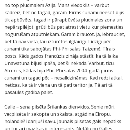
no top pludmalēm Āzijā. Mans viedoklis – varbūt
kādreiz, bet ne tagad, garām. Pirms cunami neesot bijis
tik apbūvēts, tagad ir pārapbūvēta pludmales zona un
nepārspīlējot, grūti būs pat atrast vietu kur piemesties
nogurušam atpūtniekam. Garām braucot, jā, iebrauciet,
bet tā nav vieta, lai uzturētos ilglaicīgi. Līdzīgi pēc
cunami tika sabojātas Phi-Phi salas Taizemē. Tīrais
posts. Kāds gados francūzis zināja stāstīt, ka tā laika
Unawatuna bijusi īpaša, bet šī nekāda. Varbūt, ticu.
Atceros, kādas bija Phi- Phi salas 2004. gadā pirms
cunami un tagad pēc – nesalīdzināmas. Kad redzi atkal,
neticas, ka tā ir viena un tā pati teritorija. Tā arī tā
pasaules gādība paiet.
Galle – sena pilsēta Šrilankas dienvidos. Senie mūri,
vecpilsēta ir sakopta un skaista, atgādina Eiropu,
holandieši darījuši savu. Jaunais pilsētas gals nepatiks
un tur arī maz kas ir interesants. Netālu no Galles