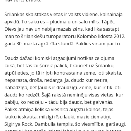
Šrilankas skaistākās vietas ir valsts vidienē, kalnainajā
apvidū. To saku es – pludmaļu un salu mīlis. Tāpēc,
Dievs jau nav un nebija mazais zēns, kad lika sastapt
man to šrilankiešu tūroperatoru Kolombo lidostā 2012.
gada 30. marta agrā rīta stundā. Paldies viņam par to.
Daudz dažādi komiski atgadījumi notikās ceļojuma
laikā, bet tas lai šoreiz paliek, brauciet uz Šrilanku,
atpūtieties, jo tā ir ļoti kontrastaina zeme, ļoti skaista,
neparasta, droša, nedārga. Jā, daudz kur netīra,
nabadzīga, bet ļaudis ir draudzīgi. Zeme, kur ir tik ļoti
daudz ko redzēt. Šajā rakstā neminēju visas vietas, kur
pabiju, ko redzēju – tādu bija daudz, bet galvenās.
Paliks atmiņā lieliska viesnīca augstu kalnos, tējas
lauku ieskauta, milzīgi rīsu lauki, mazie ciematiņi,
Sigiriya Rock, Dambulla templis, šo viesmīlība, garšaugi,