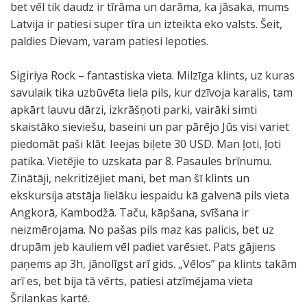
bet vēl tik daudz ir tīrāma un darāma, ka jāsaka, mums
Latvija ir patiesi super tīra un izteikta eko valsts. Šeit,
paldies Dievam, varam patiesi lepoties.
Sigiriya Rock – fantastiska vieta. Milzīga klints, uz kuras
savulaik tika uzbūvēta liela pils, kur dzīvoja karalis, tam
apkārt lauvu dārzi, izkrāšņoti parki, vairāki simti
skaistāko sieviešu, baseini un par pārējo Jūs visi variet
piedomāt paši klāt. Ieejas biļete 30 USD. Man ļoti, ļoti
patika. Vietējie to uzskata par 8. Pasaules brīnumu.
Zinātāji, nekritizējiet mani, bet man šī klints un
ekskursija atstāja lielāku iespaidu kā galvenā pils vieta
Angkorā, Kambodžā. Taču, kāpšana, svīšana ir
neizmērojama. No pašas pils maz kas palicis, bet uz
drupām jeb kauliem vēl padiet varēsiet. Pats gājiens
paņems ap 3h, jānolīgst arī gids. „Vēlos” pa klints takām
arī es, bet bija tā vērts, patiesi atzīmējama vieta
Šrilankas kartē.