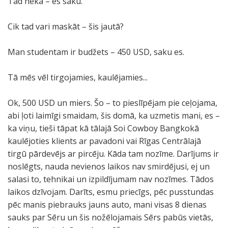
Tad nekā – es saku.
Cik tad vari maskāt – šis jautā?
Man studentam ir budžets – 450 USD, saku es.
Tā mēs vēl tirgojamies, kaulējamies...
Ok, 500 USD un miers. Šo – to pieslīpējam pie ceļojama,
abi ļoti laimīgi smaidam, šis domā, ka uzmetis mani, es –
ka viņu, tieši tāpat kā tālajā Soi Cowboy Bangkokā
kaulējoties klients ar pavadoni vai Rīgas Centrālajā
tirgū pārdevējs ar pircēju. Kāda tam nozīme. Darījums ir
noslēgts, nauda nevienos laikos nav smirdējusi, ej un
salasi to, tehnikai un izpildījumam nav nozīmes. Tādos
laikos dzīvojam. Darīts, esmu priecīgs, pēc pusstundas
pēc manis piebrauks jauns auto, mani visas 8 dienas
sauks par Sēru un šis nožēlojamais Sērs pabūs vietās,