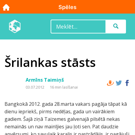
Šrilankas stāsts
Armīns Taimiņš
03.07.2012
16 min lasīšanai
Bangkokā 2012. gada 28.marta vakars pagāja tāpat kā
dienu iepriekš, pirms nedēļas, gada un vairākiem
gadiem. Šajā ziņā Taizemes galvenajā pilsētā nekas
nemainās un nav mainījies jau ļoti sen. Pat daudzie
apvērsumi, ko savulaik karalis ir pastrādājis, ir pagājuši