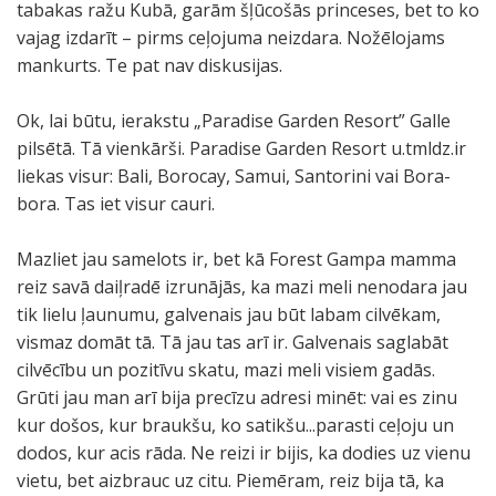
tabakas ražu Kubā, garām šļūcošās princeses, bet to ko
vajag izdarīt – pirms ceļojuma neizdara. Nožēlojams
mankurts. Te pat nav diskusijas.
Ok, lai būtu, ierakstu „Paradise Garden Resort” Galle
pilsētā. Tā vienkārši. Paradise Garden Resort u.tmldz.ir
liekas visur: Bali, Borocay, Samui, Santorini vai Bora-
bora. Tas iet visur cauri.
Mazliet jau samelots ir, bet kā Forest Gampa mamma
reiz savā daiļradē izrunājās, ka mazi meli nenodara jau
tik lielu ļaunumu, galvenais jau būt labam cilvēkam,
vismaz domāt tā. Tā jau tas arī ir. Galvenais saglabāt
cilvēcību un pozitīvu skatu, mazi meli visiem gadās.
Grūti jau man arī bija precīzu adresi minēt: vai es zinu
kur došos, kur braukšu, ko satikšu...parasti ceļoju un
dodos, kur acis rāda. Ne reizi ir bijis, ka dodies uz vienu
vietu, bet aizbrauc uz citu. Piemēram, reiz bija tā, ka