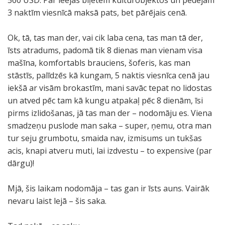
560 USD. Par ieejas biļetēm kultūrobjektos un pēdējām
3 naktīm viesnīcā maksā pats, bet pārējais cenā.
Ok, tā, tas man der, vai cik laba cena, tas man tā der,
īsts atradums, padomā tik 8 dienas man vienam visa
mašīna, komfortabls brauciens, šoferis, kas man
stāstīs, palīdzēs kā kungam, 5 naktis viesnīca cenā jau
iekšā ar visām brokastīm, mani savāc tepat no lidostas
un atved pēc tam kā kungu atpakaļ pēc 8 dienām, īsi
pirms izlidošanas, jā tas man der – nodomāju es. Viena
smadzeņu puslode man saka – super, ņemu, otra man
tur seju grumbotu, smaida nav, izmisums un tukšas
acis, knapi atveru muti, lai izdvestu – to expensive (par
dārgu)!
Mjā, šis laikam nodomāja – tas gan ir īsts auns. Vairāk
nevaru laist lejā – šis saka.