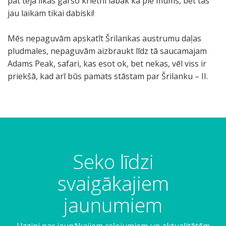
pat tēja likās garšo krietni labāk kā pie mums, bet tas
jau laikam tikai dabiski!
Mēs nepaguvām apskatīt Šrilankas austrumu daļas
pludmales, nepaguvām aizbraukt līdz tā saucamajam
Adams Peak, safari, kas esot ok, bet nekas, vēl viss ir
priekšā, kad arī būs pamats stāstam par Šrilanku – II.
Seko līdzi
svaigākajiem
jaunumiem