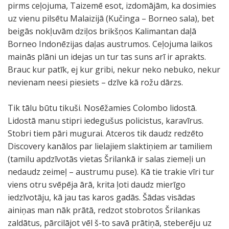
pirms ceļojuma, Taizemē esot, izdomājām, ka dosimies
uz vienu pilsētu Malaizijā (Kučinga – Borneo sala), bet
beigās nokļuvām dziļos brikšņos Kalimantan daļā
Borneo Indonēzijas daļas austrumos. Ceļojuma laikos
mainās plāni un idejas un tur tas suns arī ir aprakts.
Brauc kur patīk, ej kur gribi, nekur neko nebuko, nekur
nevienam neesi piesiets – dzīve kā rožu dārzs.
Tik tālu būtu tikuši. Nosēžamies Colombo lidostā.
Lidostā manu stipri iedegušus policistus, karavīrus.
Stobri tiem pāri mugurai. Atceros tik daudz redzēto
Discovery kanālos par lielajiem slaktiņiem ar tamiliem
(tamilu apdzīvotās vietas Šrilankā ir salas ziemeļi un
nedaudz zeimeļ – austrumu puse). Kā tie trakie vīri tur
viens otru svēpēja ārā, krita ļoti daudz mierīgo
iedzīvotāju, kā jau tas karos gadās. Šādas visādas
ainiņas man nāk prātā, redzot stobrotos Šrilankas
zaldātus, pārcilājot vēl š-to savā prātiņā, steberēju uz