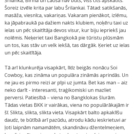
Šrilankā, Birmā un Laosā nav būts, viss cits apskatīts.
Šoreiz izvēle krita par labu Šrilankai. Tātad: satikšanās,
masāža, viesnīca, vakariņas. Vakaram pienākot, izlēmu,
ka jāpabraukā pa dažiem nakts klubiem, noķēru taxi uz
ielas un pēc skaitītāja devos visur, kur biju iepriekš jau
nolēmis. Neķeriet taxi Bangkokā pie tūristu plūsmām
un tos, kas stāv un velk iekšā, tas dārgāk. Ķeriet uz ielas
un pēc skaitītāja.
Tā arī klunkurēja visapkārt, līdz beigās nonācu Soi
Cowboy, kas zināma un populāra zināmās aprindās. Un
ne jau es pirmo reizi ar pīpi uz jumta. Bet kas man – aiz
neko darīt - interesanti, traģikomiski un mazliet
perversi. Patiesībā – viena no Bangklokas šlurām.
Tādas vietas BKK ir vairākas, viena no populārākajām ir
šī. Slikta, slikta, slikta vieta. Visapkārt balto apkaklīšu
daudz, te būtībā arī pazūdu, atrodu kādu ieskrietuvi ar
ļoti laipnām namamātēm, skandināvu džentelmeņiem,