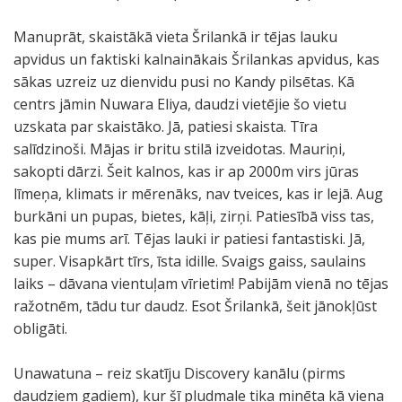
Manuprāt, skaistākā vieta Šrilankā ir tējas lauku
apvidus un faktiski kalnainākais Šrilankas apvidus, kas
sākas uzreiz uz dienvidu pusi no Kandy pilsētas. Kā
centrs jāmin Nuwara Eliya, daudzi vietējie šo vietu
uzskata par skaistāko. Jā, patiesi skaista. Tīra
salīdzinoši. Mājas ir britu stilā izveidotas. Mauriņi,
sakopti dārzi. Šeit kalnos, kas ir ap 2000m virs jūras
līmeņa, klimats ir mērenāks, nav tveices, kas ir lejā. Aug
burkāni un pupas, bietes, kāļi, zirņi. Patiesībā viss tas,
kas pie mums arī. Tējas lauki ir patiesi fantastiski. Jā,
super. Visapkārt tīrs, īsta idille. Svaigs gaiss, saulains
laiks – dāvana vientuļam vīrietim! Pabijām vienā no tējas
ražotnēm, tādu tur daudz. Esot Šrilankā, šeit jānokļūst
obligāti.
Unawatuna – reiz skatīju Discovery kanālu (pirms
daudziem gadiem), kur šī pludmale tika minēta kā viena