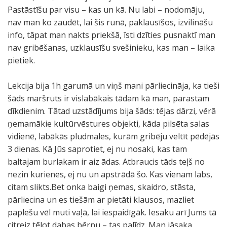
Pastāstīšu par visu – kas un kā. Nu labi – nodomāju,
nav man ko zaudēt, lai šis runā, paklausīšos, izvilināšu
info, tāpat man nakts priekšā, īsti dzīties pusnaktī man
nav gribēšanas, uzklausīšu svešinieku, kas man – laika
pietiek.
Lekcija bija 1h garumā un viņš mani pārliecināja, ka tieši
šāds maršruts ir vislabākais tādam kā man, parastam
dīkdienim. Tātad uzstādījums bija šāds: tējas dārzi, vērā
ņemamākie kultūrvēstures objekti, kāda pilsēta salas
vidienē, labākās pludmales, kurām gribēju veltīt pēdējās
3 dienas. Kā Jūs saprotiet, ej nu nosaki, kas tam
baltajam burlakam ir aiz ādas. Atbraucis tāds teļš no
nezin kurienes, ej nu un apstrādā šo. Kas vienam labs,
citam slikts.Bet onka baigi ņemas, skaidro, stāsta,
pārliecina un es tiešām ar pietāti klausos, mazliet
paplešu vēl muti vaļā, lai iespaidīgāk. Iesaku arī Jums tā
citreiz tēlot dabas bērnu – tas palīdz. Man jāsaka,