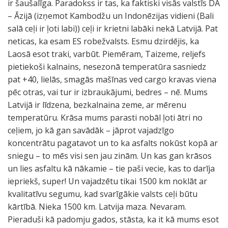
ir šaušalīga. Paradokss ir tas, ka faktiski visās valstīs DA
– Āzijā (izņemot Kambodžu un Indonēzijas vidieni (Bali
salā ceļi ir ļoti labi)) ceļi ir krietni labāki nekā Latvijā. Pat
neticas, ka esam ES robežvalsts. Esmu dzirdējis, ka
Laosā esot traki, varbūt. Piemēram, Taizeme, reljefs
pietiekoši kalnains, nesezonā temperatūra sasniedz
pat +40, lielās, smagās mašīnas ved cargo kravas viena
pēc otras, vai tur ir izbraukājumi, bedres – nē. Mums
Latvijā ir līdzena, bezkalnaina zeme, ar mērenu
temperatūru. Krāsa mums parasti nobāl ļoti ātri no
ceļiem, jo kā gan savādāk – jāprot vajadzīgo
koncentrātu pagatavot un to ka asfalts nokūst kopā ar
sniegu – to mēs visi sen jau zinām. Un kas gan krāsos
un lies asfaltu kā nākamie – tie paši vecie, kas to darīja
iepriekš, super! Un vajadzētu tikai 1500 km noklāt ar
kvalitatīvu segumu, kad svarīgākie valsts ceļi būtu
kārtībā. Nieka 1500 km. Latvija maza. Nevaram.
Pieraduši kā padomju gados, stāsta, ka it kā mums esot