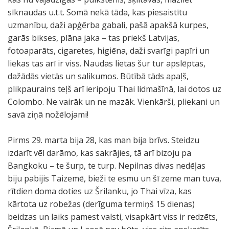
sīknaudas u.t.t. Somā nekā tāda, kas piesaistītu
uzmanību, daži apģērba gabali, pašā apakšā kurpes,
garās bikses, plāna jaka – tas priekš Latvijas,
fotoaparāts, cigaretes, higiēna, daži svarīgi papīri un
liekas tas arī ir viss. Naudas lietas šur tur apslēptas,
dažādās vietās un salikumos. Būtībā tāds apaļš,
plikpaurains teļš arī ieripoju Thai lidmašīnā, lai dotos uz
Colombo. Ne vairāk un ne mazāk. Vienkārši, pliekani un
savā ziņā nožēlojami!
Pirms 29. marta bija 28, kas man bija brīvs. Steidzu
izdarīt vēl darāmo, kas sakrājies, tā arī bizoju pa
Bangkoku – te šurp, te turp. Nepilnas divas nedēļas
biju pabijis Taizemē, bieži te esmu un šī zeme man tuva,
rītdien doma doties uz Šrilanku, jo Thai vīza, kas
kārtota uz robežas (derīguma termiņš 15 dienas)
beidzas un laiks pamest valsti, visapkārt viss ir redzēts,