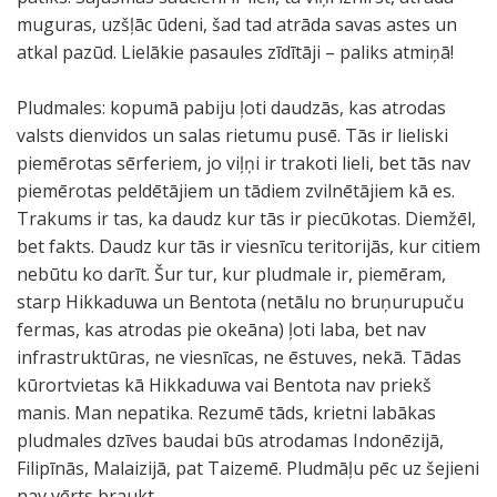
muguras, uzšļāc ūdeni, šad tad atrāda savas astes un
atkal pazūd. Lielākie pasaules zīdītāji – paliks atmiņā!
Pludmales: kopumā pabiju ļoti daudzās, kas atrodas
valsts dienvidos un salas rietumu pusē. Tās ir lieliski
piemērotas sērferiem, jo viļņi ir trakoti lieli, bet tās nav
piemērotas peldētājiem un tādiem zvilnētājiem kā es.
Trakums ir tas, ka daudz kur tās ir piecūkotas. Diemžēl,
bet fakts. Daudz kur tās ir viesnīcu teritorijās, kur citiem
nebūtu ko darīt. Šur tur, kur pludmale ir, piemēram,
starp Hikkaduwa un Bentota (netālu no bruņurupuču
fermas, kas atrodas pie okeāna) ļoti laba, bet nav
infrastruktūras, ne viesnīcas, ne ēstuves, nekā. Tādas
kūrortvietas kā Hikkaduwa vai Bentota nav priekš
manis. Man nepatika. Rezumē tāds, krietni labākas
pludmales dzīves baudai būs atrodamas Indonēzijā,
Filipīnās, Malaizijā, pat Taizemē. Pludmāļu pēc uz šejieni
nav vērts braukt.