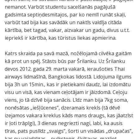
nemanot. Varbūt studentu sacelšanās pagājušā
gadsimta septiņdesmitajos, par ko nemīl runāt skaļi,
varbūt tad bija kas savādāk un naktīs valdīja citāda
kārtība, bet tagad, vakar, aizvakar un gadu, divus u.t.t.
iepriekš ir kārtība, kas tūristus liekas apmierina.
Katrs skraida pa savā mazā, nožēlojamā cilvēka gaitām
kā prot un spēj. Stāsts būs par Šrilanku. Uz Šrilanku
devos 2012. gada 29. marta vakarā, ieraušoties Thai
airways lidmašīnā, Bangkokas lidostā. Lidojuma ilgums
bija 3h un 15min., kas ir pietiekami daudz, lai izdomātu
visu un visā, kas vienam ceļotājam ir jāizdomā. Ceļoju
viens, jo tā dzīvē bija sanācis. Līdz man bija 7kg soma,
nonēsātas „iešļūcenes”, dzeramais krekls (tā dēvē
izejamos vakara kreklus kāds mans draugs, kas jāatzīst
ir ļoti trāpīgi), 3 dienas negriezti nagi, labi, ka ausis
tīras, pats puslīdz „svaigs”, šorti un visādas „drupačas”,
kas nu vajadzīgas – pulkstenis, šķiltavas, mazliet