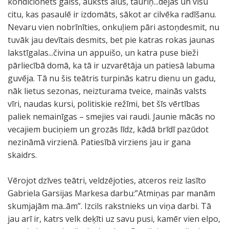
kondicionēts gaiss, auksts alus, tauriņ...dejas un visu
citu, kas pasaulē ir izdomāts, sākot ar cilvēka radīšanu.
Nevaru vien nobrīnīties, onkuļiem pāri astoņdesmit, nu
tuvāk jau devītais desmits, bet pie katras rokas jaunas
lakstīgalas...čivina un appuišo, un katra puse bieži
pārliecībā domā, ka tā ir uzvarētāja un patiesā labuma
guvēja. Tā nu šis teātris turpinās katru dienu un gadu,
nāk lietus sezonas, neizturama tveice, mainās valsts
vīri, naudas kursi, politiskie režīmi, bet šīs vērtības
paliek nemainīgas – smejies vai raudi. Jaunie mācās no
vecajiem buciņiem un grozās līdz, kādā brīdī pazūdot
nezināmā virzienā. Patiesībā virziens jau ir gana
skaidrs.
Vērojot dzīves teātri, veldzējoties, atceros reiz lasīto
Gabriela Garsijas Markesa darbu:”Atmiņas par manām
skumjajām ma..ām”. Izcils rakstnieks un viņa darbi. Tā
jau arī ir, katrs velk deķīti uz savu pusi, kamēr vien elpo,