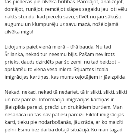
tas piederas pie cilvēka būtības. Pārcilājot, analizējot,
domājot, runājot, remdējot slāpes sagaidu jau ļoti vēlu
nakts stundu, kad pieceļu savu, stīvēt nu jau sākušo,
augumu un klumpurēju uz savu mazā, nožēlojamā
cilvēka migu!
Lidojums paiet vienā mierā – tīrā bauda. Nu tad
Šrilanka, nekad tur neesmu bijis. Pašam neviltots
prieks, daudz dzirdēts par šo zemi, nu tad beidzot –
apskatīšu to vienā vēsā mierā. Stjuartes izdala
imigrācijas kartiņas, kas mums ceļotājiem ir jāaizpilda.
Nekad, nekad, nekad tā nedariet, tā ir slikti, slikti, slikti
un nav pareizi. Informācija imigrācijas kartiņās ir
jāaizpilda pareizi, precīzi un drukātiem burtiem. Man
nesanāca un tas nav patiesi pareizi. Pildot imigrācijas
karti, tieku pie nodarbošanās, jāuzrāda, ar ko maizīti
pelni. Esmu bez darba dotajā situācijā. Ko man tagad