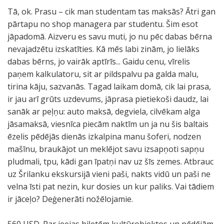
Tā, ok. Prasu – cik man studentam tas maksās? Ātri gan
pārtapu no shop managera par studentu. Šim esot
jāpadomā. Aizveru es savu muti, jo nu pēc dabas bērna
nevajadzētu izskatīties. Kā mēs labi zinām, jo lielāks
dabas bērns, jo vairāk aptīrīs... Gaidu cenu, vīrelis
paņem kalkulatoru, sit ar pildspalvu pa galda malu,
tirina kāju, sazvanās. Tagad laikam domā, cik lai prasa,
ir jau arī grūts uzdevums, jāprasa pietiekoši daudz, lai
sanāk ar peļņu: auto maksā, degviela, cilvēkam alga
jāsamaksā, viesnīca piecām naktīm un ja nu šis baltais
ēzelis pēdējās dienās izkalpina manu šoferi, nodzen
mašīnu, braukājot un meklējot savu izsapņoti sapņu
pludmali, tpu, kādi gan īpatņi nav uz šīs zemes. Atbrauc
uz Šrilanku ekskursijā vieni paši, nakts vidū un paši ne
velna īsti pat nezin, kur dosies un kur paliks. Vai tādiem
ir jāceļo? Deģenerāti nožēlojamie.