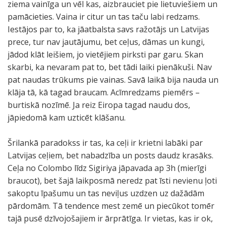
ziema vainīga un vēl kas, aizbrauciet pie lietuviešiem un
pamācieties. Vaina ir citur un tas taču labi redzams.
Iestājos par to, ka jāatbalsta savs ražotājs un Latvijas
prece, tur nav jautājumu, bet ceļus, dāmas un kungi,
jādod klāt leišiem, jo vietējiem pirksti par garu. Skan
skarbi, ka nevaram pat to, bet tādi laiki pienākuši. Nav
pat naudas trūkums pie vainas. Savā laikā bija nauda un
klāja tā, kā tagad braucam. Acīmredzams piemērs –
burtiskā nozīmē. Ja reiz Eiropa tagad naudu dos,
jāpiedomā kam uzticēt klāšanu.
Šrilankā paradokss ir tas, ka ceļi ir krietni labāki par
Latvijas ceļiem, bet nabadzība un posts daudz krasāks.
Ceļa no Colombo līdz Sigiriya jāpavada ap 3h (mierīgi
braucot), bet šajā laikposmā neredz pat īsti nevienu ļoti
sakoptu īpašumu un tas neviļus uzdzen uz dažādām
pārdomām. Tā tendence mest zemē un piecūkot tomēr
tajā pusē dzīvojošajiem ir ārprātīga. Ir vietas, kas ir ok,