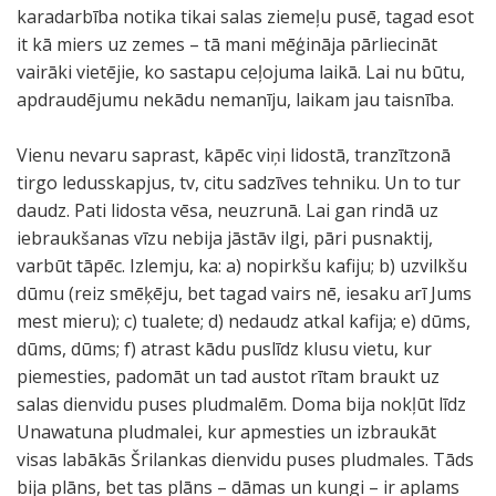
karadarbība notika tikai salas ziemeļu pusē, tagad esot
it kā miers uz zemes – tā mani mēģināja pārliecināt
vairāki vietējie, ko sastapu ceļojuma laikā. Lai nu būtu,
apdraudējumu nekādu nemanīju, laikam jau taisnība.
Vienu nevaru saprast, kāpēc viņi lidostā, tranzītzonā
tirgo ledusskapjus, tv, citu sadzīves tehniku. Un to tur
daudz. Pati lidosta vēsa, neuzrunā. Lai gan rindā uz
iebraukšanas vīzu nebija jāstāv ilgi, pāri pusnaktij,
varbūt tāpēc. Izlemju, ka: a) nopirkšu kafiju; b) uzvilkšu
dūmu (reiz smēķēju, bet tagad vairs nē, iesaku arī Jums
mest mieru); c) tualete; d) nedaudz atkal kafija; e) dūms,
dūms, dūms; f) atrast kādu puslīdz klusu vietu, kur
piemesties, padomāt un tad austot rītam braukt uz
salas dienvidu puses pludmalēm. Doma bija nokļūt līdz
Unawatuna pludmalei, kur apmesties un izbraukāt
visas labākās Šrilankas dienvidu puses pludmales. Tāds
bija plāns, bet tas plāns – dāmas un kungi – ir aplams