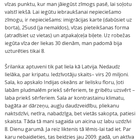
vīzas punktu, kur man jāiegūst zīmogs pasē, lai soļotu
valstī iekšā. Lai iegūtu iebraukšanai nepieciešamo
zīmogu, ir nepieciešams: imigrācijas karte (dabūsiet uz
borta), 25usd (ja nemaldos), vīzas pieteikšanas forma
(atradīsiet uz vietas) un atpakaļceļa biļete. Uz robežas
iegūta vīza der liekas 30 dienām, man padomā bija
uzturēties tikai 8.
Šrilanka: aptuveni tik pat liela kā Latvija. Nedaudz
lielāka, par kripatu. Iedzīvotāju skaits– virs 20 miljoni.
Sala, ko apskalo Indijas okeāns ar lielisku floru, ļoti
labām pludmalēm priekš sērferiem, te gribētu uzsvērt –
laba priekš sērferiem. Sala ar kontrastainu klimatu,
bagāta ar dārzeņu, augļu daudzveidību, pliekanu
naktsdzīvi, netīra, nabadzīga, bet vietās sakopta, patiesi
skaista. Tāda tā mani sagaida un aicina uz labu uzdzīvi
8. Dienu garumā. Ja reiz liktenis tā lēmis-lai tad iet. Par
karu nebaidieties, tas beidzies jau 2009. gadā, un aktīva