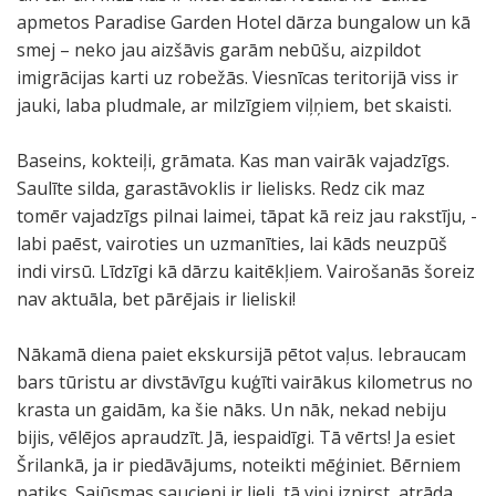
apmetos Paradise Garden Hotel dārza bungalow un kā
smej – neko jau aizšāvis garām nebūšu, aizpildot
imigrācijas karti uz robežās. Viesnīcas teritorijā viss ir
jauki, laba pludmale, ar milzīgiem viļņiem, bet skaisti.
Baseins, kokteiļi, grāmata. Kas man vairāk vajadzīgs.
Saulīte silda, garastāvoklis ir lielisks. Redz cik maz
tomēr vajadzīgs pilnai laimei, tāpat kā reiz jau rakstīju, -
labi paēst, vairoties un uzmanīties, lai kāds neuzpūš
indi virsū. Līdzīgi kā dārzu kaitēkļiem. Vairošanās šoreiz
nav aktuāla, bet pārējais ir lieliski!
Nākamā diena paiet ekskursijā pētot vaļus. Iebraucam
bars tūristu ar divstāvīgu kuģīti vairākus kilometrus no
krasta un gaidām, ka šie nāks. Un nāk, nekad nebiju
bijis, vēlējos apraudzīt. Jā, iespaidīgi. Tā vērts! Ja esiet
Šrilankā, ja ir piedāvājums, noteikti mēģiniet. Bērniem
patiks. Sajūsmas saucieni ir lieli, tā viņi iznirst, atrāda