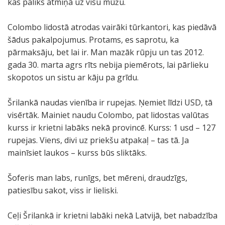
kas paliks atmiņā uz visu mūžu.
Colombo lidostā atrodas vairāki tūrkantori, kas piedāvā
šādus pakalpojumus. Protams, es saprotu, ka
pārmaksāju, bet lai ir. Man mazāk rūpju un tas 2012.
gada 30. marta agrs rīts nebija piemērots, lai pārlieku
skopotos un sistu ar kāju pa grīdu.
Šrilankā naudas vienība ir rupejas. Ņemiet līdzi USD, tā
visērtāk. Mainiet naudu Colombo, pat lidostas valūtas
kurss ir krietni labāks nekā provincē. Kurss: 1 usd – 127
rupejas. Viens, divi uz priekšu atpakaļ – tas tā. Ja
mainīsiet laukos – kurss būs sliktāks.
Šoferis man labs, runīgs, bet mēreni, draudzīgs,
patiesību sakot, viss ir lieliski.
Ceļi Šrilankā ir krietni labāki nekā Latvijā, bet nabadzība