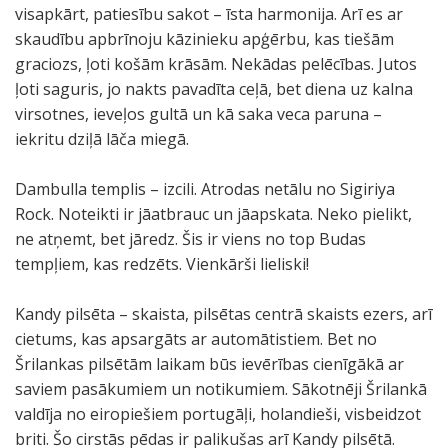
visapkārt, patiesību sakot – īsta harmonija. Arī es ar
skaudību apbrīnoju kāzinieku apģērbu, kas tiešām
graciozs, ļoti košām krāsām. Nekādas pelēcības. Jutos
ļoti saguris, jo nakts pavadīta ceļā, bet diena uz kalna
virsotnes, ieveļos gultā un kā saka veca paruna –
iekritu dziļā lāča miegā.
Dambulla templis – izcili. Atrodas netālu no Sigiriya
Rock. Noteikti ir jāatbrauc un jāapskata. Neko pielikt,
ne atņemt, bet jāredz. Šis ir viens no top Budas
tempļiem, kas redzēts. Vienkārši lieliski!
Kandy pilsēta – skaista, pilsētas centrā skaists ezers, arī
cietums, kas apsargāts ar automātistiem. Bet no
Šrilankas pilsētām laikam būs ievērības cienīgākā ar
saviem pasākumiem un notikumiem. Sākotnēji Šrilankā
valdīja no eiropiešiem portugāļi, holandieši, visbeidzot
briti. Šo cirstās pēdas ir palikušas arī Kandy pilsētā.