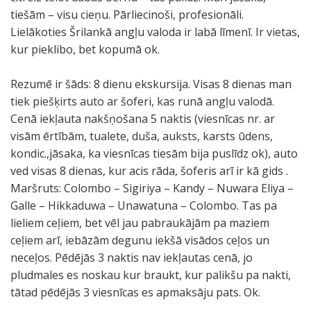
tiešām – visu cieņu. Pārliecinoši, profesionāli.
Lielākoties Šrilankā angļu valoda ir labā līmenī. Ir vietas,
kur pieklibo, bet kopumā ok.
Rezumē ir šāds: 8 dienu ekskursija. Visas 8 dienas man
tiek piešķirts auto ar šoferi, kas runā angļu valodā.
Cenā iekļauta nakšņošana 5 naktis (viesnīcas nr. ar
visām ērtībām, tualete, duša, auksts, karsts ūdens,
kondic.,jāsaka, ka viesnīcas tiesām bija puslīdz ok), auto
ved visas 8 dienas, kur acis rāda, šoferis arī ir kā gids .
Maršruts: Colombo – Sigiriya – Kandy – Nuwara Eliya –
Galle – Hikkaduwa – Unawatuna – Colombo. Tas pa
lieliem ceļiem, bet vēl jau pabraukājām pa maziem
ceļiem arī, iebāzām degunu iekšā visādos ceļos un
neceļos. Pēdējās 3 naktis nav iekļautas cenā, jo
pludmales es noskau kur braukt, kur palikšu pa nakti,
tātad pēdējās 3 viesnīcas es apmaksāju pats. Ok.