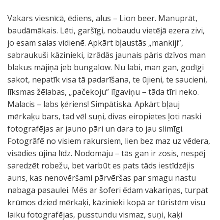
Vakars viesnīcā, ēdiens, alus – Lion beer. Manuprāt,
baudāmākais. Lēti, garšīgi, nobaudu vietējā ezera zivi,
jo esam salas vidienē. Apkārt bļaustās „mankiji”,
sabraukuši kāzinieki, izrādās jaunais pāris dzīvos man
blakus mājiņā jeb bungalow. Nu labi, man gan, godīgi
sakot, nepatīk visa tā padarīšana, te ūjieni, te saucieni,
līksmas žēlabas, „pačekoju” līgaviņu – tāda tīri neko.
Malacis – labs ķēriens! Simpātiska. Apkārt bļauj
mērkaķu bars, tad vēl suņi, divas eiropietes ļoti naski
fotografējas ar jauno pāri un dara to jau slimīgi.
Fotogrāfē no visiem rakursiem, lien bez maz uz vēdera,
visādies ūjina līdz. Nodomāju – tās gan ir zosis, nespēj
saredzēt robežu, bet varbūt es pats tāds iestīdzējis
auns, kas nenovēršami pārvēršas par smagu nastu
nabaga pasaulei. Mēs ar šoferi ēdam vakariņas, turpat
krūmos dzied mērkaķi, kāzinieki kopā ar tūristēm visu
laiku fotografējas, pusstundu vismaz, suņi, kaķi