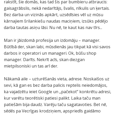
rakstīt, šie domās, kas tad šis par bumbieru atbraucis:
gaisagrābslis, nekā nedarītājs, švalis, nīkulis un ķertais.
Bez darba un vizinās apkārt, uzsēdīsies vēl uz mūsu
kārnajiem šrilankiešu naudas maciņiem, izsūks pēdējo
darba tautas asiņu lāsi. Nu nē, te kaut kas nav tīrs...
Man ir jāizdomā profesija un izdomāju – manager.
Būtībā der, skan labi, mūsdienās jau tikpat kā visi savos
darbos ir operatori un manageri. Ok, būšu shop
manager. Darīts. Nekrīt acīs, skan diezgan
mietpilsoniski un tas arī der.
Nākamā aile – uzturēšanās vieta, adrese. Noskaišos uz
sevi, kā gan es bez darba palicis reptelis neiedomājos,
ka vajadzētu ieiet Google un „pačekot” konkrētu adresi,
kur varētu teorētiski patiesi palikt. Laika taču man
patiešām bija daudz. Varēju taču sagatavoties. Bet nē,
sēdēs pa Vecrīgas krodziņiem, apspriedīs gaidāmo