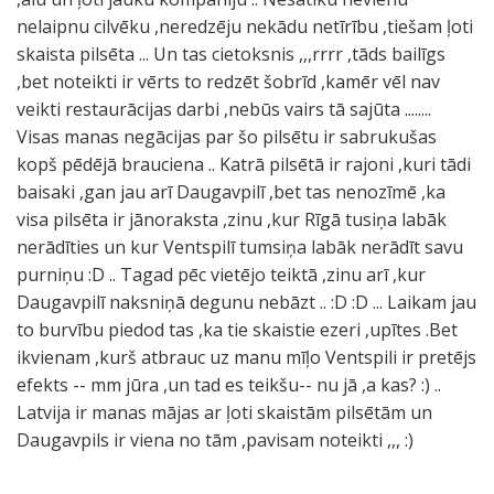
nelaipnu cilvēku ,neredzēju nekādu netīrību ,tiešam ļoti
skaista pilsēta ... Un tas cietoksnis ,,,rrrr ,tāds bailīgs
,bet noteikti ir vērts to redzēt šobrīd ,kamēr vēl nav
veikti restaurācijas darbi ,nebūs vairs tā sajūta ........
Visas manas negācijas par šo pilsētu ir sabrukušas
kopš pēdējā brauciena .. Katrā pilsētā ir rajoni ,kuri tādi
baisaki ,gan jau arī Daugavpilī ,bet tas nenozīmē ,ka
visa pilsēta ir jānoraksta ,zinu ,kur Rīgā tusiņa labāk
nerādīties un kur Ventspilī tumsiņa labāk nerādīt savu
purniņu :D .. Tagad pēc vietējo teiktā ,zinu arī ,kur
Daugavpilī naksniņā degunu nebāzt .. :D :D ... Laikam jau
to burvību piedod tas ,ka tie skaistie ezeri ,upītes .Bet
ikvienam ,kurš atbrauc uz manu mīļo Ventspili ir pretējs
efekts -- mm jūra ,un tad es teikšu-- nu jā ,a kas? :) ..
Latvija ir manas mājas ar ļoti skaistām pilsētām un
Daugavpils ir viena no tām ,pavisam noteikti ,,, :)