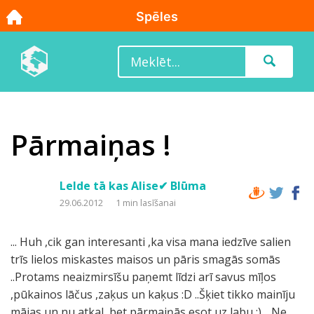
Pārmaiņas !
Lelde tā kas Alise✔ Blūma
29.06.2012
1 min lasīšanai
... Huh ,cik gan interesanti ,ka visa mana iedzīve salien
trīs lielos miskastes maisos un pāris smagās somās
..Protams neaizmirsīšu paņemt līdzi arī savus mīļos
,pūkainos lāčus ,zaķus un kaķus :D ..Šķiet tikko mainīju
mājas un nu atkal ,bet pārmaiņās esot uz labu ;) .. Ne