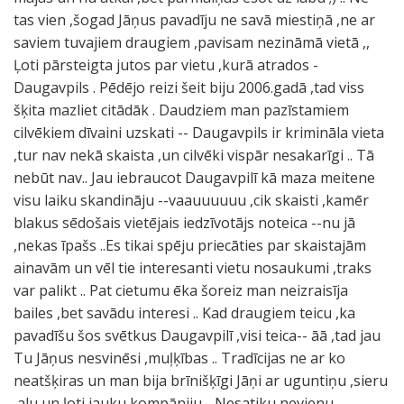
tas vien ,šogad Jāņus pavadīju ne savā miestiņā ,ne ar
saviem tuvajiem draugiem ,pavisam nezināmā vietā ,,
Ļoti pārsteigta jutos par vietu ,kurā atrados -
Daugavpils . Pēdējo reizi šeit biju 2006.gadā ,tad viss
šķita mazliet citādāk . Daudziem man pazīstamiem
cilvēkiem dīvaini uzskati -- Daugavpils ir krimināla vieta
,tur nav nekā skaista ,un cilvēki vispār nesakarīgi .. Tā
nebūt nav.. Jau iebraucot Daugavpilī kā maza meitene
visu laiku skandināju --vaauuuuuu ,cik skaisti ,kamēr
blakus sēdošais vietējais iedzīvotājs noteica --nu jā
,nekas īpašs ..Es tikai spēju priecāties par skaistajām
ainavām un vēl tie interesanti vietu nosaukumi ,traks
var palikt .. Pat cietumu ēka šoreiz man neizraisīja
bailes ,bet savādu interesi .. Kad draugiem teicu ,ka
pavadīšu šos svētkus Daugavpilī ,visi teica-- āā ,tad jau
Tu Jāņus nesvinēsi ,muļķības .. Tradīcijas ne ar ko
neatšķiras un man bija brīnišķīgi Jāņi ar uguntiņu ,sieru
,alu un ļoti jauku kompāniju .. Nesatiku nevienu