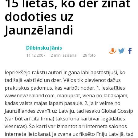
15 lietas, ko der zināt
dodoties uz
Jaunzēlandi
Dūbinsku Jānis
11.12.2007
2 min lasīšanai
29 foto
Iepriekšējo rakstu autori ir gana labi apstāstījuši, ko
tad šajā valstī ēd un dzer. Vēlos tik pievienot dažus
praktiskus padomus, kas varbūt noder. 1. Ieskatīties
www.newzealand.com, manuprāt, viena no labākajām,
kādas valsts mājas lapām pasaulē. 2. Ja ir vēlme no
Jaunzēlandes zvanīt uz Latviju, tad iesaku Global Gossip
(var būt arī cita firma) taksofona karti(var iegādāties
viesnīcās). Šo karti var izmantot arī interneta salonos
interneta lietošanai. Ja zvana uz fiksēto līniju Latvijā, tad