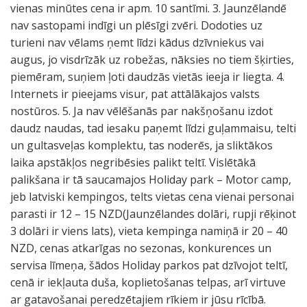
vienas minūtes cena ir apm. 10 santīmi. 3. Jaunzēlandē
nav sastopami indīgi un plēsīgi zvēri. Dodoties uz
turieni nav vēlams ņemt līdzi kādus dzīvniekus vai
augus, jo visdrīzāk uz robežas, nāksies no tiem šķirties,
piemēram, suņiem ļoti daudzās vietās ieeja ir liegta. 4.
Internets ir pieejams visur, pat attālākajos valsts
nostūros. 5. Ja nav vēlēšanās par nakšņošanu izdot
daudz naudas, tad iesaku paņemt līdzi guļammaisu, telti
un gultasveļas komplektu, tas noderēs, ja sliktākos
laika apstākļos negribēsies palikt teltī. Vislētākā
palikšana ir tā saucamajos Holiday park – Motor camp,
jeb latviski kempingos, telts vietas cena vienai personai
parasti ir 12 – 15 NZD(Jaunzēlandes dolāri, rupji rēķinot
3 dolāri ir viens lats), vieta kempinga namiņā ir 20 – 40
NZD, cenas atkarīgas no sezonas, konkurences un
servisa līmeņa, šādos Holiday parkos pat dzīvojot teltī,
cenā ir iekļauta duša, koplietošanas telpas, arī virtuve
ar gatavošanai peredzētajiem rīkiem ir jūsu rīcībā.