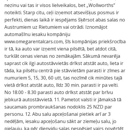
nezinu vai tas ir visos lielveikalos, bet „Wollworths”
noteikti. Starp citu, ceļi izņemot atsevišķus posmus ir
perfekti, dienas laikā ir iespējams šķērsot abas salas no
Austrumiem uz Rietumiem vai otrādi. Iznomājot
automašīnu iesaku kompāniju
www.omegarentalcars.com, šīs kompānijas priekšrocība
ir tā, ka auto var izņemt viena pilsētā, bet atdot citā,
turklāt cenas vienas no zemākajām. Sākumā nevarēja
saprast cik ilgi autostāvvietās drīkst atstāt auto, lieta ir
tāda, ka pilsētu centrā pie stāvvietām parasti ir zīmes ar
numuriem 5, 15, 30, 60 utt, tas nozīmē cik minūtes tajā
vietā drīkst atstāt auto, līdz 30 min. parasti ir pa velti.
No 18.00 - 8.30 parasti auto drīkst atstāt par brīvu
jebkurā autostāvvietā. 11. Pametot valsti ir jāmaksā tā
saucamais prombraukšanas nodoklis 25 NZD par
personu. 12. Abu salu apceļošanai pietiek arī ar 3
nedēļām, iesaku apceļošanu sākt ar ziemeļu salu, jo
pieļauju, ka pēc dienvidu salas nespēsiet vairs novērtēt