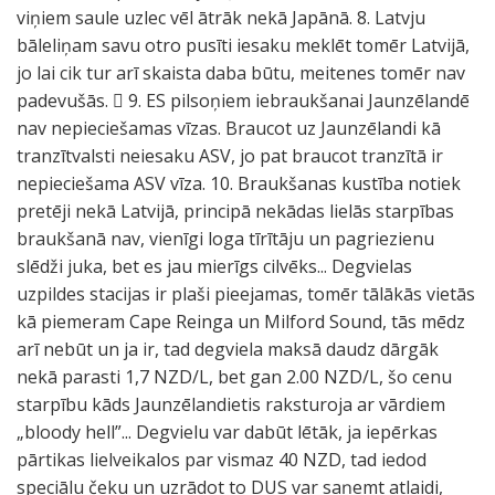
viņiem saule uzlec vēl ātrāk nekā Japānā. 8. Latvju
bāleliņam savu otro pusīti iesaku meklēt tomēr Latvijā,
jo lai cik tur arī skaista daba būtu, meitenes tomēr nav
padevušās.  9. ES pilsoņiem iebraukšanai Jaunzēlandē
nav nepieciešamas vīzas. Braucot uz Jaunzēlandi kā
tranzītvalsti neiesaku ASV, jo pat braucot tranzītā ir
nepieciešama ASV vīza. 10. Braukšanas kustība notiek
pretēji nekā Latvijā, principā nekādas lielās starpības
braukšanā nav, vienīgi loga tīrītāju un pagriezienu
slēdži juka, bet es jau mierīgs cilvēks... Degvielas
uzpildes stacijas ir plaši pieejamas, tomēr tālākās vietās
kā piemeram Cape Reinga un Milford Sound, tās mēdz
arī nebūt un ja ir, tad degviela maksā daudz dārgāk
nekā parasti 1,7 NZD/L, bet gan 2.00 NZD/L, šo cenu
starpību kāds Jaunzēlandietis raksturoja ar vārdiem
„bloody hell”... Degvielu var dabūt lētāk, ja iepērkas
pārtikas lielveikalos par vismaz 40 NZD, tad iedod
speciālu čeku un uzrādot to DUS var saņemt atlaidi,