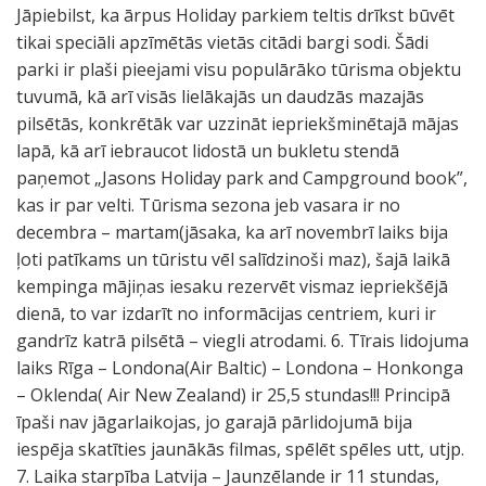
Jāpiebilst, ka ārpus Holiday parkiem teltis drīkst būvēt
tikai speciāli apzīmētās vietās citādi bargi sodi. Šādi
parki ir plaši pieejami visu populārāko tūrisma objektu
tuvumā, kā arī visās lielākajās un daudzās mazajās
pilsētās, konkrētāk var uzzināt iepriekšminētajā mājas
lapā, kā arī iebraucot lidostā un bukletu stendā
paņemot „Jasons Holiday park and Campground book”,
kas ir par velti. Tūrisma sezona jeb vasara ir no
decembra – martam(jāsaka, ka arī novembrī laiks bija
ļoti patīkams un tūristu vēl salīdzinoši maz), šajā laikā
kempinga mājiņas iesaku rezervēt vismaz iepriekšējā
dienā, to var izdarīt no informācijas centriem, kuri ir
gandrīz katrā pilsētā – viegli atrodami. 6. Tīrais lidojuma
laiks Rīga – Londona(Air Baltic) – Londona – Honkonga
– Oklenda( Air New Zealand) ir 25,5 stundas!!! Principā
īpaši nav jāgarlaikojas, jo garajā pārlidojumā bija
iespēja skatīties jaunākās filmas, spēlēt spēles utt, utjp.
7. Laika starpība Latvija – Jaunzēlande ir 11 stundas,