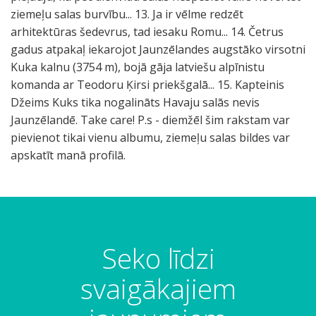
ziemeļu salas burvību... 13. Ja ir vēlme redzēt
arhitektūras šedevrus, tad iesaku Romu... 14. Četrus
gadus atpakaļ iekarojot Jaunzēlandes augstāko virsotni
Kuka kalnu (3754 m), bojā gāja latviešu alpīnistu
komanda ar Teodoru Ķirsi priekšgalā... 15. Kapteinis
Džeims Kuks tika nogalināts Havaju salās nevis
Jaunzēlandē. Take care! P.s - diemžēl šim rakstam var
pievienot tikai vienu albumu, ziemeļu salas bildes var
apskatīt manā profilā.
N
F
T
M
K
C
P
a
o
e
i
u
h
l
c
k
k
l
k
u
u
i
s
a
f
a
r
d
Seko līdzi
o
a
p
o
k
c
m
n
l
o
r
a
h
a
svaigākajiem
ā
e
e
d
l
o
l
l
d
z
S
n
f
e