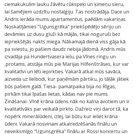
ciemakukulim lauku žāvētu cūkspeķi un ķimeņu sieru,
lai šamējiem uzdzītu nostaļģiju. Tas nostrādāja. Dace un
Andris ierāda mums apartamentus, paēdām vakariņas.
Noskatījāmies "Ugunsgrēka" priekšpēdējo sēriju un
devāmies uz dusu gluži kā mājās, tikai noguruši bez
iepriekšējās nakts miega. Nākamajā dienā viss gāja kā
pa sviestu, jo pašiem daudz nebija jādomā. Andris mūs
izvadāja pa Hundertvasera ielu, pa Vīnes ringu un
,protams, atstāja mūs pie Marijas Hilfenštrāses, kur var
kvalitatīvi un lēti iepirkties. Vakarā atkal mūs savāca,
aizveda uz lielbodi, kur paņēmām pārtiku, jo tālāk jātiek
būs pašiem galā. Tiesa- pamatpaika bija no Rīgas,
pirkām tikai īpašas lietas, kādas nav pie mums.
Zināšanai- Vīnē krāna ūdens nāk no kalna avotiem un ir
kvalitatīvāks par veikalā pirkto. Dažreiz viņi darot tā, ka
nopērk minerālūdeni, izlej, lai būtu kur ieliet krāna
ūdeni. Vakarā nosvinam atkalredzēšanās finālu un
neveiksmīgo "Ugunsgrēka" finālu ar Rossi koncertu un