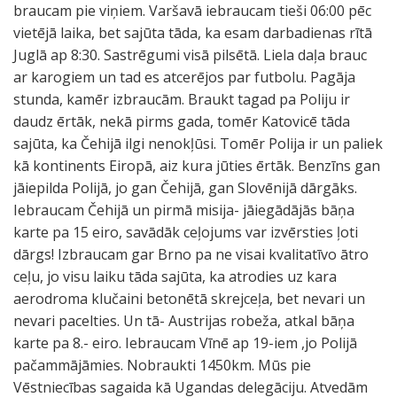
braucam pie viņiem. Varšavā iebraucam tieši 06:00 pēc
vietējā laika, bet sajūta tāda, ka esam darbadienas rītā
Juglā ap 8:30. Sastrēgumi visā pilsētā. Liela daļa brauc
ar karogiem un tad es atcerējos par futbolu. Pagāja
stunda, kamēr izbraucām. Braukt tagad pa Poliju ir
daudz ērtāk, nekā pirms gada, tomēr Katovicē tāda
sajūta, ka Čehijā ilgi nenokļūsi. Tomēr Polija ir un paliek
kā kontinents Eiropā, aiz kura jūties ērtāk. Benzīns gan
jāiepilda Polijā, jo gan Čehijā, gan Slovēnijā dārgāks.
Iebraucam Čehijā un pirmā misija- jāiegādājās bāņa
karte pa 15 eiro, savādāk ceļojums var izvērsties ļoti
dārgs! Izbraucam gar Brno pa ne visai kvalitatīvo ātro
ceļu, jo visu laiku tāda sajūta, ka atrodies uz kara
aerodroma klučaini betonētā skrejceļa, bet nevari un
nevari pacelties. Un tā- Austrijas robeža, atkal bāņa
karte pa 8.- eiro. Iebraucam Vīnē ap 19-iem ,jo Polijā
pačammājāmies. Nobraukti 1450km. Mūs pie
Vēstniecības sagaida kā Ugandas delegāciju. Atvedām