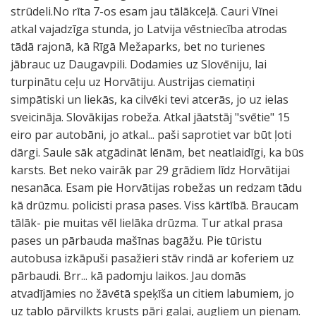
strūdeli.No rīta 7-os esam jau tālākceļā. Cauri Vīnei
atkal vajadzīga stunda, jo Latvija vēstniecība atrodas
tādā rajonā, kā Rīgā Mežaparks, bet no turienes
jābrauc uz Daugavpili. Dodamies uz Slovēniju, lai
turpinātu ceļu uz Horvātiju. Austrijas ciematiņi
simpātiski un liekās, ka cilvēki tevi atcerās, jo uz ielas
sveicināja. Slovākijas robeža. Atkal jāatstāj "svētie" 15
eiro par autobāni, jo atkal... paši saprotiet var būt ļoti
dārgi. Saule sāk atgādināt lēnām, bet neatlaidīgi, ka būs
karsts. Bet neko vairāk par 29 grādiem līdz Horvātijai
nesanāca. Esam pie Horvātijas robežas un redzam tādu
kā drūzmu. policisti prasa pases. Viss kārtībā. Braucam
tālāk- pie muitas vēl lielāka drūzma. Tur atkal prasa
pases un pārbauda mašīnas bagāžu. Pie tūristu
autobusa izkāpuši pasažieri stāv rindā ar koferiem uz
pārbaudi. Brr... kā padomju laikos. Jau domās
atvadījāmies no žāvētā speķīša un citiem labumiem, jo
uz tablo pārvilkts krusts pāri gaļai, augļiem un pienam.