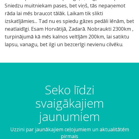
Sniedzu muitniekam pases, bet viņš, tās nepaņemot
rāda lai mēs braucot tālāk. Laikam tik slikti
izskatījāmies... Tad nu es spiedu gāzes pedāli lēnām, bet
neatlaidīgi. Esam Horvātijā, Zadarā. Nobraukti 2300km ,
turpinājumā kā mēs kalnos veltījām 200km, lai satiktu
lapsu, vanagu, bet ilgi un bezcerīgi nevienu cilvēku.
J
H
P
K
Š
Š
S
Š
V
N
.
1
a
u
i
o
o
i
e
t
ī
o
.
5
k
n
e
k
d
e
n
r
n
š
.
.
ā
d
H
i
i
m
a
a
e
ī
j
Seko līdzi
d
e
u
a
e
a
t
u
s
b
ū
a
r
n
u
n
z
a
s
v
a
n
svaigākajiem
m
t
d
g
a
i
u
s
a
l
i
V
v
e
p
t
e
t
-
d
k
j
jaunumiem
ī
a
r
a
r
j
u
f
ā
o
a
n
s
t
s
a
ā
d
o
t
n
r
Uzzini par jaunākajiem ceļojumiem un aktualitātēm
ē
e
v
t
k
ņ
r
n
ā
a
ī
pirmais