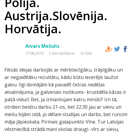
Polija.
Austrija.Slovēnija.
Horvātija.
Aivars Mežulis
17.06.2012
2 min lasīšanai
12 foto
Fiksās idejas darbojās ar mērķtiecīgāku, trāpīgāku un
ar negaidītāku rezultātu, kādu būtu iecerējis laužot
galvu. Ilgi domājām kā pavadīt četras nedēļas
atvaļinājuma, ja galvenais notikums- krustdēla kāzas ir
pašā viducī. Bet, ja izmantojam katru minūti? Un tā,
otrdien beidzu darbu 21-os, bet 22:30 jau ar sievu un
meitu bijām ceļā, jo dēlam studijas un darbs, bet runcim
māja jāpieskata. Pirmais galapunkts Vīne. Tur Latvijas
vēstniecībā strādā mani skolas draugi- vīrs ar sievu,