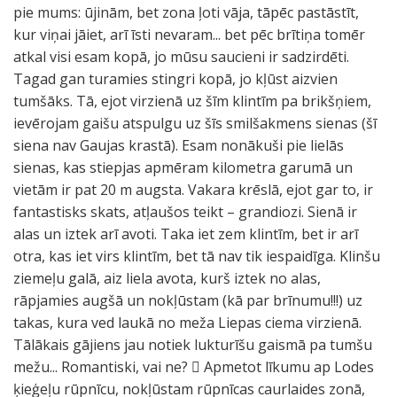
pie mums: ūjinām, bet zona ļoti vāja, tāpēc pastāstīt,
kur viņai jāiet, arī īsti nevaram... bet pēc brītiņa tomēr
atkal visi esam kopā, jo mūsu saucieni ir sadzirdēti.
Tagad gan turamies stingri kopā, jo kļūst aizvien
tumšāks. Tā, ejot virzienā uz šīm klintīm pa brikšņiem,
ievērojam gaišu atspulgu uz šīs smilšakmens sienas (šī
siena nav Gaujas krastā). Esam nonākuši pie lielās
sienas, kas stiepjas apmēram kilometra garumā un
vietām ir pat 20 m augsta. Vakara krēslā, ejot gar to, ir
fantastisks skats, atļaušos teikt – grandiozi. Sienā ir
alas un iztek arī avoti. Taka iet zem klintīm, bet ir arī
otra, kas iet virs klintīm, bet tā nav tik iespaidīga. Klinšu
ziemeļu galā, aiz liela avota, kurš iztek no alas,
rāpjamies augšā un nokļūstam (kā par brīnumu!!!) uz
takas, kura ved laukā no meža Liepas ciema virzienā.
Tālākais gājiens jau notiek lukturīšu gaismā pa tumšu
mežu... Romantiski, vai ne?  Apmetot līkumu ap Lodes
ķieģeļu rūpnīcu, nokļūstam rūpnīcas caurlaides zonā,