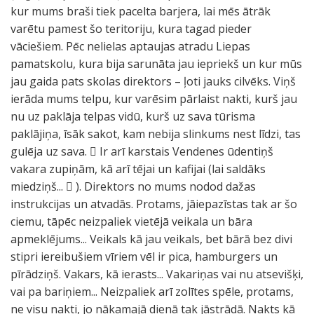
kur mums braši tiek pacelta barjera, lai mēs ātrāk
varētu pamest šo teritoriju, kura tagad pieder
vāciešiem. Pēc nelielas aptaujas atradu Liepas
pamatskolu, kura bija sarunāta jau iepriekš un kur mūs
jau gaida pats skolas direktors – ļoti jauks cilvēks. Viņš
ierāda mums telpu, kur varēsim pārlaist nakti, kurš jau
nu uz paklāja telpas vidū, kurš uz sava tūrisma
paklājiņa, īsāk sakot, kam nebija slinkums nest līdzi, tas
gulēja uz sava.  Ir arī karstais Vendenes ūdentiņš
vakara zupiņām, kā arī tējai un kafijai (lai saldāks
miedziņš...  ). Direktors no mums nodod dažas
instrukcijas un atvadās. Protams, jāiepazīstas tak ar šo
ciemu, tāpēc neizpaliek vietējā veikala un bāra
apmeklējums... Veikals kā jau veikals, bet bārā bez divi
stipri iereibušiem vīriem vēl ir pica, hamburgers un
pīrādziņš. Vakars, kā ierasts... Vakariņas vai nu atsevišķi,
vai pa bariņiem... Neizpaliek arī zolītes spēle, protams,
ne visu nakti, jo nākamajā dienā tak jāstrādā. Nakts kā