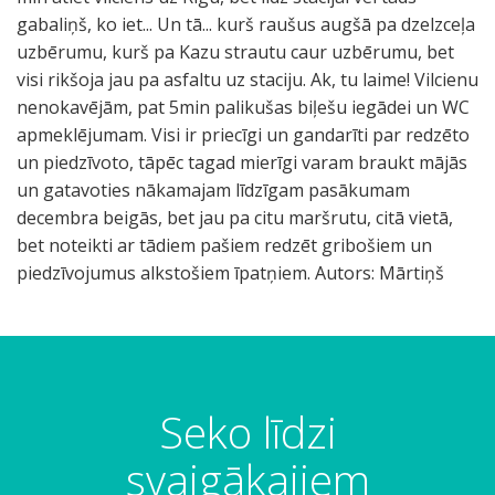
gabaliņš, ko iet... Un tā... kurš raušus augšā pa dzelzceļa
uzbērumu, kurš pa Kazu strautu caur uzbērumu, bet
visi rikšoja jau pa asfaltu uz staciju. Ak, tu laime! Vilcienu
nenokavējām, pat 5min palikušas biļešu iegādei un WC
apmeklējumam. Visi ir priecīgi un gandarīti par redzēto
un piedzīvoto, tāpēc tagad mierīgi varam braukt mājās
un gatavoties nākamajam līdzīgam pasākumam
decembra beigās, bet jau pa citu maršrutu, citā vietā,
bet noteikti ar tādiem pašiem redzēt gribošiem un
piedzīvojumus alkstošiem īpatņiem. Autors: Mārtiņš
Seko līdzi
svaigākajiem