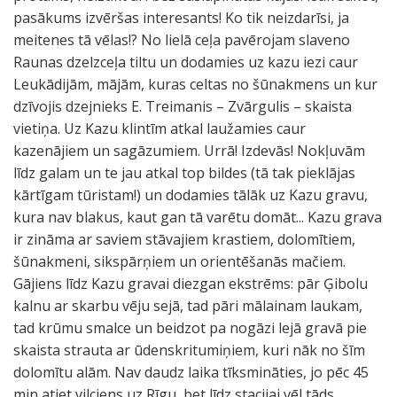
pasākums izvēršas interesants! Ko tik neizdarīsi, ja
meitenes tā vēlas!? No lielā ceļa pavērojam slaveno
Raunas dzelzceļa tiltu un dodamies uz kazu iezi caur
Leukādijām, mājām, kuras celtas no šūnakmens un kur
dzīvojis dzejnieks E. Treimanis – Zvārgulis – skaista
vietiņa. Uz Kazu klintīm atkal laužamies caur
kazenājiem un sagāzumiem. Urrā! Izdevās! Nokļuvām
līdz galam un te jau atkal top bildes (tā tak pieklājas
kārtīgam tūristam!) un dodamies tālāk uz Kazu gravu,
kura nav blakus, kaut gan tā varētu domāt... Kazu grava
ir zināma ar saviem stāvajiem krastiem, dolomītiem,
šūnakmeni, sikspārņiem un orientēšanās mačiem.
Gājiens līdz Kazu gravai diezgan ekstrēms: pār Ģibolu
kalnu ar skarbu vēju sejā, tad pāri mālainam laukam,
tad krūmu smalce un beidzot pa nogāzi lejā gravā pie
skaista strauta ar ūdenskritumiņiem, kuri nāk no šīm
dolomītu alām. Nav daudz laika tīksmināties, jo pēc 45
min atiet vilciens uz Rīgu, bet līdz stacijai vēl tāds