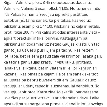
Rīga – Valmiera plkst. 8:45 no autoostas dodas uz
Valmieru. Valmierā esam plkst. 11:05. No turienes mūs
līdz Pekas kalnam aizved jau iepriekš pasūtītais
autobusiņš, tā nu sanāk, ka pie takas, kas ved uz
pilskalnu, esam plkst. 11:30. Pilskalns no ceļa ir netālu,
proti, tikai 200 m. Pilskalns atrodas interesantā vietā –
apkārt praktiski ir tikai purviņi. Pastaigājam pa
pilskalnu un dodamies uz netālo Gaujas krastu un tad
gar to jau uz Cēsu pusi. Ejam pa taciņu, kas reizēm ir
ļoti laba, bet reizēm pazūd zālē vai krūmos. Jāsaka gan,
ka taciņa gar Gaujas krastu ir visu laiku, protams,
labāka vai sliktāka, bet ir. Vietām ir lieli brikšņi un arī
kazenāji, kas pinas pa kājām. Pa ceļam sanāk šķērsot
arī upītes pa bebru būvētiem tiltiem. Gaujai ir daudz
vecupju ar ūdeni, tāpēc ir jāuzmanās, lai nenokļūtu šo
vecupju labirintos. Katrā ziņā šo šķēršļu pārvarēšana
izvēršas par jautru atrakciju ar adrenalīna devu. Laika
apstākļi mūsu pārgājiena pirmajai dienai ir ļoti labvēlīgs