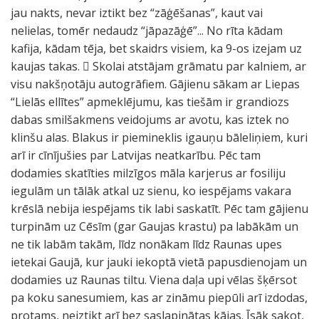
jau nakts, nevar iztikt bez “zāģēšanas”, kaut vai
nelielas, tomēr nedaudz “jāpazāģē”... No rīta kādam
kafija, kādam tēja, bet skaidrs visiem, ka 9-os izejam uz
kaujas takas.  Skolai atstājam grāmatu par kalniem, ar
visu nakšņotāju autogrāfiem. Gājienu sākam ar Liepas
“Lielās ellītes” apmeklējumu, kas tiešām ir grandiozs
dabas smilšakmens veidojums ar avotu, kas iztek no
klinšu alas. Blakus ir piemineklis igauņu bāleliņiem, kuri
arī ir cīnījušies par Latvijas neatkarību. Pēc tam
dodamies skatīties milzīgos māla karjerus ar fosiliju
iegulām un tālāk atkal uz sienu, ko iespējams vakara
krēslā nebija iespējams tik labi saskatīt. Pēc tam gājienu
turpinām uz Cēsīm (gar Gaujas krastu) pa labākām un
ne tik labām takām, līdz nonākam līdz Raunas upes
ietekai Gaujā, kur jauki iekoptā vietā papusdienojam un
dodamies uz Raunas tiltu. Viena daļa upi vēlas šķērsot
pa koku sanesumiem, kas ar zināmu piepūli arī izdodas,
protams, neiztikt arī bez saslapinātas kājas. Īsāk sakot,