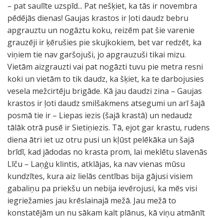
– pat saulīte uzspīd... Pat nešķiet, ka tās ir novembra
pēdējās dienas! Gaujas krastos ir ļoti daudz bebru
apgrauztu un nogāztu koku, reizēm pat šie varenie
grauzēji ir ķērušies pie skujkokiem, bet var redzēt, ka
viņiem tie nav garšojuši, jo apgrauzuši tikai mizu.
Vietām aizgrauzti vai pat nogāzti tuvu pie metra resni
koki un vietām to tik daudz, ka šķiet, ka te darbojusies
vesela mežcirtēju brigāde. Kā jau daudzi zina – Gaujas
krastos ir ļoti daudz smilšakmens atsegumi un arī šajā
posmā tie ir – Liepas iezis (šajā krastā) un nedaudz
tālāk otrā pusē ir Sietiņiezis. Tā, ejot gar krastu, rudens
diena ātri iet uz otru pusi un kļūst pelēkāka un šajā
brīdī, kad jādodas no krasta prom, lai meklētu slavenās
Līču – Laņģu klintis, atklājas, ka nav vienas mūsu
kundzītes, kura aiz lielās centības bija gājusi visiem
gabaliņu pa priekšu un nebija ievērojusi, ka mēs visi
iegriežamies jau krēslainajā mežā. Jau mežā to
konstatējām un nu sākam kalt plānus, kā viņu atmānīt