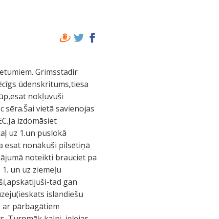
rietumiem. Grimsstadir
pēcīgs ūdenskritums,tiesa
kūp,esat nokļuvuši
 sēra.Šai vietā savienojas
C.Ja izdomāsiet
kaļ uz 1.un puslokā
Ja esat nonākuši pilsētiņā
nājumā noteikti brauciet pa
 1. un uz ziemeļu
ši,apskatijuši-tad gan
zeju(ieskats islandiešu
ās ar pārbagātiem
. Turpmāk kalni, ielejas