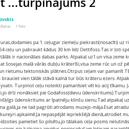
 ...turpinājums 2
ovskis
sīšanai
1 foto
guras,dodamies pa 1. ceļugar ziemeļu piekrasti(nosacīti) uz 
64 ceļu un pabraukt kādus 30 km lidz Dettifoss.Tas ir ļoti s
 tālāk ir nacionālais dabas parks. Atpakaļ uz1.un visa zeme 
t šosejas malā vārās dubļu krāterīši,visa zeme rūc un ož pēc
 rietumu tektoniskās plātnes.Otrpus ceļam var pamanīt TE
 brauciet vien tālāk stāvā kalnā tur būs krāteru ezers. Atpa
vatn. Turpinot ceļu noteikti pamanīsiet vēl ko acij tīkamu. 
i,jo drīz nonāksiet pie Godafoss(dievu ūdenskritums).Turpi
nišķīgs ūdenskritums ar īpatnēju klinšu sienu.Tad atpakaļ uz
ena galā,ja ne tad pagrūti atrodams muzejs-māja.Esat atradu
Akureyri apkaimē.Ja nepaspējāt iepriekšējā dienā,atrodiet mu
idzoties pametiet šo pilsētu,jo tālakais ceļa posms nelutin
uciens pie kalnaina apvidus nepieradušam letiņam,garantēts