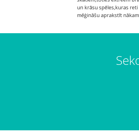
un krāsu spēles,kuras reti
mēģināšu aprakstīt nākama
Seko