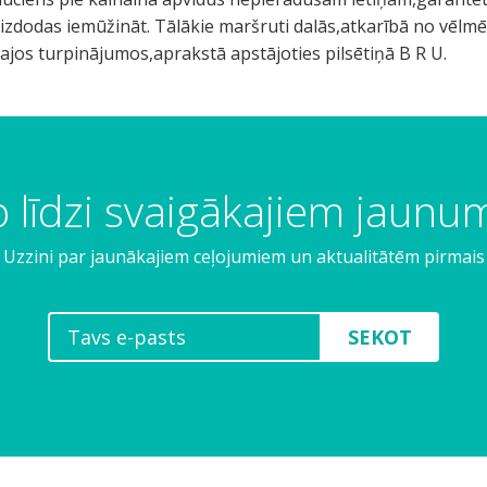
 izdodas iemūžināt. Tālākie maršruti dalās,atkarībā no vēl
jos turpinājumos,aprakstā apstājoties pilsētiņā B R U.
 līdzi svaigākajiem jaun
Uzzini par jaunākajiem ceļojumiem un aktualitātēm pirmais
SEKOT