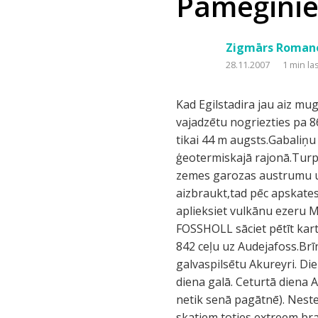
Pamēģiniet
Zigmārs Roman
28.11.2007
1 min la
Kad Egilstadira jau aiz mu
vajadzētu nogriezties pa 8
tikai 44 m augsts.Gabaliņu
ģeotermiskajā rajonā.Turpa
zemes garozas austrumu un
aizbraukt,tad pēc apskates
aplieksiet vulkānu ezeru My
FOSSHOLL sāciet pētīt kart
842 ceļu uz Audejafoss.Brī
galvaspilsētu Akureyri. Di
diena galā. Ceturtā diena 
netik senā pagātnē). Neste
skatiem,toties extreem bra