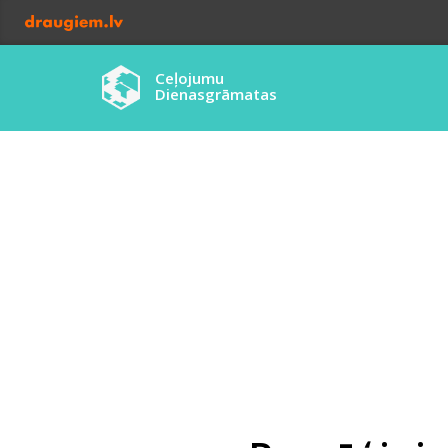
Ceļojumu
Dienasgrāmatas