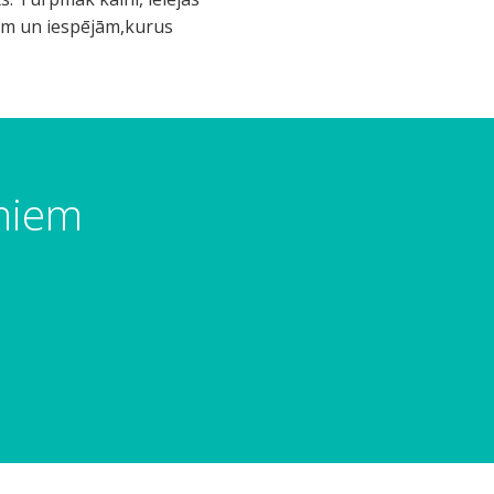
mēm un iespējām,kurus
umiem