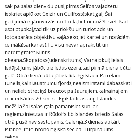
sāk pa salas dienvidu pusi,pirms Selfos vajadzētu
ieskriet aplūkot Geizir un Gullfoss(skat.gal) Šai
gadijumā ir jānovirzās no 1.ceļa,bet nenožēlosiet. Kad
esat atpakaļ,tad tik uz priekšu un turiet acis un
fotoaparāta objektīvu vaļā,sekojiet kartei un norādēm
ceļmālā(sarkanas).To visu nevar aprakstīt un
nofotogrāfēt.Klintis
okeānā,Skogafoss(ūdenskritums),Vatnajokul(lielais
ledājs).Jums jābūt pie ledus ezera,tad pirmā diena būtu
galā. Otrā dienā būtu jātiek līdz Egilstadir.Pa ceļam
tunelis,kalni,austrumu fjords,neaizmirstami dabasskati
un neliels stresiņš braucot pa šaurajiem,kalnainajiem
ceļiem.Kādus 20 km. no Egilstadiras aug Islandes
mežš.Ja šai salas galā pamanīsiet suni ar
ragiem,ziniet,tas ir Rūdolfs t.b.Islandes briedis.Salas
otrā pusē nav sastopams. Galerijā,3 dienas apkārt
Islandei,foto hronoloģiskā secībā. Turpinājums
sekos................................