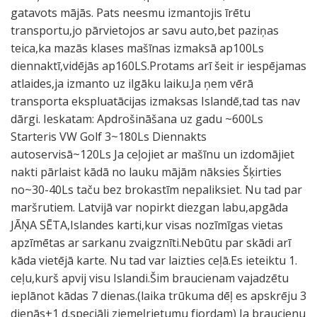
gatavots mājās. Pats neesmu izmantojis īrētu
transportu,jo pārvietojos ar savu auto,bet paziņas
teica,ka mazās klases mašīnas izmaksā ap100Ls
diennaktī,vidējās ap160LS.Protams arī šeit ir iespējamas
atlaides,ja izmanto uz ilgāku laiku.Ja ņem vērā
transporta ekspluatācijas izmaksas Islandē,tad tas nav
dārgi. Ieskatam: Apdrošināšana uz gadu ~600Ls
Starteris VW Golf 3~180Ls Diennakts
autoservisā~120Ls Ja ceļojiet ar mašīnu un izdomājiet
nakti pārlaist kādā no lauku mājām nāksies Šķirties
no~30-40Ls taču bez brokastīm nepaliksiet. Nu tad par
maršrutiem. Latvijā var nopirkt diezgan labu,apgāda
JĀŅA SĒTA,Islandes karti,kur visas nozīmīgas vietas
apzīmētas ar sarkanu zvaigznīti.Nebūtu par skādi arī
kāda vietējā karte. Nu tad var laizties ceļā.Es ieteiktu 1.
ceļu,kurš apvij visu Islandi.Šim braucienam vajadzētu
ieplānot kādas 7 dienas.(laika trūkuma dēļ es apskrēju 3
dienās+1 d.speciāli ziemeļrietumu fjordam) Ja braucienu