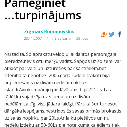
Pamēģiniet
...turpinājums
Zigmārs Romanovskis
23.11.2007
1 min lasīšanai
33 foto
Nu tad tā. Šo aprakstu veidoju,lai dalītos personīgajā
pieredzē,nevis citu mērķu vadīts. Sapņos uz šo zemi var
atlidot par velti un uzturēties par santīmiem,bet
īstenībā tā nenotiek. 2006.gada rudenī trakoti bija
nepieciešams uz divām nedēļām tikt uz
Islandi.Aviokompāniju piedāvājums bija 721 Ls.Tas
tādēļ,ka vajadzēja uz sitiena un uz divām
nedēļām.Laicīgi,viss jādara laicīgi. Pārtika šur tur esot
dārgāka.Iespējams,nestrīdos.Es savas pirmās brokastis
uz salas nopirku par 20Ls.Ar laiku piešāvos un nu
nedēļu iztieku ar 50-60Ls,pie noteikuma,ka ēdiens tiek