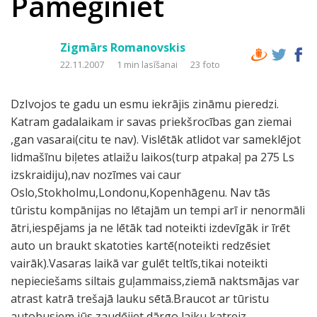
Pamēģiniet
Zigmārs Romanovskis
22.11.2007
1 min lasīšanai
23 foto
DzIvojos te gadu un esmu iekrājis zināmu pieredzi.
Katram gadalaikam ir savas priekšrocības gan ziemai
,gan vasarai(citu te nav). Vislētāk atlidot var sameklējot
lidmašīnu biļetes atlaižu laikos(turp atpakaļ pa 275 Ls
izskraidiju),nav nozīmes vai caur
Oslo,Stokholmu,Londonu,Kopenhāgenu. Nav tās
tūristu kompānijas no lētajām un tempi arī ir nenormāli
ātri,iespējams ja ne lētāk tad noteikti izdevīgāk ir īrēt
auto un braukt skatoties kartē(noteikti redzēsiet
vairāk).Vasaras laikā var gulēt teltīs,tikai noteikti
nepieciešams siltais guļammaiss,ziemā naktsmājas var
atrast katrā trešajā lauku sētā.Braucot ar tūristu
autobusiem jūs zaudējiet dārgo laiku katreiz