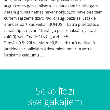
atgriežoties galvaspilsētā. Uz daudzām brīnišķīgām
vietām grupās nemaz nevar nokļūt.Ļoti paveicies tiem
kuriem šai zemē dzīvo radi,draugi,paziņas. Lētākie
islandes pārtikas veikali BONUS ir katrā pilsētā,taču
cenas tāpat nevar līdzināt. Ja par izmaksām:(cietajā
valūtā) Benzīns 1l~1Ls Cigaretes~5Ls
Degvīns0,5~20Ls... Maize~0,8Ls Jebkurā gadijumā
jāreķinās ar palieliem izdevumiem,bet ir tā vērts.
Patīkamu ceļojumu.........
Seko līdzi
svaigākajiem