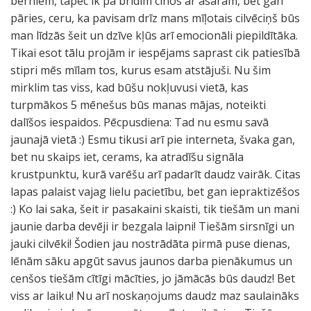
bērniem, tāpēc ik pa brīdim cīnos ar asarām, bet gan
pāries, ceru, ka pavisam drīz mans mīļotais cilvēciņš būs
man līdzās šeit un dzīve kļūs arī emocionāli piepildītāka.
Tikai esot tālu projām ir iespējams saprast cik patiesībā
stipri mēs mīlam tos, kurus esam atstājuši. Nu šim
mirklim tas viss, kad būšu nokļuvusi vietā, kas
turpmākos 5 mēnešus būs manas mājas, noteikti
dalīšos iespaidos. Pēcpusdiena: Tad nu esmu savā
jaunajā vietā :) Esmu tikusi arī pie interneta, švaka gan,
bet nu skaips iet, cerams, ka atradīšu signāla
krustpunktu, kurā varēšu arī padarīt daudz vairāk. Citas
lapas palaist vajag lielu pacietību, bet gan iepraktizēšos
:) Ko lai saka, šeit ir pasakaini skaisti, tik tiešām un mani
jaunie darba devēji ir bezgala laipni! Tiešām sirsnīgi un
jauki cilvēki! Šodien jau nostrādāta pirmā puse dienas,
lēnām sāku apgūt savus jaunos darba pienākumus un
cenšos tiešām cītīgi mācīties, jo jāmācās būs daudz! Bet
viss ar laiku! Nu arī noskaņojums daudz maz saulaināks