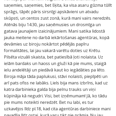
saņemies, saņemies, bet šķita, ka visa asaru gūzma tūlīt
sprāgs, tāpēc pāris sirsnīgi apskāvieni un atvadu
skūpsti, un centos zust zonā, kurā mani vairs neredzēs.
Atēnās biju 14:30, jau saņēmusies un drosmīga un
gatava jaunajiem izaicinājumiem. Mani satika lidostā
jauka meitene no darbā iekārtošanas aģentūras, kopā
devāmies uz biroju nokārtot pēdējās papīru
formalitātes, lai jau vakarā varētu doties uz Krētu.
Pilsēta vizuāli skaista, bet patiesībā ļoti nolaista. Uz
ielām bardaks un haoss un gluži kā pie mums, staigā
ielu andelētāji un piedāvā kaut ko iegādāties pa lēto.
Biroja māja tāda paplukusi, stāvi nolaisti, piepīpēti un
arī pats ofiss ne labāks. Liels bija mans izbrīns, kad uz
katra darbinieka galda bija pelnu trauks un viņi
kūpināja kā negudri. Visi, bet izņēmumam! Jā, ko tādu
pie mums noteikti neredzēt. Bet nu labi, es tur
uzkavējos līdz pl.18, kad cita aģentūras darbiniece mani
pavadīja līdz ostai, kurā varu tikt pie prāmja. Nu jau