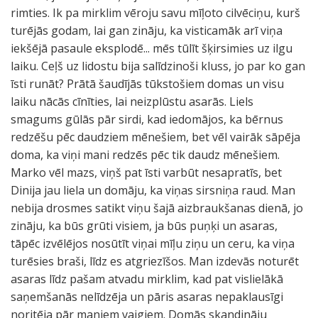
rimties. Ik pa mirklim vēroju savu mīļoto cilvēciņu, kurš
turējās godam, lai gan zināju, ka visticamāk arī viņa
iekšējā pasaule eksplodē... mēs tūlīt šķirsimies uz ilgu
laiku. Ceļš uz lidostu bija salīdzinoši kluss, jo par ko gan
īsti runāt? Prātā šaudījās tūkstošiem domas un visu
laiku nācās cīnīties, lai neizplūstu asarās. Liels
smagums gūlās pār sirdi, kad iedomājos, ka bērnus
redzēšu pēc daudziem mēnešiem, bet vēl vairāk sāpēja
doma, ka viņi mani redzēs pēc tik daudz mēnešiem.
Marko vēl mazs, viņš pat īsti varbūt nesapratīs, bet
Dinija jau liela un domāju, ka viņas sirsniņa raud. Man
nebija drosmes satikt viņu šajā aizbraukšanas dienā, jo
zināju, ka būs grūti visiem, ja būs puņķi un asaras,
tāpēc izvēlējos nosūtīt viņai mīļu ziņu un ceru, ka viņa
turēsies braši, līdz es atgriezīšos. Man izdevās noturēt
asaras līdz pašam atvadu mirklim, kad pat vislielākā
saņemšanās nelīdzēja un pāris asaras nepaklausīgi
noritēja pār maniem vaigiem. Domās skandināju