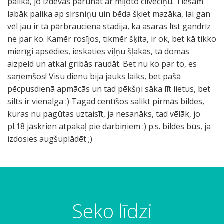
palika, jo izdevās parunāt ar mīļoto cilvēciņu. Tiešām
labāk palika ap sirsniņu uin bēda šķiet mazāka, lai gan
vēl jau ir tā pārbrauciena stadija, ka asaras līst gandrīz
ne par ko. Kamēr rosījos, tikmēr šķita, ir ok, bet kā tikko
mierīgi apsēdies, ieskaties viļņu šļakās, tā domas
aizpeld un atkal gribās raudāt. Bet nu ko par to, es
saņemšos! Visu dienu bija jauks laiks, bet pašā
pēcpusdienā apmācās un tad pēkšņi sāka līt lietus, bet
silts ir vienalga :) Tagad centīšos salikt pirmās bildes,
kuras nu pagūtas uztaisīt, ja nesanāks, tad vēlāk, jo
pl.18 jāskrien atpakaļ pie darbiņiem :) p.s. bildes būs, ja
izdosies augšuplādēt ;)
Seko līdzi