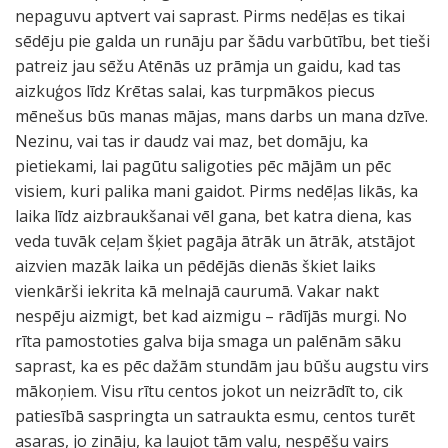
nepaguvu aptvert vai saprast. Pirms nedēļas es tikai
sēdēju pie galda un runāju par šādu varbūtību, bet tieši
patreiz jau sēžu Atēnās uz prāmja un gaidu, kad tas
aizkuģos līdz Krētas salai, kas turpmākos piecus
mēnešus būs manas mājas, mans darbs un mana dzīve.
Nezinu, vai tas ir daudz vai maz, bet domāju, ka
pietiekami, lai pagūtu saligoties pēc mājām un pēc
visiem, kuri palika mani gaidot. Pirms nedēļas likās, ka
laika līdz aizbraukšanai vēl gana, bet katra diena, kas
veda tuvāk ceļam šķiet pagāja ātrāk un ātrāk, atstājot
aizvien mazāk laika un pēdējās dienās škiet laiks
vienkārši iekrita kā melnajā caurumā. Vakar nakt
nespēju aizmigt, bet kad aizmigu – rādījās murgi. No
rīta pamostoties galva bija smaga un palēnām sāku
saprast, ka es pēc dažām stundām jau būšu augstu virs
mākoņiem. Visu rītu centos jokot un neizrādīt to, cik
patiesībā saspringta un satraukta esmu, centos turēt
asaras, jo zināju, ka ļaujot tām vaļu, nespēšu vairs