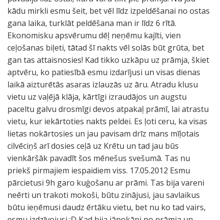
kādu mirkli esmu šeit, bet vēl līdz izpeldēšanai no ostas
gana laika, turklāt peldēšana man ir līdz 6 rītā.
Ekonomisku apsvērumu dēļ neņēmu kajīti, vien
ceļošanas biļeti, tātad šī nakts vēl solās būt grūta, bet
gan tas attaisnosies! Kad tikko uzkāpu uz prāmja, škiet
aptvēru, ko patiesībā esmu izdarījusi un visas dienas
laikā aizturētās asaras izlauzās uz āru. Atradu klusu
vietu uz vaļējā klāja, kārtīgi izraudājos un augstu
paceltu galvu drosmīgi devos atpakaļ prāmī, lai atrastu
vietu, kur iekārtoties nakts peldei. Es ļoti ceru, ka visas
lietas nokārtosies un jau pavisam drīz mans mīļotais
cilvēciņš arī dosies ceļā uz Krētu un tad jau būs
vienkāršāk pavadīt šos mēnešus svešumā. Tas nu
priekš pirmajiem iespaidiem viss. 17.05.2012 Esmu
pārcietusi 9h garo kuģošanu ar prāmi. Tas bija vareni
neērti un trakoti mokoši, būtu zinājusi, jau savlaikus
būtu ieņēmusi daudz ērtāku vietu, bet nu ko tad vairs,
esmu izdzīvojusi :D Kad bija jānokāpj no prāmja un