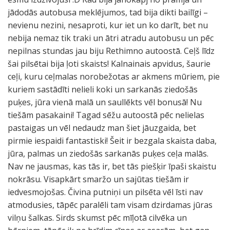
jādodās autobusa meklējumos, tad bija dikti bailīgi –
nevienu nezini, nesaproti, kur iet un ko darīt, bet nu
nebija nemaz tik traki un ātri atradu autobusu un pēc
nepilnas stundas jau biju Rethimno autoostā. Ceļš līdz
šai pilsētai bija ļoti skaists! Kalnainais apvidus, šaurie
ceļi, kuru ceļmalas norobežotas ar akmens mūriem, pie
kuriem sastādīti nelieli koki un sarkanās ziedošās
puķes, jūra vienā malā un saullēkts vēl bonusā! Nu
tiešām pasakaini! Tagad sēžu autoostā pēc nelielas
pastaigas un vēl nedaudz man šiet jāuzgaida, bet
pirmie iespaidi fantastiski! Šeit ir bezgala skaista daba,
jūra, palmas un ziedošās sarkanās puķes ceļa malās.
Nav ne jausmas, kas tās ir, bet tās piešķir īpaši skaistu
nokrāsu. Visapkārt smaržo un sajūtas tiešām ir
iedvesmojošas. Čivina putniņi un pilsēta vēl īsti nav
atmodusies, tāpēc paralēli tam visam dzirdamas jūras
vilņu šalkas. Sirds skumst pēc mīļotā cilvēka un