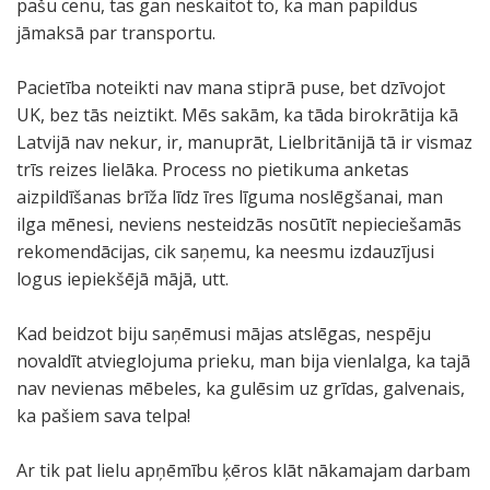
pašu cenu, tas gan neskaitot to, ka man papildus
jāmaksā par transportu.
Pacietība noteikti nav mana stiprā puse, bet dzīvojot
UK, bez tās neiztikt. Mēs sakām, ka tāda birokrātija kā
Latvijā nav nekur, ir, manuprāt, Lielbritānijā tā ir vismaz
trīs reizes lielāka. Process no pietikuma anketas
aizpildīšanas brīža līdz īres līguma noslēgšanai, man
ilga mēnesi, neviens nesteidzās nosūtīt nepieciešamās
rekomendācijas, cik saņemu, ka neesmu izdauzījusi
logus iepiekšējā mājā, utt.
Kad beidzot biju saņēmusi mājas atslēgas, nespēju
novaldīt atvieglojuma prieku, man bija vienlalga, ka tajā
nav nevienas mēbeles, ka gulēsim uz grīdas, galvenais,
ka pašiem sava telpa!
Ar tik pat lielu apņēmību ķēros klāt nākamajam darbam