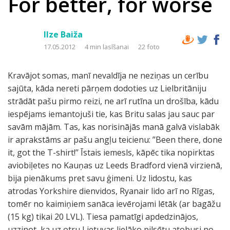
For better, for worse
Ilze Baiža
17.05.2012
4 min lasīšanai
22 foto
Kravājot somas, manī nevaldīja ne neziņas un cerību
sajūta, kāda nereti pārņem dodoties uz Lielbritāniju
strādāt pašu pirmo reizi, ne arī rutīna un drošība, kādu
iespējams iemantojuši tie, kas Britu salas jau sauc par
savām mājām. Tas, kas norisinājās manā galvā vislabāk
ir aprakstāms ar pašu angļu teicienu: ’’Been there, done
it, got the T-shirt!’’ Īstais iemesls, kāpēc tika nopirktas
aviobiļetes no Kauņas uz Leeds Bradford vienā virzienā,
bija pienākums pret savu ģimeni. Uz lidostu, kas
atrodas Yorkshire dienvidos, Ryanair lido arī no Rīgas,
tomēr no kaimiņiem sanāca ievērojami lētāk (ar bagāžu
(15 kg) tikai 20 LVL). Tiesa pamatīgi apdedzinājos,
uzzinot, ka uz otru Lietuvas lielāko pilsētu atobusi no