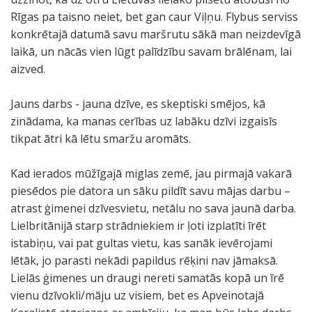
Rīgas pa taisno neiet, bet gan caur Viļņu. Flybus serviss
konkrētajā datumā savu maršrutu sākā man neizdevīgā
laikā, un nācās vien lūgt palīdzību savam brālēnam, lai
aizved.
Jauns darbs - jauna dzīve, es skeptiski smējos, kā
zinādama, ka manas cerības uz labāku dzīvi izgaisīs
tikpat ātri kā lētu smaržu aromāts.
Kad ierados mūžīgajā miglas zemē, jau pirmajā vakarā
piesēdos pie datora un sāku pildīt savu mājas darbu –
atrast ģimenei dzīvesvietu, netālu no sava jaunā darba.
Lielbritānijā starp strādniekiem ir ļoti izplatīti īrēt
istabiņu, vai pat gultas vietu, kas sanāk ievērojami
lētāk, jo parasti nekādi papildus rēķini nav jāmaksā.
Lielās ģimenes un draugi nereti samatās kopā un īrē
vienu dzīvokli/māju uz visiem, bet es Apveinotajā