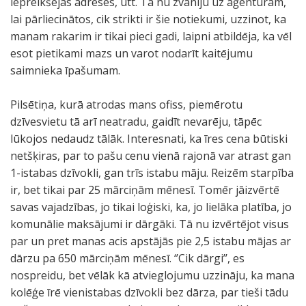
iepreikšējās adresēs, utt. Tā nu zvanīju uz aģentūrām,
lai pārliecinātos, cik strikti ir šie notiekumi, uzzinot, ka
manam rakarim ir tikai pieci gadi, laipni atbildēja, ka vēl
esot pietikami mazs un varot nodarīt kaitējumu
saimnieka īpašumam.
Pilsētiņa, kurā atrodas mans ofiss, piemērotu
dzīvesvietu tā arī neatradu, gaidīt nevarēju, tāpēc
lūkojos nedaudz tālāk. Interesnati, ka īres cena būtiski
netšķiras, par to pašu cenu vienā rajonā var atrast gan
1-istabas dzīvokli, gan trīs istabu māju. Reizēm starpība
ir, bet tikai par 25 mārciņām mēnesī. Tomēr jāizvērtē
savas vajadzības, jo tikai loģiski, ka, jo lielāka platība, jo
komunālie maksājumi ir dārgāki. Tā nu izvērtējot visus
par un pret manas acis apstājās pie 2,5 istabu mājas ar
dārzu pa 650 mārciņām mēnesī. ‘’Cik dārgi’’, es
nospreidu, bet vēlāk kā atvieglojumu uzzināju, ka mana
kolēģe īrē vienistabas dzīvokli bez dārza, par tieši tādu