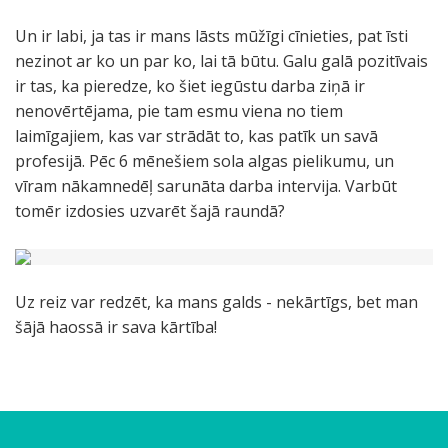
Un ir labi, ja tas ir mans lāsts mūžīgi cīnieties, pat īsti
nezinot ar ko un par ko, lai tā būtu. Galu galā pozitīvais
ir tas, ka pieredze, ko šiet iegūstu darba ziņā ir
nenovērtējama, pie tam esmu viena no tiem
laimīgajiem, kas var strādāt to, kas patīk un savā
profesijā. Pēc 6 mēnešiem sola algas pielikumu, un
vīram nākamnedēļ sarunāta darba intervija. Varbūt
tomēr izdosies uzvarēt šajā raundā?
Uz reiz var redzēt, ka mans galds - nekārtīgs, bet man
šājā haossā ir sava kārtība!
U
N
N
z
o
e
r
m
k