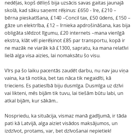
nedēļas, kopš dēliņš bija uzsācis savas gaitas jaunajā
skolā, kad sāku saņemt rēķinus: £650 - īre, £210 –
bērna pieskatīšana, £140 –Concil tax, £50 ūdens, £150 –
gāze un elektrība, £12 – īrnieka apdrošināšana, kas bija
obligāta slēdzot līgumu, £20 internets –mana vienīgā
ekstra, klāt vēl pierēķinot £85 par transportu, kopā ir
ne mazāk ne viarāk kā £1300, sapratu, ka mana relatīvi
lielā alga visa aizies, lai nomaksātu šo visu.
Vīrs pa šo laiku pacentās zaudēt darbu, nu nav jau viņa
vaina, ka tā notika, bet tas nāca tik negaidīti, kā
trieciens. Es patiesībā biju dusmīga. Dusmīga uz dzīvi
vai likteni, mēs bijām tik tuvu, lai tiešām būtu labi, un
atkal bijām, kur sākām...
Nospriedu, ka situācija, vismaz manā gadījumā, ir tāda
pati kā Latvijā, alga aiziet visādos maksājumos, un
izdzīvot, protams, var, bet dzīvošanai nepietiek!