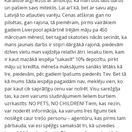
Karalistē atgriezos ar ambīciju, ka man būs labs darbs
un pašiem savs miteklis. Lai arī kā, bet ar savu algu
Latvijā to atļauties varēju. Cenas atšķiras gan no
pilsētas, gan rajona, tā piemēram, pirms vairākiem
gadiem Liverpool apkārtnē īrējām māju pa 450
mārciņam mēnesī, bet tagad skatoties nācās secināt, ka
mans jaunais darbs ir stipri dārgākā rajonā, piedevām
dzīves vietu man vajdzēja relatīvi ātri. Iesaku tiem, kam
ir kaut mazākā iespēja ‘’sakasīt’’ 10% depozītu, pirkt
māju uz kredīta, mēneša maksājums sanāks lētāks kā
īre, piedevām, pēc gadiem īpašums piederēs Tev. Bet tā
kā mums šāda iespēja pagaidām nav, meklēju vien, ko
par kaut cik saprātīgu cenu var noīrēt. Visu sarežģīja
tas, ka zem vairums sludinājumiem lieliem burtiem
uzrkastīts: NO PETS, NO CHILDREN! Tiem, kas nezin,
var noderēt informācija, ka vairums īres līgumi tiek
noslēgit caur trešo personu – aģentūru, kas pirms tam
pārbauda, vai esi spējīgs samaksāt īri, kā uzvedies