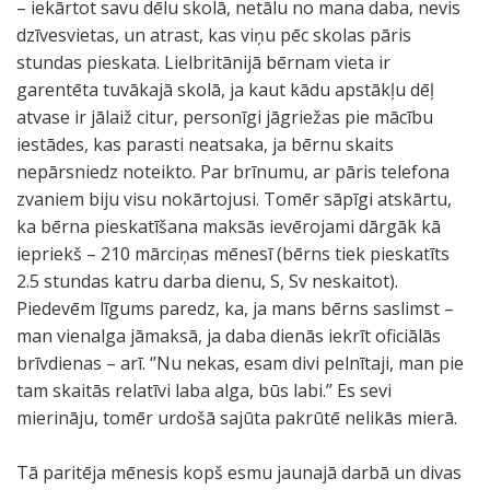
– iekārtot savu dēlu skolā, netālu no mana daba, nevis
dzīvesvietas, un atrast, kas viņu pēc skolas pāris
stundas pieskata. Lielbritānijā bērnam vieta ir
garentēta tuvākajā skolā, ja kaut kādu apstākļu dēļ
atvase ir jālaiž citur, personīgi jāgriežas pie mācību
iestādes, kas parasti neatsaka, ja bērnu skaits
nepārsniedz noteikto. Par brīnumu, ar pāris telefona
zvaniem biju visu nokārtojusi. Tomēr sāpīgi atskārtu,
ka bērna pieskatīšana maksās ievērojami dārgāk kā
iepriekš – 210 mārciņas mēnesī (bērns tiek pieskatīts
2.5 stundas katru darba dienu, S, Sv neskaitot).
Piedevēm līgums paredz, ka, ja mans bērns saslimst –
man vienalga jāmaksā, ja daba dienās iekrīt oficiālās
brīvdienas – arī. ‘’Nu nekas, esam divi pelnītaji, man pie
tam skaitās relatīvi laba alga, būs labi.’’ Es sevi
mierināju, tomēr urdošā sajūta pakrūtē nelikās mierā.
Tā paritēja mēnesis kopš esmu jaunajā darbā un divas