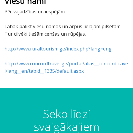
Viesu nami
Pēc vajadzības un iespējām
Labāk palikt viesu namos un ārpus lielajām pilsētām.
Tur cilvēki tiešām cenšas un rūpējas.
http://www.ruraltourism.ge/index.php?lang=eng
http://www.concordtravel.ge/portal/alias__concordtrave
l/lang__en/tabid__1335/default.aspx
Seko līdzi
svaigākajiem