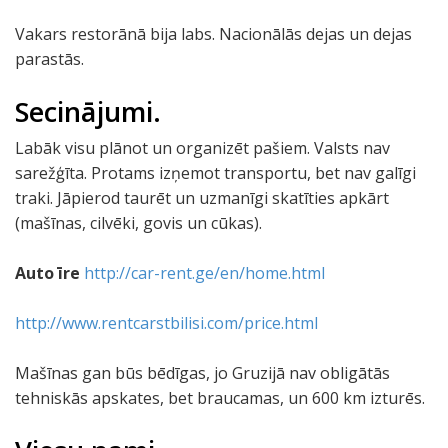
Vakars restorānā bija labs. Nacionālās dejas un dejas
parastās.
Secinājumi.
Labāk visu plānot un organizēt pašiem. Valsts nav
sarežģīta. Protams izņemot transportu, bet nav galīgi
traki. Jāpierod taurēt un uzmanīgi skatīties apkārt
(mašīnas, cilvēki, govis un cūkas).
Auto īre
http://car-rent.ge/en/home.html
http://www.rentcarstbilisi.com/price.html
Mašīnas gan būs bēdīgas, jo Gruzijā nav obligātās
tehniskās apskates, bet braucamas, un 600 km izturēs.