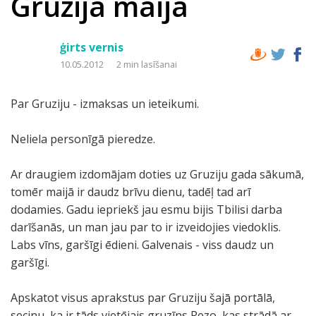
Gruzija maijā
ģirts vernis
10.05.2012
2 min lasīšanai
Par Gruziju - izmaksas un ieteikumi.
Neliela personīgā pieredze.
Ar draugiem izdomājam doties uz Gruziju gada sākumā,
tomēr maijā ir daudz brīvu dienu, tadēļ tad arī
dodamies. Gadu iepriekš jau esmu bijis Tbilisi darba
darīšanās, un man jau par to ir izveidojies viedoklis.
Labs vīns, garšīgi ēdieni. Galvenais - viss daudz un
garšīgi.
Apskatot visus aprakstus par Gruziju šajā portālā,
secinu, ka ir tāds vietējais gruzīns Rezo, kas strādā ar