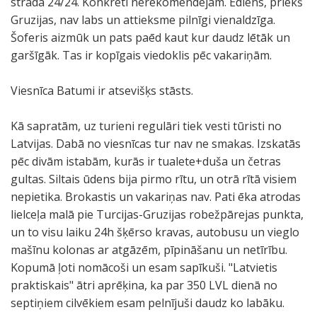
strādā 24/24. Konkrēti nerekomendējam. Ēdiens, priekš
Gruzijas, nav labs un attieksme pilnīgi vienaldzīga.
Šoferis aizmūk un pats paēd kaut kur daudz lētāk un
garšīgāk. Tas ir kopīgais viedoklis pēc vakariņām.
Viesnīca Batumi ir atsevišķs stāsts.
Kā sapratām, uz turieni regulāri tiek vesti tūristi no
Latvijas. Dabā no viesnīcas tur nav ne smakas. Izskatās
pēc divām istabām, kurās ir tualete+duša un četras
gultas. Siltais ūdens bija pirmo rītu, un otrā rītā visiem
nepietika. Brokastis un vakariņas nav. Pati ēka atrodas
lielceļa malā pie Turcijas-Gruzijas robežpārejas punkta,
un to visu laiku 24h šķērso kravas, autobusu un vieglo
mašīnu kolonas ar atgāzēm, pīpināšanu un netīrību.
Kopumā ļoti nomācoši un esam sapīkuši. "Latvietis
praktiskais" ātri aprēķina, ka par 350 LVL dienā no
septiņiem cilvēkiem esam pelnījuši daudz ko labāku.