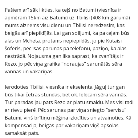
Pašiem arī sāk likties, ka ceļš no Batumi (viesnīca ir
apmēram 15km aiz Batumi) uz Tbilisi (408 km garumā)
mums aizņems visu dienu un Tbilisi neredzēsim, kas
beigās arī piepildījās. Lai gan solījumi, ka pa ceļam būs
alas un Mcheta, protams nepiepildās, jo pie Kutaisi
šoferis, pēc īsas pārunas pa telefonu, paziņo, ka alas
nestrādā. Nojausma gan lika saprast, ka zvanītājs ir
Rezo, jo pēc viņa grafika "noraujas" sarunātās sēra
vannas un vakariņas.
Ierodoties Tbilisi, viesnīca ir ekselenta. Jāguļ tur gan
būs tikai četras stundas, bet ok. Ielecam sēra vannās.
Tur parādās jau pats Rezo ar platu smaidu. Mēs visi tādi
ar rievu pierē. Pēc sarunas par viņa sniegto "servisu"
Batumi, viņš brītiņu mēģina izlocīties un atvainoties. Kā
kompensācija, beigās par vakariņām viņš apsolās
samaksāt pats.