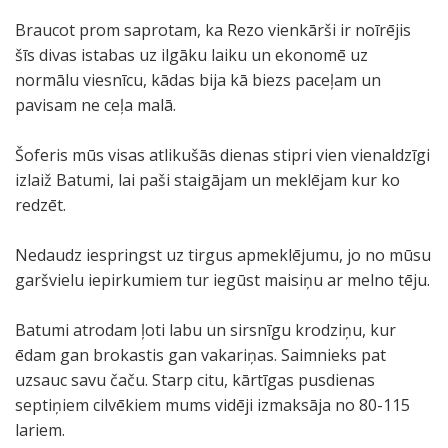
Braucot prom saprotam, ka Rezo vienkārši ir noīrējis
šīs divas istabas uz ilgāku laiku un ekonomē uz
normālu viesnīcu, kādas bija kā biezs paceļam un
pavisam ne ceļa malā.
Šoferis mūs visas atlikušās dienas stipri vien vienaldzīgi
izlaiž Batumi, lai paši staigājam un meklējam kur ko
redzēt.
Nedaudz iespringst uz tirgus apmeklējumu, jo no mūsu
garšvielu iepirkumiem tur iegūst maisiņu ar melno tēju.
Batumi atrodam ļoti labu un sirsnīgu krodziņu, kur
ēdam gan brokastis gan vakariņas. Saimnieks pat
uzsauc savu čaču. Starp citu, kārtīgas pusdienas
septiņiem cilvēkiem mums vidēji izmaksāja no 80-115
lariem.