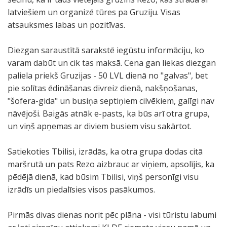
latviešiem un organizē tūres pa Gruziju. Visas
atsauksmes labas un pozitīvas.
Diezgan saraustītā sarakstē iegūstu informāciju, ko
varam dabūt un cik tas maksā. Cena gan liekas diezgan
paliela priekš Gruzijas - 50 LVL dienā no "galvas", bet
pie solītas ēdināšanas divreiz dienā, nakšņošanas,
"šofera-gida" un busiņa septiņiem cilvēkiem, galīgi nav
nāvējoši. Baigās atnāk e-pasts, ka būs arī otra grupa,
un viņš apņemas ar diviem busiem visu sakārtot.
Satiekoties Tbilisi, izrādās, ka otra grupa dodas citā
maršrutā un pats Rezo aizbrauc ar viņiem, apsolījis, ka
pēdējā dienā, kad būsim Tbilisi, viņš personīgi visu
izrādīs un piedalīsies visos pasākumos.
Pirmās divas dienas norit pēc plāna - visi tūristu labumi