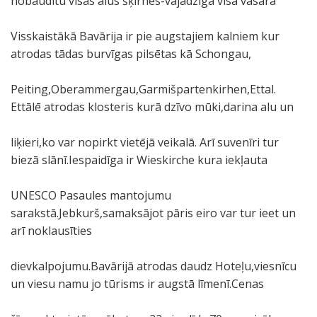
nobaudītu visas alus šķirnes-vajadzīga visa vasara
Visskaistākā Bavārija ir pie augstajiem kalniem kur
atrodas tādas burvīgas pilsētas kā Schongau,
Peiting,Oberammergau,Garmišpartenkirhen,Ettal.
Ettālē atrodas klosteris kurā dzīvo mūki,darina alu un
liķieri,ko var nopirkt vietējā veikalā. Arī suvenīri tur
biezā slānī.Iespaidīga ir Wieskirche kura iekļauta
UNESCO Pasaules mantojumu
sarakstā.Jebkurš,samaksājot pāris eiro var tur ieet un
arī noklausīties
dievkalpojumu.Bavārijā atrodas daudz Hoteļu,viesnīcu
un viesu namu jo tūrisms ir augstā līmenī.Cenas