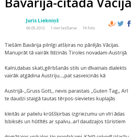
Bavārija-citāda Vācija
Juris Liekniņš
06.05.2012
1 min lasīšanai
74 foto
Tiešām Bavārija pilnīgi atšķiras no pārējās Vācijas.
Manuprāt tā vairāk līdzinās Tiroles novadam-Austrijā.
Kalni,dabas skati,gērbšanās stils un dīvainais dialekts
vairāk atgādina Austriju....,pat sasveicinās kā
Austrijā-,,Gruss Gott,, nevis parastais ,,Guten Tag,, Arī
te daudzi staigā tautas tērpos-sievietes kuplajās
kleitās ar palielu krūššķirbas izgriezumu un vīri ādas
īsbiksēs un hūtītēs ar spalvu...arī daudzajos tūristiem
domātajos veikalos tie nopērkami. Kādā ceļvedī izlasīju