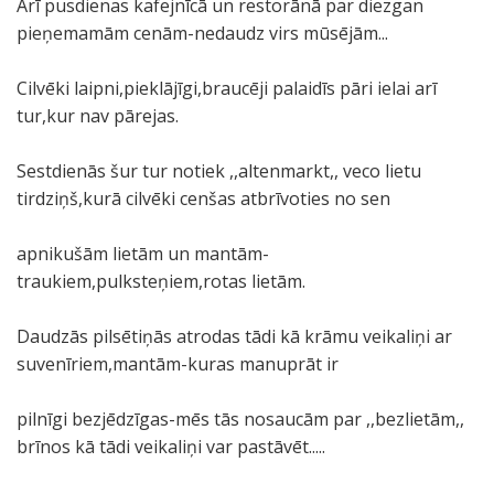
Arī pusdienas kafejnīcā un restorānā par diezgan
pieņemamām cenām-nedaudz virs mūsējām...
Cilvēki laipni,pieklājīgi,braucēji palaidīs pāri ielai arī
tur,kur nav pārejas.
Sestdienās šur tur notiek ,,altenmarkt,, veco lietu
tirdziņš,kurā cilvēki cenšas atbrīvoties no sen
apnikušām lietām un mantām-
traukiem,pulksteņiem,rotas lietām.
Daudzās pilsētiņās atrodas tādi kā krāmu veikaliņi ar
suvenīriem,mantām-kuras manuprāt ir
pilnīgi bezjēdzīgas-mēs tās nosaucām par ,,bezlietām,,
brīnos kā tādi veikaliņi var pastāvēt.....