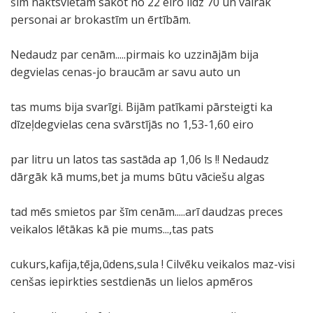
šīm naktsvietām sākot no 22 eiro līdz 70 un vairāk
personai ar brokastīm un ērtībām.
Nedaudz par cenām.....pirmais ko uzzinājām bija
degvielas cenas-jo braucām ar savu auto un
tas mums bija svarīgi. Bijām patīkami pārsteigti ka
dīzeļdegvielas cena svārstījās no 1,53-1,60 eiro
par litru un latos tas sastāda ap 1,06 ls !! Nedaudz
dārgāk kā mums,bet ja mums būtu vāciešu algas
tad mēs smietos par šīm cenām.....arī daudzas preces
veikalos lētākas kā pie mums...,tas pats
cukurs,kafija,tēja,ūdens,sula ! Cilvēku veikalos maz-visi
cenšas iepirkties sestdienās un lielos apmēros