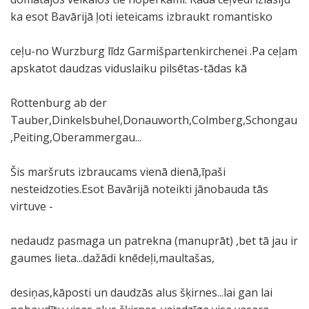
ka esot Bavārijā ļoti ieteicams izbraukt romantisko
ceļu-no Wurzburg līdz Garmišpartenkirchenei .Pa ceļam
apskatot daudzas viduslaiku pilsētas-tādas kā
Rottenburg ab der
Tauber,Dinkelsbuhel,Donauworth,Colmberg,Schongau
,Peiting,Oberammergau...
Šis maršruts izbraucams vienā dienā,īpaši
nesteidzoties.Esot Bavārijā noteikti jānobauda tās
virtuve -
nedaudz pasmaga un patrekna (manuprāt) ,bet tā jau ir
gaumes lieta...dažādi knēdeļi,maultašas,
desiņas,kāposti un daudzās alus šķirnes...lai gan lai