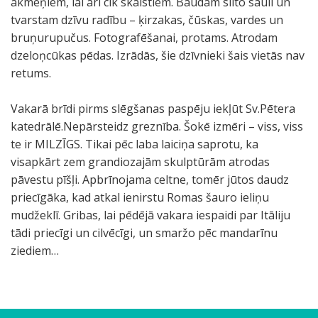
akmeņiem, lai arī cik skaistiem. Baudam silto sauli un
tvarstam dzīvu radību – ķirzakas, čūskas, vardes un
bruņurupučus. Fotografēšanai, protams. Atrodam
dzeloņcūkas pēdas. Izrādās, šie dzīvnieki šais vietās nav
retums.
Vakarā brīdi pirms slēgšanas paspēju iekļūt Sv.Pētera
katedrālē.Nepārsteidz greznība. Šokē izmēri – viss, viss
te ir MILZĪGS. Tikai pēc laba laiciņa saprotu, ka
visapkārt zem grandiozajām skulptūrām atrodas
pāvestu pīšļi. Apbrīnojama celtne, tomēr jūtos daudz
priecīgāka, kad atkal ienirstu Romas šauro ieliņu
mudžeklī. Gribas, lai pēdējā vakara iespaidi par Itāliju
tādi priecīgi un cilvēcīgi, un smaržo pēc mandarīnu
ziediem…