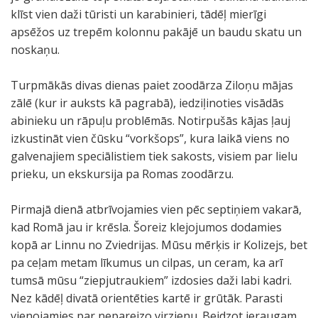
klīst vien daži tūristi un karabinieri, tādēļ mierīgi
apsēžos uz trepēm kolonnu pakājē un baudu skatu un
noskaņu.
Turpmākās divas dienas paiet zoodārza Ziloņu mājas
zālē (kur ir auksts kā pagrabā), iedziļinoties visādās
abinieku un rāpuļu problēmās. Notirpušās kājas ļauj
izkustināt vien čūsku “vorkšops”, kura laikā viens no
galvenajiem speciālistiem tiek sakosts, visiem par lielu
prieku, un ekskursija pa Romas zoodārzu.
Pirmajā dienā atbrīvojamies vien pēc septiņiem vakarā,
kad Romā jau ir krēsla. Šoreiz klejojumos dodamies
kopā ar Linnu no Zviedrijas. Mūsu mērķis ir Kolizejs, bet
pa ceļam metam līkumus un cilpas, un ceram, ka arī
tumsā mūsu “ziepjutraukiem” izdosies daži labi kadri.
Nez kādēļ divatā orientēties kartē ir grūtāk. Parasti
vienojamies par nepareizo virzienu. Beidzot ieraugam