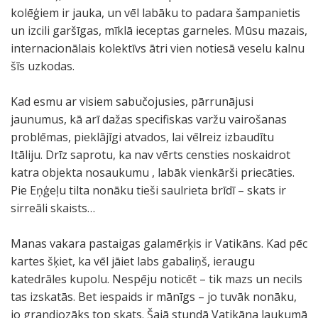
kolēģiem ir jauka, un vēl labāku to padara šampanietis
un izcili garšīgas, mīklā ieceptas garneles. Mūsu mazais,
internacionālais kolektīvs ātri vien notiesā veselu kalnu
šīs uzkodas.
Kad esmu ar visiem sabučojusies, pārrunājusi
jaunumus, kā arī dažas specifiskas varžu vairošanas
problēmas, pieklājīgi atvados, lai vēlreiz izbaudītu
Itāliju. Drīz saprotu, ka nav vērts censties noskaidrot
katra objekta nosaukumu , labāk vienkārši priecāties.
Pie Eņģeļu tilta nonāku tieši saulrieta brīdī – skats ir
sirreāli skaists…
Manas vakara pastaigas galamērķis ir Vatikāns. Kad pēc
kartes šķiet, ka vēl jāiet labs gabaliņš, ieraugu
katedrāles kupolu. Nespēju noticēt – tik mazs un necils
tas izskatās. Bet iespaids ir mānīgs – jo tuvāk nonāku,
jo grandiozāks top skats. Šajā stundā Vatikāna laukumā