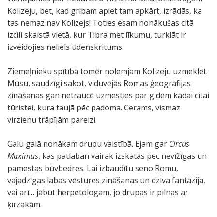
Kolizeju, bet, kad gribam apiet tam apkārt, izrādās, ka
tas nemaz nav Kolizejs! Toties esam nonākušas citā
izcili skaistā vietā, kur Tibra met līkumu, turklāt ir
izveidojies neliels ūdenskritums.
Ziemeļnieku spītībā tomēr nolemjam Kolizeju uzmeklēt.
Mūsu, saudzīgi sakot, viduvējās Romas ģeogrāfijas
zināšanas gan netraucē uzmesties par gidēm kādai citai
tūristei, kura taujā pēc padoma. Cerams, vismaz
virzienu trāpījām pareizi.
Galu galā nonākam drupu valstībā. Ejam gar
Circus
Maximus
, kas patlaban vairāk izskatās pēc nevīžīgas un
pamestas būvbedres. Lai izbaudītu seno Romu,
vajadzīgas labas vēstures zināšanas un dzīva fantāzija,
vai arī… jābūt herpetologam, jo drupas ir pilnas ar
ķirzakām.