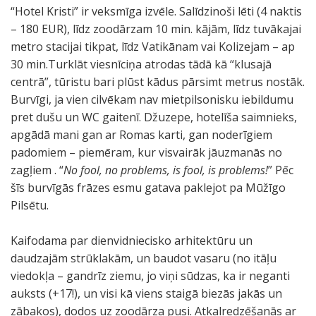
“Hotel Kristi” ir veksmīga izvēle. Salīdzinoši lēti (4 naktis
– 180 EUR), līdz zoodārzam 10 min. kājām, līdz tuvākajai
metro stacijai tikpat, līdz Vatikānam vai Kolizejam – ap
30 min.Turklāt viesnīciņa atrodas tādā kā “klusajā
centrā”, tūristu bari plūst kādus pārsimt metrus nostāk.
Burvīgi, ja vien cilvēkam nav mietpilsonisku iebildumu
pret dušu un WC gaitenī. Džuzepe, hotelīša saimnieks,
apgādā mani gan ar Romas karti, gan noderīgiem
padomiem – piemēram, kur visvairāk jāuzmanās no
zagļiem . “
No fool, no problems, is fool, is problems!
” Pēc
šīs burvīgās frāzes esmu gatava paklejot pa Mūžīgo
Pilsētu.
Kaifodama par dienvidniecisko arhitektūru un
daudzajām strūklakām, un baudot vasaru (no itāļu
viedokļa – gandrīz ziemu, jo viņi sūdzas, ka ir neganti
auksts (+17!), un visi kā viens staigā biezās jakās un
zābakos), dodos uz zoodārza pusi. Atkalredzēšanās ar