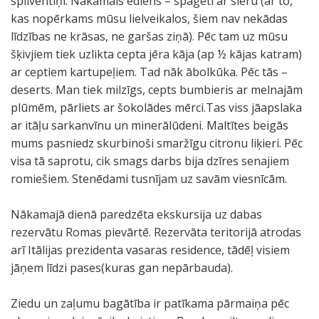
spilventiņi. Nākamais ēdiens – spageti ar sieru (ar to,
kas nopērkams mūsu lielveikalos, šiem nav nekādas
līdzības ne krāsas, ne garšas ziņā). Pēc tam uz mūsu
šķivjiem tiek uzlikta cepta jēra kāja (ap ½ kājas katram)
ar ceptiem kartupeļiem. Tad nāk ābolkūka. Pēc tās –
deserts. Man tiek milzīgs, cepts bumbieris ar melnajām
plūmēm, pārliets ar šokolādes mērci.Tas viss jāapslaka
ar itāļu sarkanvīnu un minerālūdeni. Maltītes beigās
mums pasniedz skurbinoši smaržīgu citronu liķieri. Pēc
visa tā saprotu, cik smags darbs bija dzīres senajiem
romiešiem. Stenēdami tusnījam uz savām viesnīcām.
Nākamajā dienā paredzēta ekskursija uz dabas
rezervātu Romas pievārtē. Rezervāta teritorijā atrodas
arī Itālijas prezidenta vasaras residence, tādēļ visiem
jāņem līdzi pases(kuras gan nepārbauda).
Ziedu un zaļumu bagātība ir patīkama pārmaiņa pēc