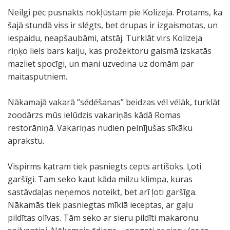
Neilgi pēc pusnakts nokļūstam pie Kolizeja. Protams, ka
šajā stundā viss ir slēgts, bet drupas ir izgaismotas, un
iespaidu, neapšaubāmi, atstāj. Turklāt virs Kolizeja
riņķo liels bars kaiju, kas prožektoru gaismā izskatās
mazliet spocīgi, un mani uzvedina uz domām par
maitasputniem.
Nākamajā vakarā “sēdēšanas” beidzas vēl vēlāk, turklāt
zoodārzs mūs ielūdzis vakariņās kādā Romas
restorāniņā. Vakariņas nudien pelnījušas sīkāku
aprakstu.
Vispirms katram tiek pasniegts cepts artišoks. Ļoti
garšīgi. Tam seko kaut kāda milzu klimpa, kuras
sastāvdaļas neņemos noteikt, bet arī ļoti garšīga.
Nākamās tiek pasniegtas mīklā ieceptas, ar gaļu
pildītas olīvas. Tām seko ar sieru pildīti makaronu