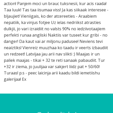
action! Panjem moci un brauc tuksnesii, kur acis raada!
Taa luuk! Tas taa iisumaa viss! Ja kas siikaak interesee -
bljaujiet! Vieniigais, ko der atcereeties - Araabiem
nepatiik, ka vinjus fotjee Uz ielas nedriikst atrasties
dulkjii, jo vari izraidiit no valsts 90% no iedziivotaajiem
perfekti runaa angliski Naktiis var tuseet kur gribi - no
danger! Da kaut vai ar miljonu padusee! Neviens tevi
neaiztiks! Vienreiz muuzhaa ko taadu ir veerts izbaudiit
un redzeet! Latvijaa jau arii nav slikti :) Maajas ir un
paliek maajas - tikai + 32 te reti sanaak pabaudiit. Tur
+32 ir ziema, jo juulijaa var sakjert liidz pat + 50/60!
Turaas! p.s - peec laicinja arii kaadu bildi iemetiishu
galerijaa! Ex