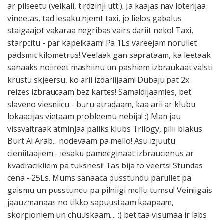
ar pilseetu (veikali, tirdzinji utt.). Ja kaajas nav loterijaa
vineetas, tad iesaku njemt taxi, jo lielos gabalus
staigaajot vakaraa negribas vairs dariit neko! Taxi,
starpcitu - par kapeikaam! Pa 1Ls vareejam norullet
padsmit kilometrus! Veelaak gan saprataam, ka leetaak
sanaaks noiireet mashiinu un pashiem izbraukaat valsti
krustu skjeersu, ko arii izdariijaam! Dubaju pat 2x
reizes izbraucaam bez kartes! Samaldijaamies, bet
slaveno viesniicu - buru atradaam, kaa arii ar klubu
lokaacijas vietaam probleemu nebija! :) Man jau
vissvaitraak atminjaa paliks klubs Trilogy, pilii blakus
Burt Al Arab... nodevaam pa mello! Asu izjuutu
cieniitaajiem - iesaku pameeginaat izbraucienus ar
kvadracikliem pa tuksnesi! Tas bija to veerts! Stundas
cena - 25Ls. Mums sanaaca pusstundu parullet pa
gaismu un pusstundu pa pilniigi mellu tumsu! Veiniigais
jaauzmanaas no tikko sapuustaam kaapaam,
skorpioniem un chuuskaam.... :) bet taa visumaa ir labs