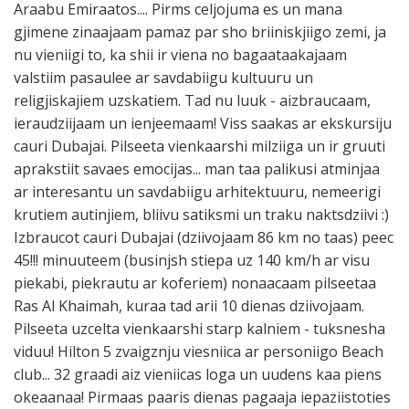
Araabu Emiraatos.... Pirms celjojuma es un mana
gjimene zinaajaam pamaz par sho briiniskjiigo zemi, ja
nu vieniigi to, ka shii ir viena no bagaataakajaam
valstiim pasaulee ar savdabiigu kultuuru un
religjiskajiem uzskatiem. Tad nu luuk - aizbraucaam,
ieraudziijaam un ienjeemaam! Viss saakas ar ekskursiju
cauri Dubajai. Pilseeta vienkaarshi milziiga un ir gruuti
aprakstiit savaes emocijas... man taa palikusi atminjaa
ar interesantu un savdabiigu arhitektuuru, nemeerigi
krutiem autinjiem, bliivu satiksmi un traku naktsdziivi :)
Izbraucot cauri Dubajai (dziivojaam 86 km no taas) peec
45!!! minuuteem (businjsh stiepa uz 140 km/h ar visu
piekabi, piekrautu ar koferiem) nonaacaam pilseetaa
Ras Al Khaimah, kuraa tad arii 10 dienas dziivojaam.
Pilseeta uzcelta vienkaarshi starp kalniem - tuksnesha
viduu! Hilton 5 zvaigznju viesniica ar personiigo Beach
club... 32 graadi aiz vieniicas loga un uudens kaa piens
okeaanaa! Pirmaas paaris dienas pagaaja iepaziistoties