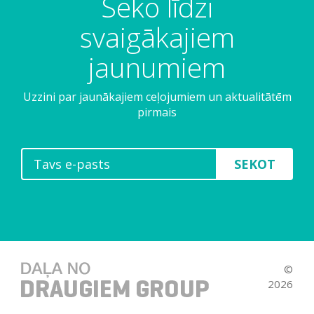
Seko līdzi
svaigākajiem
jaunumiem
Uzzini par jaunākajiem ceļojumiem un aktualitātēm
pirmais
SEKOT
©
2026