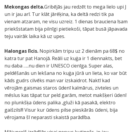
Mekongas delta.
Gribējās jau redzēt to mega lielo upi J
un ir jau arī. Tur klāt jārēķina, ka deltā redzi tik pa
vienam atzaram, ne visu uzreiz. 1 dienas brauciena īsam
priekšstatam bija pilnīgi pietiekoši, tāpat busā jāpavada
teju vairāk laika kā uz upes.
Halongas līcis.
Nopirkām tripu uz 2 dienām pa 68$ no
katra tur pat Hanojā. Reāli uz kuģa ir 1 diennakts, bet
nu daba …..nu dien ir UNESCO cienīga. Super alas,
peldēšanās un lekšana no kuģa jūrā un lieta, ko var būt
kāds gudrs cilvēks man var izskaidrot. Naktī kad
vērojām gaismas staros ūdenī kalmārus, zivteles un
mēslus kas tāpat tur peld garām, metot makšķeri ūdenī
no plunkšķa ūdens palika ,gluži kā pasakā, elektro
gaišzils!!! Visur kur ūdens pilse pieskārās ūdeni, bija
vērojama šī neparasti skaistā parādība.