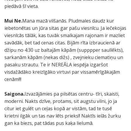
piedāvā šī vieta.
Mui Ne.
Mana mazā vilšanās. Pludmales daudz kur
iebetonētas un jūra sitas gar pašu viesnīcu. Ja iečekojas
viesnīcās tālāk, kas tuvāk smalkajam rajonam ir mazliet
savādāk, bet tad cenas citas. Bijām rīta izbraucienā ar
džipu no 4:30 uz baltajām kāpām (supppper saullēkts),
sarkanām kāpām (nekas dižs) , zvejnieku ciematiņu un
pasaku strautu. Te ir NEREĀLA iespēja izgaršot
visdažādāko kreizīgāko virtuvi par vissamērīgākajām
cenām!!!
Saigona.
Izvazājāmies pa pilsētas centru- tīri, skaisti,
moderni. Nakts dzīve, protams, sit augstu vilni, jo ja
citur iet gulēt un ceļas kopā ar vistām, tad te tusē
krietni ilgāk un tas nav lēts prieks!! Naktīs ielās žurku
gan ka biezs, pat tādas pus kaķa lielumā.