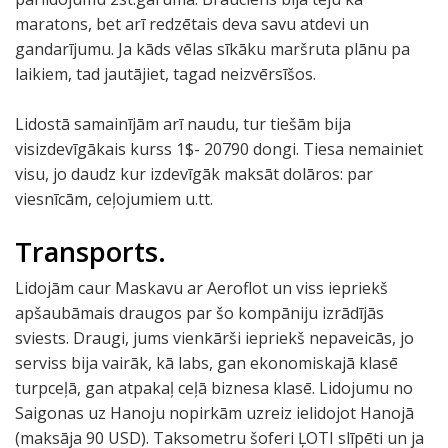
maratons, bet arī redzētais deva savu atdevi un
gandarījumu. Ja kāds vēlas sīkāku maršruta plānu pa
laikiem, tad jautājiet, tagad neizvērsīšos.
Lidostā samainījām arī naudu, tur tiešām bija
visizdevīgākais kurss 1$- 20790 dongi. Tiesa nemainiet
visu, jo daudz kur izdevīgāk maksāt dolāros: par
viesnīcām, ceļojumiem u.tt.
Transports.
Lidojām caur Maskavu ar Aeroflot un viss iepriekš
apšaubāmais draugos par šo kompāniju izrādījās
sviests. Draugi, jums vienkārši iepriekš nepaveicās, jo
serviss bija vairāk, kā labs, gan ekonomiskajā klasē
turpceļā, gan atpakaļ ceļā biznesa klasē. Lidojumu no
Saigonas uz Hanoju nopirkām uzreiz ielidojot Hanojā
(maksāja 90 USD). Taksometru šoferi ĻOTI slīpēti un ja