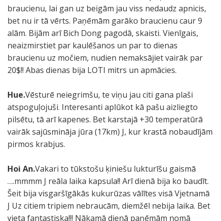
braucienu, lai gan uz beigām jau viss nedaudz apnicis,
bet nu ir tā vērts. Paņēmām garāko braucienu caur 9
alām. Bijām arī Bich Dong pagodā, skaisti. Vienīgais,
neaizmirstiet par kaulēšanos un par to dienas
braucienu uz močiem, nudien nemaksājiet vairāk par
20$!! Abas dienas bija LOTI mitrs un apmācies.
Hue.
Vēsturē neiegrimšu, te viņu jau citi gana plaši
atspoguļojuši. Interesanti aplūkot kā pašu aizliegto
pilsētu, tā arī kapenes. Bet karstajā +30 temperatūrā
vairāk sajūsmināja jūra (17km) J, kur krastā nobaudījām
pirmos krabjus.
Hoi An.
Vakari to tūkstošu ķiniešu lukturīšu gaismā
….mmmm J reāla laika kapsula!! Arī dienā bija ko baudīt.
Šeit bija visgaršīgākās kukurūzas vālītes visā Vjetnamā
J Uz citiem tripiem nebraucām, diemžēl nebija laika. Bet
vieta fantastiska!!! Nākamā dienā paņēmām nomā