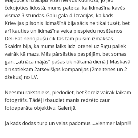
Mājupceļš izrādījās visai nervus kutinošs, jo jau
čekojoties lidostā, mums pateica, ka lidmašīna kavēs
vismaz 3 stundas. Galu galā 4. Izrādījās, ka kāds
Krievijas pilsonis lidmašīnā bija sācis ne tikai tusēt, bet
arī kauties un lidmašīna veica piespiedu nosēšanos
Deli.Pat nenojaušu cik tas tam puisim izmaksās……
Skaidrs bija, ka mums laiks līdz ļotenei uz Rīgu paliek
vairāk kā mazs. Mēs pārsēsties paspējām, bet somas
gan, „atnāca mājās” pašas tik nākamā dienā J Maskavā
arī satiekam 2atsevišķas kompānijas (2meitenes un 2
džekus) no LV.
Neesmu rakstnieks, piedodiet, bet šoreiz vairāk laikam
fotogrāfs. Tādēļ izbaudiet manis redzēto caur
fotoaparāta objektīvu. Galerijā.
Ja kāds dodas turp un vēlas padomus…..vienmēr laipni!!!