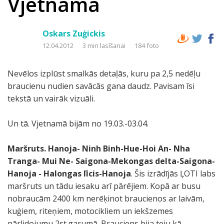
Vjetnama
Oskars Zuģickis
12.04.2012
3 min lasīšanai
184 foto
Nevēlos izplūst smalkās detaļās, kuru pa 2,5 nedēļu
braucienu nudien savācās gana daudz. Pavisam īsi
tekstā un vairāk vizuāli.
Un tā. Vjetnamā bijām no 19.03.-03.04.
Maršruts.
Hanoja- Ninh Binh-Hue-Hoi An- Nha
Tranga- Mui Ne- Saigona-Mekongas delta-Saigona-
Hanoja - Halongas līcis-Hanoja
. Šis izrādījās ĻOTI labs
maršruts un tādu iesaku arī pārējiem. Kopā ar busu
nobraucām 2400 km nerēķinot braucienos ar laivām,
kuģiem, riteņiem, motocikliem un iekšzemes
pārlidojumu 2st.garumā. Brauciens bija teju kā