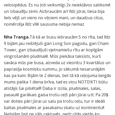
velosipēdus. Es nu ļoti veiksmīgi 2x neiekļāvos satiksmē
un izbaudīju zemi. Aizbraucām arī līdz jūrai, tiesa bija
liels vējš un viens no viļņiem mani, un daudzus citus,
nomērcēja līdz vīlē sausuma nebija nemaz.
Nha Tranga.
Tā kā ar busu iebraucām 5 no rīta, tad līdz
9 bijām jau redzējuši gan Long Son pagodu, gan Cham
Tower, gan izbaudījuši vjetnamiešu rītu ar kopīgām
vingrošanām pludmalē. Mūs piekāsa taksists, kurš
savāca mūs pie busa, aizveda uz viesnīcu 3 kvartālus un
paprasīja kosmisku summu, jo sākumā nesarunājām
kas pa kam. Bijām te 2 dienas, bet tā kā ceļojuma beigās
mums palika 1 diena brīva, tad es viņu NOTEIKTI būtu
atstājis šai pilsētai!!! Daba ir izcila, pludmales, salas,
pasaulē garākais gaisa trošu ceļš pāri jūrai u.tt. Pa 20$
var doties pāri jūrai uz salu pa trošu ceļu, tur ir ideāli
baltas pludmales ar pasakainu skatu uz kontinentu!!
Nebijām šeit ne sāls raktuvēs, nedz citās vietās ko