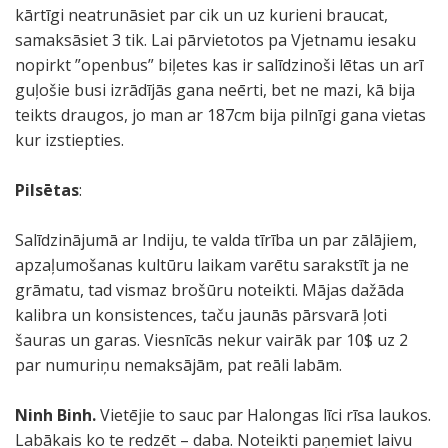
kārtīgi neatrunāsiet par cik un uz kurieni braucat,
samaksāsiet 3 tik. Lai pārvietotos pa Vjetnamu iesaku
nopirkt ”openbus” biļetes kas ir salīdzinoši lētas un arī
guļošie busi izrādījās gana neērti, bet ne mazi, kā bija
teikts draugos, jo man ar 187cm bija pilnīgi gana vietas
kur izstiepties.
Pilsētas
:
Salīdzinājumā ar Indiju, te valda tīrība un par zālājiem,
apzaļumošanas kultūru laikam varētu sarakstīt ja ne
grāmatu, tad vismaz brošūru noteikti. Mājas dažāda
kalibra un konsistences, taču jaunās pārsvarā ļoti
šauras un garas. Viesnīcās nekur vairāk par 10$ uz 2
par numuriņu nemaksājām, pat reāli labām.
Ninh Binh.
Vietējie to sauc par Halongas līci rīsa laukos.
Labākais ko te redzēt – daba. Noteikti paņemiet laivu