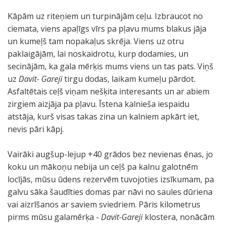
Kāpām uz riteņiem un turpinājām ceļu. Izbraucot no
ciemata, viens apaļīgs vīrs pa pļavu mums blakus jāja
un kumeļš tam nopakaļus skrēja. Viens uz otru
paklaigājām, lai noskaidrotu, kurp dodamies, un
secinājām, ka gala mērķis mums viens un tas pats. Viņš
uz
Davit- Gareji
tirgu dodas, laikam kumeļu pārdot.
Asfaltētais ceļš viņam nešķita interesants un ar abiem
zirgiem aizjāja pa pļavu. Īstena kalnieša iespaidu
atstāja, kurš visas takas zina un kalniem apkārt iet,
nevis pāri kāpj.
Vairāki augšup-lejup +40 grādos bez nevienas ēnas, jo
koku un mākoņu nebija un ceļš pa kalnu galotnēm
locījās, mūsu ūdens rezervēm tuvojoties izsīkumam, pa
galvu sāka šaudīties domas par nāvi no saules dūriena
vai aizrīšanos ar saviem sviedriem. Pāris kilometrus
pirms mūsu galamērķa -
Davit-Gareji
klostera, nonācām