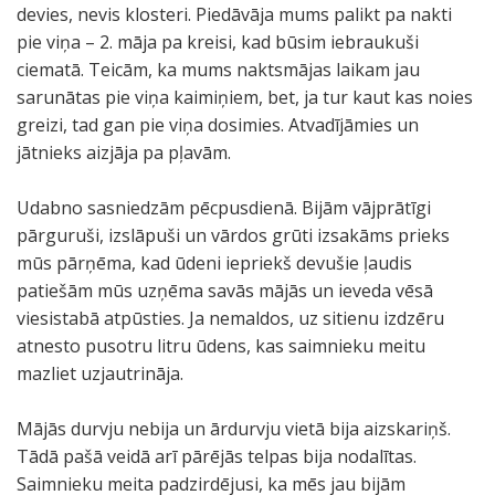
devies, nevis klosteri. Piedāvāja mums palikt pa nakti
pie viņa – 2. māja pa kreisi, kad būsim iebraukuši
ciematā. Teicām, ka mums naktsmājas laikam jau
sarunātas pie viņa kaimiņiem, bet, ja tur kaut kas noies
greizi, tad gan pie viņa dosimies. Atvadījāmies un
jātnieks aizjāja pa pļavām.
Udabno sasniedzām pēcpusdienā. Bijām vājprātīgi
pārguruši, izslāpuši un vārdos grūti izsakāms prieks
mūs pārņēma, kad ūdeni iepriekš devušie ļaudis
patiešām mūs uzņēma savās mājās un ieveda vēsā
viesistabā atpūsties. Ja nemaldos, uz sitienu izdzēru
atnesto pusotru litru ūdens, kas saimnieku meitu
mazliet uzjautrināja.
Mājās durvju nebija un ārdurvju vietā bija aizskariņš.
Tādā pašā veidā arī pārējās telpas bija nodalītas.
Saimnieku meita padzirdējusi, ka mēs jau bijām