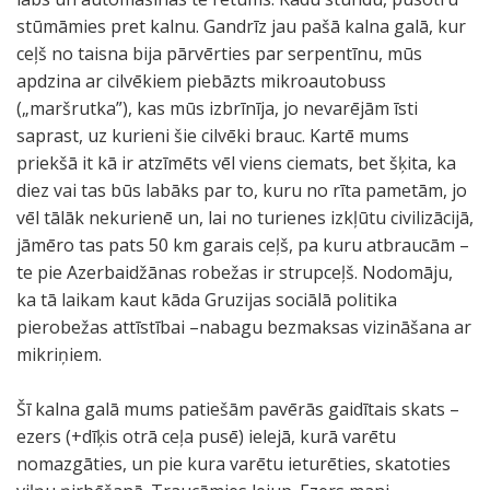
stūmāmies pret kalnu. Gandrīz jau pašā kalna galā, kur
ceļš no taisna bija pārvērties par serpentīnu, mūs
apdzina ar cilvēkiem piebāzts mikroautobuss
(„maršrutka”), kas mūs izbrīnīja, jo nevarējām īsti
saprast, uz kurieni šie cilvēki brauc. Kartē mums
priekšā it kā ir atzīmēts vēl viens ciemats, bet šķita, ka
diez vai tas būs labāks par to, kuru no rīta pametām, jo
vēl tālāk nekurienē un, lai no turienes izkļūtu civilizācijā,
jāmēro tas pats 50 km garais ceļš, pa kuru atbraucām –
te pie Azerbaidžānas robežas ir strupceļš. Nodomāju,
ka tā laikam kaut kāda Gruzijas sociālā politika
pierobežas attīstībai –nabagu bezmaksas vizināšana ar
mikriņiem.
Šī kalna galā mums patiešām pavērās gaidītais skats –
ezers (+dīķis otrā ceļa pusē) ielejā, kurā varētu
nomazgāties, un pie kura varētu ieturēties, skatoties