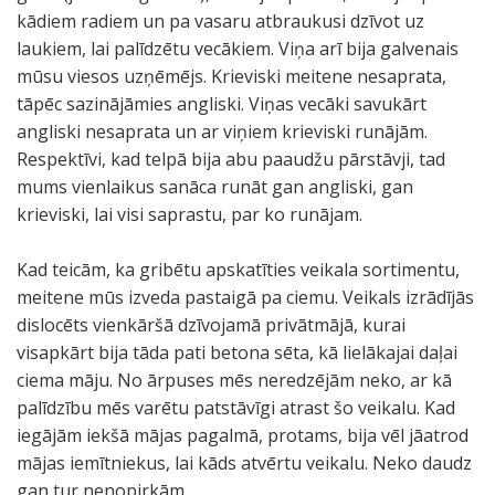
kādiem radiem un pa vasaru atbraukusi dzīvot uz
laukiem, lai palīdzētu vecākiem. Viņa arī bija galvenais
mūsu viesos uzņēmējs. Krieviski meitene nesaprata,
tāpēc sazinājāmies angliski. Viņas vecāki savukārt
angliski nesaprata un ar viņiem krieviski runājām.
Respektīvi, kad telpā bija abu paaudžu pārstāvji, tad
mums vienlaikus sanāca runāt gan angliski, gan
krieviski, lai visi saprastu, par ko runājam.
Kad teicām, ka gribētu apskatīties veikala sortimentu,
meitene mūs izveda pastaigā pa ciemu. Veikals izrādījās
dislocēts vienkāršā dzīvojamā privātmājā, kurai
visapkārt bija tāda pati betona sēta, kā lielākajai daļai
ciema māju. No ārpuses mēs neredzējām neko, ar kā
palīdzību mēs varētu patstāvīgi atrast šo veikalu. Kad
iegājām iekšā mājas pagalmā, protams, bija vēl jāatrod
mājas iemītniekus, lai kāds atvērtu veikalu. Neko daudz
gan tur nenopirkām.