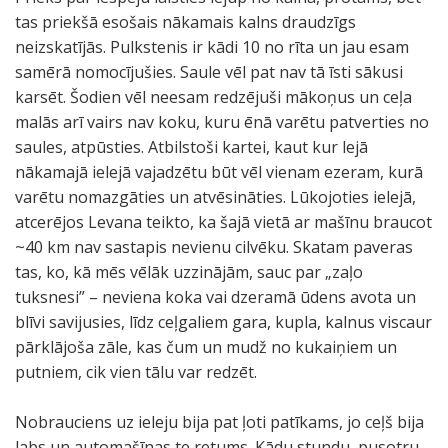
tas priekšā esošais nākamais kalns draudzīgs
neizskatījās. Pulkstenis ir kādi 10 no rīta un jau esam
samērā nomocījušies. Saule vēl pat nav tā īsti sākusi
karsēt. Šodien vēl neesam redzējuši mākoņus un ceļa
malās arī vairs nav koku, kuru ēnā varētu patverties no
saules, atpūsties. Atbilstoši kartei, kaut kur lejā
nākamajā ielejā vajadzētu būt vēl vienam ezeram, kurā
varētu nomazgāties un atvēsināties. Lūkojoties ielejā,
atcerējos Levana teikto, ka šajā vietā ar mašīnu braucot
~40 km nav sastapis nevienu cilvēku. Skatam paveras
tas, ko, kā mēs vēlāk uzzinājām, sauc par „zaļo
tuksnesi” – neviena koka vai dzeramā ūdens avota un
blīvi savijusies, līdz ceļgaliem gara, kupla, kalnus viscaur
pārklājoša zāle, kas čum un mudž no kukaiņiem un
putniem, cik vien tālu var redzēt.
Nobrauciens uz ieleju bija pat ļoti patīkams, jo ceļš bija
labs un automašīnas te retums. Kādu stundu, pusotru