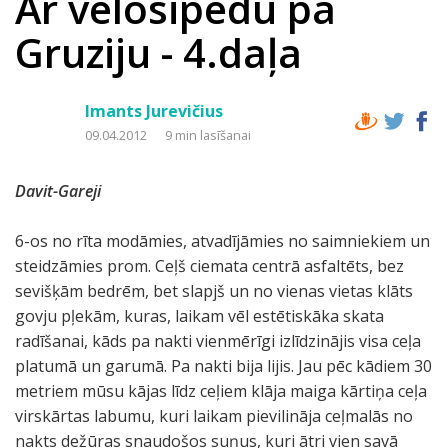
Ar velosipēdu pa
Gruziju - 4.daļa
Imants Jurevičius
09.04.2012
9 min lasīšanai
Davit-Gareji
6-os no rīta modāmies, atvadījāmies no saimniekiem un
steidzāmies prom. Ceļš ciemata centrā asfaltēts, bez
sevišķām bedrēm, bet slapjš un no vienas vietas klāts
govju pļekām, kuras, laikam vēl estētiskāka skata
radīšanai, kāds pa nakti vienmērīgi izlīdzinājis visa ceļa
platumā un garumā. Pa nakti bija lijis. Jau pēc kādiem 30
metriem mūsu kājas līdz ceļiem klāja maiga kārtiņa ceļa
virskārtas labumu, kuri laikam pievilināja ceļmalās no
nakts dežūras snaudošos suņus, kuri ātri vien savā