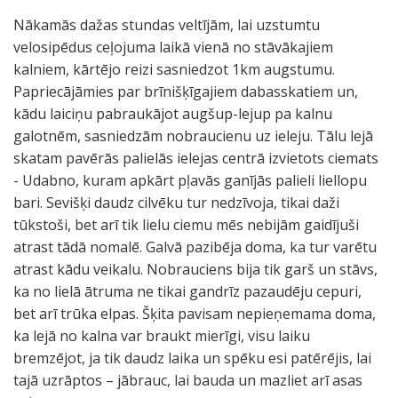
Nākamās dažas stundas veltījām, lai uzstumtu
velosipēdus ceļojuma laikā vienā no stāvākajiem
kalniem, kārtējo reizi sasniedzot 1km augstumu.
Papriecājāmies par brīnišķīgajiem dabasskatiem un,
kādu laiciņu pabraukājot augšup-lejup pa kalnu
galotnēm, sasniedzām nobraucienu uz ieleju. Tālu lejā
skatam pavērās palielās ielejas centrā izvietots ciemats
- Udabno, kuram apkārt pļavās ganījās palieli liellopu
bari. Sevišķi daudz cilvēku tur nedzīvoja, tikai daži
tūkstoši, bet arī tik lielu ciemu mēs nebijām gaidījuši
atrast tādā nomalē. Galvā pazibēja doma, ka tur varētu
atrast kādu veikalu. Nobrauciens bija tik garš un stāvs,
ka no lielā ātruma ne tikai gandrīz pazaudēju cepuri,
bet arī trūka elpas. Šķita pavisam nepieņemama doma,
ka lejā no kalna var braukt mierīgi, visu laiku
bremzējot, ja tik daudz laika un spēku esi patērējis, lai
tajā uzrāptos – jābrauc, lai bauda un mazliet arī asas