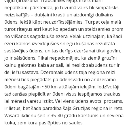
viļņu ņirbēšanā. Traucāmies lejup. Ezers mani
nepatīkami pārsteidza, jo tuvumā vairs tik simpātisks
neizskatījās – dubļaini krasti un aizdomīgi duļķains
ūdens. Iekšā kāpt neuzdrīkstējāmies. Turpat ceļa malā
turot riteņus ātri kaut ko apēdām un steidzāmies prom
no vilšanos sagādājušā ezera. Vēlāk uzzinājām, ka šādi
ezeri kalnos izveidojušies sniegu kušanas rezultātā –
sastāvējies ūdens, un tas derīgs dzeršanai tikai govīm,
jo ir sālsūdens. Tikai nepadomājiet, ka ziemā gruzīni
kalnu galotnes kaisa ar sāli, lai neslīd; sālsūdens tur ir
dēļ iežu sastāva. Dzeramais ūdens tajā reģionā reizi
mēnesī tiek piegādāts pa ūdensvadu no ar dzeramo
ūdeni bagātajām ~50 km attālajām ielejām. Iedzīvotāji
tad cenšas piepildīt ar ūdeni visus iespējamos traukus,
lai mēnesi varētu iztikt. Vēl viens ūdens avots, protams,
ir lietus, bet šāda parādība šajā Gruzijas reģionā ir reta.
Vasarā ikdienu šeit ir 35-40 grādu karstums un neviena
koka, zem kura paslēpties no saules.