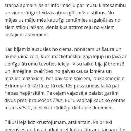
starpā apmainījās ar informāciju par mūsu klātesamību
un vienprātīgi steidzās atmazgāt mūsu stilbus. No
mājas uz māju mēs kautrīgi centāmies atgaiņāties no
šiem stilbu laižām, vienlaikus attīrot ceļu no visiem
liekajiem akmeņiem.
Kad bijām izlauzušies no ciema, nonācām uz šaura un
akmeņaina ceļa, kurš mazliet ieslīpi gāja lejup un ļāva ar
cienīgu ātrumu tuvoties ielejai. Visu laiku bija jābremzē
un jāmēģina izvairīties no galvaskausa izmēra un
mazliet mazākiem, bet pavisam spiciem, laukakmeņiem.
Brīnumainā kārtā uz tā ceļa tās pusstundas laikā pat
riepas nepārsitām. Pa ceļam vajadzēja palaist garām
divus pretī braucošos
Zilus
, kuru vadītāji kaut ko centās
mums vēstīt, pieliekot rādītājpirkstu pie deniņiem.
Tikuši lejā līdz krustojumam, atskārtām, ka prieki
beigušies un tagad atkal pret kalnu jābrauc, lai paceltos