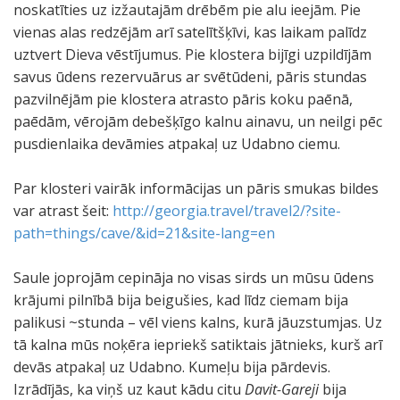
noskatīties uz izžautajām drēbēm pie alu ieejām. Pie
vienas alas redzējām arī satelītšķīvi, kas laikam palīdz
uztvert Dieva vēstījumus. Pie klostera bijīgi uzpildījām
savus ūdens rezervuārus ar svētūdeni, pāris stundas
pazvilnējām pie klostera atrasto pāris koku paēnā,
paēdām, vērojām debešķīgo kalnu ainavu, un neilgi pēc
pusdienlaika devāmies atpakaļ uz Udabno ciemu.
Par klosteri vairāk informācijas un pāris smukas bildes
var atrast šeit:
http://georgia.travel/travel2/?site-
path=things/cave/&id=21&site-lang=en
Saule joprojām cepināja no visas sirds un mūsu ūdens
krājumi pilnībā bija beigušies, kad līdz ciemam bija
palikusi ~stunda – vēl viens kalns, kurā jāuzstumjas. Uz
tā kalna mūs noķēra iepriekš satiktais jātnieks, kurš arī
devās atpakaļ uz Udabno. Kumeļu bija pārdevis.
Izrādījās, ka viņš uz kaut kādu citu
Davit-Gareji
bija