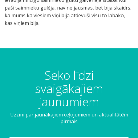
ierādīja milzīgu saimnieku gultu galvenajā istabā. Kur
paši saimnieku gulēja, nav ne jausmas, bet bija skaidrs,
ka mums kā viesiem viņi bija atdevuši visu to labāko,
kas viņiem bija.
Seko līdzi
svaigākajiem
jaunumiem
Uzzini par jaunākajiem ceļojumiem un aktualitātēm
pirmais