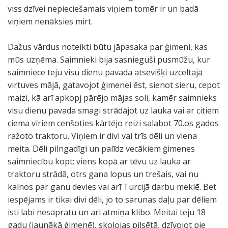
viss dzīvei nepieciešamais viņiem tomēr ir un badā
viņiem nenāksies mirt.
Dažus vārdus noteikti būtu jāpasaka par ģimeni, kas
mūs uzņēma. Saimnieki bija sasnieguši pusmūžu, kur
saimniece teju visu dienu pavada atsevišķi uzceltajā
virtuves mājā, gatavojot ģimenei ēst, sienot sieru, cepot
maizi, kā arī apkopj pārējo mājas soli, kamēr saimnieks
visu dienu pavada smagi strādājot uz lauka vai ar citiem
ciema vīriem cenšoties kārtējo reizi salabot 70.os gados
ražoto traktoru. Viņiem ir divi vai trīs dēli un viena
meita. Dēli pilngadīgi un palīdz vecākiem ģimenes
saimniecību kopt: viens kopā ar tēvu uz lauka ar
traktoru strādā, otrs gana lopus un trešais, vai nu
kalnos par ganu devies vai arī Turcijā darbu meklē. Bet
iespējams ir tikai divi dēli, jo to sarunas daļu par dēliem
īsti labi nesapratu un arī atmiņa klibo. Meitai teju 18
gadu (jaunākā ģimenē), skolojas pilsētā, dzīvojot pie