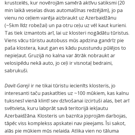
krustcelēs, kur novērojām samērā aktīvu satiksmi (20
min laikā veselas divas automašīnas redzējām), jo pa
vienu no ceļiem varēja aizbraukt uz Azerbaidžānu
(~5km līdz robežai) un pa otru ceļu uz vēl kaut kurieni.
Tas tiek izmantots arī, lai uz klosteri nogādātu tūristus.
Viens vācu tūristu autobuss mūs apdzina gandrīz pie
paša klostera, kaut gan es kādu pusstundu pūlējos to
nepieļaut. Gruzijā no kalna var ātrāk nobraukt ar
velosipēdu nekā auto, jo ceļi ir visnotaļ bedraini,
sabrukuši.
Davit-Gareji
ir ne tikai tūristu iecienīts klosteris, jo
interesanti taču paskatīties uz ~100 mūkiem, kas kalnu
tuksnesī vienā klintī sev dzīvošanai izcirtuši alas, bet arī
svētvieta, kuru labprāt savā teritorijā iekļautu
Azerbaidžāna. Klosteris un baznīca joprojām darbojas,
tāpēc viss komplekss apskatei nav pieejams. Īsi sakot,
alās pie mūkiem mūs nelaida. Atlika vien no tāluma