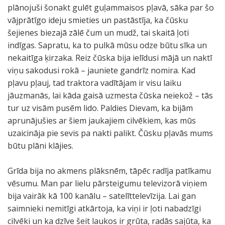
plānojuši šonakt gulēt guļammaisos pļavā, sāka par šo
vājprātīgo ideju smieties un pastāstīja, ka čūsku
šejienes biezajā zālē čum un mudž, tai skaitā ļoti
indīgas. Sapratu, ka to pulkā mūsu odze būtu sīka un
nekaitīga ķirzaka. Reiz čūska bija ielīdusi mājā un naktī
viņu sakodusi rokā – jauniete gandrīz nomira. Kad
pļavu pļauj, tad traktora vadītājam ir visu laiku
jāuzmanās, lai kāda gaisā uzmesta čūska neiekož – tās
tur uz visām pusēm lido. Paldies Dievam, ka bijām
aprunājušies ar šiem jaukajiem cilvēkiem, kas mūs
uzaicināja pie sevis pa nakti palikt. Čūsku pļavās mums
būtu plāni klājies.
Grīda bija no akmens plāksnēm, tāpēc radīja patīkamu
vēsumu. Man par lielu pārsteigumu televizorā viņiem
bija vairāk kā 100 kanālu – satelīttelevīzija. Lai gan
saimnieki nemitīgi atkārtoja, ka viņi ir ļoti nabadzīgi
cilvēki un ka dzīve šeit laukos ir grūta, radās sajūta, ka