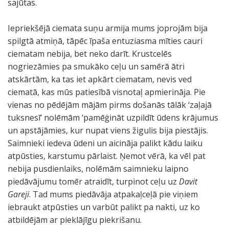
sajūtas.
Iepriekšējā ciemata suņu armija mums joprojām bija
spilgtā atmiņā, tāpēc īpaša entuziasma mīties cauri
ciematam nebija, bet neko darīt. Krustcelēs
nogriezāmies pa smukāko ceļu un samērā ātri
atskārtām, ka tas iet apkārt ciematam, nevis ved
ciematā, kas mūs patiesībā visnotaļ apmierināja. Pie
vienas no pēdējām mājām pirms došanās tālāk ‘zaļajā
tuksnesī’ nolēmām ‘pamēģināt uzpildīt ūdens krājumus
un apstājāmies, kur nupat viens žigulis bija piestājis.
Saimnieki iedeva ūdeni un aicināja palikt kādu laiku
atpūsties, karstumu pārlaist. Ņemot vērā, ka vēl pat
nebija pusdienlaiks, nolēmām saimnieku laipno
piedāvājumu tomēr atraidīt, turpinot ceļu uz
Davit
Gareji
. Tad mums piedāvāja atpakaļceļā pie viņiem
iebraukt atpūsties un varbūt palikt pa nakti, uz ko
atbildējām ar pieklājīgu piekrišanu.