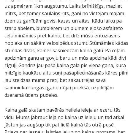
uz apmēram 1km augstumu. Laiks brīnišķīgs, mazliet
mitrs, bet tomēr saulains rīts, gani no vietējām mājām
dzen uz ganībām govis, kazas un aitas. Kādu laiku pa
starp ābelēm, bumbierēm un plūmēm ejošo asfaltēto
ceļu mināmies pret kalnu, bet drīz mūsu entuziasms
noplaka un sākām velosipēdus stumt. Stūmāmies kādas
stundas divas, kamēr sasniedzām kalna galu. Pa ceļam
apdzinām ganu ar govju baru un mūs apdzina kādi divi
žiguļi. Gandrīz jau pašā kalna galā pie viena gana, kura
milzīgie kaukāzu aitu suņi pašapliecināšanās kāres pilni
jau steidzās mums pretī, bet sakautrējās sava
saimnieka rungas (ganu nūja) priekšā, uzpildījām
dzeramā ūdens pudeles.
Kalna galā skatam pavērās neliela ieleja ar ezeru tās
vidū. Mums jābrauc lejā no kalna uz ieleju un tad atkal
jāstumjas augšup tik pat lielā kalnā tās otrā pusē.
Prieks par iespēju laisties lejup no kalna, protams, bet