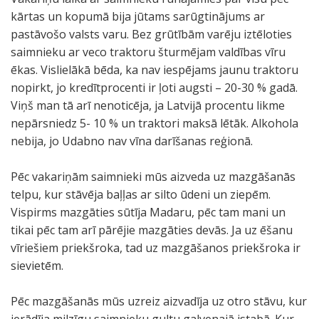
kārtas un kopumā bija jūtams sarūgtinājums ar
pastāvošo valsts varu. Bez grūtībām varēju iztēloties
saimnieku ar veco traktoru šturmējam valdības vīru
ēkas. Vislielākā bēda, ka nav iespējams jaunu traktoru
nopirkt, jo kredītprocenti ir ļoti augsti – 20-30 % gadā.
Viņš man tā arī nenoticēja, ja Latvijā procentu likme
nepārsniedz 5- 10 % un traktori maksā lētāk. Alkohola
nebija, jo Udabno nav vīna darīšanas reģionā.
Pēc vakariņām saimnieki mūs aizveda uz mazgāšanās
telpu, kur stāvēja baļļas ar silto ūdeni un ziepēm.
Vispirms mazgāties sūtīja Madaru, pēc tam mani un
tikai pēc tam arī pārējie mazgāties devās. Ja uz ēšanu
vīriešiem priekšroka, tad uz mazgāšanos priekšroka ir
sievietēm.
Pēc mazgāšanās mūs uzreiz aizvadīja uz otro stāvu, kur