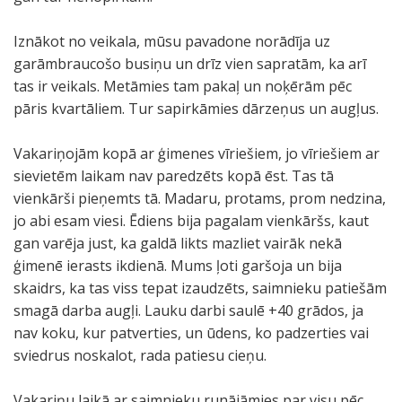
Iznākot no veikala, mūsu pavadone norādīja uz
garāmbraucošo busiņu un drīz vien sapratām, ka arī
tas ir veikals. Metāmies tam pakaļ un noķērām pēc
pāris kvartāliem. Tur sapirkāmies dārzeņus un augļus.
Vakariņojām kopā ar ģimenes vīriešiem, jo vīriešiem ar
sievietēm laikam nav paredzēts kopā ēst. Tas tā
vienkārši pieņemts tā. Madaru, protams, prom nedzina,
jo abi esam viesi. Ēdiens bija pagalam vienkāršs, kaut
gan varēja just, ka galdā likts mazliet vairāk nekā
ģimenē ierasts ikdienā. Mums ļoti garšoja un bija
skaidrs, ka tas viss tepat izaudzēts, saimnieku patiešām
smagā darba augļi. Lauku darbi saulē +40 grādos, ja
nav koku, kur patverties, un ūdens, ko padzerties vai
sviedrus noskalot, rada patiesu cieņu.
Vakariņu laikā ar saimnieku runājāmies par visu pēc