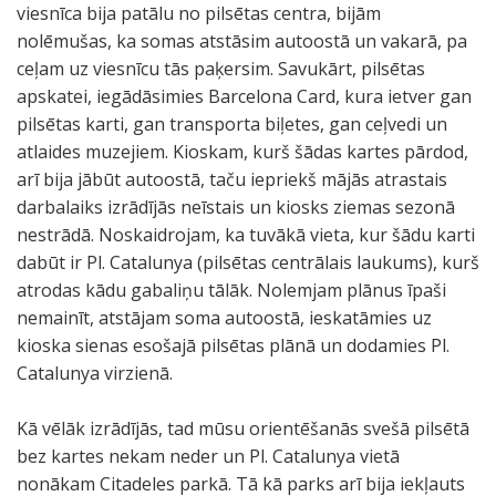
viesnīca bija patālu no pilsētas centra, bijām
nolēmušas, ka somas atstāsim autoostā un vakarā, pa
ceļam uz viesnīcu tās paķersim. Savukārt, pilsētas
apskatei, iegādāsimies Barcelona Card, kura ietver gan
pilsētas karti, gan transporta biļetes, gan ceļvedi un
atlaides muzejiem. Kioskam, kurš šādas kartes pārdod,
arī bija jābūt autoostā, taču iepriekš mājās atrastais
darbalaiks izrādījās neīstais un kiosks ziemas sezonā
nestrādā. Noskaidrojam, ka tuvākā vieta, kur šādu karti
dabūt ir Pl. Catalunya (pilsētas centrālais laukums), kurš
atrodas kādu gabaliņu tālāk. Nolemjam plānus īpaši
nemainīt, atstājam soma autoostā, ieskatāmies uz
kioska sienas esošajā pilsētas plānā un dodamies Pl.
Catalunya virzienā.
Kā vēlāk izrādījās, tad mūsu orientēšanās svešā pilsētā
bez kartes nekam neder un Pl. Catalunya vietā
nonākam Citadeles parkā. Tā kā parks arī bija iekļauts