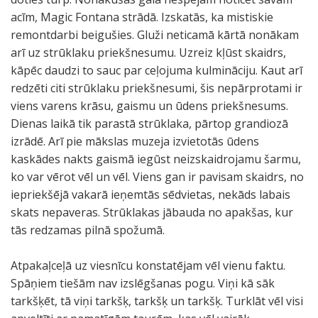
acīm, Magic Fontana strādā. Izskatās, ka mistiskie
remontdarbi beigušies. Gluži neticamā kārtā nonākam
arī uz strūklaku priekšnesumu. Uzreiz kļūst skaidrs,
kāpēc daudzi to sauc par ceļojuma kulmināciju. Kaut arī
redzēti citi strūklaku priekšnesumi, šis nepārprotami ir
viens varens krāsu, gaismu un ūdens priekšnesums.
Dienas laikā tik parastā strūklaka, pārtop grandiozā
izrādē. Arī pie mākslas muzeja izvietotās ūdens
kaskādes nakts gaismā iegūst neizskaidrojamu šarmu,
ko var vērot vēl un vēl. Viens gan ir pavisam skaidrs, no
iepriekšējā vakarā ieņemtās sēdvietas, nekāds labais
skats nepaveras. Strūklakas jābauda no apakšas, kur
tās redzamas pilnā spožumā.
Atpakaļceļā uz viesnīcu konstatējam vēl vienu faktu.
Spāņiem tiešām nav izslēgšanas pogu. Viņi kā sāk
tarkšķēt, tā viņi tarkšķ, tarkšķ un tarkšķ. Turklāt vēl visi