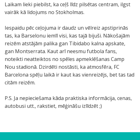
Laikam lieki piebilst, ka ceļš līdz pilsētas centram, ilgst
vairāk kā lidojums no Stokholmas.
Iespaidu pēc ceļojuma ir daudz un vēlreiz apstiprinās
tas, ka Barselonu iemīl visi, kas tajā bijuši. Nākošajām
reizēm atstājām palika gan Tibidabo kalna apskate,
gan Montserrata. Kaut arī neesmu futbola fans,
noteikti neatteiktos no spēles apmeklēšanas Camp
Nou stadionā. Dzirdēti nostāsti, ka atmosfēra, FC
Barcelona spēļu laikā ir kaut kas vienreizējs, bet tas tad
citām reizēm.
P.S. Ja nepieciešama kāda praktiska informācija, cenas,
autobusi utt., rakstiet, mēģināšu izlīdzēt ;)
T
T
T
P
P
M
S
K
K
P
I
O
T
1
S
B
M
M
M
M
N
S
I
L
L
S
P
N
G
G
M
"
G
V
G
T
B
V
M
M
M
ā
h
h
a
a
a
k
ā
a
a
e
l
o
9
k
a
o
o
o
o
e
a
e
'
'
k
a
a
u
u
o
P
o
i
a
e
i
a
a
a
a