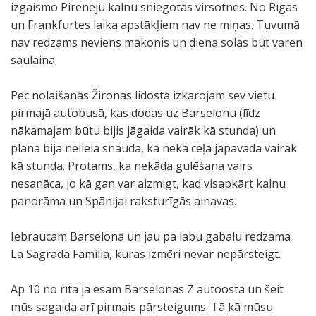
izgaismo Pireneju kalnu sniegotās virsotnes. No Rīgas
un Frankfurtes laika apstākļiem nav ne miņas. Tuvumā
nav redzams neviens mākonis un diena solās būt varen
saulaina.
Pēc nolaišanās Žironas lidostā izkarojam sev vietu
pirmajā autobusā, kas dodas uz Barselonu (līdz
nākamajam būtu bijis jāgaida vairāk kā stunda) un
plāna bija neliela snauda, kā nekā ceļā jāpavada vairāk
kā stunda. Protams, ka nekāda gulēšana vairs
nesanāca, jo kā gan var aizmigt, kad visapkārt kalnu
panorāma un Spānijai raksturīgās ainavas.
Iebraucam Barselonā un jau pa labu gabalu redzama
La Sagrada Familia, kuras izmēri nevar nepārsteigt.
Ap 10 no rīta ja esam Barselonas Z autoostā un šeit
mūs sagaida arī pirmais pārsteigums. Tā kā mūsu