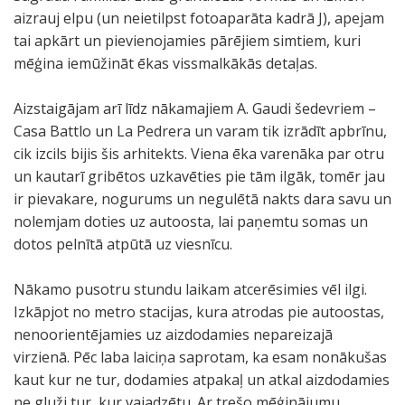
aizrauj elpu (un neietilpst fotoaparāta kadrā J), apejam
tai apkārt un pievienojamies pārējiem simtiem, kuri
mēģina iemūžināt ēkas vissmalkākās detaļas.
Aizstaigājam arī līdz nākamajiem A. Gaudi šedevriem –
Casa Battlo un La Pedrera un varam tik izrādīt apbrīnu,
cik izcils bijis šis arhitekts. Viena ēka varenāka par otru
un kautarī gribētos uzkavēties pie tām ilgāk, tomēr jau
ir pievakare, nogurums un negulētā nakts dara savu un
nolemjam doties uz autoosta, lai paņemtu somas un
dotos pelnītā atpūtā uz viesnīcu.
Nākamo pusotru stundu laikam atcerēsimies vēl ilgi.
Izkāpjot no metro stacijas, kura atrodas pie autoostas,
nenoorientējamies uz aizdodamies nepareizajā
virzienā. Pēc laba laiciņa saprotam, ka esam nonākušas
kaut kur ne tur, dodamies atpakaļ un atkal aizdodamies
ne gluži tur, kur vajadzētu. Ar trešo mēģinājumu