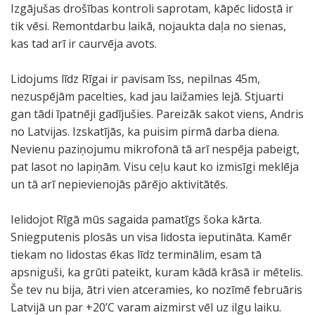
Izgājušas drošības kontroli saprotam, kāpēc lidostā ir
tik vēsi. Remontdarbu laikā, nojaukta daļa no sienas,
kas tad arī ir caurvēja avots.
Lidojums līdz Rīgai ir pavisam īss, nepilnas 45m,
nezuspējām pacelties, kad jau laižamies lejā. Stjuarti
gan tādi īpatnēji gadījušies. Pareizāk sakot viens, Andris
no Latvijas. Izskatījās, ka puisim pirmā darba diena.
Nevienu paziņojumu mikrofonā tā arī nespēja pabeigt,
pat lasot no lapiņām. Visu ceļu kaut ko izmisīgi meklēja
un tā arī nepievienojās pārējo aktivitātēs.
Ielidojot Rīgā mūs sagaida pamatīgs šoka kārta.
Sniegputenis plosās un visa lidosta ieputināta. Kamēr
tiekam no lidostas ēkas līdz terminālim, esam tā
apsniguši, ka grūti pateikt, kuram kādā krāsā ir mētelis.
Še tev nu bija, ātri vien atceramies, ko nozīmē februāris
Latvijā un par +20’C varam aizmirst vēl uz ilgu laiku.