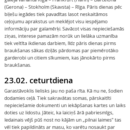
(Gerona) – Stokholm (Skavsta) – Rīga. Pāris dienas pēc
biļešu iegādes tiek pavadītas lasot neskaitāmos
ceļojumu aprakstus un meklējot visu iespējamo
informāciju par galamērķi. Savācot visas nepieciešamās
ziņas, interese pamazām norūk un lielāka uzmanība
tiek veltīta ikdienas darbiem, līdz pāris dienas pirms
braukšanas sākas dziļās pārdomas par piemērotāko
garderobi un citiem sīkumiem, kas jānokārto pirms
braukšanas.
23.02. ceturtdiena
Garastāvoklis lielisks jau no paša rīta. Kā nu ne, šodien
dodamies ceļā. Tiek sakravātas somas, pārskaitīti
nepieciešamie dokumenti un iekāpšanas kartes un laiks
doties uz lidostu. Jāteic, ka laiciņš ārā pabriesmīgs,
ledainais vējš pūš nost no kājām un „pilnai laimes” tas
vēl tiek papildināts ar masu, ko varētu nosaukt par