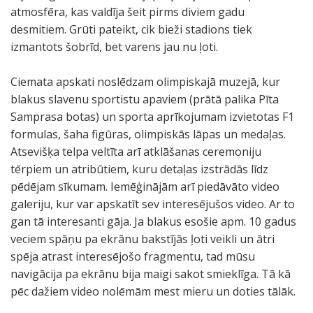
atmosfēra, kas valdīja šeit pirms diviem gadu
desmitiem. Grūti pateikt, cik bieži stadions tiek
izmantots šobrīd, bet varens jau nu ļoti.
Ciemata apskati noslēdzam olimpiskajā muzejā, kur
blakus slavenu sportistu apaviem (prātā palika Pīta
Samprasa botas) un sporta aprīkojumam izvietotas F1
formulas, šaha figūras, olimpiskās lāpas un medaļas.
Atsevišķa telpa veltīta arī atklāšanas ceremoniju
tērpiem un atribūtiem, kuru detaļas izstrādās līdz
pēdējam sīkumam. Iemēģinājām arī piedāvāto video
galeriju, kur var apskatīt sev interesējušos video. Ar to
gan tā interesanti gāja. Ja blakus esošie apm. 10 gadus
veciem spāņu pa ekrānu bakstījās ļoti veikli un ātri
spēja atrast interesējošo fragmentu, tad mūsu
navigācija pa ekrānu bija maigi sakot smieklīga. Tā kā
pēc dažiem video nolēmām mest mieru un doties tālāk.