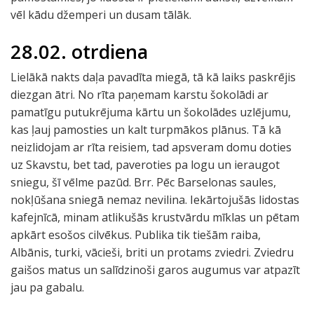
vēl kādu džemperi un dusam tālāk.
28.02. otrdiena
Lielākā nakts daļa pavadīta miegā, tā kā laiks paskrējis
diezgan ātri. No rīta paņemam karstu šokolādi ar
pamatīgu putukrējuma kārtu un šokolādes uzlējumu,
kas ļauj pamosties un kalt turpmākos plānus. Tā kā
neizlidojam ar rīta reisiem, tad apsveram domu doties
uz Skavstu, bet tad, paveroties pa logu un ieraugot
sniegu, šī vēlme pazūd. Brr. Pēc Barselonas saules,
nokļūšana sniegā nemaz nevilina. Iekārtojušās lidostas
kafejnīcā, minam atlikušās krustvārdu mīklas un pētam
apkārt esošos cilvēkus. Publika tik tiešām raiba,
Albānis, turki, vācieši, briti un protams zviedri. Zviedru
gaišos matus un salīdzinoši garos augumus var atpazīt
jau pa gabalu.