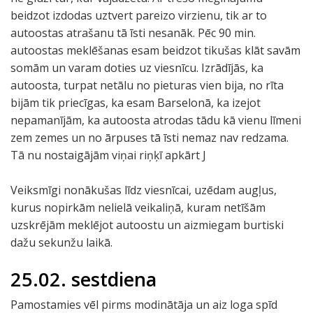
beidzot izdodas uztvert pareizo virzienu, tik ar to
autoostas atrašanu tā īsti nesanāk. Pēc 90 min.
autoostas meklēšanas esam beidzot tikušas klāt savām
somām un varam doties uz viesnīcu. Izrādījās, ka
autoosta, turpat netālu no pieturas vien bija, no rīta
bijām tik priecīgas, ka esam Barselonā, ka izejot
nepamanījām, ka autoosta atrodas tādu kā vienu līmeni
zem zemes un no ārpuses tā īsti nemaz nav redzama.
Tā nu nostaigājām viņai riņķī apkārt J
Veiksmīgi nonākušas līdz viesnīcai, uzēdam augļus,
kurus nopirkām nelielā veikaliņā, kuram netīšām
uzskrējām meklējot autoostu un aizmiegam burtiski
dažu sekunžu laikā.
25.02. sestdiena
Pamostamies vēl pirms modinātāja un aiz loga spīd