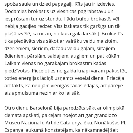
spoža saule un dzied papagaiļi. Rīts jau ir izdevies.
Dodamies brokastīs uz viesnīcas pagrabstāvu un
iesprūstam tur uz stundu. Tādu bufeti brokastīs vēl
nebija gadījies redzēt. Viss izskatās tik garšīgs un tik
plašā izvēlē, ka nezin, no kura gala lai sāk J. Brokastīs
tika piedāvāts viss sākot ar vairāku veidu maizītēm,
dzērieniem, sieriem, dažādu veidu gaļām, siltajiem
ēdieniem, pārslām, saldajiem, augļiem un pat kūkām.
Laikam vienas no garākajām brokastīm kādas
piedzīvotas. Pieceļoties no galda knapi varam pakustēt,
toties enerģijas lādiņš uzņemts veselai dienai. Priecēja
arī fakts, ka nebijām vienīgās tādas ēdājas, arī pārējie
aiz apmulsuma nezin ar ko lai sāk.
Otro dienu Barselonā bija paredzēts sākt ar olimpiskā
ciemata apskati, pa ceļam noejot arī gar grandiozo
Museu Nacional d'Art de Catalunya ēku. Nonākušas Pl.
Espanya laukumā konstatējam, ka nākamnedēļ šeit