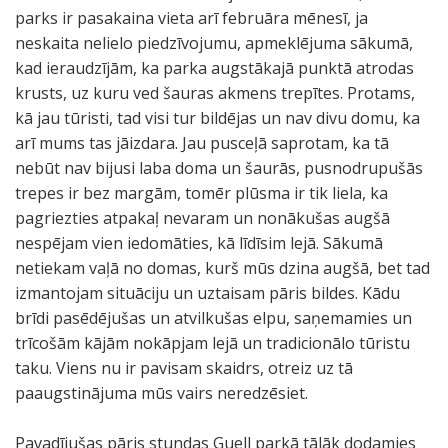
parks ir pasakaina vieta arī februāra mēnesī, ja
neskaita nelielo piedzīvojumu, apmeklējuma sākumā,
kad ieraudzījām, ka parka augstākajā punktā atrodas
krusts, uz kuru ved šauras akmens trepītes. Protams,
kā jau tūristi, tad visi tur bildējas un nav divu domu, ka
arī mums tas jāizdara. Jau pusceļā saprotam, ka tā
nebūt nav bijusi laba doma un šaurās, pusnodrupušās
trepes ir bez margām, tomēr plūsma ir tik liela, ka
pagriezties atpakaļ nevaram un nonākušas augšā
nespējam vien iedomāties, kā līdīsim lejā. Sākumā
netiekam vaļā no domas, kurš mūs dzina augšā, bet tad
izmantojam situāciju un uztaisam pāris bildes. Kādu
brīdi pasēdējušas un atvilkušas elpu, saņemamies un
trīcošām kājām nokāpjam lejā un tradicionālo tūristu
taku. Viens nu ir pavisam skaidrs, otreiz uz tā
paaugstinājuma mūs vairs neredzēsiet.
Pavadījušas pāris stundas Guell parkā tālāk dodamies