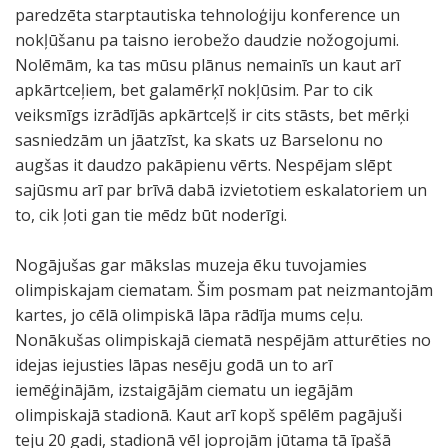
paredzēta starptautiska tehnoloģiju konference un
nokļūšanu pa taisno ierobežo daudzie nožogojumi.
Nolēmām, ka tas mūsu plānus nemainīs un kaut arī
apkārtceļiem, bet galamērķī nokļūsim. Par to cik
veiksmīgs izrādījās apkārtceļš ir cits stāsts, bet mērķi
sasniedzām un jāatzīst, ka skats uz Barselonu no
augšas it daudzo pakāpienu vērts. Nespējam slēpt
sajūsmu arī par brīvā dabā izvietotiem eskalatoriem un
to, cik ļoti gan tie mēdz būt noderīgi.
Nogājušas gar mākslas muzeja ēku tuvojamies
olimpiskajam ciematam. Šim posmam pat neizmantojām
kartes, jo cēlā olimpiskā lāpa rādīja mums ceļu.
Nonākušas olimpiskajā ciematā nespējām atturēties no
idejas iejusties lāpas nesēju godā un to arī
iemēģinājām, izstaigājām ciematu un iegājām
olimpiskajā stadionā. Kaut arī kopš spēlēm pagājuši
teju 20 gadi, stadionā vēl joprojām jūtama tā īpašā