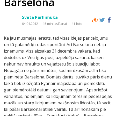
Barselona
Sveta Parhimuka
04.04.2012
15 min lasīšanai
41 foto
Kā jau mūsmājās ierasts, tad visas idejas par ceļojumu
un tā galamērķi rodas spontāni. Arī Barselona nebija
izņēmums. Viss aizsākās 31.decembra vakarā, kad
dodoties uz Vecrīgas pusi, uzpeldēja saruna, ka sen
nekur nav braukts un vajadzētu šo situāciju labot.
Nepagāja ne pāris minūtes, kad mirdzošām acīm tika
pieminēta Barselona. Domāts darīts, tuvāko pāris dienu
laikā tiek izložņāta Ryanair mājaslapa un piemeklēti,
gan piemērotāki datumi, gan savienojumi. Apspriežot
variantus, nolemjam, ka lidojumam tērēsim pēc iespējas
mazāk un starp lidojumiem nakšņosim lidostās, tā sacīt,
lai pašai Barselonai atliek vairāk. Tā arī nonākam pie
galējā varianta Rīga – Frankfurt (Hahn) – Barcelona