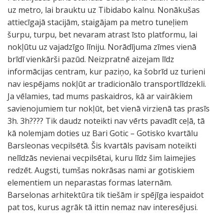
uz metro, lai brauktu uz Tibidabo kalnu. Nonākušas
attiecīgajā stacijām, staigājam pa metro tuneļiem
šurpu, turpu, bet nevaram atrast īsto platformu, lai
nokļūtu uz vajadzīgo līniju. Norādījuma zīmes vienā
brīdī vienkārši pazūd. Neizpratnē aizejam līdz
informācijas centram, kur paziņo, ka šobrīd uz turieni
nav iespējams nokļūt ar tradicionālo transportlīdzekli.
Ja vēlamies, tad mums paskaidros, kā ar vairākiem
savienojumiem tur nokļūt, bet vienā virzienā tas prasīs
3h. 3h???? Tik daudz noteikti nav vērts pavadīt ceļā, tā
kā nolemjam doties uz Bari Gotic – Gotisko kvartālu
Barsleonas vecpilsētā. Šis kvartāls pavisam noteikti
nelīdzās nevienai vecpilsētai, kuru līdz šim laimejies
redzēt. Augsti, tumšas nokrāsas nami ar gotiskiem
elementiem un neparastas formas laternām.
Barselonas arhitektūra tik tiešām ir spējīga iespaidot
pat tos, kurus agrāk tā ittin nemaz nav interesējusi.