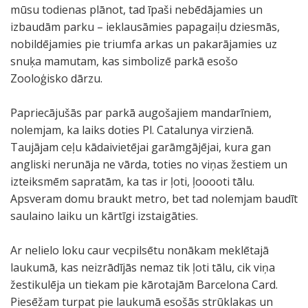
mūsu todienas plānot, tad īpaši nebēdājamies un
izbaudām parku – ieklausāmies papagaiļu dziesmās,
nobildējamies pie triumfa arkas un pakarājamies uz
snuķa mamutam, kas simbolizē parkā esošo
Zooloģisko dārzu.
Papriecājušās par parkā augošajiem mandarīniem,
nolemjam, ka laiks doties Pl. Catalunya virzienā.
Taujājam ceļu kādaivietējai garāmgājējai, kura gan
angliski nerunāja ne vārda, toties no viņas žestiem un
izteiksmēm sapratām, ka tas ir ļoti, ļooooti tālu.
Apsveram domu braukt metro, bet tad nolemjam baudīt
saulaino laiku un kārtīgi izstaigāties.
Ar nelielo loku caur vecpilsētu nonākam meklētajā
laukumā, kas neizrādījās nemaz tik ļoti tālu, cik viņa
žestikulēja un tiekam pie kārotajām Barcelona Card.
Piesēžam turpat pie laukumā esošās strūklakas un