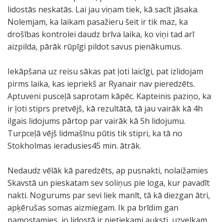
lidostās neskatās. Lai jau viņam tiek, kā sacīt jāsaka.
Nolemjam, ka laikam pasažieru šeit ir tik maz, ka
drošības kontrolei daudz brīva laika, ko viņi tad arī
aizpilda, pārāk rūpīgi pildot savus pienākumus.
Iekāpšana uz reisu sākas pat ļoti laicīgi, pat izlidojam
pirms laika, kas iepriekš ar Ryanair nav pieredzēts.
Aptuveni pusceļā saprotam kāpēc. Kapteinis paziņo, ka
ir ļoti stiprs pretvējš, kā rezultātā, tā jau vairāk kā 4h
ilgais lidojums pārtop par vairāk kā 5h lidojumu.
Turpceļā vējš lidmašīnu pūtis tik stipri, ka tā no
Stokholmas ieradusies45 min. ātrāk.
Nedaudz vēlāk kā paredzēts, ap pusnakti, nolaižamies
Skavstā un pieskatam sev soliņus pie loga, kur pavadīt
nakti. Nogurums par sevi liek manīt, tā kā diezgan ātri,
apķērušas somas aizmiegam. Ik pa brīdim gan
pamostamies, jo lidostā ir pietiekami auksti, uzvelkam