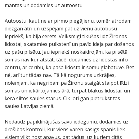
mantas un dodamies uz autoostu.
Autoostu, kaut ne ar pirmo piegājienu, tomēr atrodam
diezgan ātri un uzspējam pat uz vienu autobusu
iepriekš, kā bija cerēts. Veiksmīgi tikušas līdz Žironas
lidostai, skatamies pulkstenī un pavīd ideja par došanos
uz pašu pilsētu. Jau iepriekš noskaidrojām, ka pilsētā
somas nav kur atstāt, tādēļ dodamies uz lidostas info
centru, ar cerību, ka pašā lidostā ir somu glabātuve. Bet
nē, arī tur tādas nav. Tā kā nogurums uzkrājies,
nolemjam, ka negribam pa Žironu staigāt staipot līdzi
somas un iekārtojamies ārā, turpat blakus lidostai, un
ķera siltos saules starus. Cik ļoti gan pietrūkst tās
saules Latvijas ziemā.
Nedaudz papildinājušas savu iedegumu, dodamies uz
drošības kontroli, kur viens varen kasīgs spānis liek
visiem vilkt nost apavus, pat tādus, uz kuriem citās