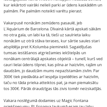
kur iekārtoti vairāki nelieli parki ar ūdens kaskādēm un
palmām. Pie palmām noteikti varētu pierast.
Vakarpusē nonācām zemūdens pasaulē, jeb
L'Aquàrium de Barcelona. Dīvainā kārtā apskati sākām
no otra gala, un labi ka tā, tieši uz saulrieta laiku
nonācām uz otrā stāva terases, kur sārtie saules stari
atspīdēja pret K.Kolumba pieminekli. Sagaidījušas
tumsas iestāšanos atgriežamies iekštelpās un
nonākam centrālajā apskates objektā – tunelī, kurš ved
cauri lielai ūdens tilpnei, kas pilna ar haizivīm, rajām un
daudzām, jo daudzām mums nepazīstamām zivīm. Par
300€ tiek piedāvāta arī iespēja izpeldēties ar haizivīm,
taču no tāda prieka atteiktos pat, ja man piemaksātu
tos 300€. Pārāk draudzīgas tās zivis tomēr neizskatījās.
Vakara noslēgumā dodamies uz Magic Fontana
priekšnesumu. Pl. Espanya laukumā esam jau labu