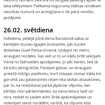
viesnīcu. Nonācis viesnīcā šis bezgala pateicīgs apber ar
laba vēlējumiem. Patīkama noguruma māktas nonākam
viesnīcas numurā un aizmigšana ir tik pāris minūšu
jautājums.
26.02. svētdiena
Svētdiena, pēdējā pilnā diena Barselonā sākas ar
kārtējām stundu ilgajām brokastīm, pēc kurām
dodamies Guell Parka virzienā. Izkāpjot no metro
ieraugam norādes, kas ved uz to un kādu brīdi sekojam.
Vienā no šķērsielām apstājamies, jo pēc kartes, šeit tā
kā būtu jānogriežas. Paceļam galvas, un ieraugam
priekšā milzīgu pacēlumu, kurš stiepjas vismaz kāda km
garumā. Jau gatavojoties ceļam tika lasītas atsauksmes,
par to, ka nokļūšanai parkā jāpārvar slīpums, bet
kārtējo reizi pārliecināmies, ka viena lieta ir lasīt un
otra, redzēt to savām acīm. Brīdi apdomājamies un
nolemjam sekot norādēm, varbūt, ka slīpums kļūs