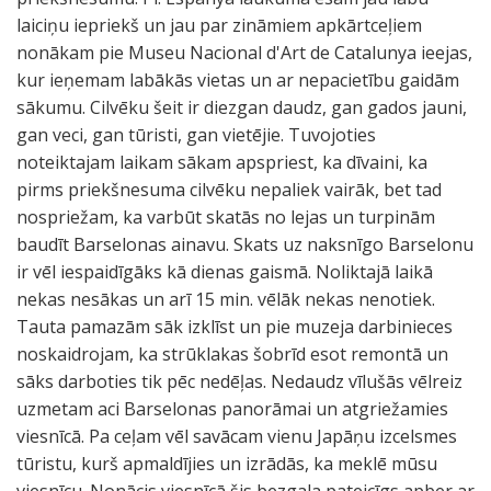
laiciņu iepriekš un jau par zināmiem apkārtceļiem
nonākam pie Museu Nacional d'Art de Catalunya ieejas,
kur ieņemam labākās vietas un ar nepacietību gaidām
sākumu. Cilvēku šeit ir diezgan daudz, gan gados jauni,
gan veci, gan tūristi, gan vietējie. Tuvojoties
noteiktajam laikam sākam apspriest, ka dīvaini, ka
pirms priekšnesuma cilvēku nepaliek vairāk, bet tad
nospriežam, ka varbūt skatās no lejas un turpinām
baudīt Barselonas ainavu. Skats uz naksnīgo Barselonu
ir vēl iespaidīgāks kā dienas gaismā. Noliktajā laikā
nekas nesākas un arī 15 min. vēlāk nekas nenotiek.
Tauta pamazām sāk izklīst un pie muzeja darbinieces
noskaidrojam, ka strūklakas šobrīd esot remontā un
sāks darboties tik pēc nedēļas. Nedaudz vīlušās vēlreiz
uzmetam aci Barselonas panorāmai un atgriežamies
viesnīcā. Pa ceļam vēl savācam vienu Japāņu izcelsmes
tūristu, kurš apmaldījies un izrādās, ka meklē mūsu