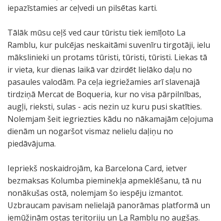
iepazīstamies ar ceļvedi un pilsētas karti.
Tālāk mūsu ceļš ved caur tūristu tiek iemīļoto La
Ramblu, kur pulcējas neskaitāmi suvenīru tirgotāji, ielu
mākslinieki un protams tūristi, tūristi, tūristi. Liekas tā
ir vieta, kur dienas laikā var dzirdēt lielāko daļu no
pasaules valodām. Pa ceļa iegriežamies arī slavenajā
tirdziņā Mercat de Boqueria, kur no visa pārpilnības,
augļi, rieksti, sulas - acis nezin uz kuru pusi skatīties.
Nolemjam šeit iegriezties kādu no nākamajām ceļojuma
dienām un nogaršot vismaz nelielu daļiņu no
piedāvājuma.
Iepriekš noskaidrojām, ka Barcelona Card, ietver
bezmaksas Kolumba pieminekļa apmeklēšanu, tā nu
nonākušas ostā, nolemjam šo iespēju izmantot.
Uzbraucam pavisam nelielajā panorāmas platformā un
iemūžinām ostas teritoriju un La Ramblu no augšas.