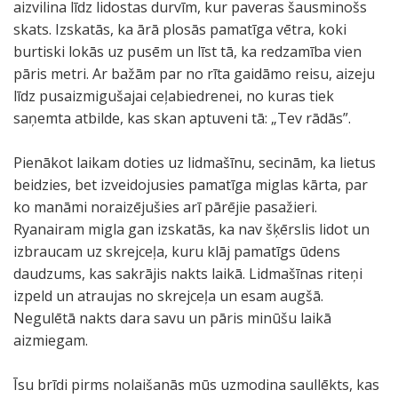
aizvilina līdz lidostas durvīm, kur paveras šausminošs
skats. Izskatās, ka ārā plosās pamatīga vētra, koki
burtiski lokās uz pusēm un līst tā, ka redzamība vien
pāris metri. Ar bažām par no rīta gaidāmo reisu, aizeju
līdz pusaizmigušajai ceļabiedrenei, no kuras tiek
saņemta atbilde, kas skan aptuveni tā: „Tev rādās”.
Pienākot laikam doties uz lidmašīnu, secinām, ka lietus
beidzies, bet izveidojusies pamatīga miglas kārta, par
ko manāmi noraizējušies arī pārējie pasažieri.
Ryanairam migla gan izskatās, ka nav šķērslis lidot un
izbraucam uz skrejceļa, kuru klāj pamatīgs ūdens
daudzums, kas sakrājis nakts laikā. Lidmašīnas riteņi
izpeld un atraujas no skrejceļa un esam augšā.
Negulētā nakts dara savu un pāris minūšu laikā
aizmiegam.
Īsu brīdi pirms nolaišanās mūs uzmodina saullēkts, kas