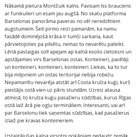
Nākamā pietura Montžuik kalns. Pavisam īss brauciens
ar funikulieri un esam jau augšā. No skatu platforma
Barselonas panorāma paveras no vēl neredzētiem
augstumiem. Šeit pirmo reizi pamanām, ka namu
fasādē dominējošā krāsa ir tumši sarkana, kaut
pārvietojoties pa pilsētu, nemaz to nevarētu pateikt.
Lēnā pastaigas solī apejam ap kalnā esošo cietoksni un
apstājamies virs Barselonas ostas. Konteineri, pacēlāji
un konteineri, konteineri, konteineri. Liekas, ka to tur
bija miljoniem un ostas teritorijai nebija robežu.
Nepamanītu nevarēja atstāt arī Costa kruīza kuģi, kurš
piestājis ostā vien uz pāris stundām. Uzreiz atausa
atmiņā, to kruīza kuģu pasažieru sūdzības, kurus Rīgas
ostā laiž ārā pie ogļu termināliem. Interesanti, vai arī
par Barselonu tiek saņemtas sūdzības, kad pasažierus
izlaiž pie kravas konteineriem.
Izstaigājušas kalna virsotni nokāpjam nedaudz zemāk,