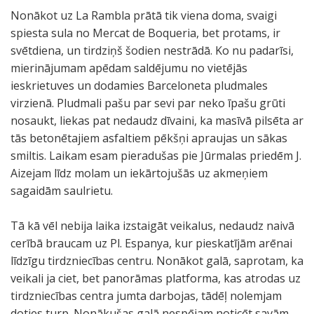
Nonākot uz La Rambla prātā tik viena doma, svaigi
spiesta sula no Mercat de Boqueria, bet protams, ir
svētdiena, un tirdziņš šodien nestrādā. Ko nu padarīsi,
mierinājumam apēdam saldējumu no vietējās
ieskrietuves un dodamies Barceloneta pludmales
virzienā. Pludmali pašu par sevi par neko īpašu grūti
nosaukt, liekas pat nedaudz dīvaini, ka masīvā pilsēta ar
tās betonētajiem asfaltiem pēkšņi apraujas un sākas
smiltis. Laikam esam pieradušas pie Jūrmalas priedēm J.
Aizejam līdz molam un iekārtojušās uz akmeņiem
sagaidām saulrietu.
Tā kā vēl nebija laika izstaigāt veikalus, nedaudz naivā
cerībā braucam uz Pl. Espanya, kur pieskatījām arēnai
līdzīgu tirdzniecības centru. Nonākot galā, saprotam, ka
veikali ja ciet, bet panorāmas platforma, kas atrodas uz
tirdzniecības centra jumta darbojas, tādēļ nolemjam
doties turp. Nonākušas galā nespējam noticēt savām