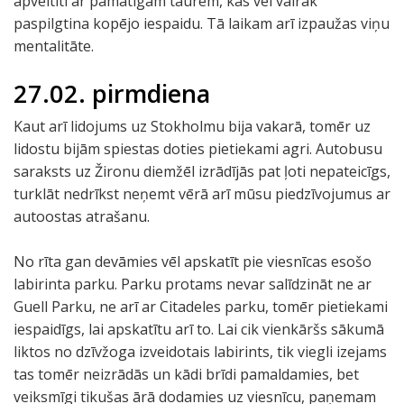
apveltīti ar pamatīgām taurēm, kas vēl vairāk
paspilgtina kopējo iespaidu. Tā laikam arī izpaužas viņu
mentalitāte.
27.02. pirmdiena
Kaut arī lidojums uz Stokholmu bija vakarā, tomēr uz
lidostu bijām spiestas doties pietiekami agri. Autobusu
saraksts uz Žironu diemžēl izrādījās pat ļoti nepateicīgs,
turklāt nedrīkst neņemt vērā arī mūsu piedzīvojumus ar
autoostas atrašanu.
No rīta gan devāmies vēl apskatīt pie viesnīcas esošo
labirinta parku. Parku protams nevar salīdzināt ne ar
Guell Parku, ne arī ar Citadeles parku, tomēr pietiekami
iespaidīgs, lai apskatītu arī to. Lai cik vienkāršs sākumā
liktos no dzīvžoga izveidotais labirints, tik viegli izejams
tas tomēr neizrādās un kādi brīdi pamaldamies, bet
veiksmīgi tikušas ārā dodamies uz viesnīcu, paņemam