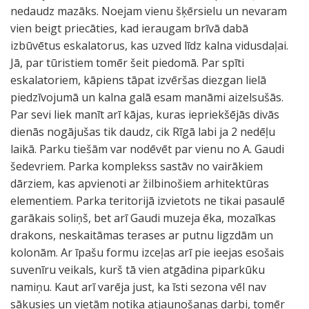
nedaudz mazāks. Noejam vienu šķērsielu un nevaram
vien beigt priecāties, kad ieraugam brīvā dabā
izbūvētus eskalatorus, kas uzved līdz kalna vidusdaļai.
Jā, par tūristiem tomēr šeit piedomā. Par spīti
eskalatoriem, kāpiens tāpat izvēršas diezgan lielā
piedzīvojumā un kalna galā esam manāmi aizelsušās.
Par sevi liek manīt arī kājas, kuras iepriekšējās divās
dienās nogājušas tik daudz, cik Rīgā labi ja 2 nedēļu
laikā. Parku tiešām var nodēvēt par vienu no A. Gaudi
šedevriem. Parka komplekss sastāv no vairākiem
dārziem, kas apvienoti ar žilbinošiem arhitektūras
elementiem. Parka teritorijā izvietots ne tikai pasaulē
garākais soliņš, bet arī Gaudi muzeja ēka, mozaīkas
drakons, neskaitāmas terases ar putnu ligzdām un
kolonām. Ar īpašu formu izceļas arī pie ieejas esošais
suvenīru veikals, kurš tā vien atgādina piparkūku
namiņu. Kaut arī varēja just, ka īsti sezona vēl nav
sākusies un vietām notika atjaunošanas darbi, tomēr