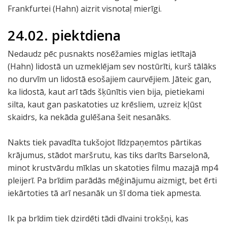
Frankfurtei (Hahn) aizrit visnotaļ mierīgi.
24.02. piektdiena
Nedaudz pēc pusnakts nosēžamies miglas ietītajā
(Hahn) lidostā un uzmeklējam sev nostūrīti, kurš tālāks
no durvīm un lidostā esošajiem caurvējiem. Jāteic gan,
ka lidostā, kaut arī tāds šķūnītis vien bija, pietiekami
silta, kaut gan paskatoties uz krēsliem, uzreiz kļūst
skaidrs, ka nekāda gulēšana šeit nesanāks.
Nakts tiek pavadīta tukšojot līdzpaņemtos pārtikas
krājumus, stādot maršrutu, kas tiks darīts Barselonā,
minot krustvārdu mīklas un skatoties filmu mazajā mp4
pleijerī. Pa brīdim parādās mēģinājumu aizmigt, bet ērti
iekārtoties tā arī nesanāk un šī doma tiek apmesta.
Ik pa brīdim tiek dzirdēti tādi dīvaini trokšņi, kas