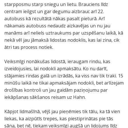
starpposmu starp sniegu un lietu. Brauciens līdz
centram ieilgst un gar degumu aizbrauc arī 22.
autobuss kā rezultātā nākas pasalt pieturā. Arī
nākamais autobuss nedaudz aizkavējas un nu jau
manāms arī neliels uztraukums par uzspēšanu laikā, kā
nekā vēl jau jāmaksā lidostas nodoklis, kas lai zina, cik
ātri tas process notiek.
Veiksmīgi nonākušas lidostā, ieraugam rindu, kas
izveidojusies, lai nodokli apmaksātu. Ko nu darīt,
stājamies rindas galā un izrādās, ka viss nav tik traki. 15
minūšu laikā ne tikai apmaksājam nodokli, bet arīizejam
drošības kontroli un jau gaidām paziņojumu par
iekāpšanas sākšanos reisam uz Hahn.
Kāpjot lidmašīnā, vējš jau pieņēmies tik tālu, ka tā vien
liekas, ka aizpūtīs trepes, kas piestiprinātas pie tās
sāna, bet nē, tiekam veiksmīgi augšā un lidojums līdz