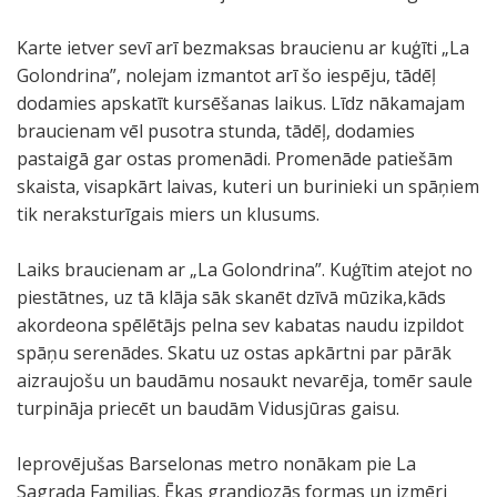
Karte ietver sevī arī bezmaksas braucienu ar kuģīti „La
Golondrina”, nolejam izmantot arī šo iespēju, tādēļ
dodamies apskatīt kursēšanas laikus. Līdz nākamajam
braucienam vēl pusotra stunda, tādēļ, dodamies
pastaigā gar ostas promenādi. Promenāde patiešām
skaista, visapkārt laivas, kuteri un burinieki un spāņiem
tik neraksturīgais miers un klusums.
Laiks braucienam ar „La Golondrina”. Kuģītim atejot no
piestātnes, uz tā klāja sāk skanēt dzīvā mūzika,kāds
akordeona spēlētājs pelna sev kabatas naudu izpildot
spāņu serenādes. Skatu uz ostas apkārtni par pārāk
aizraujošu un baudāmu nosaukt nevarēja, tomēr saule
turpināja priecēt un baudām Vidusjūras gaisu.
Ieprovējušas Barselonas metro nonākam pie La
Sagrada Familias. Ēkas grandiozās formas un izmēri