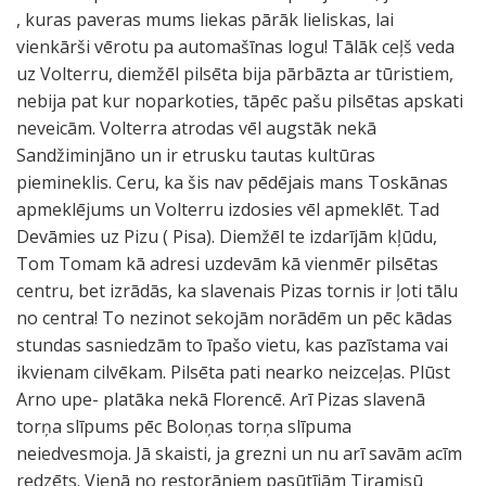
, kuras paveras mums liekas pārāk lieliskas, lai
vienkārši vērotu pa automašīnas logu! Tālāk ceļš veda
uz Volterru, diemžēl pilsēta bija pārbāzta ar tūristiem,
nebija pat kur noparkoties, tāpēc pašu pilsētas apskati
neveicām. Volterra atrodas vēl augstāk nekā
Sandžiminjāno un ir etrusku tautas kultūras
piemineklis. Ceru, ka šis nav pēdējais mans Toskānas
apmeklējums un Volterru izdosies vēl apmeklēt. Tad
Devāmies uz Pizu ( Pisa). Diemžēl te izdarījām kļūdu,
Tom Tomam kā adresi uzdevām kā vienmēr pilsētas
centru, bet izrādās, ka slavenais Pizas tornis ir ļoti tālu
no centra! To nezinot sekojām norādēm un pēc kādas
stundas sasniedzām to īpašo vietu, kas pazīstama vai
ikvienam cilvēkam. Pilsēta pati nearko neizceļas. Plūst
Arno upe- platāka nekā Florencē. Arī Pizas slavenā
torņa slīpums pēc Boloņas torņa slīpuma
neiedvesmoja. Jā skaisti, ja grezni un nu arī savām acīm
redzēts. Vienā no restorāniem pasūtījām Tiramisū