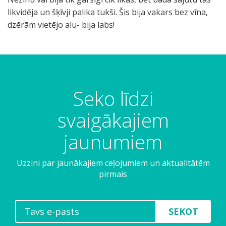
likvidēja un šķīvji palika tukši. Šis bija vakars bez vīna,
dzērām vietējo alu- bija labs!
C
L
P
a
a
o
r
S
r
r
p
o
Seko līdzi
a
e
v
r
z
e
svaigākajiem
a
i
n
+
a
e
jaunumiem
2
r
8
a
Uzzini par jaunākajiem ceļojumiem un aktualitātēm
pirmais
SEKOT