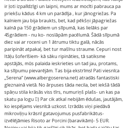
ir ļoti izpalīdzīgi un laipni, mums ar mocīti pabrauca pa
priekšu kādus 4 km un parādīja , kur jānogriežas. Pa
kalniem jau bija braukts, bet, kad pēkšņi jāpagriežas
kalnā pa 150 grādiem un slīpumā, kas lielāks par
45grādiem - nu ko- noslāpām pacēlumā. Šādā slīpumā
diez vai ar roceni un 1 ātrumu tiktu galā, nācās
paripināt atpakaļ, bet tur mašīnu straume. Cepuri nost
Itāļu šoferīšiem- kā sāku ripināties, tā satiksme
apstājās, mūs palaida ieskrieties un tad jau, protams,
ka slīpumu pievarējām. Tas bija ekstrīms! Pati viesnīca
„Serena” (www.albergoserena.net) atradās fantastiski
gleznainā vietā. No ārpuses tāda necila, bet iekšā tādā
spāņu stila krāsās viss tīrs, numuriņš plašs- un kas pa
skatu pa logu ) Par cik atkal nebijām ēdušas, jautājām,
ko iespējams viesnīcā uzkost. Izrādās viņi piedāvā
mikroviļņu krāsnī gatavojumus pusfabrikātus-
izvēlējāmies Risoto ar Porcini (baravikām)- 5 EUR.
Nezinu vai bija tik garšīgi cik likās, bet bada sajūtu tas