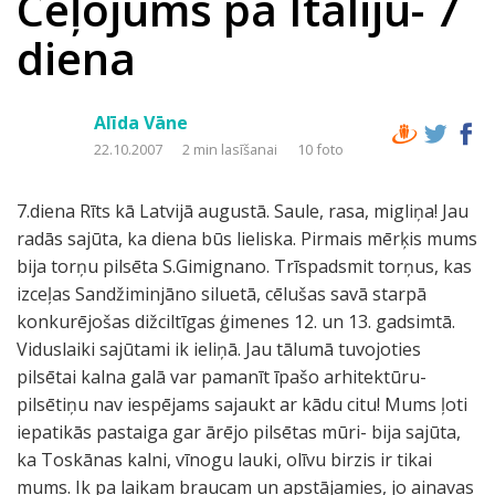
Ceļojums pa Itāliju- 7
diena
Alīda Vāne
22.10.2007
2 min lasīšanai
10 foto
7.diena Rīts kā Latvijā augustā. Saule, rasa, migliņa! Jau
radās sajūta, ka diena būs lieliska. Pirmais mērķis mums
bija torņu pilsēta S.Gimignano. Trīspadsmit torņus, kas
izceļas Sandžiminjāno siluetā, cēlušas savā starpā
konkurējošas dižciltīgas ģimenes 12. un 13. gadsimtā.
Viduslaiki sajūtami ik ieliņā. Jau tālumā tuvojoties
pilsētai kalna galā var pamanīt īpašo arhitektūru-
pilsētiņu nav iespējams sajaukt ar kādu citu! Mums ļoti
iepatikās pastaiga gar ārējo pilsētas mūri- bija sajūta,
ka Toskānas kalni, vīnogu lauki, olīvu birzis ir tikai
mums. Ik pa laikam braucam un apstājamies, jo ainavas