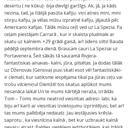
desertu ( ne kūku)- bija dievīgi garšīgs. Ak, jā, ja kāds
nezina, tad, ja Itālijā pasūta kafiju- viņi atnes mini, mini
stirpu kafiju, ja vēlas mūsu izpratnē kafiju, jājautā pēc
Americano kafijas. Tālāk mūsu ceļš ved uz La Spezia. Pa
ceļam piestājam Carrarā , kur ir skaista pludmale ar
skatu uz kalniem. +29 grādi gaisā, arī ūdens silts! Bauda
pēdējā septembra dienā. Braucam cauri La Speziai uz
Portavenera. Šeit sākās tā saucamā Rivjera-
fantastiskas ainavas- kalni, jūra, pilsētas. Ja dodas tālāk
uz Dženovas (Genova) pusi skati esot vēl fantastiskāki-
ir ciemati, kur satiksme iespējama tikai pa jūras ceļu vai
trošu vilcieniņu! Diemžēl tos skatus aplūkot mums
nesanāca laika! Un te mums kārtējā neraža, izrādās
Tom – Toms mums neatrod viesnīcas adresi- labi, ka
biju arī karti ar viesnīcas izvietojumu izprintējusi, bet arī
tas mums palīdzēja nedaudz. Jau iestājusies krēsla-
saprotu , ka viesnīciņa kalnā , bet kur uzbraukt kalnā
nevaru atrast. Paldies vietējiem iedzīvotājiem, kas Itālijā