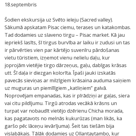
18.septembris
Šodien ekskursija uz Svēto ieleju (Sacred valley).
Sākumā apskatam Pisac ciemu, terases un katakombas.
Tad dodamies uz slaveno tirgu – Pisac market. Kā jau
iepriekš lasīts, šī tirgus burvība ar laiku ir zudusi un tas
ir pārvērties vien par kārtējo suvenīru pārdošanas
vietu tūristiem, izņemot vienu nelielu daļu, kur
joprojām vietējie tirgo dārzeņus, gaļu, dabīgas krāsas
utt. Šī daļa ir diezgan kolorīta. Īpaši jauki izskatās
pavecās sieviņas ar milzīgiem krāsaina auduma saiņiem
uz muguras un piemīlīgiem „katliņiem” galvā.
Noprovējam empanadas, kas ir pīrādziņi ar gaļas, siera
vai citu pildījumu. Tirgū atrodas vecākā krāsns un
turpat var nobaudīt vietējo dzērienu Chicha morada,
kas pagatavots no melnās kukurūzas (man likās, ka
garšo pēc lāceņu ievārījuma). Šeit tas tiešām bija
vislabākais. Tālāk dodamies uz Ollantaytambo, kur