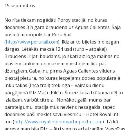
19.septembris
No rīta tiekam nogādāti Poroy stacijā, no kuras
dodamies 3 h garā braucienā uz Aguas Calientes. Šajā
posmā monopolisti ir Peru Rail
(
http://www.perurail.com
), līdz ar to biļetes ir diezgan
dārgas. Lētākās maksā 124 usd (turp – atpakaļ).
Brauciens ir ļoti baudāms, jo skati aiz loga mainās no
plašiem laukiem un maziem miestiņiem līdz pat
džungļiem. Gabaliņu pirms Aguas Calientes vilciens
piestāj pieturā, no kuras iespējams doties populārajā
Inku takas (Inca trail) trekingā – vairāku dienu
pārgājienā līdz Maču Pikču. Šoreiz laika trūkuma dēļ to
izlaižam, varbūt citreiz... Nonākot galā, mums par
pārsteigumu, stacijā mūs neviens nesagaida, tāpēc
dodamies paši meklēt savu viesnīcu – Hotel Royal Inti
Inn (
http://www.royalintiinnmachupicchu.com
). Tā kā
adrese man bija līdzi – ātri vien to arī atradām. Viesnīcas