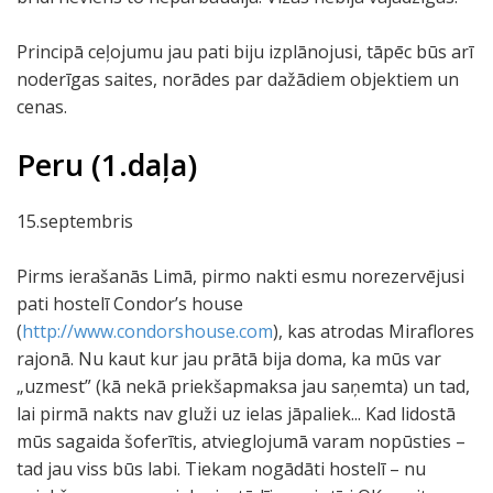
Principā ceļojumu jau pati biju izplānojusi, tāpēc būs arī
noderīgas saites, norādes par dažādiem objektiem un
cenas.
Peru (1.daļa)
15.septembris
Pirms ierašanās Limā, pirmo nakti esmu norezervējusi
pati hostelī Condor’s house
(
http://www.condorshouse.com
), kas atrodas Miraflores
rajonā. Nu kaut kur jau prātā bija doma, ka mūs var
„uzmest” (kā nekā priekšapmaksa jau saņemta) un tad,
lai pirmā nakts nav gluži uz ielas jāpaliek... Kad lidostā
mūs sagaida šoferītis, atvieglojumā varam nopūsties –
tad jau viss būs labi. Tiekam nogādāti hostelī – nu