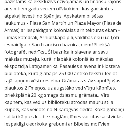
pazīstams kā ekskluzīvs dzīvojamais un finanšu rajons
ar simtiem gadu veciem olīvkokiem, kas gadsimtus
atpakaļ ievesti no Spānijas. Apskatam pilsētas
laukumus - Plaza San Martín un Plaza Mayor (Plaza de
Armas) ar iespaidīgām koloniālās arhitektūras ēkām –
Limas katedrāli, Arhibīskapa pili, valdības ēku u.c. Ļoti
iespaidīga ir San Francisco baznīca, diemžēl iekšā
fotografēt nedrīkst. Šī baznīca ir slavena ar savu
mākslas muzeju, kurā ir labākā koloniālās mākslas
ekspozīcija Latīņamerikā. Pasaules slavena ir klostera
bibliotēka, kurā glabājas 25 000 antīko tekstu. Ieejot
tajā, apņem vēstures elpa. Grāmatas stāv saputējušas
plauktos 2 līmeņos, uz augstāko ved vītņu kāpnītes,
priekšplānā 20 kg smaga dziesmu grāmata... Virs
kāpnēm, kas ved uz bibliotēku atrodas mauru stila
kupols, kas veidots no Nikaragvas ciedra. Koka gabaliņi
salikti kā puzzle - bez naglām, līmes vai citas saistvielas.
Iespaidīgi ciedrkoka grebumi ar Bībeles motīviem