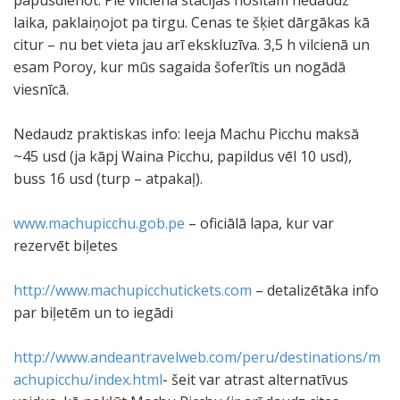
papusdienot. Pie vilciena stacijas nositam nedaudz
laika, paklaiņojot pa tirgu. Cenas te šķiet dārgākas kā
citur – nu bet vieta jau arī ekskluzīva. 3,5 h vilcienā un
esam Poroy, kur mūs sagaida šoferītis un nogādā
viesnīcā.
Nedaudz praktiskas info: Ieeja Machu Picchu maksā
~45 usd (ja kāpj Waina Picchu, papildus vēl 10 usd),
buss 16 usd (turp – atpakaļ).
www.machupicchu.gob.pe
– oficiālā lapa, kur var
rezervēt biļetes
http://www.machupicchutickets.com
– detalizētāka info
par biļetēm un to iegādi
http://www.andeantravelweb.com/peru/destinations/m
achupicchu/index.html
- šeit var atrast alternatīvus