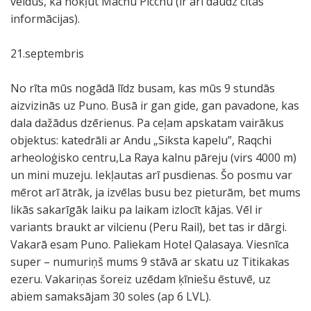
veidus, kā nokļūt Machu Picchu (ir arī daudz citas
informācijas).
21.septembris
No rīta mūs nogādā līdz busam, kas mūs 9 stundās
aizvizinās uz Puno. Busā ir gan gide, gan pavadone, kas
dala dažādus dzērienus. Pa ceļam apskatam vairākus
objektus: katedrāli ar Andu „Siksta kapelu”, Raqchi
arheoloģisko centru,La Raya kalnu pāreju (virs 4000 m)
un mini muzeju. Iekļautas arī pusdienas. Šo posmu var
mērot arī ātrāk, ja izvēlas busu bez pieturām, bet mums
likās sakarīgāk laiku pa laikam izlocīt kājas. Vēl ir
variants braukt ar vilcienu (Peru Rail), bet tas ir dārgi.
Vakarā esam Puno. Paliekam Hotel Qalasaya. Viesnīca
super – numuriņš mums 9 stāvā ar skatu uz Titikakas
ezeru. Vakariņas šoreiz uzēdam ķīniešu ēstuvē, uz
abiem samaksājam 30 soles (ap 6 LVL).