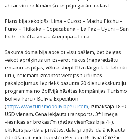
abi ar vīru nolēmām šo iespēju garām nelaist.
Plāns bija sekojošs: Lima – Cuzco – Machu Picchu –
Puno – Titikaka – Copacabana – La Paz – Uyuni – San
Pedro de Atacama – Arequipa – Lima.
Sākumā doma bija apceļot visu pašiem, bet beigās
veicot aprēķinus un izsverot riskus (neparedzētu
izmaiņu iespējas, vēlme stiept līdzi dārgu fototehniku
utt.), nolēmām izmantot vietējās tūrfirmas
pakalpojumus. Iepriekš pasūtīta 20 dienu ekskursiju
programma no Bolīvijā bāzētas kompānijas Turismo
Bolivia Peru / Bolivia Expedition
(
http://www.turismoboliviaperu.com
) izmaksāja 1830
USD vienam. Cenā iekļauts transports, 3* līmeņa
viesnīcas ar brokastīm (dažas viesnīcas bija 4*),
ekskursijas (daļa privātas, daļa grupās; daļā iekļauta
ēdināšana), gidi, transfēri Peru un Bolīvijā (Čīlē šie