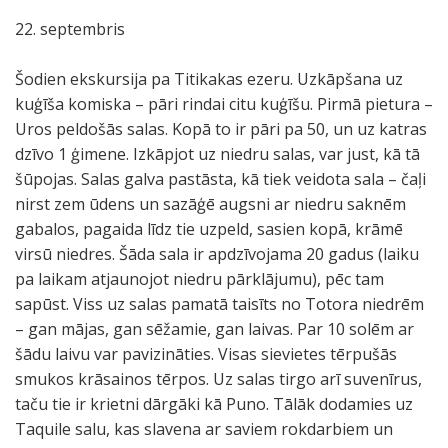
22. septembris
Šodien ekskursija pa Titikakas ezeru. Uzkāpšana uz
kuģīša komiska – pāri rindai citu kuģīšu. Pirmā pietura –
Uros peldošās salas. Kopā to ir pāri pa 50, un uz katras
dzīvo 1 ģimene. Izkāpjot uz niedru salas, var just, kā tā
šūpojas. Salas galva pastāsta, kā tiek veidota sala – čaļi
nirst zem ūdens un sazāģē augsni ar niedru saknēm
gabalos, pagaida līdz tie uzpeld, sasien kopā, krāmē
virsū niedres. Šāda sala ir apdzīvojama 20 gadus (laiku
pa laikam atjaunojot niedru pārklājumu), pēc tam
sapūst. Viss uz salas pamatā taisīts no Totora niedrēm
– gan mājas, gan sēžamie, gan laivas. Par 10 solēm ar
šādu laivu var pavizināties. Visas sievietes tērpušās
smukos krāsainos tērpos. Uz salas tirgo arī suvenīrus,
taču tie ir krietni dārgāki kā Puno. Tālāk dodamies uz
Taquile salu, kas slavena ar saviem rokdarbiem un