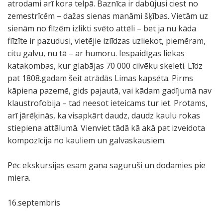
atrodami arī kora telpā. Baznīca ir dabūjusi ciest no
zemestrīcēm – dažas sienas manāmi šķības. Vietām uz
sienām no flīzēm izlikti svēto attēli – bet ja nu kāda
flīzīte ir pazudusi, vietējie izlīdzas uzliekot, piemēram,
citu galvu, nu tā – ar humoru. Iespaidīgas liekas
katakombas, kur glabājas 70 000 cilvēku skeleti. Līdz
pat 1808.gadam šeit atrādās Limas kapsēta. Pirms
kāpiena pazemē, gids pajautā, vai kādam gadījumā nav
klaustrofobija – tad neesot ieteicams tur iet. Protams,
arī jārēķinās, ka visapkārt daudz, daudz kaulu rokas
stiepiena attālumā. Vienviet tādā kā akā pat izveidota
kompozīcija no kauliem un galvaskausiem.
Pēc ekskursijas esam gana saguruši un dodamies pie
miera.
16.septembris