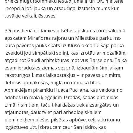
priekš mugursomnieku iestādījuma ir tīri OK, meitene
recepcijā ļoti jauka un atsaucīga, izstāsta mums kur
tuvākie veikali, ēstuves.
Pēcpusdienā dodamies pilsētas apskates tūrē: sākumā
apskatam Miraflores rajonu un Mīlestības parku, no
kura paveras jauks skats uz Kluso okeānu. Šajā parkā
izveidoti ļoti simpātiski soliņi, kas izrotāti ar mozaīkām,
atgādinot Gaudi arhitektūras motīvus Barselonā. Tā kā
esam ieradušies ziemas sezonā, izbaudām šim laikam
raksturīgos Limas laikapstākļus – ir pavēss un mitrs,
debesis apmākušās, miglā un dūmakā tītas.
Apmeklējam piramīdu Huaca Pucllana, kas veidota no
adobes un māla ķieģeļiem. Izrādās, šādas piramīdas
Limā ir simtiem, taču tikai dažas tiek aizsargātas un
atjaunotas; daudzviet pāri arheoloģiskajiem
pieminekļiem plešas pilsētas apbūve, ceļi, atkritumu
izgāztuves utt. Izbraucam caur San Isidro, kas