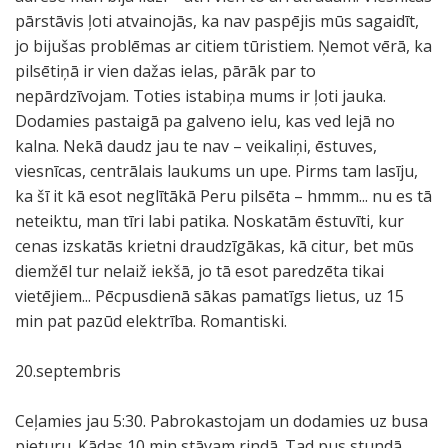
pārstāvis ļoti atvainojās, ka nav paspējis mūs sagaidīt,
jo bijušas problēmas ar citiem tūristiem. Ņemot vērā, ka
pilsētiņā ir vien dažas ielas, pārāk par to
nepārdzīvojam. Toties istabiņa mums ir ļoti jauka.
Dodamies pastaigā pa galveno ielu, kas ved lejā no
kalna. Nekā daudz jau te nav – veikaliņi, ēstuves,
viesnīcas, centrālais laukums un upe. Pirms tam lasīju,
ka šī it kā esot neglītākā Peru pilsēta – hmmm... nu es tā
neteiktu, man tīri labi patika. Noskatām ēstuvīti, kur
cenas izskatās krietni draudzīgākas, kā citur, bet mūs
diemžēl tur nelaiž iekšā, jo tā esot paredzēta tikai
vietējiem... Pēcpusdienā sākas pamatīgs lietus, uz 15
min pat pazūd elektrība. Romantiski.
20.septembris
Ceļamies jau 5:30. Pabrokastojam un dodamies uz busa
pieturu. Kādas 10 min stāvam rindā. Tad pus stundā