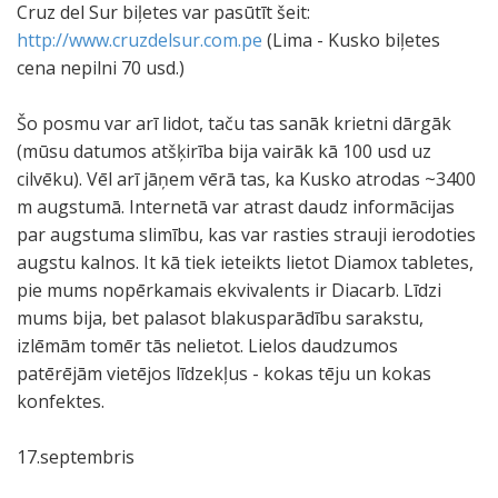
Cruz del Sur biļetes var pasūtīt šeit:
http://www.cruzdelsur.com.pe
(Lima - Kusko biļetes
cena nepilni 70 usd.)
Šo posmu var arī lidot, taču tas sanāk krietni dārgāk
(mūsu datumos atšķirība bija vairāk kā 100 usd uz
cilvēku). Vēl arī jāņem vērā tas, ka Kusko atrodas ~3400
m augstumā. Internetā var atrast daudz informācijas
par augstuma slimību, kas var rasties strauji ierodoties
augstu kalnos. It kā tiek ieteikts lietot Diamox tabletes,
pie mums nopērkamais ekvivalents ir Diacarb. Līdzi
mums bija, bet palasot blakusparādību sarakstu,
izlēmām tomēr tās nelietot. Lielos daudzumos
patērējām vietējos līdzekļus - kokas tēju un kokas
konfektes.
17.septembris