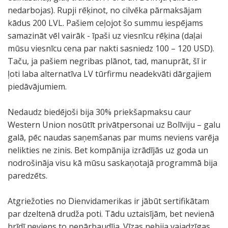
nedarbojas). Rupji rēķinot, no cilvēka pārmaksājam
kādus 200 LVL. Pašiem ceļojot šo summu iespējams
samazināt vēl vairāk - īpaši uz viesnīcu rēķina (daļai
mūsu viesnīcu cena par nakti sasniedz 100 – 120 USD).
Taču, ja pašiem negribas plānot, tad, manuprāt, šī ir
ļoti laba alternatīva LV tūrfirmu neadekvāti dārgajiem
piedāvājumiem.
Nedaudz biedējoši bija 30% priekšapmaksu caur
Western Union nosūtīt privātpersonai uz Bolīviju – galu
galā, pēc naudas saņemšanas par mums neviens varēja
nelikties ne zinis. Bet kompānija izrādījās uz goda un
nodrošināja visu kā mūsu saskaņotajā programmā bija
paredzēts.
Atgriežoties no Dienvidamerikas ir jābūt sertifikātam
par dzeltenā drudža poti. Tādu uztaisījām, bet nevienā
brīdī neviens to nepārbaudīja. Vīzas nebija vajadzīgas.