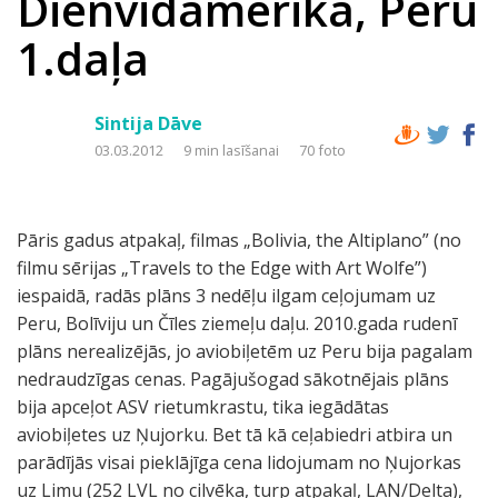
Dienvidamerika, Peru
1.daļa
Sintija Dāve
03.03.2012
9 min lasīšanai
70 foto
Pāris gadus atpakaļ, filmas „Bolivia, the Altiplano” (no
filmu sērijas „Travels to the Edge with Art Wolfe”)
iespaidā, radās plāns 3 nedēļu ilgam ceļojumam uz
Peru, Bolīviju un Čīles ziemeļu daļu. 2010.gada rudenī
plāns nerealizējās, jo aviobiļetēm uz Peru bija pagalam
nedraudzīgas cenas. Pagājušogad sākotnējais plāns
bija apceļot ASV rietumkrastu, tika iegādātas
aviobiļetes uz Ņujorku. Bet tā kā ceļabiedri atbira un
parādījās visai pieklājīga cena lidojumam no Ņujorkas
uz Limu (252 LVL no cilvēka, turp atpakaļ, LAN/Delta),