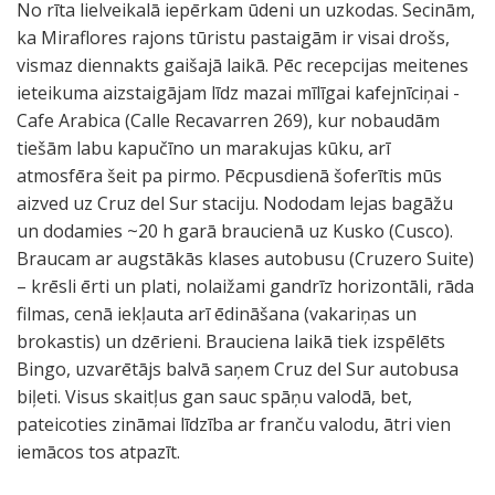
No rīta lielveikalā iepērkam ūdeni un uzkodas. Secinām,
ka Miraflores rajons tūristu pastaigām ir visai drošs,
vismaz diennakts gaišajā laikā. Pēc recepcijas meitenes
ieteikuma aizstaigājam līdz mazai mīlīgai kafejnīciņai -
Cafe Arabica (Calle Recavarren 269), kur nobaudām
tiešām labu kapučīno un marakujas kūku, arī
atmosfēra šeit pa pirmo. Pēcpusdienā šoferītis mūs
aizved uz Cruz del Sur staciju. Nododam lejas bagāžu
un dodamies ~20 h garā braucienā uz Kusko (Cusco).
Braucam ar augstākās klases autobusu (Cruzero Suite)
– krēsli ērti un plati, nolaižami gandrīz horizontāli, rāda
filmas, cenā iekļauta arī ēdināšana (vakariņas un
brokastis) un dzērieni. Brauciena laikā tiek izspēlēts
Bingo, uzvarētājs balvā saņem Cruz del Sur autobusa
biļeti. Visus skaitļus gan sauc spāņu valodā, bet,
pateicoties zināmai līdzība ar franču valodu, ātri vien
iemācos tos atpazīt.