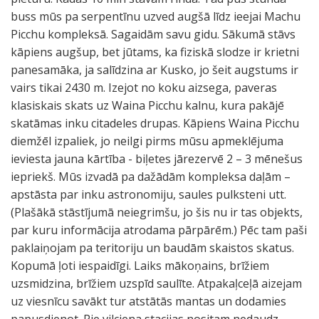
buss mūs pa serpentīnu uzved augšā līdz ieejai Machu
Picchu kompleksā. Sagaidām savu gidu. Sākumā stāvs
kāpiens augšup, bet jūtams, ka fiziskā slodze ir krietni
panesamāka, ja salīdzina ar Kusko, jo šeit augstums ir
vairs tikai 2430 m. Izejot no koku aizsega, paveras
klasiskais skats uz Waina Picchu kalnu, kura pakājē
skatāmas inku citadeles drupas. Kāpiens Waina Picchu
diemžēl izpaliek, jo neilgi pirms mūsu apmeklējuma
ieviesta jauna kārtība - biļetes jārezervē 2 – 3 mēnešus
iepriekš. Mūs izvadā pa dažādām kompleksa daļām –
apstāsta par inku astronomiju, saules pulksteni utt.
(Plašākā stāstījumā neiegrimšu, jo šis nu ir tas objekts,
par kuru informācija atrodama pārpārēm.) Pēc tam paši
paklaiņojam pa teritoriju un baudām skaistos skatus.
Kopumā ļoti iespaidīgi. Laiks mākoņains, brīžiem
uzsmidzina, brīžiem uzspīd saulīte. Atpakaļceļā aizejam
uz viesnīcu savākt tur atstātās mantas un dodamies