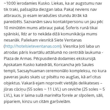
~10:00 ierodamies Kusko. Liekas, ka ar augstumu nav
tik traki, pašsajūta diezgan laba. Pakaļ neviens nav
atbraucis, jo esam ieradušies stundu ātrāk kā
paredzēts. Sazvanām savu kontaktpersonu un jau pēc
10 minūtēm mums atbrauc pakaļ. Šoferis runā tikai
spāniski, līdz ar to nekāda dižā komunikācija mums
nesanāk. Paliekam viesnīcā Siete Ventanas
(
http://hotelsieteventanas.com
). Viesnīca ļoti laba un
atrodas pāris kvartālu attālumā no centrālā laukuma -
Plaza de Armas. Pēcpusdienā dodamies ekskursijā.
Apskatam Kusko katedrāli, Koricancha jeb Saules
templi, Sacsayhuaman ceremoniālo kompleksu, no kura
paveras jauks skats uz pilsētu no augšas, kā arī citus
objektus. Vakarā ejam noprovēt vietējās delikateses –
jūras cūciņu (55 soles ~ 11 LVL) un ceviche (25 soles ~ 5
LVL), kas ir laima sulā marinēta forele ar sīpoliem, sāli,
pipariem, kinzu un citām garšvielām.