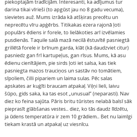
piekoptajām tradīcijām. Interesanti, ka adījumus tur
darina tikai vīrieši (to apgūst jau no 8 gadu vecuma),
sievietes auž. Mums izrāda kā atšķiras precētu un
neprecētu vīru apģērbs. Titikakas ezera rajonā ļoti
populārs ēdiens ir forele, to lielākoties arī izvēlamies
pusdienās. Taquile salā mazā necilā ēstuvītē pasniegtā
grillētā forele ir brīnum garda, klāt (kā daudzviet citur)
pasniedz gan frī kartupeļus, gan rīsus. Mums, kā asu
ēdienu cienītājiem, pie sirds ļoti iet salsa, kas tiek
pasniegta mazos trauciņos un sastāv no tomātiem,
sīpoliem, čilli pipariem un laima sulas. Pēc salas
apskates ar kuģīti braucam atpakaļ. Viļņi lieli, laivu
šūpo, gids saka, ka tas esot „unusual” (neparasti). Nav
diez ko feina sajūta. Pāris britu tūristes nelabā balsī sāk
pieprasīt glābšanas vestes... diez, ko tās daudz līdzētu,
ja ūdens temperatūra ir zem 10 grādiem... Bet nu laimīgi
tiekam krastā un atpakaļ uz viesnīcu.