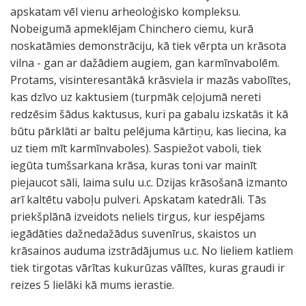
apskatam vēl vienu arheoloģisko kompleksu.
Nobeigumā apmeklējam Chinchero ciemu, kurā
noskatāmies demonstrāciju, kā tiek vērpta un krāsota
vilna - gan ar dažādiem augiem, gan karmīnvabolēm.
Protams, visinteresantākā krāsviela ir mazās vabolītes,
kas dzīvo uz kaktusiem (turpmāk ceļojumā nereti
redzēsim šādus kaktusus, kuri pa gabalu izskatās it kā
būtu pārklāti ar baltu pelējuma kārtiņu, kas liecina, ka
uz tiem mīt karmīnvaboles). Saspiežot vaboli, tiek
iegūta tumšsarkana krāsa, kuras toni var mainīt
piejaucot sāli, laima sulu u.c. Dzijas krāsošanā izmanto
arī kaltētu vaboļu pulveri. Apskatam katedrāli. Tās
priekšplānā izveidots neliels tirgus, kur iespējams
iegādāties dažnedažādus suvenīrus, skaistos un
krāsainos auduma izstrādājumus u.c. No lieliem katliem
tiek tirgotas vārītas kukurūzas vālītes, kuras graudi ir
reizes 5 lielāki kā mums ierastie.