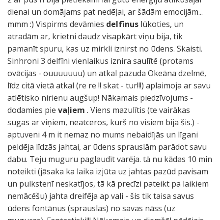
dienai un domājams pat nedēļai, ar šādām emocijām...
mmm :) Vispirms devāmies
delfīnus
lūkoties, un
atradām ar, krietni daudz visapkārt viņu bija, tik
pamanīt spuru, kas uz mirkli iznirst no ūdens. Skaisti.
Sinhroni 3 delfīni vienlaikus iznira saulītē (protams
ovācijas - ouuuuuuu) un atkal pazuda Okeāna dzelmē,
līdz citā vietā atkal (re re !! skat - tur!!!) aplaimoja ar savu
atlētisko nirienu augšup! Nākamais piedzīvojums -
dodamies pie
vaļiem
. Viens mazulītis (te vairākas
sugas ar viņiem, neatceros, kurš no visiem bija šis.) -
aptuveni 4 m it nemaz no mums nebaidījās un līgani
peldēja līdzās jahtai, ar ūdens sprauslām parādot savu
dabu. Teju muguru paglaudīt varēja. tā nu kādas 10 min
noteikti (jāsaka ka laika izjūta uz jahtas pazūd pavisam
un pulkstenī neskatījos, tā kā precīzi pateikt pa laikiem
nemācēšu) jahta dreifēja ap vali - šis tik taisa savus
ūdens fontānus (sprauslas) no savas nāss (uz