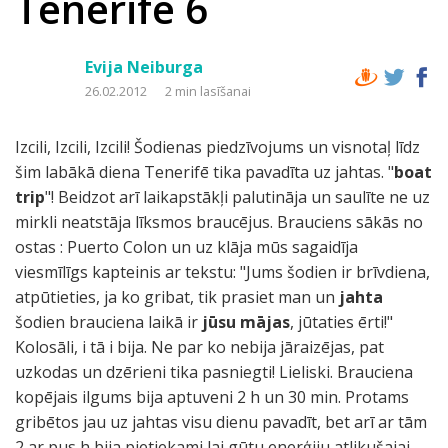
Tenerife 6
Evija Neiburga
26.02.2012
2 min lasīšanai
Izcili, Izcili, Izcili! Šodienas piedzīvojums un visnotaļ līdz
šim labākā diena Tenerifē tika pavadīta uz jahtas. "
boat
trip
"! Beidzot arī laikapstākļi palutināja un saulīte ne uz
mirkli neatstāja līksmos braucējus. Brauciens sākās no
ostas : Puerto Colon un uz klāja mūs sagaidīja
viesmīlīgs kapteinis ar tekstu: "Jums šodien ir brīvdiena,
atpūtieties, ja ko gribat, tik prasiet man un
jahta
šodien brauciena laikā ir
jūsu mājas
, jūtaties ērti!"
Kolosāli, i tā i bija. Ne par ko nebija jāraizējas, pat
uzkodas un dzērieni tika pasniegti! Lieliski. Brauciena
kopējais ilgums bija aptuveni 2 h un 30 min. Protams
gribētos jau uz jahtas visu dienu pavadīt, bet arī ar tām
2 ar pus h bija pietiekami lai gūtu enerģiju atlikušajai