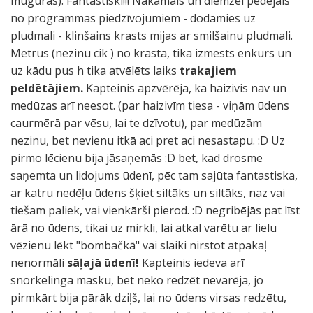
muguras). Fantastiski!!! Nākamais un diemžēl pēdējais
no programmas piedzīvojumiem - dodamies uz
pludmali - klinšains krasts mijas ar smilšainu pludmali.
Metrus (nezinu cik ) no krasta, tika izmests enkurs un
uz kādu pus h tika atvēlēts laiks
trakajiem
peldētājiem.
Kapteinis apzvērēja, ka haizivis nav un
medūzas arī neesot. (par haizivīm tiesa - viņām ūdens
caurmērā par vēsu, lai te dzīvotu), par medūzām
nezinu, bet nevienu itkā aci pret aci nesastapu. :D Uz
pirmo lēcienu bija jāsaņemās :D bet, kad drosme
saņemta un lidojums ūdenī, pēc tam sajūta fantastiska,
ar katru nedēļu ūdens šķiet siltāks un siltāks, naz vai
tiešam paliek, vai vienkārši pierod. :D negribējās pat līst
ārā no ūdens, tikai uz mirkli, lai atkal varētu ar lielu
vēzienu lēkt "bombačkā" vai slaiki nirstot atpakaļ
nenormāli
sāļajā ūdenī!
Kapteinis iedeva arī
snorkelinga masku, bet neko redzēt nevarēja, jo
pirmkārt bija pārāk dziļš, lai no ūdens virsas redzētu,