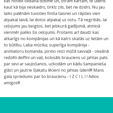
kas notiek okeāna dzelmē un, otrām kārtām, te ūdens
kaut kā bija neskaidrs, tirkīz zils, bet ne dzidrs. Nu jau
laiks palēnām tuvoties finiša taisnei un rāpties vien
atpakaļ laivā, lai dotos atpakaļ uz ostu. Tā negribās, lai
ceļojums jau beigtos, bet jebkurā gadījumā, atmiņā
vienmēr paliks šis ceļojums. Protams arī daudz kas
atkarīgs no kompānijas un kā katrs skatās uz lietām un
to būtību. Laba mūzika, superīga kompānija -
animatoru komanda, pirmo reizi mūžā savvaļā - okeānā
redzēti delfīni un vaļi, kolosāls brauciens uz jahtas pats
par sevi ar sauļošanos, uzkodām un kādu šampanieša
glāzi un jautrie šļakatu lēcieni no jahtas ūdenī!!! Mans
gala spriedums par šo braucienu - I Z C I L I ! Adios
amigos!!!