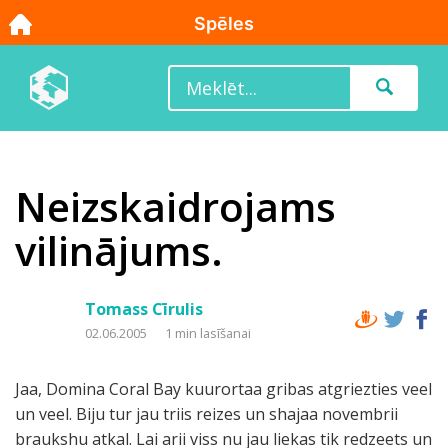
Neizskaidrojams
vilinājums.
Tomass Cīrulis
02.06.2005
1 min lasīšanai
Jaa, Domina Coral Bay kuurortaa gribas atgriezties veel
un veel. Biju tur jau triis reizes un shajaa novembrii
braukshu atkal. Lai arii viss nu jau liekas tik redzeets un