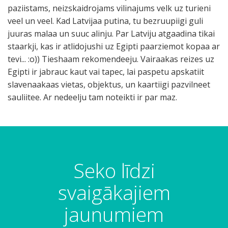
paziistams, neizskaidrojams vilinajums velk uz turieni
veel un veel. Kad Latvijaa putina, tu bezruupiigi guli
juuras malaa un suuc alinju. Par Latviju atgaadina tikai
staarkji, kas ir atlidojushi uz Egipti paarziemot kopaa ar
tevi... :o)) Tieshaam rekomendeeju. Vairaakas reizes uz
Egipti ir jabrauc kaut vai tapec, lai paspetu apskatiit
slavenaakaas vietas, objektus, un kaartiigi pazvilneet
sauliitee. Ar nedeelju tam noteikti ir par maz.
Seko līdzi
svaigākajiem
jaunumiem