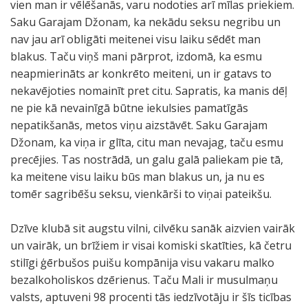
vien man ir vēlēšanās, varu nodoties arī mīlas priekiem.
Saku Garajam Džonam, ka nekādu seksu negribu un
nav jau arī obligāti meitenei visu laiku sēdēt man
blakus. Taču viņš mani pārprot, izdomā, ka esmu
neapmierināts ar konkrēto meiteni, un ir gatavs to
nekavējoties nomainīt pret citu. Sapratis, ka manis dēļ
ne pie kā nevainīgā būtne iekulsies pamatīgās
nepatikšanās, metos viņu aizstāvēt. Saku Garajam
Džonam, ka viņa ir glīta, citu man nevajag, taču esmu
precējies. Tas nostrādā, un galu galā paliekam pie tā,
ka meitene visu laiku būs man blakus un, ja nu es
tomēr sagribēšu seksu, vienkārši to viņai pateikšu.
Dzīve klubā sit augstu vilni, cilvēku sanāk aizvien vairāk
un vairāk, un brīžiem ir visai komiski skatīties, kā četru
stilīgi ģērbušos puišu kompānija visu vakaru malko
bezalkoholiskos dzērienus. Taču Mali ir musulmaņu
valsts, aptuveni 98 procenti tās iedzīvotāju ir šīs ticības