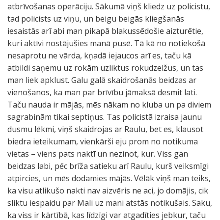
atbrīvošanas operāciju. Sākumā viņš kliedz uz policistu,
tad policists uz viņu, un beigu beigās kliegšanās
iesaistās arī abi man pikapā blakussēdošie aizturētie,
kuri aktīvi nostājušies manā pusē. Tā kā no notiekošā
nesaprotu ne vārda, kņadā iejaucos arī es, taču kā
atbildi saņemu uz rokām uzliktus rokudzelžus, un tas
man liek apklust. Galu galā skaidrošanās beidzas ar
vienošanos, ka man par brīvību jāmaksā desmit lati.
Taču nauda ir mājās, mēs nākam no kluba un pa diviem
sagrabinām tikai septiņus. Tas policistā izraisa jaunu
dusmu lēkmi, viņš skaidrojas ar Raulu, bet es, klausot
biedra ieteikumam, vienkārši eju prom no notikuma
vietas – viens pats naktī un nezinot, kur. Viss gan
beidzas labi, pēc brīža satieku arī Raulu, kurš veiksmīgi
atpircies, un mēs dodamies mājās. Vēlāk viņš man teiks,
ka visu atlikušo nakti nav aizvēris ne aci, jo domājis, cik
sliktu iespaidu par Mali uz mani atstās notikušais. Saku,
ka viss ir kārtībā, kas līdzīgi var atgadīties jebkur, taču