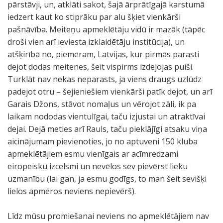
pārstāvji, un, atklāti sakot, šajā ārprātīgajā karstumā
iedzert kaut ko stiprāku par alu šķiet vienkārši
pašnāvība. Meiteņu apmeklētāju vidū ir mazāk (tāpēc
droši vien arī ieviesta izklaidētāju institūcija), un
atšķirībā no, piemēram, Latvijas, kur pirmās parasti
dejot dodas meitenes, šeit vispirms izdejojas puiši.
Turklāt nav nekas neparasts, ja viens draugs uzlūdz
padejot otru – šejieniešiem vienkārši patīk dejot, un arī
Garais Džons, stāvot nomaļus un vērojot zāli, ik pa
laikam nododas vientulīgai, taču izjustai un atraktīvai
dejai. Dejā meties arī Rauls, taču pieklājīgi atsaku viņa
aicinājumam pievienoties, jo no aptuveni 150 kluba
apmeklētājiem esmu vienīgais ar acīmredzami
eiropeisku izcelsmi un nevēlos sev pievērst lieku
uzmanību (lai gan, ja esmu godīgs, to man šeit sevišķi
lielos apmēros neviens nepievērš).
Līdz mūsu promiešanai neviens no apmeklētājiem nav