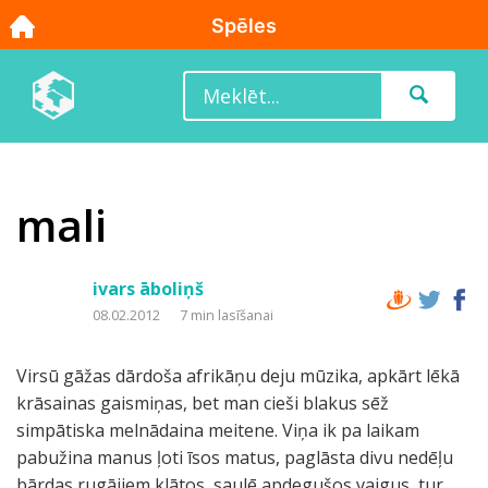
mali
ivars āboliņš
08.02.2012
7 min lasīšanai
Virsū gāžas dārdoša afrikāņu deju mūzika, apkārt lēkā
krāsainas gaismiņas, bet man cieši blakus sēž
simpātiska melnādaina meitene. Viņa ik pa laikam
pabužina manus ļoti īsos matus, paglāsta divu nedēļu
bārdas rugājiem klātos, saulē apdegušos vaigus, tur