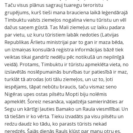
Taču visus plānus sagrauj tuaregu teroristu
grupējums, kurš tieši mana brauciena laikā leģendārajā
Timbuktu valsts ziemeļos nogalina vienu tūristu un vēl
dažus saņem gūstā. Tas Mali ziemeļus uz laiku padara
par vietu, uz kuru tūristiem labāk nedoties (Latvijas
Republikas Ārlietu ministrijai par to gan ir maza bēda,
un izmaiņas konsulārā reģistra informācijas bāzē tiek
veiktas tikai gandrīz nedēļu pēc notikušā un nepilnīgā
veidā). Protams, Timbuktu ir tūristu apmeklēta vieta, no
izslavētās noslēpumainās burvības tur patiesībā ir maz,
turklāt tā atrodas ļoti tālu ziemeļos, un uz to, ļoti
iespējams, tāpat nebūtu braucis, taču vismaz seno
Nigēras upes ostas pilsētu Mopti biju nolēmis
apmeklēt. Šoreiz nesanāca, vajadzēja samierināties ar
Segu un kārtīgi ļauties Bamako un Raula viesmīlībai. Un
tā tiešām ir ko vērta. Tieku izvadāts pa visu pilsētu un
redzu daudz ko tādu, ko parasts tūrists nekad
neredzēs. Šajās dienās Rauls kļūst par manu otru es,