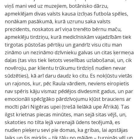
viņš mani ved uz muzejiem, botānisko dārzu,
apmeklējam divas valsts kausa izcīņas futbola spēles,
nonākam pasākumā, kurā uzrunu saka valsts
prezidents, noskatos arī viņa trenēto bērnu maču,
apmeklēju tirdziņu, kurā medicīniskām vajadzībām tiek
tirgotas pūstošas pērtiķu un gandrīz visu citu man
zināmo un nezināmo dzīvnieku galvas un citas ķermeņa
daļas (tas viss tiek lietots veselības uzlabošanai, un, cik
novēroju, par klientu trūkumu tirdziņš nudien nevar
sūdzēties), kā arī daru daudz ko citu. Es nokļūstu vietās
un rajonos, kur, pēc Raula vārdiem, neviens eiropietis
nav spēris kāju vismaz pēdējos divdesmit gadus, un par
emocionāli spēcīgāko pārdzīvojumu kļūst brauciens ar
mocīti pāri Nigēras upei (trešā lielākā upe Āfrikā). Tas
ilgst krietnas piecas minūtes, man sejā sitas vējš, un,
skatoties no tilta lejā varenajā ūdens tecējumā, es
nudien pieķeru sevi pie domas, ka gribas, lai apstājas
laiks un šis mirklis – tik tālu no mājām – turpinās vēl un