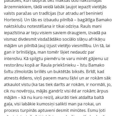
pasaules, kuri labprāt bez maksas dod naktsmājas
ārzemniekiem, tādā veidā labāk ļaujot iepazīt vietējās
valsts paražas un tradīcijas (tur atradu arī beninieti
Hortensi). Un tās es izbaudu pilnībā – bagātīga Bamako
naktsklubu notestēšana ir tikai odziņa. Rauls mani
iepazīstina ar teju visiem saviem draugiem, izvadā pa
vismaz divdesmit visdažādāko sociālo slāņu afrikāņu
mājām un pilnībā ļauj izjust vietējo viesmīlību. Un tā, lai
gan ir brīnišķīga, man tomēr šķiet nedaudz par
intensīvu. Kā spilgtu piemēru te varu minēt gājienu uz
restorānu kopā ar Raula priekšnieku – īstu Bamako
švītu zīmolotās brillēs un buktētās biksēs. Brīdī, kad
atnests ēdiens, viņš paņem manu šķīvi un ar rokām sāk
atkaulot vistu (ka tas tiek darīts ar rokām, ir normāli, jo,
cik nu novēroju, mājās gandrīz visi ēd ar rokām; ārpus
mājām – kā nu kuro reizi), akurāti tiek atdalīta baltā
gaļa, visi labākie kumosiņi salikti man pa rokai, un
process turpinās aptuveni desmit minūtes. Esmu ļoti