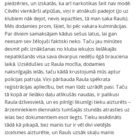
piedzēries, un izskatās, ka arī narkotikas šeit nav modē.
Cilvēki vienkārši atpūšas, viņi ir atnākuši padejot (jo uz
klubiem nāk dejot, nevis iepazīties, tā man saka Rauls).
Mēs dodamies prom, šķiet, īsi pēc vakara kulminācijas.
Par diviem samaksājam kādus sešus latus, lai gan
neesam sev žēlojuši faktiski neko. Taču jau minūtes
desmit pēc iznākšanas no kluba iekuļos lielākajās
nepatikšanās visa sava divarpus nedēļu ilgā brauciena
laikā. Uzsēdušies uz Raula mocīša, dodamies
naksnīgajās ielās, taču kādā krustojumā mūs aptur
policijas patruļa. Viņi pārbauda Raula spēkrata
reģistrācijas apliecību, bet man lūdz uzrādīt pasi. Taču
tā kopā ar lielāko daļu atlikušās naudas, ir palikusi
Raula dzīvesvietā, un es pilnīgi likumīgi tieku aizturēts –
ārzemniekiem diennakts tumšajās stundās atrasties uz
ielas bez dokumentiem esot liegts. Tieku iesēdināts
tādā kā pikapā, bez manis tur ir vēl divi vietējās
izcelsmes aizturētie, un Rauls uzsāk skaļu manis