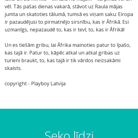
vēl. Tās pašas dienas vakarā, stāvot uz Raula mājas
jumta un skatoties tālumā, tumsā es viņam saku: Eiropa
ir pazaudējusi to pirmatnējo sirsnību, kas ir Āfrikā. Esi
uzmanīgs, nepazaudē to, kas ir tevī, to, kas ir Āfrikā!
Un es tiešām gribu, lai Āfrika mainoties patur to īpašo,
kas tajā ir. Patur to, kāpēc atkal un atkal gribas uz
turieni braukt, to, kas tajā ir tik vārdos neizsakāmi
skaists.
copyright - Playboy Latvija
Seko līdzi