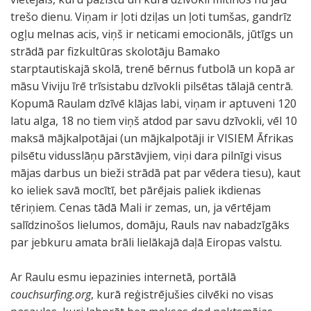
trešo dienu. Viņam ir ļoti dziļas un ļoti tumšas, gandrīz
ogļu melnas acis, viņš ir neticami emocionāls, jūtīgs un
strādā par fizkultūras skolotāju Bamako
starptautiskajā skolā, trenē bērnus futbolā un kopā ar
māsu Viviju īrē trīsistabu dzīvokli pilsētas tālajā centrā.
Kopumā Raulam dzīvē klājas labi, viņam ir aptuveni 120
latu alga, 18 no tiem viņš atdod par savu dzīvokli, vēl 10
maksā mājkalpotājai (un mājkalpotāji ir VISIEM Āfrikas
pilsētu vidusslāņu pārstāvjiem, viņi dara pilnīgi visus
mājas darbus un bieži strādā pat par vēdera tiesu), kaut
ko ieliek savā mocītī, bet pārējais paliek ikdienas
tēriņiem. Cenas tādā Mali ir zemas, un, ja vērtējam
salīdzinošos lielumos, domāju, Rauls nav nabadzīgāks
par jebkuru amata brāli lielākajā daļā Eiropas valstu.
Ar Raulu esmu iepazinies internetā, portālā
couchsurfing.org
, kurā reģistrējušies cilvēki no visas