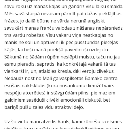
savu roku uz manas kājas un gandrīz visu laiku smaida.
Mēs savā starpā nevaram pārmīt pat dažas pieklājības
frāzes, jo daiļā būtne ne vārda nerunā angliski,
savukārt manas franču valodas zināšanas nepārsniedz
trīs vārdu robežas. Visu vakaru viņa neatkāpjas no
manis ne soli un aptuveni ik pēc pusstundas pieceļas
kājās, lai tieši manā priekšā pavedinoši uzdejotu.
Sākumā no šādām rūpēm neslēpti mulstu, taču nu jau
esmu pieradis, sapratis, ka konkrētajā vakarā tā tas
vienkārši ir, un, atlaidies krēslā, dīki vēroju cilvēkus.
Nedaudz nost no Mali galvaspilsētas Bamako centra
esošais naktsklubs (kura nosaukumu diemžēl vairs
nespēju atcerēties) ir stāvgrūdām pilns, pie maziem
galdiņiem sasēduši cilvēki emocionāli diskutē, bet
bariņš puišu zāles vidū atraktīvi dejo.
Uz šo vietu mani atvedis Rauls, kamerūniešu izcelsmes
vietējais, kuru pazīstu un kura dzīvoklī mitinos nu jau