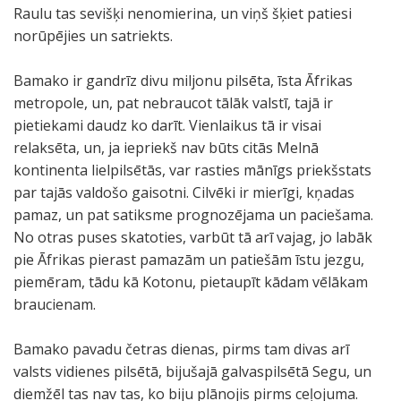
Raulu tas sevišķi nenomierina, un viņš šķiet patiesi
norūpējies un satriekts.
Bamako ir gandrīz divu miljonu pilsēta, īsta Āfrikas
metropole, un, pat nebraucot tālāk valstī, tajā ir
pietiekami daudz ko darīt. Vienlaikus tā ir visai
relaksēta, un, ja iepriekš nav būts citās Melnā
kontinenta lielpilsētās, var rasties mānīgs priekšstats
par tajās valdošo gaisotni. Cilvēki ir mierīgi, kņadas
pamaz, un pat satiksme prognozējama un paciešama.
No otras puses skatoties, varbūt tā arī vajag, jo labāk
pie Āfrikas pierast pamazām un patiešām īstu jezgu,
piemēram, tādu kā Kotonu, pietaupīt kādam vēlākam
braucienam.
Bamako pavadu četras dienas, pirms tam divas arī
valsts vidienes pilsētā, bijušajā galvaspilsētā Segu, un
diemžēl tas nav tas, ko biju plānojis pirms ceļojuma.