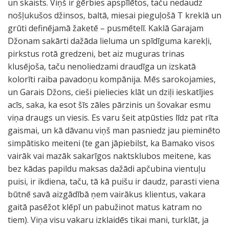
un skaists. Viņš ir ģērbies apspīlētos, taču nedaudz
nošļukušos džinsos, baltā, miesai pieguļošā T kreklā un
grūti definējamā žaketē – pusmētelī. Kaklā Garajam
Džonam sakārti dažāda lieluma un spīdīguma karekļi,
pirkstus rotā gredzeni, bet aiz muguras trinas
klusējoša, taču nenoliedzami draudīga un izskatā
kolorīti raiba pavadoņu kompānija. Mēs sarokojamies,
un Garais Džons, cieši pieliecies klāt un dziļi ieskatījies
acīs, saka, ka esot šīs zāles pārzinis un šovakar esmu
viņa draugs un viesis. Es varu šeit atpūsties līdz pat rīta
gaismai, un kā dāvanu viņš man pasniedz jau pieminēto
simpātisko meiteni (te gan jāpiebilst, ka Bamako visos
vairāk vai mazāk sakarīgos naktsklubos meitene, kas
bez kādas papildu maksas dažādi apčubina vientuļu
puisi, ir ikdiena, taču, tā kā puišu ir daudz, parasti viena
būtnē savā aizgādībā ņem vairākus klientus, vakara
gaitā pasēžot klēpī un pabužinot matus katram no
tiem). Viņa visu vakaru izklaidēs tikai mani, turklāt, ja