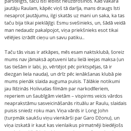
pārsteigts, taču īsti iebilst neuzdrošinos. Kad vakarā
jautāju Raulam, kāpēc viņš tā darīja, mans draugs īsti
nesaprot jautājumu, ilgi skatās uz mani un saka, ka tas
taču bija tikai pieklājīgi. Esmu svešinieks, un, šādā veidā
man nedaudz pakalpojot, viņa priekšnieks esot tikai
vēlējies izrādīt cieņu un savu patiku...
Taču tās visas ir atkāpes, mēs esam naktsklubā, šoreiz
mums nav jāmaksā aptuveni latu lielā ieejas maksa (un
tas tiešām ir labi, jo, vērtējot pēc pirktspējas, tā ir
diezgan liela nauda), un drīz pēc ienākšanas klubā pie
mums pienāk slaida auguma puisis. Tālākie notikumi
jau līdzinās Holivudas filmām par narkodīleriem,
reperiem un šaubīgām vietām – vispirms veicis vārdos
neaprakstāmu sasveicināšanās rituālu ar Raulu, slaidais
puisis sniedz roku man. Viņa vārds ir Long John
(turpmāk saukšu viņu vienkārši par Garo Džonu), un
viņa izskatā ir kaut kas vienlaikus pirmatnēji biedējošs