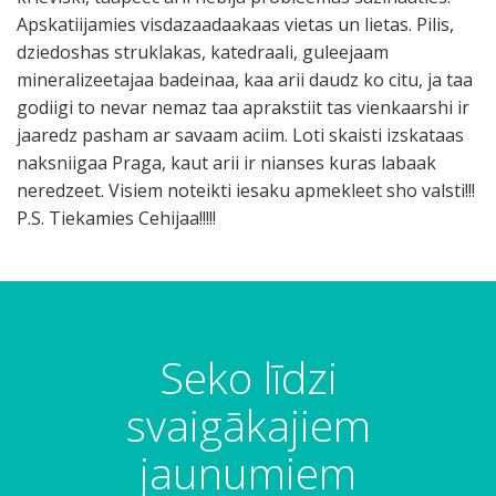
Apskatiijamies visdazaadaakaas vietas un lietas. Pilis,
dziedoshas struklakas, katedraali, guleejaam
mineralizeetajaa badeinaa, kaa arii daudz ko citu, ja taa
godiigi to nevar nemaz taa aprakstiit tas vienkaarshi ir
jaaredz pasham ar savaam aciim. Loti skaisti izskataas
naksniigaa Praga, kaut arii ir nianses kuras labaak
neredzeet. Visiem noteikti iesaku apmekleet sho valsti!!!
P.S. Tiekamies Cehijaa!!!!!
Seko līdzi
svaigākajiem
jaunumiem