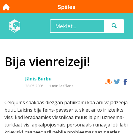
Bija vienreizeji!
Jānis Burbu
28.05.2005
1 min lasīšanai
Celojums saakaas diezgan patiiikami kaa arii vajadzeeja
buut. Laicins bija feins-pavasaris, skiet ar to ir izteikts
viss. kad ieradaamies viesniicaa muus laipni uzneema-
turklaat visi apkalpojoshais personaals runaaja loti labi
krieviski, taapeec arii nebija probleemas sazinaaties.