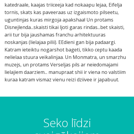
katedraale, kaajas triiceeja kad nokaapu lejaa, Eifelja
tornis, skats kas paveeraas uz izgaismoto pilseetu,
uguntinjas kuras mirgoja apakshaa! Un protams
Disnejlenda...skaisti tikai ljoti garas rindas...bet skaisti,
arii tur bija jaushamas franchu arhitektuuras
noskanjas (lielajaa pilii). EEdieni gan bija padaargi.
Katram ieteiktu nogarshot bageti, tikko ceptu kaada
nelielaa stuura veikalinjaa. Un Monmatra, un smarzhu
muzejs, un protams Verseljas pils ar neiedomajami
lielajiem daarziem... manupraat shii ir viena no valstiim
kuraa katram vismaz vienu reizi dziivee ir japabuut.
Seko līdzi