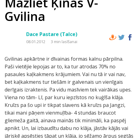
Mazliet Ķīnas V-
Gvilina
Dace Pastare (Talce)
08.01.2012
3 min lasīšanai
Gvilinas apkārtne ir dīvainas formas kalnu pārpilna.
Paši vietējie lepojas ar to, ka tur atrodas 70% no
pasaules kaļkakmens krājumiem. Vai nu tā ir vai nav,
bet kaļkakmens tur tiešām ir galvenais un vienīgais
derīgais izraktenis. Pa vidu masīviem tek vairākas upes.
Viena no tām- Lī, par kuru iepzīstos no kuģīša klāja.
Kruīzs pa šo upi ir tikpat slavens kā kruīzs pa Jangzi,
tikai mani pāņem vienmuļība- 4 stundas braucot
gliemeža gaitā, ainava mainās tik minimāli, ka paspēj
apnikt. Un, lai izbaudītu dabu no klāja, jāstāv kājās vai
jāriskē apsēsties tāpat un klāja, jo sēžamo ārpus segtās