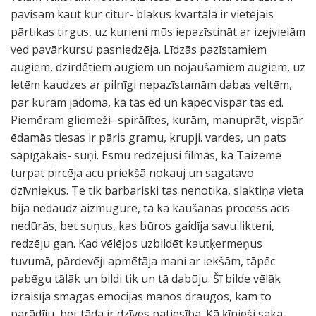
pavisam kaut kur citur- blakus kvartālā ir vietējais
pārtikas tirgus, uz kurieni mūs iepazīstināt ar izejvielām
ved pavārkursu pasniedzēja. Līdzās pazīstamiem
augiem, dzirdētiem augiem un nojaušamiem augiem, uz
letēm kaudzes ar pilnīgi nepazīstamām dabas veltēm,
par kurām jādomā, kā tās ēd un kāpēc vispār tās ēd.
Piemēram gliemeži- spirālītes, kurām, manuprāt, vispār
ēdamās tiesas ir pāris gramu, krupji. vardes, un pats
sāpīgākais- suņi. Esmu redzējusi filmās, kā Taizemē
turpat pircēja acu priekšā nokauj un sagatavo
dzīvniekus. Te tik barbariski tas nenotika, slaktiņa vieta
bija nedaudz aizmugurē, tā ka kaušanas process acīs
nedūrās, bet suņus, kas būros gaidīja savu likteni,
redzēju gan. Kad vēlējos uzbildēt kautķermeņus
tuvumā, pārdevēji apmētāja mani ar iekšām, tāpēc
pabēgu tālāk un bildi tik un tā dabūju. Šī bilde vēlāk
izraisīja smagas emocijas manos draugos, kam to
parādīju, bet tāda ir dzīves patiesība. Kā ķīnieši saka-