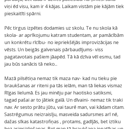
viņi ēd visu, kam ir 4 kājas. Laikam vistām pie kājām tiek
pieskaitīti spārni.
Pēc tirgus izpētes dodamies uz skolu. Te nu skola kā
skola- ar aprīkojumu katram studentam, ar pamācībām
un konkrētu rīcību- no iepriekšējās improvizācijas ne
vēsts. Un beigās galvenais pārbaudījums- viss
pagatavotais pašiem jāapēd. Tā kā dzīva vēl esmu, tad
jau būs sanācis tā neko...
Mazā pilsētiņa nemaz tik maza nav- kad nu tieku pie
braukšanas ar riteni pa tās ielām, man tā liekas vismaz
Rīgas lielumā. Es jau minēju par haotisko satiksmi,
tagad pašai ar to jātiek galā. Un dīvaini- nemaz tik traki
nav. Ar sesto prātu jūtu, vai taurē man, vai kādam citam.
Sastrēgumus neizraisīju, masveida sadursmes arī nē,
dažas sīkas katastrofiņas , protams, gadījās, bet iztiku
bez asinsizliešanas. Bet man tā braukšana iepatīkas un