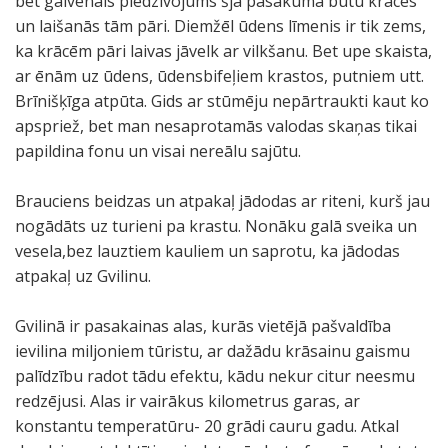
bet galvenais piedzīvojums šjā pasākumā būtu krāces
un laišanās tām pāri. Diemžēl ūdens līmenis ir tik zems,
ka krācēm pāri laivas jāvelk ar vilkšanu. Bet upe skaista,
ar ēnām uz ūdens, ūdensbifeļiem krastos, putniem utt.
Brīnišķīga atpūta. Gids ar stūmēju nepārtraukti kaut ko
apspriež, bet man nesaprotamās valodas skaņas tikai
papildina fonu un visai nereālu sajūtu.
Brauciens beidzas un atpakaļ jādodas ar riteni, kurš jau
nogādāts uz turieni pa krastu. Nonāku galā sveika un
vesela,bez lauztiem kauliem un saprotu, ka jādodas
atpakaļ uz Gvilinu.
Gvilinā ir pasakainas alas, kurās vietējā pašvaldība
ievilina miljoniem tūristu, ar dažādu krāsainu gaismu
palīdzību radot tādu efektu, kādu nekur citur neesmu
redzējusi. Alas ir vairākus kilometrus garas, ar
konstantu temperatūru- 20 grādi cauru gadu. Atkal