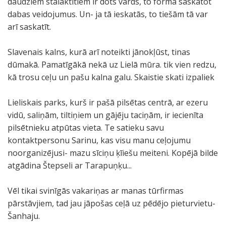
daudziem stalaktītiem ir dots vārds, to formā saskatot
dabas veidojumus. Un- ja tā ieskatās, to tiešām tā var
arī saskatīt.
Slavenais kalns, kurā arī noteikti jānokļūst, tinas
dūmakā. Pamatīgākā nekā uz Lielā mūra. tik vien redzu,
kā trosu ceļu un pašu kalna galu. Skaistie skati izpaliek
Lieliskais parks, kurš ir pašā pilsētas centrā, ar ezeru
vidū, saliņām, tiltiņiem un gājēju taciņām, ir iecienīta
pilsētnieku atpūtas vieta. Te satieku savu
kontaktpersonu Sarinu, kas visu manu ceļojumu
noorganizējusi- mazu sīciņu ķīiešu meiteni. Kopējā bilde
atgādina Štepseli ar Tarapuņķu...
Vēl tikai svinīgās vakariņas ar manas tūrfirmas
pārstāvjiem, tad jau jāpošas ceļā uz pēdējo pieturvietu-
Šanhaju.