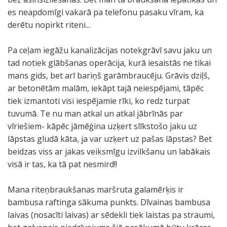
es neapdomīgi vakarā pa telefonu pasaku vīram, ka
derētu nopirkt riteni...
Pa ceļam iegāžu kanalizācijas notekgrāvī savu jaku un
tad notiek glābšanas operācija, kurā iesaistās ne tikai
mans gids, bet arī bariņš garāmbraucēju. Grāvis dziļš,
ar betonētām malām, iekāpt tajā neiespējami, tāpēc
tiek izmantoti visi iespējamie rīki, ko redz turpat
tuvumā. Te nu man atkal un atkal jābrīnās par
vīriešiem- kāpēc jāmēģina uzķert slīkstošo jaku uz
lāpstas gludā kāta, ja var uzķert uz pašas lāpstas? Bet
beidzas viss ar jakas veiksmīgu izvilkšanu un labākais
visā ir tas, ka tā pat nesmird!!
Mana riteņbraukšanas maršruta galamērķis ir
bambusa raftinga sākuma punkts. Dīvainas bambusa
laivas (nosacīti laivas) ar sēdekli tiek laistas pa straumi,