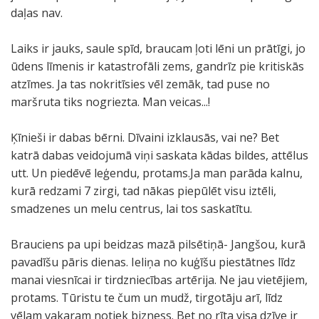
daļas nav.
Laiks ir jauks, saule spīd, braucam ļoti lēni un prātīgi, jo
ūdens līmenis ir katastrofāli zems, gandrīz pie kritiskās
atzīmes. Ja tas nokritīsies vēl zemāk, tad puse no
maršruta tiks nogriezta. Man veicas...!
Ķīnieši ir dabas bērni. Dīvaini izklausās, vai ne? Bet
katrā dabas veidojumā viņi saskata kādas bildes, attēlus
utt. Un piedēvē leģendu, protams.Ja man parāda kalnu,
kurā redzami 7 zirgi, tad nākas piepūlēt visu iztēli,
smadzenes un melu centrus, lai tos saskatītu.
Brauciens pa upi beidzas mazā pilsētiņā- Jangšou, kurā
pavadīšu pāris dienas. Ieliņa no kuģīšu piestātnes līdz
manai viesnīcai ir tirdzniecības artērija. Ne jau vietējiem,
protams. Tūristu te čum un mudž, tirgotāju arī, līdz
vēlam vakaram notiek bizness. Bet no rīta visa dzīve ir