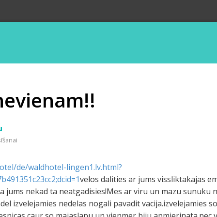
nevienam!!
u
sīšanai
tel/de/waldhotel-lingen1.lv.html?
b491351c23cc2;dcid=1
velos dalities ar jums vissliktakajas 
,ka jums nekad ta neatgadisies!Mes ar viru un mazu sunuk
tadel izvelejamies nedelas nogali pavadit vacija.izvelejamies 
 viesnicas caur so majaslapu un vienmer biju apmierinata.pec