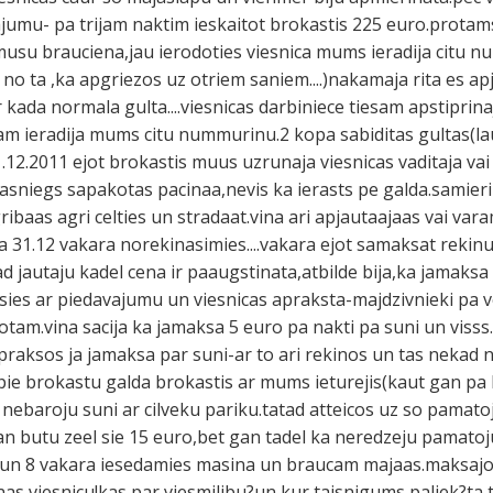
umu- pa trijam naktim ieskaitot brokastis 225 euro.protams
usu brauciena,jau ierodoties viesnica mums ieradija citu n
no ta ,ka apgriezos uz otriem saniem....)nakamaja rita es apj
kada normala gulta....viesnicas darbiniece tiesam apstiprina
nam ieradija mums citu nummurinu.2 kopa sabiditas gultas(lau
.12.2011 ejot brokastis muus uzrunaja viesnicas vaditaja va
asniegs sapakotas pacinaa,nevis ka ierasts pe galda.samier
baas agri celties un stradaat.vina ari apjautaajaas vai varam
 31.12 vakara norekinasimies....vakara ejot samaksat rekinu 
ad jautaju kadel cena ir paaugstinata,atbilde bija,ka jamaksa
inusies ar piedavajumu un viesnicas apraksta-majdzivnieki pa ve
rotam.vina sacija ka jamaksa 5 euro pa nakti pa suni un viss
apraksos ja jamaksa par suni-ar to ari rekinos un tas nekad
 pie brokastu galda brokastis ar mums ieturejis(kaut gan p
ebaroju suni ar cilveku pariku.tatad atteicos uz so pamato
an butu zeel sie 15 euro,bet gan tadel ka neredzeju pamatoj
n 8 vakara iesedamies masina un braucam majaas.maksajot- 
as viesnicu!kas par viesmilibu?un kur taisnigums paliek?ta t