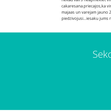
cakaresana.priecajos,ka v
majaas un varejam jauno 20
piedzivojusi....iesaku jums
Seko