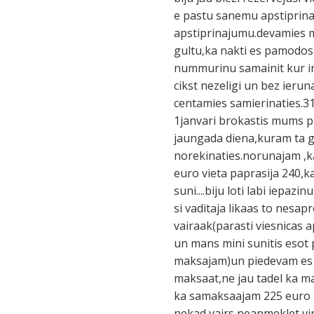
e pastu sanemu apstiprinaj
apstiprinajumu.devamies m
gultu,ka nakti es pamodos 
nummurinu samainit kur ir 
cikst nezeligi un bez ieru
centamies samierinaties.31
1janvari brokastis mums p
jaungada diena,kuram ta gri
norekinaties.norunajam ,ka
euro vieta paprasija 240,k
suni....biju loti labi iepaz
si vaditaja likaas to nesap
vairaak(parasti viesnicas 
un mans mini sunitis esot
maksajam)un piedevam es n
maksaat,ne jau tadel ka m
ka samaksaajam 225 euro u
nekad vairs neapmeklet vin