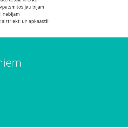
ivpatsmitos jau bijam
el nebijam
aiztriekti un apkaasti!!
umiem