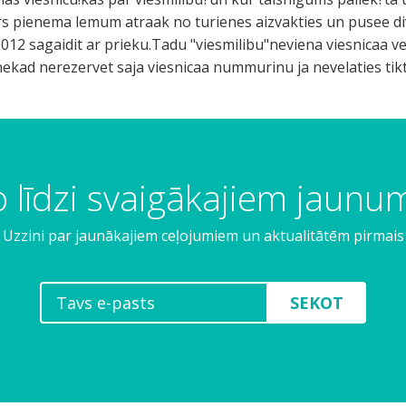
irs pienema lemum atraak no turienes aizvakties un pusee d
12 sagaidit ar prieku.Tadu "viesmilibu"neviena viesnicaa v
 nekad nerezervet saja viesnicaa nummurinu ja nevelaties tikt 
 līdzi svaigākajiem jaun
Uzzini par jaunākajiem ceļojumiem un aktualitātēm pirmais
SEKOT