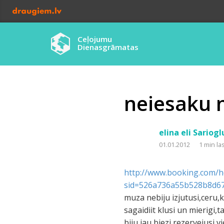
Ceļojumu
Dienasgrāmatas
neiesaku 
elina eli Sariogl
01.01.2012
1 min la
http://www.booking.com/ho
sid=526a736a55b528b8d67
muza nebiju izjutusi,ceru
sagaidiit klusi un mierigi,
biju jau biezi rezervejusi