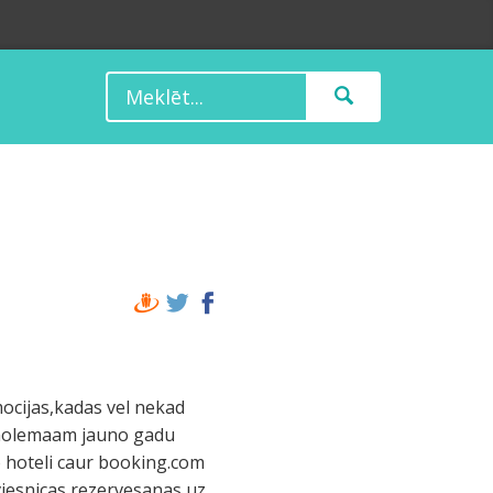
emocijas,kadas vel nekad
u nolemaam jauno gadu
so hoteli caur booking.com
 viesnicas rezervesanas uz