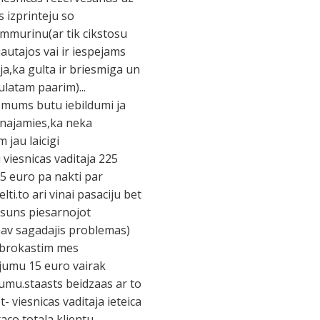
 izprinteju so
ummurinu(ar tik cikstosu
autajos vai ir iespejams
ja,ka gulta ir briesmiga un
latam paarim)...
i mums butu iebildumi ja
inajamies,ka neka
 jau laicigi
viesnicas vaditaja 225
 5 euro pa nakti par
lti.to ari vinai pasaciju bet
s.suns piesarnojot
 nav sagadajis problemas)
a brokastim mes
jumu 15 euro vairak
umu.staasts beidzaas ar to
viesnicas vaditaja ieteica
aco totala klientu