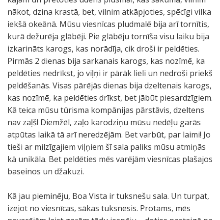
nākot, dzina krastā, bet, vilnim atkāpjoties, spēcīgi vilka
iekšā okeānā. Mūsu viesnīcas pludmalē bija arī tornītis,
kurā dežurēja glābēji. Pie glābēju tornīša visu laiku bija
izkarināts karogs, kas norādīja, cik droši ir peldēties.
Pirmās 2 dienas bija sarkanais karogs, kas nozīmē, ka
peldēties nedrīkst, jo viļņi ir pārāk lieli un nedroši priekš
peldēšanās. Visas pārējās dienas bija dzeltenais karogs,
kas nozīmē, ka peldēties drīkst, bet jābūt piesardzīgiem.
Kā teica mūsu tūrisma kompānijas pārstāvis, dzeltens
nav zaļš! Diemžēl, zaļo karodziņu mūsu nedēļu garās
atpūtas laikā tā arī neredzējām. Bet varbūt, par laimi! Jo
tieši ar milzīgajiem viļņiem šī sala paliks mūsu atmiņās
kā unikāla. Bet peldēties mēs varējām viesnīcas plašajos
baseinos un džakuzi.
Kā jau pieminēju, Boa Vista ir tuksnešu sala. Un turpat,
izejot no viesnīcas, sākas tuksnesis. Protams, mēs