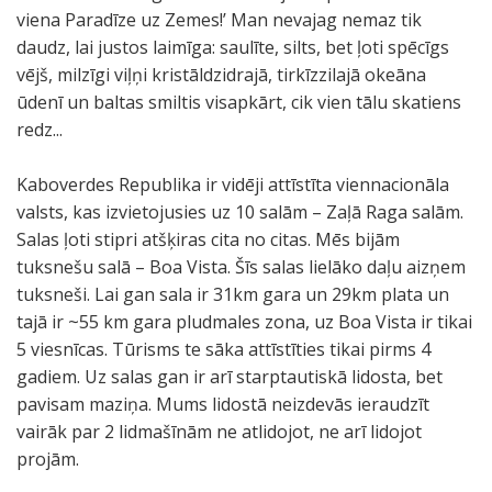
viena Paradīze uz Zemes!’ Man nevajag nemaz tik
daudz, lai justos laimīga: saulīte, silts, bet ļoti spēcīgs
vējš, milzīgi viļņi kristāldzidrajā, tirkīzzilajā okeāna
ūdenī un baltas smiltis visapkārt, cik vien tālu skatiens
redz...
Kaboverdes Republika ir vidēji attīstīta viennacionāla
valsts, kas izvietojusies uz 10 salām – Zaļā Raga salām.
Salas ļoti stipri atšķiras cita no citas. Mēs bijām
tuksnešu salā – Boa Vista. Šīs salas lielāko daļu aizņem
tuksneši. Lai gan sala ir 31km gara un 29km plata un
tajā ir ~55 km gara pludmales zona, uz Boa Vista ir tikai
5 viesnīcas. Tūrisms te sāka attīstīties tikai pirms 4
gadiem. Uz salas gan ir arī starptautiskā lidosta, bet
pavisam maziņa. Mums lidostā neizdevās ieraudzīt
vairāk par 2 lidmašīnām ne atlidojot, ne arī lidojot
projām.