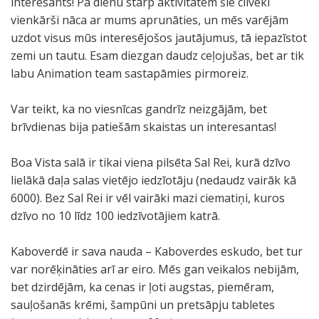
interesants! Pa dienu starp aktivitātēm šie cilvēki
vienkārši nāca ar mums aprunāties, un mēs varējām
uzdot visus mūs interesējošos jautājumus, tā iepazīstot
zemi un tautu. Esam diezgan daudz ceļojušas, bet ar tik
labu Animation team sastapāmies pirmoreiz.
Var teikt, ka no viesnīcas gandrīz neizgājām, bet
brīvdienas bija patiešām skaistas un interesantas!
Boa Vista salā ir tikai viena pilsēta Sal Rei, kurā dzīvo
lielākā daļa salas vietējo iedzīotāju (nedaudz vairāk kā
6000). Bez Sal Rei ir vēl vairāki mazi ciematiņi, kuros
dzīvo no 10 līdz 100 iedzīvotājiem katrā.
Kaboverdē ir sava nauda – Kaboverdes eskudo, bet tur
var norēķināties arī ar eiro. Mēs gan veikalos nebijām,
bet dzirdējām, ka cenas ir ļoti augstas, piemēram,
sauļošanās krēmi, šampūni un pretsāpju tabletes