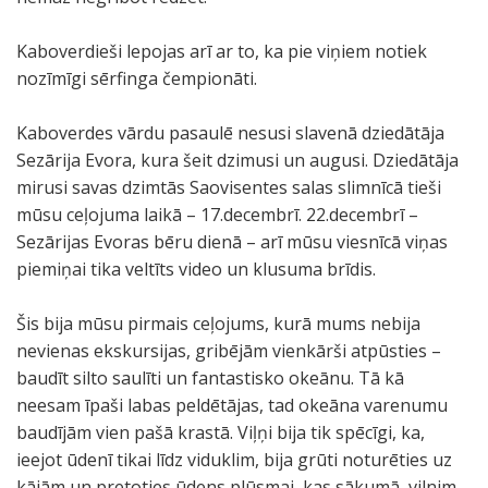
Kaboverdieši lepojas arī ar to, ka pie viņiem notiek
nozīmīgi sērfinga čempionāti.
Kaboverdes vārdu pasaulē nesusi slavenā dziedātāja
Sezārija Evora, kura šeit dzimusi un augusi. Dziedātāja
mirusi savas dzimtās Saovisentes salas slimnīcā tieši
mūsu ceļojuma laikā – 17.decembrī. 22.decembrī –
Sezārijas Evoras bēru dienā – arī mūsu viesnīcā viņas
piemiņai tika veltīts video un klusuma brīdis.
Šis bija mūsu pirmais ceļojums, kurā mums nebija
nevienas ekskursijas, gribējām vienkārši atpūsties –
baudīt silto saulīti un fantastisko okeānu. Tā kā
neesam īpaši labas peldētājas, tad okeāna varenumu
baudījām vien pašā krastā. Viļņi bija tik spēcīgi, ka,
ieejot ūdenī tikai līdz viduklim, bija grūti noturēties uz
kājām un pretoties ūdens plūsmai, kas sākumā, vilnim