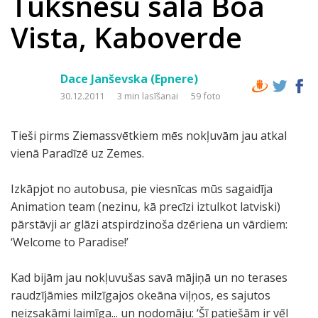
Tuksnešu sala Boa
Vista, Kaboverde
Dace Janševska (Epnere)
30.12.2011
3 min lasīšanai
59 foto
Tieši pirms Ziemassvētkiem mēs nokļuvām jau atkal
vienā Paradīzē uz Zemes.
Izkāpjot no autobusa, pie viesnīcas mūs sagaidīja
Animation team (nezinu, kā precīzi iztulkot latviski)
pārstāvji ar glāzi atspirdzinoša dzēriena un vārdiem:
‘Welcome to Paradise!’
Kad bijām jau nokļuvušas savā mājiņā un no terases
raudzījāmies milzīgajos okeāna viļņos, es sajutos
neizsakāmi laimīga... un nodomāju: ‘Šī patiešām ir vēl