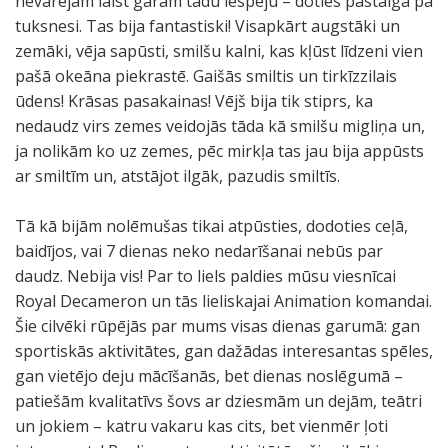
nevarējām laist garām tādu iespēju – doties pastaigā pa
tuksnesi. Tas bija fantastiski! Visapkārt augstāki un
zemāki, vēja sapūsti, smilšu kalni, kas kļūst līdzeni vien
pašā okeāna piekrastē. Gaišās smiltis un tirkīzzilais
ūdens! Krāsas pasakainas! Vējš bija tik stiprs, ka
nedaudz virs zemes veidojās tāda kā smilšu migliņa un,
ja nolikām ko uz zemes, pēc mirkļa tas jau bija appūsts
ar smiltīm un, atstājot ilgāk, pazudis smiltīs.
Tā kā bijām nolēmušas tikai atpūsties, dodoties ceļā,
baidījos, vai 7 dienas neko nedarīšanai nebūs par
daudz. Nebija vis! Par to liels paldies mūsu viesnīcai
Royal Decameron un tās lieliskajai Animation komandai.
Šie cilvēki rūpējās par mums visas dienas garumā: gan
sportiskās aktivitātes, gan dažādas interesantas spēles,
gan vietējo deju mācīšanās, bet dienas noslēgumā –
patiešām kvalitatīvs šovs ar dziesmām un dejām, teātri
un jokiem – katru vakaru kas cits, bet vienmēr ļoti