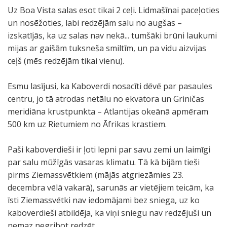
Uz Boa Vista salas esot tikai 2 ceļi. Lidmašīnai paceļoties
un nosēžoties, labi redzējām salu no augšas –
izskatījās, ka uz salas nav nekā... tumšāki brūni laukumi
mijas ar gaišām tuksneša smiltīm, un pa vidu aizvijas
ceļš (mēs redzējām tikai vienu).
Esmu lasījusi, ka Kaboverdi nosacīti dēvē par pasaules
centru, jo tā atrodas netālu no ekvatora un Griničas
meridiāna krustpunkta – Atlantijas okeānā apmēram
500 km uz Rietumiem no Āfrikas krastiem.
Paši kaboverdieši ir ļoti lepni par savu zemi un laimīgi
par salu mūžīgās vasaras klimatu. Tā kā bijām tieši
pirms Ziemassvētkiem (mājās atgriezāmies 23.
decembra vēlā vakarā), sarunās ar vietējiem teicām, ka
īsti Ziemassvētki nav iedomājami bez sniega, uz ko
kaboverdieši atbildēja, ka viņi sniegu nav redzējuši un
nemaz negribot redzēt.