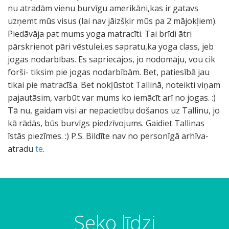
nu atradām vienu burvīgu amerikāni,kas ir gatavs
uzņemt mūs visus (lai nav jāizšķir mūs pa 2 mājokļiem).
Piedāvāja pat mums yoga matracīti. Tai brīdi ātri
pārskrienot pāri vēstulei,es sapratu,ka yoga class, jeb
jogas nodarbības. Es sapriecājos, jo nodomāju, vou cik
forši- tiksim pie jogas nodarbībām. Bet, patiesībā jau
tikai pie matracīša. Bet nokļūstot Tallinā, noteikti viņam
pajautāsim, varbūt var mums ko iemācīt arī no jogas. :)
Tā nu, gaidam visi ar nepacietību došanos uz Tallinu, jo
kā rādās, būs burvīgs piedzīvojums. Gaidiet Tallinas
īstās piezīmes. :) P.S. Bildīte nav no personīgā arhīva-
atradu
te
.
Seko līdzi