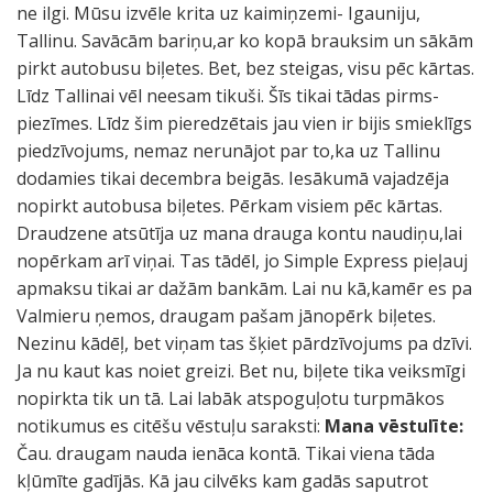
ne ilgi. Mūsu izvēle krita uz kaimiņzemi- Igauniju,
Tallinu. Savācām bariņu,ar ko kopā brauksim un sākām
pirkt autobusu biļetes. Bet, bez steigas, visu pēc kārtas.
Līdz Tallinai vēl neesam tikuši. Šīs tikai tādas pirms-
piezīmes. Līdz šim pieredzētais jau vien ir bijis smieklīgs
piedzīvojums, nemaz nerunājot par to,ka uz Tallinu
dodamies tikai decembra beigās. Iesākumā vajadzēja
nopirkt autobusa biļetes. Pērkam visiem pēc kārtas.
Draudzene atsūtīja uz mana drauga kontu naudiņu,lai
nopērkam arī viņai. Tas tādēl, jo Simple Express pieļauj
apmaksu tikai ar dažām bankām. Lai nu kā,kamēr es pa
Valmieru ņemos, draugam pašam jānopērk biļetes.
Nezinu kādēļ, bet viņam tas šķiet pārdzīvojums pa dzīvi.
Ja nu kaut kas noiet greizi. Bet nu, biļete tika veiksmīgi
nopirkta tik un tā. Lai labāk atspoguļotu turpmākos
notikumus es citēšu vēstuļu saraksti:
Mana vēstulīte:
Čau. draugam nauda ienāca kontā. Tikai viena tāda
kļūmīte gadījās. Kā jau cilvēks kam gadās saputrot