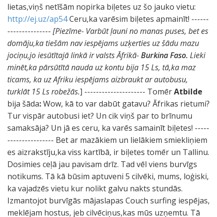
lietas,viņš netīšām nopirka biļetes uz šo jauko vietu:
http://ej.uz/ap54
Ceru,ka varēsim biļetes apmainīt! ------
---------------
[Piezīme- Varbūt ļauni no manas puses, bet es
domāju,ka tiešām nav iespējams uzķerties uz šādu mazu
jociņu,jo iesūtītajā linkā ir valsts Āfrikā-
Burkina Faso.
Lieki
minēt,ka pārsūtītā nauda uz kontu bija 15 Ls, tā,ka maz
ticams, ka uz Afriku iespējams aizbraukt ar autobusu,
turklāt 15 Ls robežās.
]
--------------------- Tomēr
Atbilde
bija šāda
:
Wow, kā to var dabūt gatavu? Āfrikas rietumi?
Tur vispār autobusi iet? Un cik viņš par to brīnumu
samaksāja? Un jā es ceru, ka varēs samainīt biļetes! -----
---------------- Bet ar mazākiem un lielākiem smiekliņiem
es aizrakstīju,ka viss kartībā, ir biļetes tomēr un Tallinu.
Dosimies ceļā jau pavisam drīz. Tad vēl viens burvīgs
notikums. Tā kā būsim aptuveni 5 cilvēki, mums, loģiski,
ka vajadzēs vietu kur nolikt galvu nakts stundās.
Izmantojot burvīgās mājaslapas Couch surfing iespējas,
meklējam hostus, jeb cilvēciņus,kas mūs uzņemtu. Tā