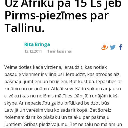
Uz Āfriku pa 15 Ls jeb
Pirms-piezīmes par
Tallinu.
Rita Bringa
12.12.2011
1 min lasīšanai
Vēlme doties kādā virzienā, ieraudzīt, kas notiek
pasaulē vienmēr ir vilinājusi. Ieraudzīt, kas atrodas aiz
pašmāju jumtiem un bruģiem. Būt kustībā. Iepazīties ar
zināmo un nezināmo. Atklāt sevi. Kādu vakaru ar jauku
cilvēku (kas nu nolēmis mācīties Dānijā) runājām iekš
skype. Ar nepacietību gaidu brīdi,kad beidzot būs
Latvijā un varēsim visu ko sadarīt kopā. Bet šoreiz
nolēmām darīt ko plašāku un tālāku par pašmāju
jumtiem. Gribas piedzīvojumu. Bet ne tālu no mājām un