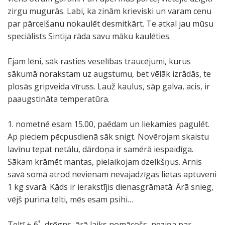
zirgu mugurās. Labi, ka zinām krieviski un varam cenu
par pārcelšanu nokaulēt desmitkārt. Te atkal jau mūsu
speciālists Sintija rāda savu māku kaulēties.
Ejam lēni, sāk rasties veselības traucējumi, kurus
sākumā norakstam uz augstumu, bet vēlāk izrādās, te
plosās gripveida vīruss. Lauž kaulus, sāp galva, acis, ir
paaugstināta temperatūra.
1. nometnē esam 15.00, paēdam un liekamies pagulēt.
Ap pieciem pēcpusdienā sāk snigt. Novērojam skaistu
lavīnu tepat netālu, dārdoņa ir samērā iespaidīga.
Sākam krāmēt mantas, pielaikojam dzelkšņus. Arnis
savā somā atrod nevienam nevajadzīgas lietas aptuveni
1 kg svarā. Kāds ir ierakstījis dienasgrāmatā: Ārā snieg,
vējš purina telti, mēs esam psihi…
Teltī + 6˚, drēgns, ārā laiks nomācošs, neziņa par