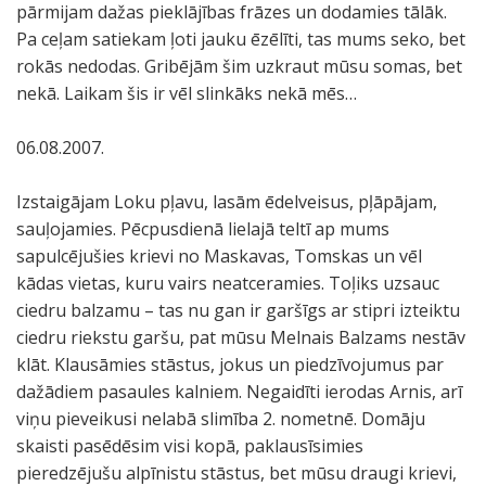
pārmijam dažas pieklājības frāzes un dodamies tālāk.
Pa ceļam satiekam ļoti jauku ēzēlīti, tas mums seko, bet
rokās nedodas. Gribējām šim uzkraut mūsu somas, bet
nekā. Laikam šis ir vēl slinkāks nekā mēs…
06.08.2007.
Izstaigājam Loku pļavu, lasām ēdelveisus, pļāpājam,
sauļojamies. Pēcpusdienā lielajā teltī ap mums
sapulcējušies krievi no Maskavas, Tomskas un vēl
kādas vietas, kuru vairs neatceramies. Toļiks uzsauc
ciedru balzamu – tas nu gan ir garšīgs ar stipri izteiktu
ciedru riekstu garšu, pat mūsu Melnais Balzams nestāv
klāt. Klausāmies stāstus, jokus un piedzīvojumus par
dažādiem pasaules kalniem. Negaidīti ierodas Arnis, arī
viņu pieveikusi nelabā slimība 2. nometnē. Domāju
skaisti pasēdēsim visi kopā, paklausīsimies
pieredzējušu alpīnistu stāstus, bet mūsu draugi krievi,