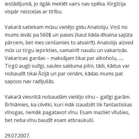
iestādījumā, jo ilgāk meklēt vairs nav spēka. Kirgīzija
vispār neizceļas ar tīrību.
Vakarā satiekam mūsu vietējo gidu Anatoliju. Viņš no
mums ievāc pa 560$ un pases (kaut kāda dīvaina sajūta
pārņem, bet mes cenšamies to atvairīt). Anatolijs aizved
mūs uz tirgu iepirkties, samainīt naudu un vakariņās.
Vakariņas gardas – maksājam tikai par alkoholu, .....
Tirgū augļi sulīgi, saules salduma pilni, tādi, kādus var
nobaudīt tikai Āzijā un par cenām, kādas mums pat
sapņos nav radījušās.
Vakarā viesnīcā nobaudām vietējo vīnu – galīgi garām.
Brīnāmies, ka cilvēki, kuri māk izaudzēt tik fantastiskas
vīnogas, nemāk pagatavot vīnu. Esam mazliet vīlušies,
bet neba vīnu baudīt esam atbraukuši.
29.07.2007.