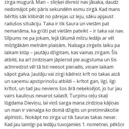
zirga mugurā. Man – sliņķei divreiz nav jāsaka, daudz
nedomājot pēc pāris sekundēm esmu zirgā. Kad mans
bērītis sāk klibināt no pārejas uz leju, sāku apjaust
radušos situāciju. Taka ir tik šaura un vietām pat
nemanāma, ka grūti pat vietām pateikt – ir taka vai nav.
Slīpums ne pa jokam, lejā tālumā milzu ledājs ar vēl
milzīgākām melnām plaisām.. Nabaga zirģelis laiku pa
laikam klūp – jautāju džigitam, kas vainas zirgam. Šis
atbild, ka arī zirdziņam jāpierod pie augstuma un šis
acīmredzot vēl tā īsti neesot pieradis, viņam laikam
sāpot galva. Jautāju vai zirgi kādreiz krīt no takas aizā
un saņemu apstiprinošu atbildi – krītot gan, ilgi, ilgi
krītot, un tad jau neviens šos ārā neķeksējot, jo tur jau
vairs kauliņus nevarot salasīt. Turpinu ceļu skaļi
lūgdama Dieviņu, lai viņš sarga mana zirdziņa kājiņas
un man ir vienalga ko domā džigits un pretimnākošie
alpīnisti... Nokāpt no zirga uz tik šauras takas nevar.
Kad jau laimīgi pa ledāju tuvojamies 1. nometnei, pēkšņi