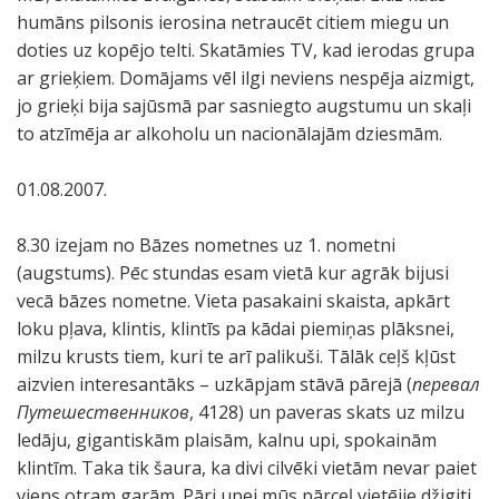
humāns pilsonis ierosina netraucēt citiem miegu un
doties uz kopējo telti. Skatāmies TV, kad ierodas grupa
ar grieķiem. Domājams vēl ilgi neviens nespēja aizmigt,
jo grieķi bija sajūsmā par sasniegto augstumu un skaļi
to atzīmēja ar alkoholu un nacionālajām dziesmām.
01.08.2007.
8.30 izejam no Bāzes nometnes uz 1. nometni
(augstums). Pēc stundas esam vietā kur agrāk bijusi
vecā bāzes nometne. Vieta pasakaini skaista, apkārt
loku pļava, klintis, klintīs pa kādai piemiņas plāksnei,
milzu krusts tiem, kuri te arī palikuši. Tālāk ceļš kļūst
aizvien interesantāks – uzkāpjam stāvā pārejā (
перевал
Путешественников
, 4128) un paveras skats uz milzu
ledāju, gigantiskām plaisām, kalnu upi, spokainām
klintīm. Taka tik šaura, ka divi cilvēki vietām nevar paiet
viens otram garām. Pāri upei mūs pārceļ vietējie džigiti