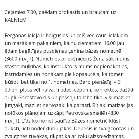
Ceļamies 7.00, paēdam brokastis un braucam uz
KALNIEM!
Fergānas ieleja ir beigusies un ceļš ved caur lielākiem
un mazākiem pakalniem, kalnu ciematiem. 16.00 jau
ēdam bagātīgas pusdienas Ļeņina bāzes nometnē
(3600 m.v.j.l.). Nometnes priekšnieciņš Žeņa sāk mums
stāstīt muļķības, ka instruktors mums nepienākoties,
izstrīdamies un nonākam pie kopsaucēja, ka tomēr
būšot, bet tikai no 1. nometnes. Baro pienācīgi – 3
ēdieni pluss vēl halva, medus, cepumi, konfektes, dažādi
augļi. Garastāvoklis un pašsajūta laba tikai visi mazliet
jūtīgāki, mazliet nervozāki kā parasti. Rīt aklimatizācijas
nolūkos plānojam uzkāpt Petrovska smailē (4830
m.v.j.l.). Līdz ko noriet saulīte Bāzes nometnē kļūst
auksti, lieti noder dūnu jakas. Debesis ir zvaigžņotas un
zvaigznes tuvākas, tikpat kā ar roku aizsniedzamas.