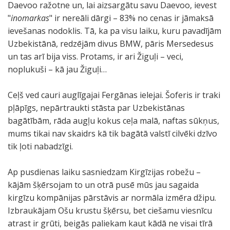
Daevoo ražotne un, lai aizsargātu savu Daevoo, ievest
"
inomarkas
" ir nereāli dārgi – 83% no cenas ir jāmaksā
ievešanas nodoklis. Tā, ka pa visu laiku, kuru pavadījām
Uzbekistānā, redzējām divus BMW, pāris Mersedesus
un tas arī bija viss. Protams, ir ari Žiguļi – veci,
noplukuši – kā jau Žiguļi…
Ceļš ved cauri auglīgajai Fergānas ielejai. Šoferis ir traki
pļāpīgs, nepārtraukti stāsta par Uzbekistānas
bagātībām, rāda augļu kokus ceļa malā, naftas sūkņus,
mums tikai nav skaidrs kā tik bagātā valstī cilvēki dzīvo
tik ļoti nabadzīgi.
Ap pusdienas laiku sasniedzam Kirgīzijas robežu –
kājām šķērsojam to un otrā pusē mūs jau sagaida
kirgīzu kompānijas pārstāvis ar normāla izmēra džipu.
Izbraukājam Ošu krustu šķērsu, bet ciešamu viesnīcu
atrast ir grūti, beigās paliekam kaut kādā ne visai tīrā