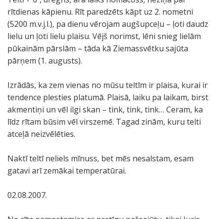
rītdienas kāpienu. Rīt paredzēts kāpt uz 2. nometni
(5200 m.v.j.l.), pa dienu vērojam augšupceļu – ļoti daudz
lielu un ļoti lielu plaisu. Vējš norimst, lēni snieg lielām
pūkainām pārslām – tāda kā Ziemassvētku sajūta
pārņem (1. augusts).
Izrādās, ka zem vienas no mūsu teltīm ir plaisa, kurai ir
tendence plesties platumā. Plaisā, laiku pa laikam, birst
akmentiņi un vēl ilgi skan – tink, tink, tink… Ceram, ka
līdz rītam būsim vēl virszemē. Tagad zinām, kuru telti
atceļā neizvēlēties.
Naktī teltī neliels mīnuss, bet mēs nesalstam, esam
gatavi arī zemākai temperatūrai.
02.08.2007.