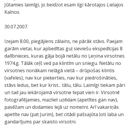
Jūtamies laimīgi, jo beidzot esam ilgi kārotajos Lielajos
Kalnos.
30.07.2007.
Izejam 8.00, piegājiens zālains, ne pārāk stāvs. Paejam
garām vietai, kur apbedītas guļ sieviešu ekspedīcijas 8
dalībnieces, kuras gāja bojā netālu no Ļeņina virsotnes
1974.g. Tālāk ceļš ved pa klintīm un sniegu. Netālu no
virsotnes nonākam nelāgā vietā – drūpošas klintis
(vafeles), nav kur pieķerties, nav kur piedrošināties,
stāvs ledus, bet kur krist... tālu, tālu. Laimīgi tiekam pāri
un tad jau iekārojamā virsotne tepat vien ir. Virsotnē
fotografējamies, mazliet uzēdam (apetītes gan nav),
pasēžam un dodamies lejā uz nometni. Arī vakariņās
apetīte nav (pat Jurim), bet citādi pašsajūta ļoti laba un
gandarījums par skaisto virsotni.