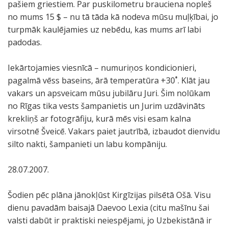
pašiem griestiem. Par puskilometru brauciena nopleš
no mums 15 $ – nu tā tāda kā nodeva mūsu muļķībai, jo
turpmāk kaulējamies uz nebēdu, kas mums arī labi
padodas.
Iekārtojamies viesnīcā – numuriņos kondicionieri,
pagalmā vēss baseins, ārā temperatūra +30˚. Klāt jau
vakars un apsveicam mūsu jubilāru Juri. Šim nolūkam
no Rīgas tika vests šampanietis un Jurim uzdāvināts
krekliņš ar fotogrāfiju, kurā mēs visi esam kalna
virsotnē Šveicē. Vakars paiet jautrībā, izbaudot dienvidu
silto nakti, šampanieti un labu kompāniju.
28.07.2007.
Šodien pēc plāna jānokļūst Kirgīzijas pilsētā Ošā. Visu
dienu pavadām baisajā Daevoo Lexia (citu mašīnu šai
valsti dabūt ir praktiski neiespējami, jo Uzbekistānā ir