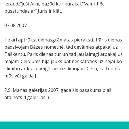
ieraudzījuši Arni, pazūd kur kurais. Dīvaini. Pēc
pusstundas arī Juris ir klāt.
07.08.2007.
Te arī aptrūkst dienasgrāmatas pieraksti.. Pāris dienas
padzīvojam Bāzes nometnē, tad devāmies atpakaļ uz
Taškentu. Pāris dienas tur un tad jau laimīgi atpakaļ uz
mājām. Ceļojums bija jauks pat neskatoties uz nejauko
slimību ar kuru beigās visi izslimojām. Ceru, ka Ļeņins
mūs vēl gaida J
P.S. Manās galerijās 2007. gada šis pasākums plaši
atainots 4 galerijās :)
B
t
c
t
ī
.
š
s
T
t
l
v
m
t
A
m
ē
Ļ
P
u
L
c
V
Š
1
.
u
i
c
a
m
L
V
Š
P
C
Ņ
Ē
U
B
C
J
V
V
P
B
r
i
e
i
s
.
i
a
ā
r
a
e
ū
u
r
ā
d
e
a
z
u
e
i
ī
.
.
p
n
i
t
i
a
i
o
e
e
a
d
z
ā
e
u
i
i
e
ā