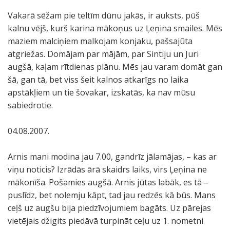
Vakarā sēžam pie teltīm dūnu jakās, ir auksts, pūš
kalnu vējš, kurš karina mākoņus uz Ļeņina smailes. Mēs
maziem malciņiem malkojam konjaku, pašsajūta
atgriežas. Domājam par mājām, par Sintiju un Juri
augšā, kaļam rītdienas plānu. Mēs jau varam domāt gan
šā, gan tā, bet viss šeit kalnos atkarīgs no laika
apstākļiem un tie šovakar, izskatās, ka nav mūsu
sabiedrotie.
04.08.2007.
Arnis mani modina jau 7.00, gandrīz jālamājas, – kas ar
viņu noticis? Izrādās ārā skaidrs laiks, virs Ļeņina ne
mākonīša. Pošamies augšā. Arnis jūtas labāk, es tā –
puslīdz, bet nolemju kāpt, tad jau redzēs kā būs. Mans
ceļš uz augšu bija piedzīvojumiem bagāts. Uz pārejas
vietējais džigits piedāvā turpināt ceļu uz 1. nometni