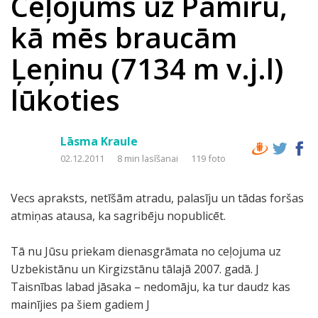
Ceļojums uz Pamiru,
kā mēs braucām
Ļeņinu (7134 m v.j.l)
lūkoties
Lāsma Kraule
02.12.2011
8 min lasīšanai
119 foto
Vecs apraksts, netīšām atradu, palasīju un tādas foršas
atmiņas atausa, ka sagribēju nopublicēt.
Tā nu Jūsu priekam dienasgrāmata no ceļojuma uz
Uzbekistānu un Kirgizstānu tālajā 2007. gadā. J
Taisnības labad jāsaka – nedomāju, ka tur daudz kas
mainījies pa šiem gadiem J