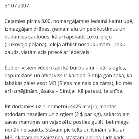
31.07.2007.
Ceļamies pirms 8.00, nomazgājamies ledainā kalnu upē,
izmazgājam drēbes, ņemam alu un peldkostīmus un
dodamies sauļoties, kā arī apskatīt Loku ieleju
(Lukovaja poļana). Ieleja atbilst nosaukumam – loku
daudz, vietām acis priecē arī ēdelveisi.
Šodien visiem vēderi tadi kā burbuļaini – pāris ogles,
espumizāns un atkal viss ir kartībā. Sintija gan saka, ka
labākās zāles esot MB (Rīgas melnais balzāms), ko mēs
arī izmēģinām. Jāsaka – Sintijai, kā parasti, taisnība.
Rīt dodamies uz 1. nometni (4425 m.v.j.l.), mantas
atdodam nesējiem un zirgiem (2 $ par kg), sakārtojam
savas mantiņas un vajadzētu posties gulēt, bet miegs
nenāk ne saukts. Stāvam pie telts un īsinām laiku ar
MB, skatāmies zvaigznēs, stāstam blēņas. Līdz kāds