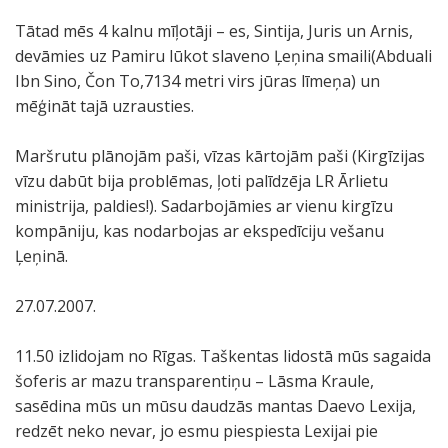
Tātad mēs 4 kalnu mīļotāji – es, Sintija, Juris un Arnis,
devāmies uz Pamiru lūkot slaveno Ļeņina smaili(Abduali
Ibn Sino, Čon To,7134 metri virs jūras līmeņa) un
mēģināt tajā uzrausties.
Maršrutu plānojām paši, vīzas kārtojām paši (Kirgīzijas
vīzu dabūt bija problēmas, ļoti palīdzēja LR Ārlietu
ministrija, paldies!). Sadarbojāmies ar vienu kirgīzu
kompāniju, kas nodarbojas ar ekspedīciju vešanu
Ļeņinā.
27.07.2007.
11.50 izlidojam no Rīgas. Taškentas lidostā mūs sagaida
šoferis ar mazu transparentiņu – Lāsma Kraule,
sasēdina mūs un mūsu daudzās mantas Daevo Lexija,
redzēt neko nevar, jo esmu piespiesta Lexijai pie