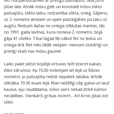
No rīta pamostamies ar pretīgu pašsajūtu, tikai Juris
jūtas labi. Atnāk mūsu gids un konstatē mūsu slikto
pašsajūtu, slikto laiku, redzamība slikta, snieg. Gājienu
uz 2. nometni atceļam un ejam pastaigāties pa taku uz
augšu. Redzam dažas no sniega izlīdušas mantas, tās
no 1991. gada lavīnas, kura nonesa 2. nometni, bojā
gāja 41 cilvēks. Tikai tagad līķi sākot līst no ledus un
sniega ārā. Bet mēs tālāk neejam -neesam ziņkārīgi un
pretīgi skati nav mūsu gaumē.
Laiks paiet sēžot kopējā virtuves teltī dzerot kakao,
ēdot kārumus. Ap 15.00 nolemjam iet lejā uz Bāzes
nometni, jo pašsajūta nebūt nepaliek labāka, drīzāk
sliktāka. 19.30 esam lejā. Man nežēlīgi sāp galva un lauž
kaulus, eju raudādama, solos vairs nekad dzīvē kalnos
nerādīties.. Vienkārši gribas nomirt… Arī Arnis jūtas ļoti
slikti.