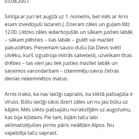
03.08.2007.
Sintija ar Juri iet augšā uz 1. nometni, bet mēs ar Arni
esam izveidojuši lazareti J. Dzeram zāles un guļam līdz
12.00. Līdzko zāles iedarbojušās un sākam justies labāk
– sākam plēsties – kas labāk – gulēt vai mazliet
pakustēties. Pieņemam sauso dušu (lai Dievs svētī
cilvēku, kurš izgudroja mitrās salvetes!), uzvelkam tīras
drēbes – tas vien jau liek justies mazliet labāk un
saņemos varoņdarbam – izķemmēju savus četras
dienas neķemmētos matus.
Arnis trako, ka nav laicīgi sapratis, ka sliktā pašsajūta ir
vīruss. Būtu laicīgi sācis dzert zāles un nu jau būtu uz
kājām. Mēs slikto pašsajūtu norakstījām uz augstumu,
kas bija kļūdaini. Pie tam, bijām taču labi
aklimatizējušies pirms pāris nedēļām Alpos. Nu
vajadzēja taču saprast..