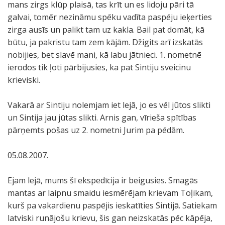
mans zirgs klūp plaisā, tas krīt un es lidoju pāri tā
galvai, tomēr nezināmu spēku vadīta paspēju ieķerties
zirga ausīs un palikt tam uz kakla. Bail pat domāt, kā
būtu, ja pakristu tam zem kājām. Džigits arī izskatās
nobijies, bet slavē mani, kā labu jātnieci. 1. nometnē
ierodos tik ļoti pārbijusies, ka pat Sintiju sveicinu
krieviski.
Vakarā ar Sintiju nolemjam iet lejā, jo es vēl jūtos slikti
un Sintija jau jūtas slikti. Arnis gan, vīrieša spītības
pārņemts pošas uz 2. nometni Jurim pa pēdām.
05.08.2007.
Ejam lejā, mums šī ekspedīcija ir beigusies. Smagās
mantas ar laipnu smaidu iesmērējam krievam Toļikam,
kurš pa vakardienu paspējis ieskatīties Sintijā. Satiekam
latviski runājošu krievu, šis gan neizskatās pēc kāpēja,