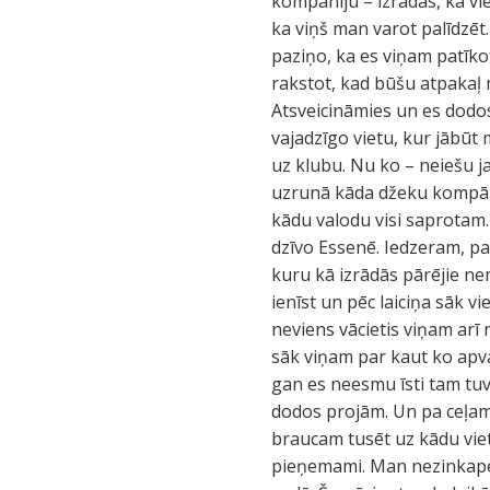
kompāniju – izrādās, ka vie
ka viņš man varot palīdzēt
paziņo, ka es viņam patīko
rakstot, kad būšu atpakaļ m
Atsveicināmies un es dodos 
vajadzīgo vietu, kur jābū
uz klubu. Nu ko – neiešu j
uzrunā kāda džeku kompānij
kādu valodu visi saprotam. 
dzīvo Essenē. Iedzeram, pa
kuru kā izrādās pārējie ne
ienīst un pēc laiciņa sāk v
neviens vācietis viņam arī
sāk viņam par kaut ko apv
gan es neesmu īsti tam tuvu
dodos projām. Un pa ceļam
braucam tusēt uz kādu viet
pieņemami. Man nezinkapēc