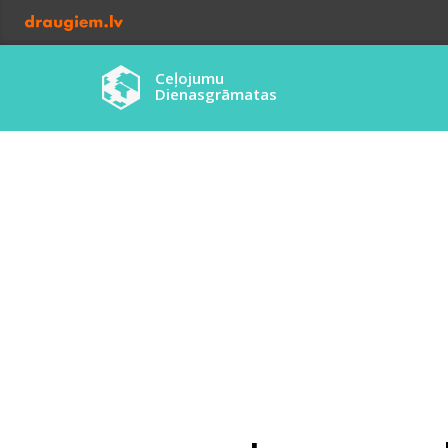
Ceļojumu
Dienasgrāmatas