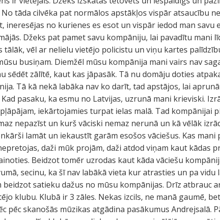
ns ir vietējais. Džeks izskatās tetovēts un iespaidīgs un paziņ
. No tāda cilvēka pat normālos apstākļos vispār atsaucību ne
t, ineresējas no kurienes es esot un vispār iedod man savu e
ājās. Džeks pat pamet savu kompāniju, lai pavadītu mani līdz 
tālāk, vēl ar nelielu vietējo policistu un viņu kartes palīdz
t mūsu busiņam. Diemžēl mūsu kompānija mani vairs nav sagai
au sēdēt zālītē, kaut kas jāpasāk. Tā nu domāju doties atpak
a. Tā kā nekā labāka nav ko darīt, tad apstājos, lai aprun
Kad pasaku, ka esmu no Latvijas, uzrunā mani krieviski. Izrādā
pļāpājam, iekārtojamies turpat ielas malā. Tad kompānijai pi
maz nepazīst un kurš vāciski nemaz nerunā un kā vēlāk izrā
ienkārši lamāt un iekaustīt garām esošos vāciešus. Kas mani p
 nepretojas, daži mūk projām, daži atdod viņam kaut kādas p
ainoties. Beidzot tomēr uzrodas kaut kāda vāciešu kompānija
mā, secinu, ka šī nav labākā vieta kur atrasties un pa vidu 
 beidzot satieku dažus no mūsu kompānijas. Drīz atbrauc a
ējo klubu. Klubā ir 3 zāles. Nekas izcils, ne manā gaumē, be
 pēc skanošās mūzikas atgādina pasākumus Andrejsalā. Pār