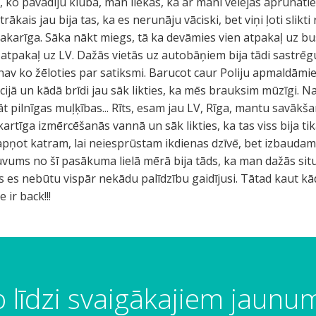
, ko pavadīju klubā, man liekas, ka ar mani vēlējās aprunāti
ākais jau bija tas, ka es nerunāju vāciski, bet viņi ļoti slikti 
sakarīga. Sāka nākt miegs, tā ka devāmies vien atpakaļ uz b
tpakaļ uz LV. Dažās vietās uz autobāņiem bija tādi sastrēgu
nav ko žēloties par satiksmi. Barucot caur Poliju apmaldāmie
ijā un kādā brīdi jau sāk likties, ka mēs brauksim mūzīgi. Na
t pilnīgas muļķības... Rīts, esam jau LV, Rīga, mantu savākša
artīga izmērcēšanās vannā un sāk likties, ka tas viss bija tik
ņot katram, lai neiesprūstam ikdienas dzīvē, bet izbaudam 
vums no šī pasākuma lielā mērā bija tāds, ka man dažās situāc
 es nebūtu vispār nekādu palīdzību gaidījusi. Tātad kaut 
 ir back!!!
 līdzi svaigākajiem jaun