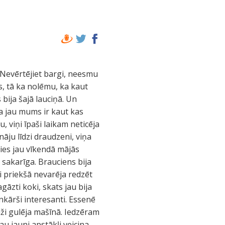
m. Nevērtējiet bargi, neesmu
s, tā ka nolēmu, ka kaut
 bija šajā lauciņā. Un
ja jau mums ir kaut kas
, viņi īpaši laikam neticēja
nāju līdzi draudzeni, viņa
eies jau vīkendā mājās
 sakarīga. Brauciens bija
i priekšā nevarēja redzēt
āzti koki, skats jau bija
enkārši interesanti. Essenē
ži gulēja mašīnā. Iedzēram
au jauni apstākļi veicina