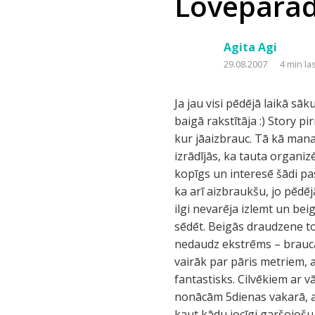
Loveparade
Agita Agi
29.08.2007
4 min la
Ja jau visi pēdējā laikā sā
baigā rakstītāja :) Story p
kur jāaizbrauc. Tā kā mana 
izrādījās, ka tauta organi
kopīgs un interesē šādi pas
ka arī aizbraukšu, jo pēdēj
ilgi nevarēja izlemt un be
sēdēt. Beigās draudzene to
nedaudz ekstrēms – braucām
vairāk par pāris metriem, a
fantastisks. Cilvēkiem ar v
nonācām 5dienas vakarā, a
kaut kādu jocīgi garšojošu 