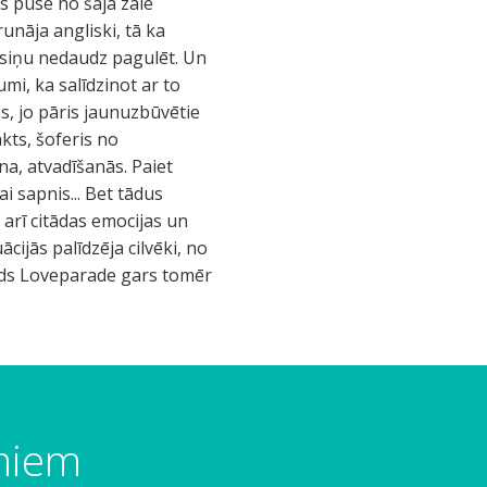
es puse no šajā zālē
runāja angliski, tā ka
usiņu nedaudz pagulēt. Un
mi, ka salīdzinot ar to
s, jo pāris jaunuzbūvētie
kts, šoferis no
na, atvadīšanās. Paiet
ai sapnis... Bet tādus
arī citādas emocijas un
ijās palīdzēja cilvēki, no
kāds Loveparade gars tomēr
umiem