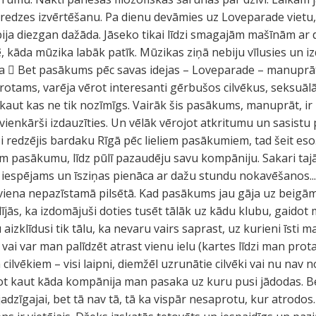
ieredzes izvērtēšanu. Pa dienu devāmies uz Loveparade vietu
ija diezgan dažāda. Jāseko tikai līdzi smagajām mašīnām ar 
, kāda mūzika labāk patīk. Mūzikas ziņā nebiju vīlusies un izd
a  Bet pasākums pēc savas idejas – Loveparade – manuprāt v
tams, varēja vērot interesanti gērbušos cilvēkus, seksuālās
 kaut kas ne tik nozīmīgs. Vairāk šis pasākums, manuprāt, ir 
 vienkārši izdauzīties. Un vēlāk vērojot atkritumu un sasistu 
 esi redzējis bardaku Rīgā pēc lieliem pasākumiem, tad šeit es
m pasākumu, līdz pūlī pazaudēju savu kompāniju. Sakari tajā l
 iespējams un īsziņas pienāca ar dažu stundu nokavēšanos...
viena nepazīstamā pilsētā. Kad pasākums jau gāja uz beigām
jās, ka izdomājuši doties tusēt tālāk uz kādu klubu, gaidot 
aizklīdusi tik tālu, ka nevaru vairs saprast, uz kurieni īsti
un vai var man palīdzēt atrast vienu ielu (kartes līdzi man prot
cilvēkiem – visi laipni, diemžēl uzrunātie cilvēki vai nu nav 
ot kaut kāda kompānija man pasaka uz kuru pusi jādodas. Bet i
dzīgajai, bet tā nav tā, tā ka vispār nesaprotu, kur atrodo