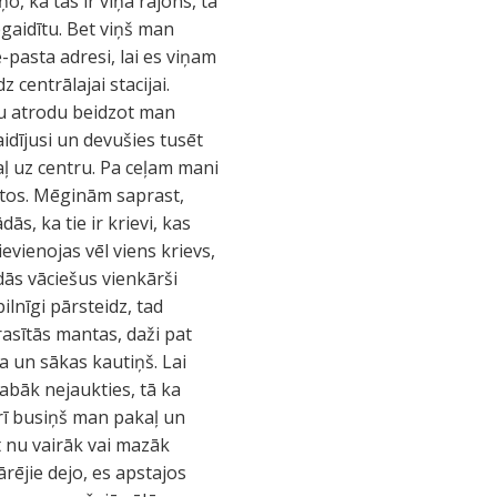
o, ka tas ir viņa rajons, ta
gaidītu. Bet viņš man
-pasta adresi, lai es viņam
centrālajai stacijai.
ību atrodu beidzot man
dījusi un devušies tusēt
aļ uz centru. Pa ceļam mani
ātos. Mēginām saprast,
s, ka tie ir krievi, kas
evienojas vēl viens krievs,
dās vāciešus vienkārši
ilnīgi pārsteidz, tad
rasītās mantas, daži pat
 un sākas kautiņš. Lai
labāk nejaukties, tā ka
rī busiņš man pakaļ un
t nu vairāk vai mazāk
ējie dejo, es apstajos