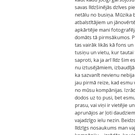
savas līdzšinējās dzīves p
netālu no busiņa. Mūzika b
atbalstītājiem un jānovērtē
apkārtējie mani fotografēj
domāts tā pirmsākumos. Pro
tas vairāk likās kā fons un
tusiņu un vietu, kur tautai
saproti, ka ja arī līdz šim
nu iztusējāmiem, izbaudījā
ka sazvanīt nevienu nebija
jau pirmā reize, kad esmu 
no mūsu kompānijas. Izrādī
dodos uz to pusi, bet esmu 
prasu, vai viņi ir vietējie 
aprunājos ar ļoti daudziem 
vajadzīgo ielu nezin. Beidz
līdzīgs nosaukums man vaja