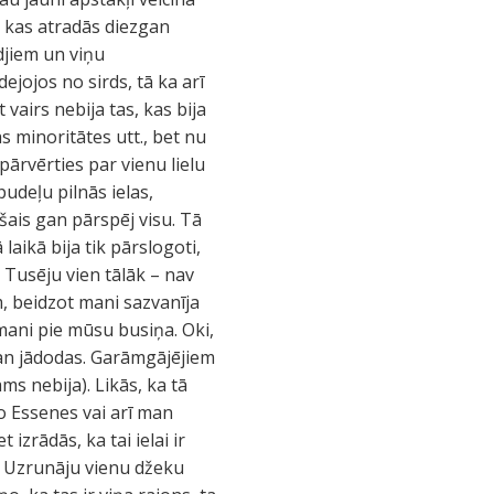
, kas atradās diezgan
djiem un viņu
ejojos no sirds, tā ka arī
airs nebija tas, kas bija
 minoritātes utt., bet nu
pārvērties par vienu lielu
pudeļu pilnās ielas,
ošais gan pārspēj visu. Tā
aikā bija tik pārslogoti,
 Tusēju vien tālāk – nav
, beidzot mani sazvanīja
mani pie mūsu busiņa. Oki,
 man jādodas. Garāmgājējiem
ams nebija). Likās, ka tā
no Essenes vai arī man
zrādās, ka tai ielai ir
s. Uzrunāju vienu džeku