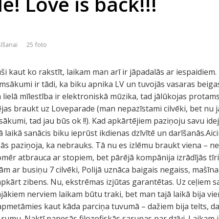
! Love is back!!!
sīšanai
25 foto
kuši kaut ko rakstīt, laikam man arī ir jāpadalās ar iespaidie
irmsākumi ir tādi, ka biku apnika LV un tuvojās vasaras beiga
lielā mīlestība ir elektroniskā mūzika, tad jālūkojas protams
zējas braukt uz Loveparade (man nepazīstami cilvēki, bet nu 
ākumi, tad jau būs ok !!). Kad apkārtējiem paziņoju savu ideju
ā laikā sanācis biku ieprūst ikdienas dzīvītē un darīšanās.Aici
igās paziņoja, ka nebrauks. Tā nu es izlēmu braukt viena – n
mēr atbrauca ar stopiem, bet pārējā kompānija izrādījās tīri
 ar busiņu 7 cilvēki, Polijā uznāca baigais negaiss, mašīna
pkārt zibens. Nu, ekstrēmas izjūtas garantētas. Uz ceļiem sag
ājākiem nerviem laikam būtu traki, bet man tajā laikā bija vi
pmetāmies kaut kāda parciņa tuvumā – dažiem bija telts, da
rumu. Naktī panesās filozofiskās sarunas par dzīvi. Laikam j