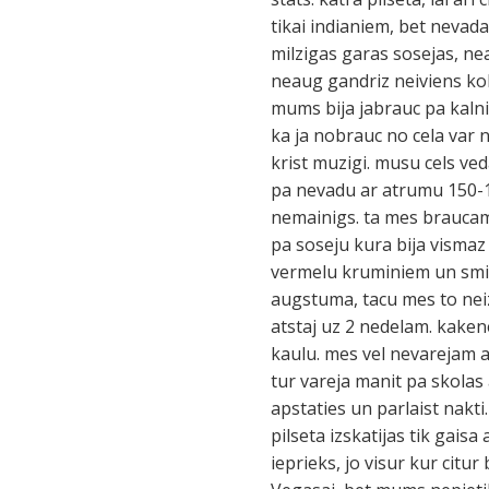
tikai indianiem, bet nevadas
milzigas garas sosejas, nea
neaug gandriz neiviens koks
mums bija jabrauc pa kalni
ka ja nobrauc no cela var n
krist muzigi. musu cels ve
pa nevadu ar atrumu 150-1
nemainigs. ta mes braucam
pa soseju kura bija visma
vermelu kruminiem un smil
augstuma, tacu mes to neizj
atstaj uz 2 nedelam. kaken
kaulu. mes vel nevarejam a
tur vareja manit pa skolas
apstaties un parlaist nakt
pilseta izskatijas tik gais
ieprieks, jo visur kur citu