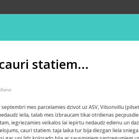
cauri statiem...
sīšanai
. septembri mes parcelamies dzivot uz ASV, Vilsonvillu (pils
nedaudz ieila, talab mes izbraucam tikai otrdienas pecpusd
am, iegriezamies veikalos lai iepirtu nedaudz edienu un da
lojums, cauri statiem. taja laika tur bija diezgan liela sniega
esi gar upi lidz kolorado bija ar sausmigiem sastregumiem u