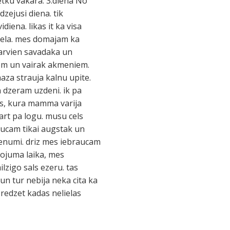
tku vakara. 3.diena No
dzejusi diena. tik
diena. likas it ka visa
s cela. mes domajam ka
 arvien savadaka un
nem un vairak akmeniem.
za strauja kalnu upite.
n dzeram uzdeni. ik pa
ts, kura mamma varija
kart pa logu. musu cels
raucam tikai augstak un
zenumi. driz mes iebraucam
elojuma laika, mes
lzigo sals ezeru. tas
 un tur nebija neka cita ka
ja redzet kadas nelielas