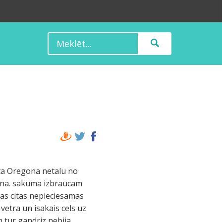
eta Oregona netalu no
iena. sakuma izbraucam
zas citas nepieciesamas
 vetra un isakais cels uz
n tur gandriz nebija