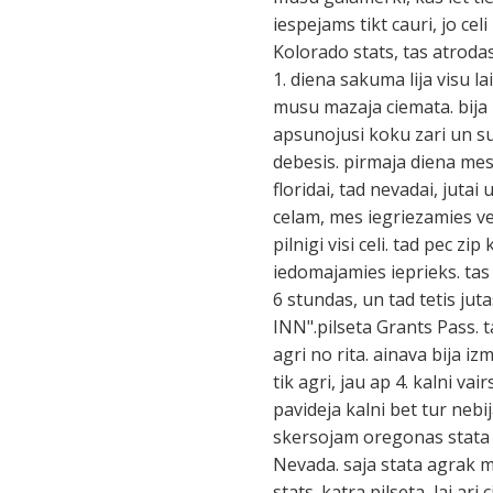
iespejams tikt cauri, jo ce
Kolorado stats, tas atrod
1. diena sakuma lija visu 
musu mazaja ciemata. bija 
apsunojusi koku zari un sun
debesis. pirmaja diena mes
floridai, tad nevadai, juta
celam, mes iegriezamies ve
pilnigi visi celi. tad pec
iedomajamies ieprieks. ta
6 stundas, un tad tetis ju
INN".pilseta Grants Pass. 
agri no rita. ainava bija i
tik agri, jau ap 4. kalni va
pavideja kalni bet tur neb
skersojam oregonas stata r
Nevada. saja stata agrak m
stats. katra pilseta, lai ar