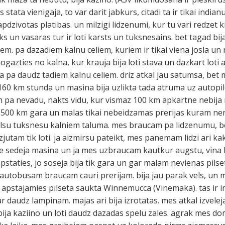
 stata vienigaja, to var darit jabkurs, citadi ta ir tikai indian
pdzivotas platibas. un milzigi lidzenumi, kur tu vari redzet 
 un vasaras tur ir loti karsts un tuksnesains. bet tagad bija
em. pa dazadiem kalnu celiem, kuriem ir tikai viena josla un
ogazties no kalna, kur krauja bija loti stava un dazkart lot
da pa daudz tadiem kalnu celiem. driz atkal jau satumsa, be
60 km stunda un masina bija uzlikta tada atruma uz autopil
 pa nevadu, nakts vidu, kur vismaz 100 km apkartne nebija 
z 500 km gara un malas tikai nebeidzamas prerijas kuram ner
su tuksnesu kalniem taluma. mes braucam pa lidzenumu, bet
utam tik loti. ja aizmirsu pateikt, mes panemam lidzi ari kak
e sedeja masina un ja mes uzbraucam kautkur augstu, vina l
pstaties, jo soseja bija tik gara un gar malam nevienas pilse
 autobusam braucam cauri prerijam. bija jau parak vels, un
i. apstajamies pilseta saukta Winnemucca (Vinemaka). tas ir
a ar daudz lampinam. majas ari bija izrotatas. mes atkal izvele
r bija kaziino un loti daudz dazadas spelu zales. agrak mes 