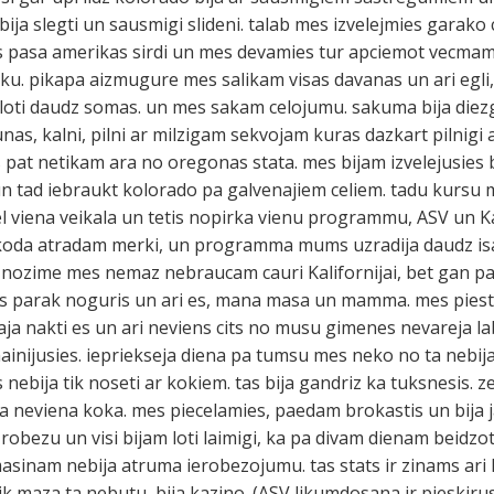
li bija slegti un sausmigi slideni. talab mes izvelejmies garak
as pasa amerikas sirdi un mes devamies tur apciemot vecmam
laiku. pikapa aizmugure mes salikam visas davanas un ari egl
loti daudz somas. un mes sakam celojumu. sakuma bija diezga
as, kalni, pilni ar milzigam sekvojam kuras dazkart pilnigi a
 pat netikam ara no oregonas stata. mes bijam izvelejusies 
i un tad iebraukt kolorado pa galvenajiem celiem. tadu kursu
l viena veikala un tetis nopirka vienu programmu, ASV un Ka
 zip koda atradam merki, un programma mums uzradija daudz i
s nozime mes nemaz nebraucam cauri Kalifornijai, bet gan 
tas parak noguris un ari es, mana masa un mamma. mes piest
taja nakti es un ari neviens cits no musu gimenes nevareja la
zmainijusies. iepriekseja diena pa tumsu mes neko no ta nebi
irs nebija tik noseti ar kokiem. tas bija gandriz ka tuksnesis. 
ija neviena koka. mes piecelamies, paedam brokastis un bija j
obezu un visi bijam loti laimigi, ka pa divam dienam beidzo
asinam nebija atruma ierobezojumu. tas stats ir zinams ari
i cik maza ta nebutu, bija kazino. (ASV likumdosana ir pieskiru