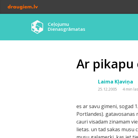
Ceļojumu
Dienasgrāmatas
Ar pikapu 
Laima Kļaviņa
25.12.2005
4 min la
es ar savu gimeni, sogad 1
Portlandes). gatavosanas 
cauri visadam zinamam viet
lietas. un tad sakas musu ce
musu galamerki, kas iet ti