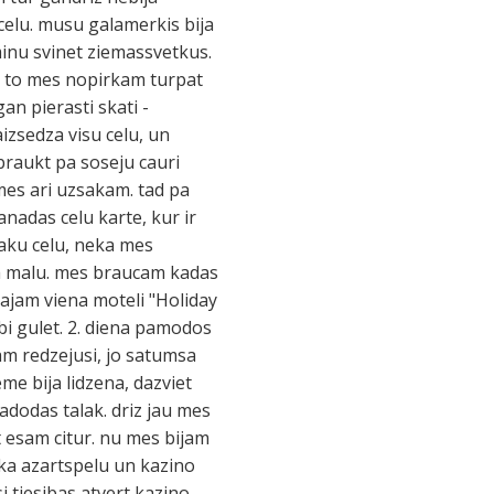
o celu. musu galamerkis bija
inu svinet ziemassvetkus.
i, to mes nopirkam turpat
n pierasti skati -
izsedza visu celu, un
braukt pa soseju cauri
 mes ari uzsakam. tad pa
nadas celu karte, kur ir
saku celu, neka mes
pa malu. mes braucam kadas
ajam viena moteli "Holiday
bi gulet. 2. diena pamodos
jam redzejusi, jo satumsa
zeme bija lidzena, dazviet
adodas talak. driz jau mes
t esam citur. nu mes bijam
 ka azartspelu un kazino
si tiesibas atvert kazino