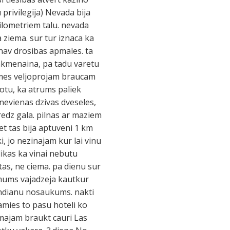
u privilegija) Nevada bija
kilometriem talu. nevada
 ziema. sur tur iznaca ka
 nav drosibas apmales. ta
i akmenaina, pa tadu varetu
t mes veljoprojam braucam
otu, ka atrums paliek
nevienas dzivas dveseles,
edz gala. pilnas ar maziem
 tas bija aptuveni 1 km
i, jo nezinajam kur lai vinu
ikas ka vinai nebutu
tas, ne ciema. pa dienu sur
 mums vajadzeja kautkur
 indianu nosaukums. nakti
jamies to pasu hoteli ko
domajam braukt cauri Las