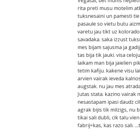
Vegasai, bet mums nepieti
rita preti musu motelim atk
tuksnesaini un pamesti tie l
pasaule so vietu butu aizmi
varetu jau tikt uz kolorad
savadaka. saka izzust tuks
mes bijam sajusma ja gadi
tas bija tik jauki. visa ce
laikam man bija jaielien 
tetim kafiju. kakene visu l
arvien vairak ieveda kalnos
augstak. nu jau mes atrada
Jutas stata. kazino vairak 
nesastapam ipasi daudz cil
agrak bijis tik milzigs, nu 
tikai sali dubli, cik talu vi
fabrij=kas, kas razo sali. ..