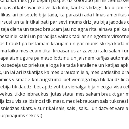
ka laika. mes greibejam paspet uz kolorado pirms ziemassve
lajas atkal savadaka veida kalni, kautkas lidzigs, ko bijam re
ikas. ari pilsetele bija tada, ka parasti rada filmas amerikas vi
rsusi un ta ir tikai pati par sevi. mums driz jau bija jadoda
o taja diena un tapec braucam jau no agra rita. ainava palika
nesainie kalni un paradijas vairak tadi ar sniegotam virsot
jas braukt pa bistamam kraujam un gar mums skreja kada ma
lojuma laika mes edam tikai kroasanus ar zavetu italu salami u
pikapa aizmugure pa mazo lodzinu un jaiznem kafijas automa
aiku sedeja uz priekseja loga ka tada karaliene un katijas ap
, un lai ari izskatijas ka mes braucam leja, mes patiesiba b
mies vismaz 2 km augstuma. bet vienalga bija tik daudz lid
nebija tik daudz, bet apdzivotiba vienalga bija nieciga. visa c
vekus. tikko iebraukusi jutas stata, mes sakam braukt gar mi
bija izzuivis salidzinosi tik mazs. mes iebraucam sals tuksnesi
en sniedzas skats. visur tikai sals, sals , sals.... un dazviet vare
..turpinajums sekos :)