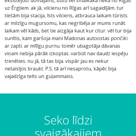
eksistējusi. domājams, būtu vēl smalkāka nekā no Rīgas
uz Ērgļiem. ak jā, vilcienu no Rīgas arī sagaidījām. tur
tiešām bija stacija, īsts vilciens, atbrauca laikam tūrists
ar milzīgu mugursomu, kas negribēja ar mums runāt.
laikam vēl kāds, bet tie aizgāja kaut kur citur. vēl tur bija
sunītis, kam garšoja mani Madonas autoostas pončiki
ar zapti. ar mīlīgu purnu. tomēr ubagotāja dāvanas
viņam nebija pārāk izkoptas. varbūt nav daudz iespēju
trenēties. nu jā, tā tas bija. vispār jau es nekur
netaisījos braukt. P.S. tā arī nesaprotu, kāpēc bija
vajadzīga telts un guļammaiss.
Seko līdzi
svaigākajiem