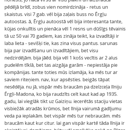
pēdējā brīdī, zobus vien nomirdzināja - retus un
skaistus. visi 7 gab. vēl bija zaļais buss no Ērgļu
autoostas. ā, Ērgļu autoostā vēl bija interesanta tante,
kūjas onkulītis un pienāca vēl 1 resns un dūšīgs tēvainis
tā uz 50 vai 70 gadiem, kas zināja teikt, ka izvadītāji ir
laba lieta - sevišķi tie, kas zina visus pantus. sarunas
bija par izvadīšanu un izvadītājiem, bet visu
nedzirdējām. bija jāēd. bija vēl 1 košs vecītis ar 2 alus
pudelēm tīklā, bet tas aizgāja garām - nepiestāja pie
kompānijas. tante toties mūs izlamāja, ka mēs tur ar
saviem riteņiem. nav, kur apsēsties. beigās tāpat
nesēdēja. nu jā, vispār mēs braucām pa dzelzceļa līniju
Ērgļi-Madona, ko bija raudzīts celt kaut kad ap 1935.
gadu, lai vieglāk tikt uz Gaiziņu. iecerētās staciju vietas
visbiežāk atradās krūmos, bet līnija vairumā gadījumu
veda pa ieplakām. bet vispār mēs tur nebraucām. mēs
braucām kaut kur citur. lai gan vispār kartē tāda līnija ir