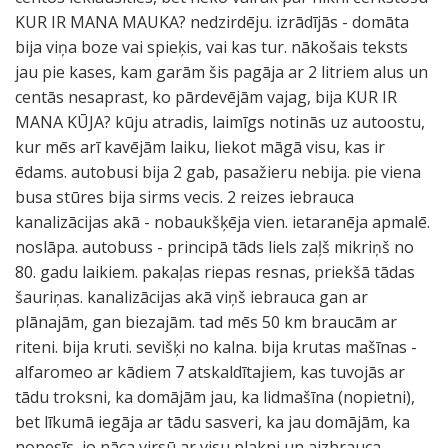
KUR IR MANA MAUKA? nedzirdēju. izrādījās - domāta
bija viņa boze vai spieķis, vai kas tur. nākošais teksts
jau pie kases, kam garām šis pagāja ar 2 litriem alus un
centās nesaprast, ko pārdevējām vajag, bija KUR IR
MANA KŪJA? kūju atradis, laimīgs notinās uz autoostu,
kur mēs arī kavējām laiku, liekot māgā visu, kas ir
ēdams. autobusi bija 2 gab, pasažieru nebija. pie viena
busa stūres bija sirms vecis. 2 reizes iebrauca
kanalizācijas akā - nobaukšķēja vien. ietaranēja apmalē.
noslāpa. autobuss - principā tāds liels zaļš mikriņš no
80. gadu laikiem. pakaļas riepas resnas, priekšā tādas
šauriņas. kanalizācijas akā viņš iebrauca gan ar
plānajām, gan biezajām. tad mēs 50 km braucām ar
riteni. bija kruti. sevišķi no kalna. bija krutas mašīnas -
alfaromeo ar kādiem 7 atskaldītajiem, kas tuvojās ar
tādu troksni, ka domājām jau, ka lidmašīna (nopietni),
bet līkumā iegāja ar tādu sasveri, ka jau domājām, ka
nonesīs, jo nāca virsū ar visu plakni un aizbrauca