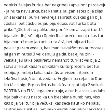
nopirkt želejas žurku, bet negribēju apvainot pārdevēju
- ja nu tā nav žurka, bet kāmītis. lai gan astes bija zilas
un sarkanas, burkā nevarēja saprast. čūskas gan bija
čūskas, bet čūsku es jau biju ēdusi. vot žurka būtu
prikolīgāk. bet nu paliku pie pončikiem ar zapti (tur tā
bija rakstīts). vēl bija rūpniecības preču nodaļa. kas tur
bija mantu! man jau acis krita ārā, bet bija arī bail
palaist garām vedēju, kas mani savākšot no autoostas.
lai gan minūtes 3 vēl dabūju gaidīt. bet ej nu zini -
veikalā jau laiks paskrietu nemanot. turklāt vēl bija 2.
stāvs ar kaut kādām unikālām kultūrprecēm, bet tur
nebiju, jo nebija laika. tad mūs ar visiem riteņiem
iekrāva busiņā un aizveda uz Ērgļiem. pa ceļam brīžam
lija tā sisnīgi. Ērgļos lietus beidzās. turpat bija 2 veikali:
PĀRTIKA un ELVI. iegājām otrajā, a tur bija viss kas labs.
bija baltkrievu nastoika un biezpiena bumbiņas, viss
kas bija. vēl tur bija večuks, kas sēca kaut ko nebalsī.
centos ieklausīties, bet neko vairāk par nikni čerkstošu