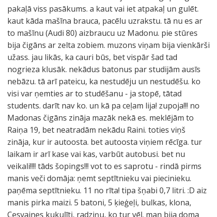
pakaļā viss pasākums. a kaut vai iet atpakaļ un gulēt.
kaut kāda mašīna brauca, pacēlu uzrakstu. tā nu es ar
to mašīnu (Audi 80) aizbraucu uz Madonu. pie stūres
bija čigāns ar zelta zobiem. muzons viņam bija vienkārši
užass. jau likās, ka cauri būs, bet vispār šad tad
nogrieza klusāk. nekādus batonus par studijām ausīs
nebāzu. tā arī pateicu, ka nestudēju un nestudēšu. ko
visi var ņemties ar to studēšanu - ja stopē, tātad
students. darīt nav ko. un kā pa ceļam lija! zupoja!!! no
Madonas čigāns zināja mazāk nekā es. meklējām to
Raiņa 19, bet neatradām nekādu Raini. toties viņš
zināja, kur ir autoosta. bet autoosta viņiem rēcīga. tur
laikam ir arī kase vai kas, varbūt autobusi. bet nu
veikali!!!! tāds šopings!!! vot to es saprotu - rindā pirms
manis veči domāja: ņemt septītnieku vai piecinieku.
paņēma septītnieku. 11 no rīta! tipa šņabi 0,7 litri. :D aiz
manis pirka maizi. 5 batoni, 5 ķieģeļi, bulkas, klona,
Cesvaines kukulīti, radziņu, ko tur vēl. man bija doma