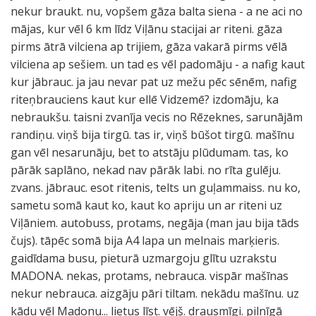
nekur braukt. nu, vopšem gāza balta siena - a ne aci no
mājas, kur vēl 6 km līdz Viļānu stacijai ar riteni. gāza
pirms ātrā vilciena ap trijiem, gāza vakarā pirms vēlā
vilciena ap sešiem. un tad es vēl padomāju - a nafig kaut
kur jābrauc. ja jau nevar pat uz mežu pēc sēnēm, nafig
riteņbrauciens kaut kur ellē Vidzemē? izdomāju, ka
nebraukšu. taisni zvanīja vecis no Rēzeknes, sarunājām
randiņu. viņš bija tirgū. tas ir, viņš būšot tirgū. mašīnu
gan vēl nesarunāju, bet to atstāju plūdumam. tas, ko
pārāk saplāno, nekad nav pārāk labi. no rīta gulēju.
zvans. jābrauc. esot ritenis, telts un guļammaiss. nu ko,
sametu somā kaut ko, kaut ko apriju un ar riteni uz
Viļāniem. autobuss, protams, negāja (man jau bija tāds
čujs). tāpēc somā bija A4 lapa un melnais marķieris.
gaidīdama busu, pieturā uzmargoju glītu uzrakstu
MADONA. nekas, protams, nebrauca. vispār mašīnas
nekur nebrauca. aizgāju pāri tiltam. nekādu mašīnu. uz
kādu vēl Madonu... lietus līst. vējš. drausmīgi. pilnīgā