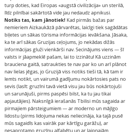
turp doties, kad Eiropas «augstā civilizācija» un sterilā,
līdz pilnībai sakārtotā vide jau nedaudz apnikusi.
Notiks tas, kam jānotiek!
Kad pirmās bažas par
nemieriem Aizkaukāzā pārvarētas, laicīgi tiek sagādātas
biļetes un sākas tūrisma informācijas ievākšana. Jāsaka,
ka te arī sākas Gruzijas ceļojums, jo nekādas dižās
informācijas gluži vienkārši nav. Secinājums viens — šī
valsts ir jāapmeklē pašam, lai to izzinātu! Kā uzzinām
brauciena gaitā, satraukties te nav par ko un arī plānot
nav lielas jēgas, jo Gruzijā viss notiks tieši tā, kā tam ir
lemts notikt, un vairumā gadījumu nokārtosies pats no
sevis (lasīt: gruzīni tavā vietā visu jau būs nokārtojuši
un sarunājuši, pirms paspēsi bilst, ka tu jau tikai
apjautājies). Naksnīgā ierašanās Tbilisi mūs sagaida ar
pirmajiem pārsteigumiem — ar moderno un mājīgo
lidostu (pirms lidojuma nekas neliecināja, ka tajā pusē
mūs sagaidīs kas vairāk par kārtīgu garāžu), ar
nesaprotamo gruzīnu alfabētu un ar laipnajām