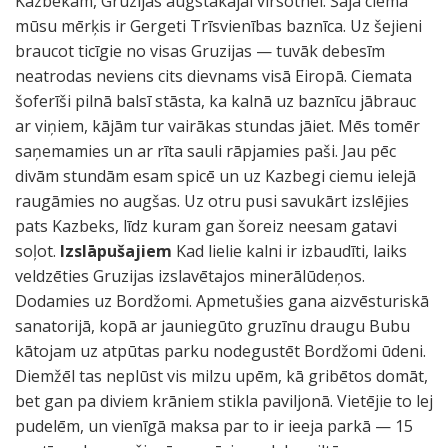
Kazbekam, Gruzijas augstākajai virsotnei. Šajā ciemā
mūsu mērķis ir Gergeti Trīsvienības baznīca. Uz šejieni
braucot ticīgie no visas Gruzijas — tuvāk debesīm
neatrodas neviens cits dievnams visā Eiropā. Ciemata
šoferīši pilnā balsī stāsta, ka kalnā uz baznīcu jābrauc
ar viņiem, kājām tur vairākas stundas jāiet. Mēs tomēr
saņemamies un ar rīta sauli rāpjamies paši. Jau pēc
divām stundām esam spicē un uz Kazbegi ciemu ielejā
raugāmies no augšas. Uz otru pusi savukārt izslējies
pats Kazbeks, līdz kuram gan šoreiz neesam gatavi
soļot.
Izslāpušajiem
Kad lielie kalni ir izbaudīti, laiks
veldzēties Gruzijas izslavētajos minerālūdeņos.
Dodamies uz Bordžomi. Apmetušies gana aizvēsturiskā
sanatorijā, kopā ar jauniegūto gruzīnu draugu Bubu
kātojam uz atpūtas parku nodegustēt Bordžomi ūdeni.
Diemžēl tas neplūst vis milzu upēm, kā gribētos domāt,
bet gan pa diviem krāniem stikla paviljonā. Vietējie to lej
pudelēm, un vienīgā maksa par to ir ieeja parkā — 15