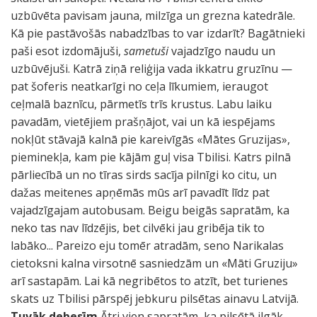
uzbūvēta pavisam jauna, milzīga un grezna katedrāle.
Kā pie pastāvošās nabadzības to var izdarīt? Bagātnieki
paši esot izdomājuši,
sametuši
vajadzīgo naudu un
uzbūvējuši. Katrā ziņā reliģija vada ikkatru gruzīnu —
pat šoferis neatkarīgi no ceļa līkumiem, ieraugot
ceļmalā baznīcu, pārmetīs trīs krustus. Labu laiku
pavadām, vietējiem prašņājot, vai un kā iespējams
nokļūt stāvajā kalnā pie kareivīgās «Mātes Gruzijas»,
pieminekļa, kam pie kājām guļ visa Tbilisi. Katrs pilnā
pārliecībā un no tīras sirds sacīja pilnīgi ko citu, un
dažas meitenes apņēmās mūs arī pavadīt līdz pat
vajadzīgajam autobusam. Beigu beigās sapratām, ka
neko tas nav līdzējis, bet cilvēki jau gribēja tik to
labāko... Pareizo eju tomēr atradām, seno Narikalas
cietoksni kalna virsotnē sasniedzām un «Māti Gruziju»
arī sastapām. Lai kā negribētos to atzīt, bet turienes
skats uz Tbilisi pārspēj jebkuru pilsētas ainavu Latvijā.
Tuvāk debesīm
Ātri vien sapratām, ka pilsētā ilgāk