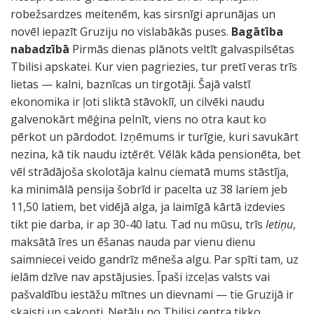
robežsardzes meitenēm, kas sirsnīgi aprunājas un
novēl iepazīt Gruziju no vislabākās puses.
Bagātība
nabadzībā
Pirmās dienas plānots veltīt galvaspilsētas
Tbilisi apskatei. Kur vien pagriezies, tur pretī veras trīs
lietas — kalni, baznīcas un tirgotāji. Šajā valstī
ekonomika ir ļoti sliktā stāvoklī, un cilvēki naudu
galvenokārt mēģina pelnīt, viens no otra kaut ko
pērkot un pārdodot. Izņēmums ir turīgie, kuri savukārt
nezina, kā tik naudu iztērēt. Vēlāk kāda pensionēta, bet
vēl strādājoša skolotāja kalnu ciematā mums stāstīja,
ka minimālā pensija šobrīd ir pacelta uz 38 lariem jeb
11,50 latiem, bet vidējā alga, ja laimīgā kārtā izdevies
tikt pie darba, ir ap 30-40 latu. Tad nu mūsu, trīs
letiņu
,
maksātā īres un ēšanas nauda par vienu dienu
saimniecei veido gandrīz mēneša algu. Par spīti tam, uz
ielām dzīve nav apstājusies. Īpaši izceļas valsts vai
pašvaldību iestāžu mītnes un dievnami — tie Gruzijā ir
skaisti un sakopti. Netālu no Tbilisi centra tikko