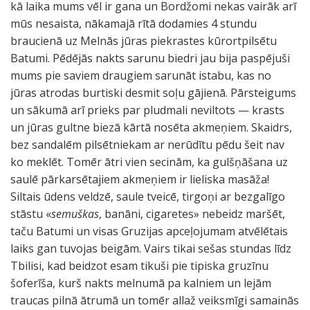
kā laika mums vēl ir gana un Bordžomi nekas vairāk arī
mūs nesaista, nākamajā rītā dodamies 4 stundu
braucienā uz Melnās jūras piekrastes kūrortpilsētu
Batumi. Pēdējās nakts sarunu biedri jau bija paspējuši
mums pie saviem draugiem sarunāt istabu, kas no
jūras atrodas burtiski desmit soļu gājienā. Pārsteigums
un sākumā arī prieks par pludmali neviltots — krasts
un jūras gultne biezā kārtā nosēta akmeņiem. Skaidrs,
bez sandalēm pilsētniekam ar nerūdītu pēdu šeit nav
ko meklēt. Tomēr ātri vien secinām, ka gulšņāšana uz
saulē pārkarsētajiem akmeņiem ir lieliska masāža!
Siltais ūdens veldzē, saule tveicē, tirgoņi ar bezgalīgo
stāstu «
semuškas
, banāni, cigaretes» nebeidz maršēt,
taču Batumi un visas Gruzijas apceļojumam atvēlētais
laiks gan tuvojas beigām. Vairs tikai sešas stundas līdz
Tbilisi, kad beidzot esam tikuši pie tipiska gruzīnu
šoferīša, kurš nakts melnumā pa kalniem un lejām
traucas pilnā ātrumā un tomēr allaž veiksmīgi samainās