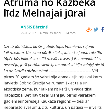
Ātrumā no Kazbeka
līdz Melnajai jūrai
ANSIS Bērziņš
25.08.2007
6 min lasīšanai
34 foto
Uzreiz jāatzīstas, ka šis gabals tapis Valmieras rajona
laikrakstam. Un esmu pārāk slinks, lai te ko jaunu rakstītu -
tāpēc būs laikraksta stilā rakstīts teksts :) Bet nepadalīties
nevarēju, jo šī portāla viedokļi un apraksti bija vainīgi pie tā,
ka uz Gruziju aizbraucām!
----------------------------- Vēl
pirms 20 gadiem šo valsti bija apmeklējis teju vai katrs
latvietis. Šobrīd Gruzija vairumam šķiet tāla un
eksotiska zeme, kur laikam rit karš un valda tikai
nabadzība. Bet nav tiesa! Mani jau pirms vairākiem
gadiem ieinteresēja Kaukāza reģions — tieši ar
neparasto svešumu, citu kultūru, un patiesi — ir vērts