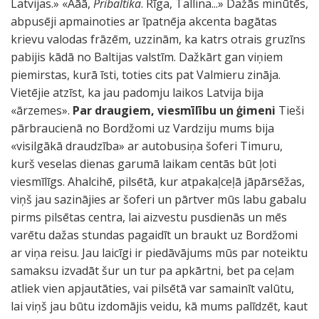
Latvijas.» «Āāā,
Pribaltika
. Rīga, Tallina...» Dažās minūtēs,
abpusēji apmainoties ar īpatnēja akcenta bagātas
krievu valodas frāzēm, uzzinām, ka katrs otrais gruzīns
pabijis kādā no Baltijas valstīm. Dažkārt gan viņiem
piemirstas, kurā īsti, toties cits pat Valmieru zināja.
Vietējie atzīst, ka jau padomju laikos Latvija bija
«ārzemes».
Par draugiem, viesmīlību un ģimeni
Tieši
pārbraucienā no Bordžomi uz Vardziju mums bija
«visilgākā draudzība» ar autobusiņa šoferi Timuru,
kurš veselas dienas garumā laikam centās būt ļoti
viesmīlīgs. Ahalcihē, pilsētā, kur atpakaļceļā jāpārsēžas,
viņš jau sazinājies ar šoferi un pārtver mūs labu gabalu
pirms pilsētas centra, lai aizvestu pusdienās un mēs
varētu dažas stundas pagaidīt un braukt uz Bordžomi
ar viņa reisu. Jau laicīgi ir piedāvājums mūs par noteiktu
samaksu izvadāt šur un tur pa apkārtni, bet pa ceļam
atliek vien apjautāties, vai pilsētā var samainīt valūtu,
lai viņš jau būtu izdomājis veidu, kā mums palīdzēt, kaut