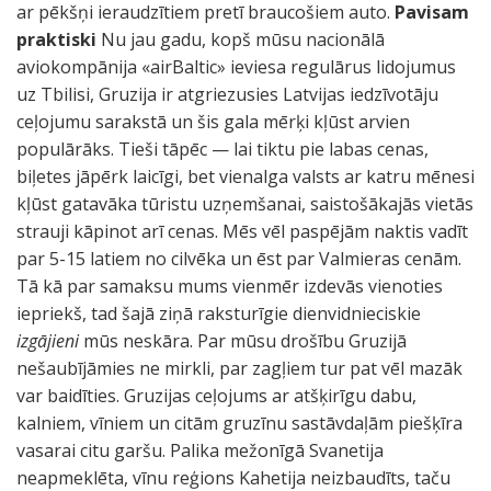
ar pēkšņi ieraudzītiem pretī braucošiem auto.
Pavisam
praktiski
Nu jau gadu, kopš mūsu nacionālā
aviokompānija «airBaltic» ieviesa regulārus lidojumus
uz Tbilisi, Gruzija ir atgriezusies Latvijas iedzīvotāju
ceļojumu sarakstā un šis gala mērķi kļūst arvien
populārāks. Tieši tāpēc — lai tiktu pie labas cenas,
biļetes jāpērk laicīgi, bet vienalga valsts ar katru mēnesi
kļūst gatavāka tūristu uzņemšanai, saistošākajās vietās
strauji kāpinot arī cenas. Mēs vēl paspējām naktis vadīt
par 5-15 latiem no cilvēka un ēst par Valmieras cenām.
Tā kā par samaksu mums vienmēr izdevās vienoties
iepriekš, tad šajā ziņā raksturīgie dienvidnieciskie
izgājieni
mūs neskāra. Par mūsu drošību Gruzijā
nešaubījāmies ne mirkli, par zagļiem tur pat vēl mazāk
var baidīties. Gruzijas ceļojums ar atšķirīgu dabu,
kalniem, vīniem un citām gruzīnu sastāvdaļām piešķīra
vasarai citu garšu. Palika mežonīgā Svanetija
neapmeklēta, vīnu reģions Kahetija neizbaudīts, taču