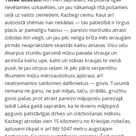
nevēlamies uzkavēties, un jau nākamajā rītā pošamies
ceļā uz valsts ziemeļiem, Kazbegi ciemu. Kaut arī
autoostā shēmas nav nekādas — tas patiesībā ir tirgus
placis ar pamatīgu haosu —, pareizo
maršrutku
atrast
izdodas itin viegli, un jau pēc neilga brīža mēs ieraugām
pirmās neaprakstāmi skaistās kalnu ainavas. Visu ceļu
divarpus stundu garumā mūsu pavada strauja un
aicinoša kalnu upe, kalni un stāvas kraujas te vienā
pusē, te jau otrpus ceļam. Ik pēc pāris serpentīnu
līkumiem mūsu mikroautobuss apbrauc arī
neatņemamos satiksmes dalībniekus — govis. Tuvumā
nemana ne ganu, ne pat mājas, taču, izrādās, gruzīnu
govis pašas prot atrast pareizo mājupceļu pareizajā
laikā! Laika gaitā sapratām, ka te ikviens mājlopiņš
apguvis patstāvīgas dzīves un izdzīvošanas mākslu.
Kazbegi atrodas vien 15 kilometru no Krievijas robežas,
aptuveni tikpat ir arī līdz 5047 metru augstajam