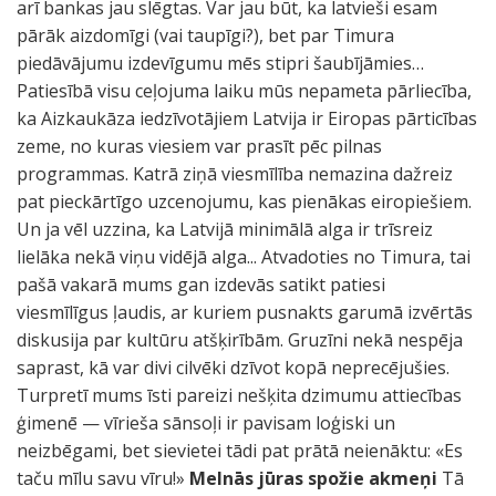
arī bankas jau slēgtas. Var jau būt, ka latvieši esam
pārāk aizdomīgi (vai taupīgi?), bet par Timura
piedāvājumu izdevīgumu mēs stipri šaubījāmies…
Patiesībā visu ceļojuma laiku mūs nepameta pārliecība,
ka Aizkaukāza iedzīvotājiem Latvija ir Eiropas pārticības
zeme, no kuras viesiem var prasīt pēc pilnas
programmas. Katrā ziņā viesmīlība nemazina dažreiz
pat pieckārtīgo uzcenojumu, kas pienākas eiropiešiem.
Un ja vēl uzzina, ka Latvijā minimālā alga ir trīsreiz
lielāka nekā viņu vidējā alga... Atvadoties no Timura, tai
pašā vakarā mums gan izdevās satikt patiesi
viesmīlīgus ļaudis, ar kuriem pusnakts garumā izvērtās
diskusija par kultūru atšķirībām. Gruzīni nekā nespēja
saprast, kā var divi cilvēki dzīvot kopā neprecējušies.
Turpretī mums īsti pareizi nešķita dzimumu attiecības
ģimenē — vīrieša sānsoļi ir pavisam loģiski un
neizbēgami, bet sievietei tādi pat prātā neienāktu: «Es
taču mīlu savu vīru!»
Melnās jūras spožie akmeņi
Tā