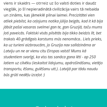
viens ir skaidrs — otrreiz uz šo valsti doties ir daudz
vieglāk, jo šī nepieradinātā civilizācija vairs tā nebaida
un zināms, kas jāmeklē pilnai laimei.
Precizitātei vien
atliek piebilst, ka ceļojums notika jūlija beigās, kad it kā bija
jābūt pašai vasaras svelmei gan te, gan Gruzijā, taču mums
ļoti paveicās. Faktiski visās pilsētās bija tikko beidzis līt, bet
trakais 40-grādīgais karstums mūs nenomāca.. Liels prieks,
ka uz turieni aizbraucām, jo Gruzija nav salīdzināma ar
Latviju un ne ar vienu citu Eiropas valsti! Mums kā
studentiem svarīgi, ka viss tas sanāca gana lēti - ap 250
latiem uz cilvēku (ieskaitot lidojumu, apdrošināšanu, vietējo
transportu, ēšanu, gulēšanu utt.). Latvijā par tādu naudu
būs grūti nedēļu izceļot :)
S
j
j
g
i
T
"
p
1
g
.
.
v
K
u
v
n
r
š
T
s
2
š
m
2
S
t
a
b
B
v
2
b
ā
a
a
a
z
b
p
u
9
o
.
.
i
a
n
a
o
o
i
b
a
1
e
i
2
e
i
u
e
o
a
3
e
k
u
u
i
s
i
ā
s
.
v
u
s
e
z
t
r
a
m
s
i
u
.
i
n
.
n
k
g
t
r
k
.
z
ā
p
k
s
k
l
r
i
0
i
n
k
n
b
e
ē
u
a
i
l
l
0
t
e
0
ā
a
š
n
d
a
0
č