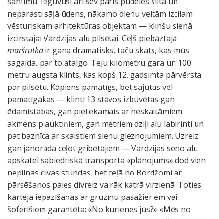
santīmu. Ieguvuši arī sev pāris pudeles siltā un
neparasti sāļā ūdens, nākamo dienu veltām izcilam
vēsturiskam arhitektūras objektam — klinšu sienā
izcirstajai Vardzijas alu pilsētai. Ceļš piebāztajā
maršrutkā
ir gana dramatisks, taču skats, kas mūs
sagaida, par to atalgo. Teju kilometru gara un 100
metru augsta klints, kas kopš 12. gadsimta pārvērsta
par pilsētu. Kāpiens pamatīgs, bet sajūtas vēl
pamatīgākas — klintī 13 stāvos izbūvētas gan
ēdamistabas, gan pieliekamais ar neskaitāmiem
akmens plauktiņiem, gan metriem dziļi alu labirinti un
pat baznīca ar skaistiem sienu gleznojumiem. Uzreiz
gan jānorāda ceļot gribētājiem — Vardzijas seno alu
apskatei sabiedriskā transporta «plānojums» dod vien
nepilnas divas stundas, bet ceļā no Bordžomi ar
pārsēšanos paies divreiz vairāk katrā virzienā. Toties
kārtējā iepazīšanās ar gruzīnu pasažieriem vai
šoferīšiem garantēta: «No kurienes jūs?» «Mēs no