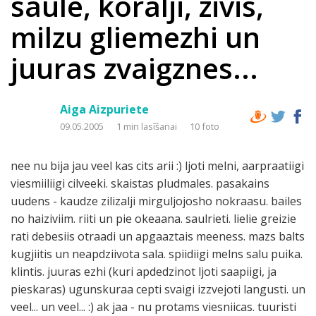
saule, koralji, zivis,
milzu gliemezhi un
juuras zvaigznes...
Aiga Aizpuriete
09.05.2005
1 min lasīšanai
10 foto
nee nu bija jau veel kas cits arii :) ljoti melni, aarpraatiigi
viesmiiliigi cilveeki. skaistas pludmales. pasakains
uudens - kaudze zilizalji mirguljojosho nokraasu. bailes
no haiziviim. riiti un pie okeaana. saulrieti. lielie greizie
rati debesiis otraadi un apgaaztais meeness. mazs balts
kugjiitis un neapdziivota sala. spiidiigi melns salu puika.
klintis. juuras ezhi (kuri apdedzinot ljoti saapiigi, ja
pieskaras) ugunskuraa cepti svaigi izzvejoti langusti. un
veel... un veel... :) ak jaa - nu protams viesniicas. tuuristi