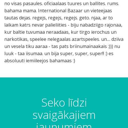
no visas pasaules. oficiaalaas tuures un ballites. rums.
bahama mama. International Bazaar un vieteejaas
tautas dejas. regejs, regejs, regejs. geto. njaa, ar to
laikam katrs nevar palieliities - biju nabadziigo rajonaa,
kur baltie tuvumaa neraadaas, kur tirgo ierochus un
narkotikas, speelee nelegaalas azartspeeles. un.... dziiva
un vesela tiku aaraa - tas pats briinumainaakais :))) nu
luuk - taa iisumaa. un bija super, super, super!! :) es
absoluuti iemiileejos bahamaas :)
Seko līdzi
svaigākajiem
jaunumiem