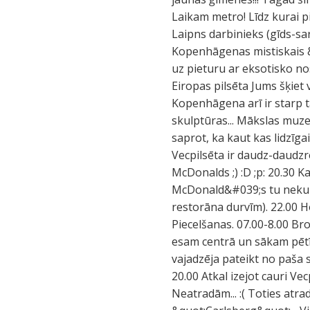
Laikam metro! Līdz kurai p
Laipns darbinieks (gīds-sa
Kopenhāgenas mistiskais &
uz pieturu ar eksotisko no
Eiropas pilsēta Jums šķiet 
Kopenhāgena arī ir starp t
skulptūras... Mākslas muzejs
saprot, ka kaut kas lidzīga
Vecpilsēta ir daudz-daudzre
McDonalds ;) :D ;p: 20.30 Ka
McDonald&#039;s tu nekur n
restorāna durvīm). 22.00 Hom
Piecelšanas. 07.00-8.00 Brok
esam centrā un sākam pētīt
vajadzēja pateikt no paša 
20.00 Atkal izejot cauri Ve
Neatradām... :( Toties atra