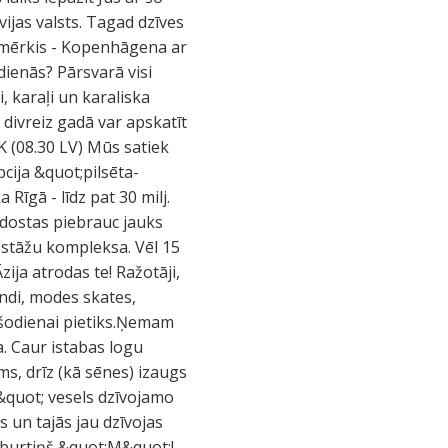
ijas valsts. Tagad dzīves
ūsu mērkis - Kopenhāgena ar
sdienās? Pārsvarā visi
, karaļi un karaliska
divreiz gadā var apskatīt
K (08.30 LV) Mūs satiek
cija &quot;pilsēta-
 Rīgā - līdz pat 30 milj.
 lidostas piebrauc jauks
izstāžu kompleksa. Vēl 15
zija atrodas te! Ražotāji,
endi, modes skates,
, šodienai pietiks.Ņemam
. Caur istabas logu
ams, drīz (kā sēnes) izaugs
&quot; vesels dzīvojamo
s un tajās jau dzīvojas
e burtiņš &quot;M&quot;!