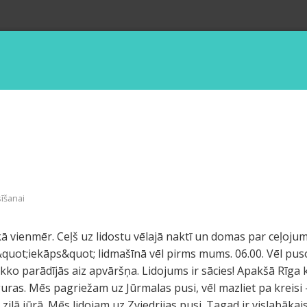
sīšanai
kā vienmēr. Ceļš uz lidostu vēlajā naktī un domas par ceļoju
quot;iekāps&quot; lidmašīnā vēl pirms mums. 06.00. Vēl pus
tikko parādījās aiz apvāršņa. Lidojums ir sācies! Apakšā Rīg
uras. Mēs pagriežam uz Jūrmalas pusi, vēl mazliet pa kreis
zilā jūrā. Mēs lidojam uz Zviedrijas pusi. Tagad ir vislabākais