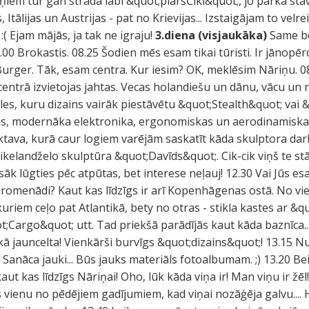
iņiem tur gan strādā labi &quot;piaršČiki&quot;, jo parka s
s, Itālijas un Austrijas - pat no Krievijas... Izstaigājam to vel
:( Ejam mājās, ja tak ne igraju!
3.diena (visjaukāka)
Same be
.00 Brokastis. 08.25 Šodien mēs esam tikai tūristi. Ir jānopēr
ger. Tāk, esam centra. Kur iesim? OK, meklēsim Nāriņu. 08.
 centrā izvietojas jahtas. Vecas holandiešu un dānu, vācu un 
les, kuru dizains vairāk piestāvētu &quot;Stealth&quot; vai
ras, modernāka elektronika, ergonomiskas un aerodinamiska
ktava, kurā caur logiem varējām saskatīt kāda skulptora darb
kelandželo skulptūra &quot;Davīds&quot;. Cik-cik viņš te stā
sāk lūgties pēc atpūtas, bet interese neļauj! 12.30 Vai Jūs esa
promenādi? Kaut kas līdzīgs ir arī Kopenhāgenas ostā. No vie
no kuriem ceļo pat Atlantikā, bety no otras - stikla kastes ar 
argo&quot; utt. Tad priekšā parādījās kaut kāda baznīca.... 1
kā jauncelta! Vienkārši burvīgs &quot;dizains&quot;! 13.15 Nu 
 Sanāca jauki... Būs jauks materiāls fotoalbumam. ;) 13.20 Bei
aut kas līdzīgs Nāriņai! Oho, lūk kāda viņa ir! Man viņu ir žē
 vienu no pēdējiem gadījumiem, kad viņai nozāģēja galvu.... 