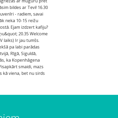
pagriežas ar muguru pret
sim bildes ar Tevi! 16.30
uvenīri - radiem, savai
rāk neka 10-15 reižu
stā. Ejam izdzert kafiju?
tniņu&quot; 20.35 Welcome
V laiks) Ir jau tumšs.
ekšā pa labi parādas
vijā, Rīgā, Siguldā,
likās, ka Kopenhāgena
. Visapkārt smaidi, mazs
 kā viena, bet nu sirds
umiem