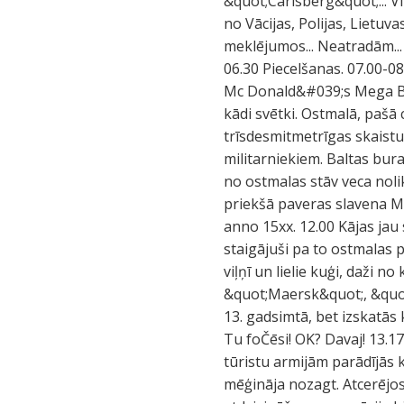
&quot;Carlsberg&quot;... V
no Vācijas, Polijas, Lietuva
meklējumos... Neatradām... 
06.30 Piecelšanas. 07.00-08
Mc Donald&#039;s Mega Bur
kādi svētki. Ostmalā, pašā
trīsdesmitmetrīgas skaistu
militarniekiem. Baltas bu
no ostmalas stāv veca noli
priekšā paveras slavena Mi
anno 15xx. 12.00 Kājas jau 
staigājuši pa to ostmalas 
viļņī un lielie kuģi, daži 
&quot;Maersk&quot;, &quot;C
13. gadsimtā, bet izskatās 
Tu foČēsi! OK? Davaj! 13.17
tūristu armijām parādījās k
mēģināja nozagt. Atcerējos