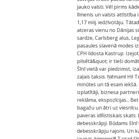
jauko valsti. Vēl pirms kā
līmenis un valsts attīstība 
1,17 milj. iedzīvotāju. Tāta
atceras vienu no Dānijas si
sardze, Carlsberg alus, Le
pasaules slavenā modes izs
CPH lidosta Kastrup. Izejo
pilsētā&quot; ir tieši domāt
Šīnī vietā var piedzimst, iz
zaļais taksis. Ņēmam! Hi! T
minūtes un tā esam iekšā. P
izplatītāji, biznesa partne
reklāma, ekspozīcijas... B
bagažu un ātri uz viesnīcu
paveras idīlistiskais skats
debesskrāpji. Būdams šīnī
debesskrāpju rajons. Un kas
jaunas ģimenes!!! Tagad šī