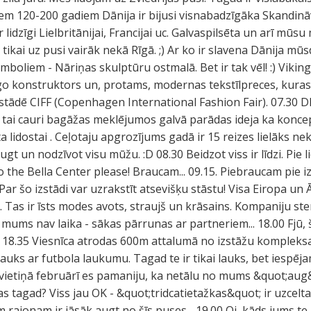
diem 120-200 gadiem Dānija ir bijusi visnabadzīgāka Skandināv
ir lidzīgi Lielbritānijai, Francijai uc. Galvaspilsēta un arī m
d tikai uz pusi vairāk nekā Rīgā. ;) Ar ko ir slavena Dānija mū
mboliem - Nāriņas skulptūru ostmalā. Bet ir tak vēl! :) Vikingi
go konstruktors un, protams, modernas tekstīlpreces, kuras 
tādē CIFF (Copenhagen International Fashion Fair). 07.30 D
t tai cauri bagāžas meklējumos galvā parādas ideja ka koncep
a lidostai . Ceļotaju apgrozījums gadā ir 15 reizes lielāks neka
augt un nodzīvot visu mūžu. :D 08.30 Beidzot viss ir līdzi. Pie
o the Bella Center please! Braucam... 09.15. Piebraucam pie 
ar šo izstādi var uzrakstīt atsevišķu stāstu! Visa Eiropa un Ā
ri. Tas ir īsts modes avots, straujš un krāsains. Kompaniju st
et mums nav laika - sākas pārrunas ar partneriem... 18.00 Fjū
. 18.35 Viesnīca atrodas 600m attalumā no izstāžu kompleksa
: lauks ar futbola laukumu. Tagad te ir tikai lauks, bet iespēj
 vietiņā februārī es pamaniju, ka netālu no mums &quot;aug
 tagad? Viss jau OK - &quot;tridcatietažkas&quot; ir uzcelta
m rajonam ir jāsāk augt no šīs puses... 19.00 Oj, kāds jums t