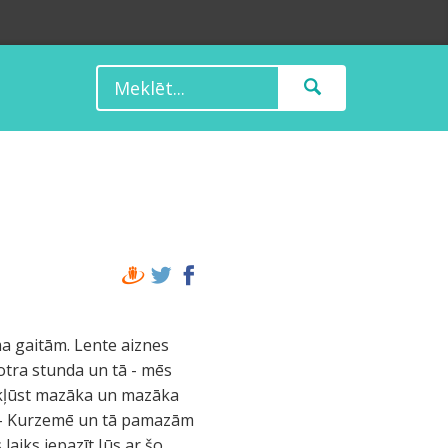
ma gaitām. Lente aiznes
otra stunda un tā - mēs
a kļūst mazāka un mazāka
i - Kurzemē un tā pamazām
 laiks iepazīt Jūs ar šo