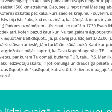
ija veiksmīga! :p 13.40 Laiks pamazām tuvojas beigām. Ir jā
āaiziet 1500 km attālumā. Ciao, see U next time! Mēs saglabā
Koferīši izskatās pēc kaķa, kurš saēdies krējumu - suvenīri, s
tw bija īsts šoks, kad es uzzināju, ka Dānijā dzintars ir vai
) Padoms uzņēmējiem - Jūs zinat, ko darīt! :p 17.30 Esam lido
 notiek ātri. Koferi pazūd kaut kur. Nu tad gaidam &quot;pu
&quot;Air Baltic&quot;... Jā, jā, davaj jau, lidojam! :D 23.00 (L
nkārši stāvam ar ieslēgtām turbīnām kādā laukā. Kaut kur pri
kai atgriežoties mājās saproti, ka Tava Kopenhagenā ir TE - Lat
 vietās, par kurām Tu domāji, būdāms TUR, tālu... P.S. Man 
elāku iedzīvotaju skaitu) ir ļoti omulīga un draudzīga pilsēta
zas &quot;kafeškas&quot; katra stūrī... 3 dienas ir pagajušas
aidro?
 līdzi svaigākajiem jaun