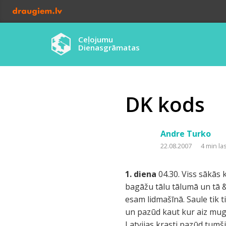
Ceļojumu
Dienasgrāmatas
DK kods
Andre Turko
22.08.2007
4 min la
1. diena
04.30. Viss sākās 
bagāžu tālu tālumā un tā &
esam lidmašīnā. Saule tik 
un pazūd kaut kur aiz mug
Latvijas krasti pazūd tumši 