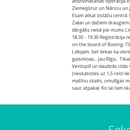
atdzivināšanas operācija b
Ziemeļjūrur un Nāriņu un j
Esam atkal izstāžu centrā. 
Zaķei un dažiem draugiem. B
dārgāks nekā pie mums LV. ;
18.30 - 19.30 Reģistrācija
on the board of Boeing-737, 
Lidojam, bet liekas ka vie
gaismiņas... Jau Rīga... Ti
Ventspilī un daudzās citās
(neskatoties uz 1,5 reizi li
mašīnu skaits, omulīgas ma
sauc atpakaļ. Ko lai tam sk
Seko