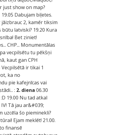
 or just show on map?
. 19.05 Dabujam biļetes.
jāizbrauc 2, kamēr tiksim
būtu latviski? 19.20 Kura
nība! Bet ziniet!
es... CHP... Monumentālas
t pa vecpilsētu tu pēkšņi
jumā, kaut gan CPH
Vecpilsētā ir tikai 1
rot, ka no
du pie kafejnīcas vai
ādi... :
2. diena
06.30
! :D 19.00 Nu tad atkal
 IV! Tā jau ar&#039;
m uzcēla šo pieminekli?
tūrai! Ejam meklēt! 21.00.
to finansē