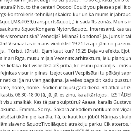
ieturai? No, to the center! Ooooo! Could you please spell it
rgs-kontrolieris-tehniķis) skaidro kur un kā mums ir jābrauc
quot;M&#039;transports&quot; ;) ir sadalīts zonās. Mums ir 
saukumu &quot;Kongens Nytorv&quot;... Interesanti, kas tas 
vis-visromantiska? Venēcija? Milāna? Londona? Jā, Jums ir tais
ām! Vismaz tas ir mans viedoklis! 19.21 Izrapojām no pazem
... Tūristi, tūristi... Ejam kaut kur? 19.25 Deja vu efekts. Ejo
is ir arī Rīgā, mūsu mīļajā Vecenītē: arhitektūrā, ielu plāno
iz lielāka. Bet vislielākā atšķirība, ko esmu pamanījis - mūsu 
fejnīcas visur ir pilnas. Izejot cauri Vecpilsētai tu pēkšņi sap
etiksi (ja nu vien gadījuma, ja vēlies pagaidīt kādu pusstun
e, home, home... Šodien ir bijusi gara diena. Rīt atkal uz izst
astis. 08.30-18.00 Jā, jā, jā, es zinu, ka atkārtojos... IZSTĀDE
 visu smalkāk. Kas tā par skulptūru? Aaaaa, karalis Gustavs
sākuma... Emmm... Sorry... Sakarā ar kādiem notikumiem viņa
cpilsētai tikām pie kanāla. Tā, te kaut kur jūbūt Nāriņas skulp
dām slaveno &quot;Tivoli&quot; atrakciju parku. Cik atceros, 