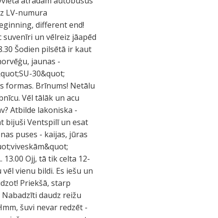
tāvvietā atradām autobusus
reiz LV-numura
ginning, different end!
c suvenīri un vēlreiz jāapēd
30 Šodien pilsētā ir kaut
norvēģu, jaunas -
 &quot;SU-30&quot;
s formas. Brīnums! Netālu
nīcu. Vēl tālāk un acu
v? Atbilde lakoniska -
t bijuši Ventspilī un esat
nas puses - kaijas, jūras
&quot;viveskām&quot;
3.00 Ojj, tā tik celta 12-
vēl vienu bildi. Es iešu un
dzot! Priekšā, starp
l! Nabadzīti daudz reižu
Hmm, šuvi nevar redzēt -