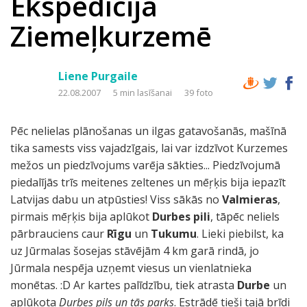
Ekspedīcija
Ziemeļkurzemē
Liene Purgaile
22.08.2007
5 min lasīšanai
39 foto
Pēc nelielas plānošanas un ilgas gatavošanās, mašīnā
tika samests viss vajadzīgais, lai var izdzīvot Kurzemes
mežos un piedzīvojums varēja sākties... Piedzīvojumā
piedalījās trīs meitenes zeltenes un mēŗķis bija iepazīt
Latvijas dabu un atpūsties! Viss sākās no
Valmieras
,
pirmais mēŗķis bija aplūkot
Durbes pili
, tāpēc neliels
pārbrauciens caur
Rīgu
un
Tukumu
. Lieki piebilst, ka
uz Jūrmalas šosejas stāvējām 4 km garā rindā, jo
Jūrmala nespēja uzņemt viesus un vienlatnieka
monētas. :D Ar kartes palīdzību, tiek atrasta
Durbe
un
aplūkota
Durbes pils un tās parks
. Estrādē tieši tajā brīdi