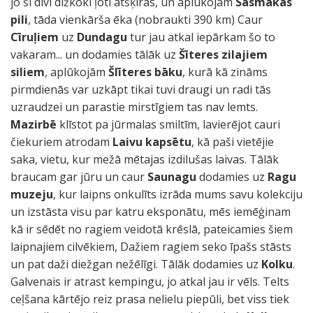
jo ši divi dižkoki ļoti atšķiras, un aplūkojam
Sasmakas
pili
, tāda vienkārša ēka (nobraukti 390 km) Caur
Cīruļiem
uz
Dundagu
tur jau atkal iepārkam šo to
vakaram... un dodamies tālāk uz
Šīteres zilajiem
siliem
, aplūkojām
Šlīteres bāku
, kurā kā zināms
pirmdienās var uzkāpt tikai tuvi draugi un radi tās
uzraudzei un parastie mirstīgiem tas nav lemts.
Mazirbē
klīstot pa jūrmalas smiltīm, lavierējot cauri
čiekuriem atrodam
Laivu kapsētu
, kā paši vietējie
saka, vietu, kur mežā mētajas izdilušas laivas. Tālāk
braucam gar jūru un caur
Saunagu
dodamies uz
Ragu
muzeju
, kur laipns onkulīts izrāda mums savu kolekciju
un izstāsta visu par katru eksponātu, mēs iemēģinam
kā ir sēdēt no ragiem veidotā krēslā, pateicamies šiem
laipnajiem cilvēkiem, Dažiem ragiem seko īpašs stāsts
un pat daži diežgan nežēlīgi. Tālāk dodamies uz
Kolku
.
Galvenais ir atrast kempingu, jo atkal jau ir vēls. Telts
ceļšana kārtējo reiz prasa nelielu piepūli, bet viss tiek