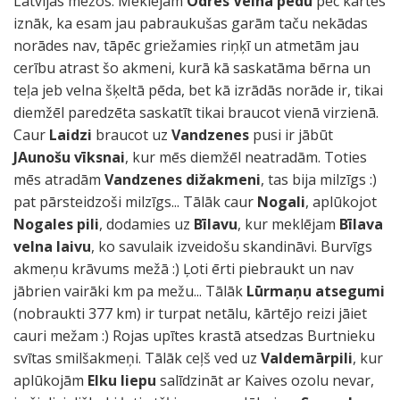
Latvijas mežos. Meklējam
Odres Velna pēdu
pēc kartes
iznāk, ka esam jau pabraukušas garām taču nekādas
norādes nav, tāpēc griežamies riņķī un atmetām jau
cerību atrast šo akmeni, kurā kā saskatāma bērna un
teļa jeb velna šķeltā pēda, bet kā izrādās norāde ir, tikai
diemžēl paredzēta saskatīt tikai braucot vienā virzienā.
Caur
Laidzi
braucot uz
Vandzenes
pusi ir jābūt
JAunošu vīksnai
, kur mēs diemžēl neatradām. Toties
mēs atradām
Vandzenes dižakmeni
, tas bija milzīgs :)
pat pārsteidzoši milzīgs... Tālāk caur
Nogali
, aplūkojot
Nogales pili
, dodamies uz
Bīlavu
, kur meklējam
Bīlava
velna laivu
, ko savulaik izveidošu skandināvi. Burvīgs
akmeņu krāvums mežā :) Ļoti ērti piebraukt un nav
jābrien vairāki km pa mežu... Tālāk
Lūrmaņu atsegumi
(nobraukti 377 km) ir turpat netālu, kārtējo reizi jāiet
cauri mežam :) Rojas upītes krastā atsedzas Burtnieku
svītas smilšakmeņi. Tālāk ceļš ved uz
Valdemārpili
, kur
aplūkojām
Elku liepu
salīdzināt ar Kaives ozolu nevar,