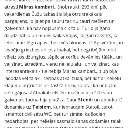
atrast!
Māras kambari
... (nobraukti 293 km) pēc
vakardienas Čužu takas šis bija otrs trakākais
pārgājiens, jo jāiet pa šauru taciņu cauri mežiem un
galvenais, ka nav nojausma cik tālu. Tur bija gana
daudz nātru un mums kailas kājas, lai gan rakstīts, ka
ieteicami slēgti apavi, bet mēs blondas. :D Apsvērām jau
iespēju griezties un iet atpakaļ, bet negribējām brist
vēleiz tos džungļus, tāpēc ar cerību devāmies tālāk... un
vai zinat, atradām... vienu nelielu alu... un vai zinat, kas
interesantākais - tie nebija Māras kambari... :) un bija
jādodas vēl tālāk... cerības atkal zuda, bet līdz ar nelielu
klajumu atgriezās arī tās! tā tik bij sajūta, ka nebijām
velti gājušas! Atpakaļ ceļš līdz mašīnai bija īsāks un
galvenais taciņa bija platāka. Caur
Stendi
un aptieku :D
dodamies uz
Talsiem
, kur iebraucam Statoil, cerot
izmantot civilizētu WC, bet tur zīmīte, ka šodien
nedarbojas, pēc nelielas sasmaidīšanās dodamies tālāk