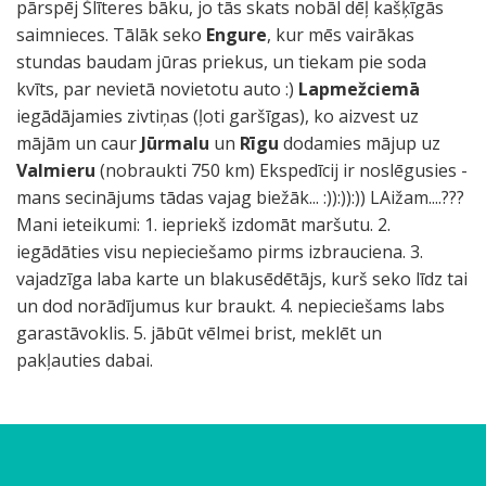
pārspēj Šlīteres bāku, jo tās skats nobāl dēļ kašķīgās
saimnieces. Tālāk seko
Engure
, kur mēs vairākas
stundas baudam jūras priekus, un tiekam pie soda
kvīts, par nevietā novietotu auto :)
Lapmežciemā
iegādājamies zivtiņas (ļoti garšīgas), ko aizvest uz
mājām un caur
Jūrmalu
un
Rīgu
dodamies mājup uz
Valmieru
(nobraukti 750 km) Ekspedīcij ir noslēgusies -
mans secinājums tādas vajag biežāk... :)):)):)) LAižam....???
Mani ieteikumi: 1. iepriekš izdomāt maršutu. 2.
iegādāties visu nepieciešamo pirms izbrauciena. 3.
vajadzīga laba karte un blakusēdētājs, kurš seko līdz tai
un dod norādījumus kur braukt. 4. nepieciešams labs
garastāvoklis. 5. jābūt vēlmei brist, meklēt un
pakļauties dabai.
E
K
A
A
A
V
"
S
S
P
V
M
A
M
M
O
V
B
L
E
Š
L
M
R
M
I
Y
O
M
k
a
b
b
b
i
J
a
a
e
e
a
b
a
ā
d
a
ī
ū
l
l
a
a
a
e
l
ē
h
ē
s
i
a
a
a
s
a
b
b
d
l
t
a
z
r
r
n
l
r
k
ī
i
z
g
d
g
e
o
r
p
v
v
v
v
a
u
i
i
v
k
i
v
ā
a
e
d
a
m
u
t
v
i
u
ū
i
e
.
s