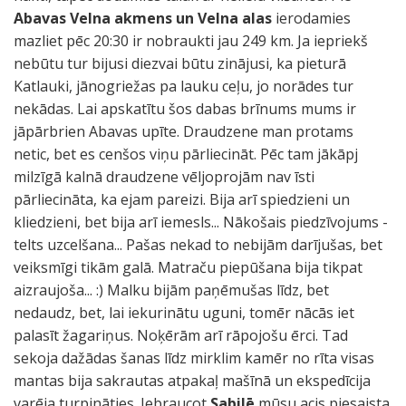
Abavas Velna akmens un Velna alas
ierodamies
mazliet pēc 20:30 ir nobraukti jau 249 km. Ja iepriekš
nebūtu tur bijusi diezvai būtu zinājusi, ka pieturā
Katlauki, jānogriežas pa lauku ceļu, jo norādes tur
nekādas. Lai apskatītu šos dabas brīnums mums ir
jāpārbrien Abavas upīte. Draudzene man protams
netic, bet es cenšos viņu pārliecināt. Pēc tam jākāpj
milzīgā kalnā draudzene vēljoprojām nav īsti
pārliecināta, ka ejam pareizi. Bija arī spiedzieni un
kliedzieni, bet bija arī iemesls... Nākošais piedzīvojums -
telts uzcelšana... Pašas nekad to nebijām darījušas, bet
veiksmīgi tikām galā. Matraču piepūšana bija tikpat
aizraujoša... :) Malku bijām paņēmušas līdz, bet
nedaudz, bet, lai iekurinātu uguni, tomēr nācās iet
palasīt žagariņus. Noķērām arī rāpojošu ērci. Tad
sekoja dažādas šanas līdz mirklim kamēr no rīta visas
mantas bija sakrautas atpakaļ mašīnā un ekspedīcija
varēja turpināties. Iebraucot
Sabilē
mūsu acis piesaista