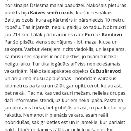
norisinājās Dziesma manai paaudzei. Nākošais pieturas
punkts bija
Kaives senču ozols
, kurš ir resnākais
Baltijas ozols, kura apkārtmērs ir pārsniedzis 10 metru
robežu. Tas ir jāredz, nebiju gaidīju ko tādu... Nobraukti
jau 213 km. Tālāk pārbrauciens caur
Pūri
uz
Kandavu
.
Par šo pilsētu viens secinājums - ļoti maza, klusa un
sakopta. Varbūt vietējiem ir cits viedoklis, un iespējams,
ka mūsu secinājums ir neobjektīvs, jo bijām tur tikai
neilgu laiku. Tur tika iegādāts arī viss nepieciešamais
vakariņām. Nākošais apskates objekts
Čužu sēravoti
un arī pirmā mūsu aplaušanās - nobridām vairākus
kilometrus pa taku un tālāk gar upīti, cerot, ko atrast,
bet nekā... Taciņa, kas ved cauri mežam, nelielas drupas,
daži informatīvi stendi, uz kuriem nekā īpaša. Pastaiga
jau protams forša, bet gribējās atrast, to par ko tur bija
rakstīts. Nemanot ir pienācis vakars, esam reāli
nobridušās, sāk gribēties ēst un ir jāmeklē, kur pārlaist
nakti, tāpēc dodamies tālāk ar nelielu vilšanos. Pie