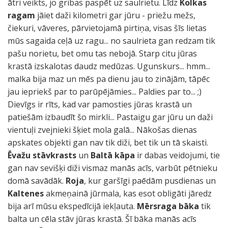
ātri veikts, jo gribas paspēt uz saulrietu. Līdz
Kolkas
ragam
jāiet daži kilometri gar jūru - priežu mežs,
čiekuri, vāveres, pārvietojamā pirtiņa, visas šīs lietas
mūs sagaida ceļā uz ragu... no saulrieta gan redzam tik
pašu norietu, bet omu tas nebojā. Starp citu jūras
krastā izskalotas daudz medūzas. Ugunskurs... hmm...
malka bija maz un mēs pa dienu jau to zinājām, tāpēc
jau iepriekš par to parūpējāmies... Paldies par to... ;)
Dievīgs ir rīts, kad var pamosties jūras krastā un
patiešām izbaudīt šo mirkli... Pastaigu gar jūru un daži
vientuļi zvejnieki šķiet mola galā... Nākošas dienas
apskates objekti gan nav tik diži, bet tik un tā skaisti.
Ēvažu stāvkrasts
un
Baltā kāpa
ir dabas veidojumi, tie
gan nav sevišķi diži vismaz manās acīs, varbūt pētnieku
domā savādāk.
Roja
, kur garšīgi paēdām pusdienas un
Kaltenes
akmeņainā jūrmala, kas esot obligāti jāredz
bija arī mūsu ekspedīcijā iekļauta.
Mērsraga bāka
tik
balta un cēla stāv jūras krastā. Šī bāka manās acīs