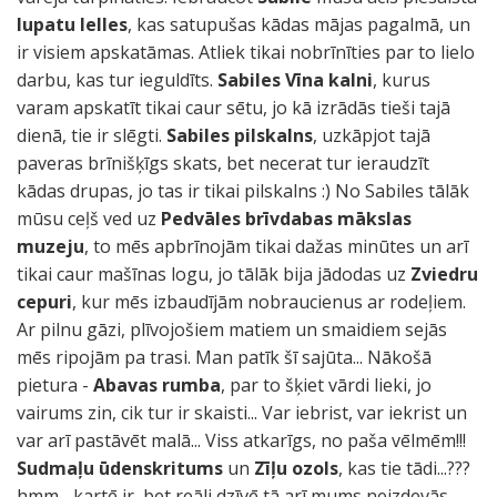
lupatu lelles
, kas satupušas kādas mājas pagalmā, un
ir visiem apskatāmas. Atliek tikai nobrīnīties par to lielo
darbu, kas tur ieguldīts.
Sabiles Vīna kalni
, kurus
varam apskatīt tikai caur sētu, jo kā izrādās tieši tajā
dienā, tie ir slēgti.
Sabiles pilskalns
, uzkāpjot tajā
paveras brīnišķīgs skats, bet necerat tur ieraudzīt
kādas drupas, jo tas ir tikai pilskalns :) No Sabiles tālāk
mūsu ceļš ved uz
Pedvāles brīvdabas mākslas
muzeju
, to mēs apbrīnojām tikai dažas minūtes un arī
tikai caur mašīnas logu, jo tālāk bija jādodas uz
Zviedru
cepuri
, kur mēs izbaudījām nobraucienus ar rodeļiem.
Ar pilnu gāzi, plīvojošiem matiem un smaidiem sejās
mēs ripojām pa trasi. Man patīk šī sajūta... Nākošā
pietura -
Abavas rumba
, par to šķiet vārdi lieki, jo
vairums zin, cik tur ir skaisti... Var iebrist, var iekrist un
var arī pastāvēt malā... Viss atkarīgs, no paša vēlmēm!!!
Sudmaļu ūdenskritums
un
Zīļu ozols
, kas tie tādi...???
hmm... kartē ir, bet reāli dzīvē tā arī mums neizdevās