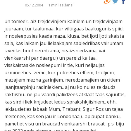
05.12.2004
1 min lasīšanai
un tomeer.. aiz trejdevinjiem kalniem un trejdevinjaam
juuraam, tur taalumaa, kur viltiigaas baakugunis spiid,
ir nosleepusies kaada maza, klusa, bet ljoti ljoti skaista
sala, kas laikam jau lielaakajam sabiedriibas vairumam
izveelas buut neredzama, neaizsniedzama, vai
vienkaarshi par daargu:) un pareizi ka taa..
visskaistaakie nosleepumi ir tie, kuri neljaujas
uzmineeties.. zeme, kur pulceeties elfiem, trolljiem,
mazajiem mezha garinjiem, neredzamajiem un citiem
jaanjtaarpinju radiniekiem.. aj nu ko nu es te daudz
raktiishu.. ne jau vaardi paliidzees atklaat taas sajuutas,
kas sirdii liek knjudeet ledus sprakshkjiishiem.. ehh..
ieklausieties labaak Mum, Trabant, Sigur Ros un tajaa
meitenee, kas sen jau ir Londonaa:).. aplaupat banku,
pametiet visu un braucat! vienkaarshi braucat.. p.s. biju