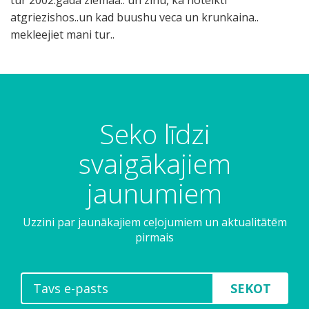
tur 2002.gada ziemaa.. un zinu, ka noteikti
atgriezishos..un kad buushu veca un krunkaina..
mekleejiet mani tur..
Seko līdzi
svaigākajiem
jaunumiem
Uzzini par jaunākajiem ceļojumiem un aktualitātēm
pirmais
SEKOT