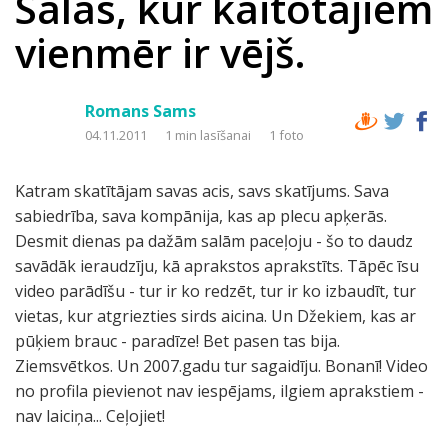
Salas, kur kaitotājiem
vienmēr ir vējš.
Romans Sams
04.11.2011
1 min lasīšanai
1 foto
Katram skatītājam savas acis, savs skatījums. Sava
sabiedrība, sava kompānija, kas ap plecu apķerās.
Desmit dienas pa dažām salām paceļoju - šo to daudz
savādāk ieraudzīju, kā aprakstos aprakstīts. Tāpēc īsu
video parādīšu - tur ir ko redzēt, tur ir ko izbaudīt, tur
vietas, kur atgriezties sirds aicina. Un Džekiem, kas ar
pūķiem brauc - paradīze! Bet pasen tas bija.
Ziemsvētkos. Un 2007.gadu tur sagaidīju. Bonanī! Video
no profila pievienot nav iespējams, ilgiem aprakstiem -
nav laiciņa... Ceļojiet!