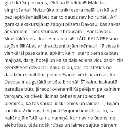
gluži kā Supermens, lēkā pa līstekām!!! Mākslas
vingrošana!!! Neiztrūka pikniki ezera malā! Un kā tad
bez iepirkšanās!!! bet par to daudz nav ko runāt... Arī
garāka ekskursija uz sapņu pilsētu Davosu, kas sākās
ar vārdiem – pēc stundas izbraucam.... Par Davosu.
Skaistākā vieta, kur esmu bijusi!!! TĀDI KALNI!!!! Esmu
sajūsmā!!! Abas ar draudzeni bijām mēmas!!! Tā vieta ir
vienkārši pasakaina, apkārt kalni, starp tiem skaistas
mājiņas, dārgi hoteļi un kā saldais ēdiens vidū dzidri zils
ezers!!! Šeit dzīvojot ilgāku laiku, var izārstēties no
daudzām slimībām, pieminēšanas vērts ir arī tas, ka
Davosa ir augstākā pilsēta Eiropā!!! Šī kalnu ieskautā
paradīze būtu jāredz ikvienam!!! Kāpelējam pa kalniem,
vērojām, kā cilvēki lidinās debesīs ar (piedodiet,
piemirsu, kā tos sauca, ieskrienies un laidies ....) Bijām
tur tikai 2 dienas, bet piedzīvojumi beidzās ar to, ka
nakšņojām īstā kalnu namiņā, kur nav ne ūdens, ne
elektrības, tāda nošķirtības un laimes sajūta pārņem