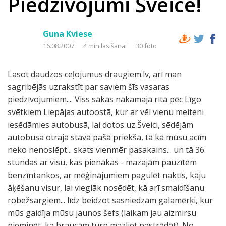
Piedzīvojumi Šveicē!
Guna Kviese
16.08.2007
4 min lasīšanai
30 foto
Lasot daudzos ceļojumus draugiem.lv, arī man
sagribējās uzrakstīt par saviem šīs vasaras
piedzīvojumiem.... Viss sākās nākamajā rītā pēc Līgo
svētkiem Liepājas autoostā, kur ar vēl vienu meiteni
iesēdāmies autobusā, lai dotos uz Šveici, sēdējām
autobusa otrajā stāvā pašā priekšā, tā kā mūsu acīm
neko nenoslēpt... skats vienmēr pasakains... un tā 36
stundas ar visu, kas pienākas - mazajām pauzītēm
benzīntankos, ar mēģinājumiem pagulēt naktīs, kāju
āķēšanu visur, lai vieglāk nosēdēt, kā arī smaidīšanu
robežsargiem... līdz beidzot sasniedzām galamērķi, kur
mūs gaidīja mūsu jaunos šefs (laikam jau aizmirsu
pieminēt, ka braucām turp mazliet pastrādāt). No