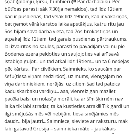
šņabi(plūmju, ķiršu, bumbieru)!!! Par darbalaiku. Pēc
būtības parasti sāk 7:30(ja nemaldos), tad līdz 12tiem,
kad ir pusdienas, tad vēlāk līdz 19tiem, kad ir vakariņas,
bet ņemot vērā karstos laika apstākļus, katru rītu jau
5os bijām savā darba vietā, tad 7os brokastiņas un
atpakaļ līdz 12tiem, tad garais pusdienas pārtraukums,
lai izvairītos no saules, parasti to pavadījām vai nu pie
Bodenes ezera peldoties un sauļojoties vai arī savā
istabiņā guļot... un tad atkal līdz 19tiem... un tā 6 nedēļas
pēc kārtas... Par cilvēkiem. Saimnieks, ko saucām par
šefu(tiesa viņam nedzirdot), uz mums, vienīgajām no
viņa darbiniekiem, nerājās, uz citiem šad tad pateica
kādu skarbāku vārdiņu... aaa, vienreiz gan mazliet
pacēla balsi un nolasīja morāli, ka ar šīm šķirnēm nav
laika tik labi strādāt, tā kā kustieties ātrāk!!! Tik gardi un
ilgi smējušās mēs vēl nebijām, tiesa smējāmies mēs
daudz... bija jautri... Saimniece, sieviete ar raksturu, māk
labi gatavot! Grosija – saimnieka māte – jaukākais