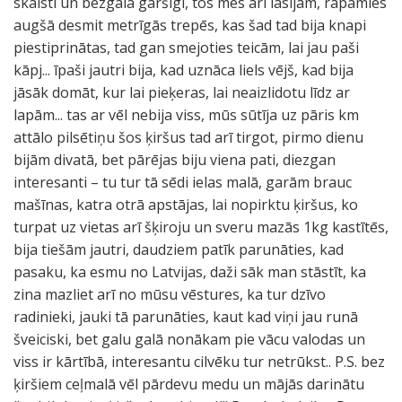
skaisti un bezgala garšīgi, tos mēs arī lasījām, rāpāmies
augšā desmit metrīgās trepēs, kas šad tad bija knapi
piestiprinātas, tad gan smejoties teicām, lai jau paši
kāpj... īpaši jautri bija, kad uznāca liels vējš, kad bija
jāsāk domāt, kur lai pieķeras, lai neaizlidotu līdz ar
lapām... tas ar vēl nebija viss, mūs sūtīja uz pāris km
attālo pilsētiņu šos ķiršus tad arī tirgot, pirmo dienu
bijām divatā, bet pārējas biju viena pati, diezgan
interesanti – tu tur tā sēdi ielas malā, garām brauc
mašīnas, katra otrā apstājas, lai nopirktu ķiršus, ko
turpat uz vietas arī šķiroju un sveru mazās 1kg kastītēs,
bija tiešām jautri, daudziem patīk parunāties, kad
pasaku, ka esmu no Latvijas, daži sāk man stāstīt, ka
zina mazliet arī no mūsu vēstures, ka tur dzīvo
radinieki, jauki tā parunāties, kaut kad viņi jau runā
šveiciski, bet galu galā nonākam pie vācu valodas un
viss ir kārtībā, interesantu cilvēku tur netrūkst.. P.S. bez
ķiršiem ceļmalā vēl pārdevu medu un mājās darinātu