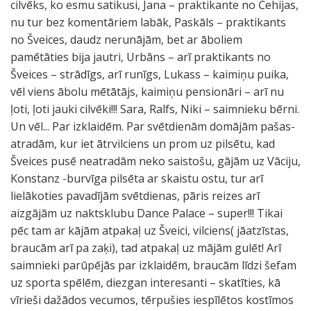
cilvēks, ko esmu satikusi, Jana – praktikante no Čehijas,
nu tur bez komentāriem labāk, Paskāls – praktikants
no Šveices, daudz nerunājām, bet ar āboliem
pamētāties bija jautri, Urbāns – arī praktikants no
Šveices – strādīgs, arī runīgs, Lukass – kaimiņu puika,
vēl viens ābolu mētātājs, kaimiņu pensionāri – arī nu
ļoti, ļoti jauki cilvēki!!! Sara, Ralfs, Niki – saimnieku bērni.
Un vēl... Par izklaidēm. Par svētdienām domājām pašas-
atradām, kur iet ātrvilciens un prom uz pilsētu, kad
Šveices pusē neatradām neko saistošu, gājām uz Vāciju,
Konstanz -burvīga pilsēta ar skaistu ostu, tur arī
lielākoties pavadījām svētdienas, pāris reizes arī
aizgājām uz naktsklubu Dance Palace – super!!! Tikai
pēc tam ar kājām atpakaļ uz Šveici, vilciens( jāatzīstas,
braucām arī pa zaķi), tad atpakaļ uz mājām gulēt! Arī
saimnieki parūpējās par izklaidēm, braucām līdzi šefam
uz sporta spēlēm, diezgan interesanti – skatīties, kā
vīrieši dažādos vecumos, tērpušies iespīlētos kostīmos