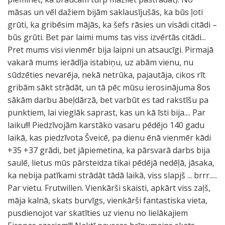
māsas un vēl dažiem bijām saklausījušās, ka būs ļoti
grūti, ka gribēsim mājās, ka šefs rāsies un visādi citādi –
būs grūti. Bet par laimi mums tas viss izvērtās citādi...
Pret mums visi vienmēr bija laipni un atsaucīgi. Pirmajā
vakarā mums ierādīja istabiņu, uz abām vienu, nu
sūdzēties nevarēja, nekā netrūka, pajautāja, cikos rīt
gribām sākt strādāt, un tā pēc mūsu ierosinājuma 8os
sākām darbu ābeļdārzā, bet varbūt es tad rakstīšu pa
punktiem, lai vieglāk saprast, kas un kā īsti bija.... Par
laiku!!! Piedzīvojām karstāko vasaru pēdējo 140 gadu
laikā, kas piedzīvota Šveicē, pa dienu ēnā vienmēr kādi
+35 +37 grādi, bet jāpiemetina, ka pārsvarā darbs bija
saulē, lietus mūs pārsteidza tikai pēdējā nedēļā, jāsaka,
ka nebija patīkami strādāt tādā laikā, viss slapjš ... brrr.....
Par vietu. Frutwillen. Vienkārši skaisti, apkārt viss zaļš,
māja kalnā, skats burvīgs, vienkārši fantastiska vieta,
pusdienojot var skatīties uz vienu no lielākajiem