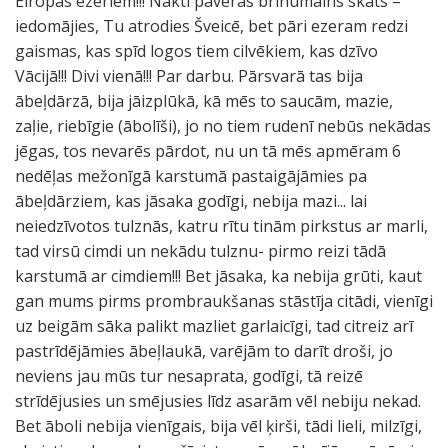
Eiropas ezeriem!!! Naktī paveras brīnumains skats –
iedomājies, Tu atrodies Šveicē, bet pāri ezeram redzi
gaismas, kas spīd logos tiem cilvēkiem, kas dzīvo
Vācijā!!! Divi vienā!!! Par darbu. Pārsvarā tas bija
ābeļdārzā, bija jāizplūkā, kā mēs to saucām, mazie,
zaļie, riebīgie (ābolīši), jo no tiem rudenī nebūs nekādas
jēgas, tos nevarēs pārdot, nu un tā mēs apmēram 6
nedēļas mežonīgā karstumā pastaigājāmies pa
ābeļdārziem, kas jāsaka godīgi, nebija mazi... lai
neiedzīvotos tulznās, katru rītu tinām pirkstus ar marli,
tad virsū cimdi un nekādu tulznu- pirmo reizi tādā
karstumā ar cimdiem!!! Bet jāsaka, ka nebija grūti, kaut
gan mums pirms prombraukšanas stāstīja citādi, vienīgi
uz beigām sāka palikt mazliet garlaicīgi, tad citreiz arī
pastrīdējāmies ābeļlaukā, varējām to darīt droši, jo
neviens jau mūs tur nesaprata, godīgi, tā reizē
strīdējusies un smējusies līdz asarām vēl nebiju nekad.
Bet āboli nebija vienīgais, bija vēl ķirši, tādi lieli, milzīgi,