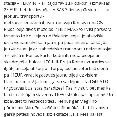
stacijā - TERMINI - arī tajos "avīžu kioskos" ;) izmaksas
25 EUR, bet dod iespējas VISAS 3dienas pārvietoties ar
jebkuru transportu -
metro/vilcienu/autobusu/tramvaju Romas robežās.
Pluss ieeja divos muzejos ir BEZ MAKSAS!! Visi pārsvara
izmanto to Kolizejam un Palatino ieejai, jo atsevišķi
ieeja vienam cilvēkam jau ir pa padsmit eiro, tā kā Jūs
jau vinnējat, ja arī sabiedrisko transportu neizmantojat.
:) + iekšā ir Romas karte, kodi interneta pieejai un
skaidrojošie bukleti. IZCILI!!!! P.s. Ja Romā uzturaties vēl
ilgāk, un ceļojat šurpu - turpu, tad jau ceturtajā dienā
pa 11EUR varat iegādāties jaunu biļeti uz visiem
transportiem. 2.Ja Jums garšo saldējums, tad GELATO
tirgotavas būs īstas paradīzes!! Tās ir visur, bet mēs kā
labāko atklājām slavenās TREVI strūklakas apkaimē. Un
izbaudiet to nesteidzoties... Nebūs gan viegli no
pārdesmit šķirnēm izvēlēties tīkamākās, bet Tiramisu
garša patiesi noveda līdz ekstāzei... P.s. Mēs parasti