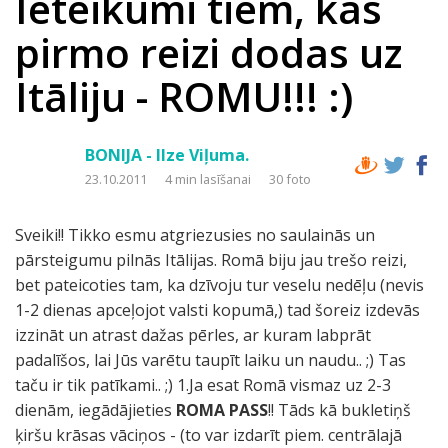
Ieteikumi tiem, kas
pirmo reizi dodas uz
Itāliju - ROMU!!! :)
BONIJA - Ilze Viļuma.
23.10.2011
4 min lasīšanai
30 foto
Sveiki!! Tikko esmu atgriezusies no saulainās un
pārsteigumu pilnās Itālijas. Romā biju jau trešo reizi,
bet pateicoties tam, ka dzīvoju tur veselu nedēļu (nevis
1-2 dienas apceļojot valsti kopumā,) tad šoreiz izdevās
izzināt un atrast dažas pērles, ar kuram labprāt
padalīšos, lai Jūs varētu taupīt laiku un naudu.. ;) Tas
taču ir tik patīkami.. ;) 1.Ja esat Romā vismaz uz 2-3
dienām, iegādājieties
ROMA PASS
!! Tāds kā bukletiņš
ķiršu krāsas vāciņos - (to var izdarīt piem. centrālajā