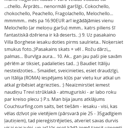
....chello.. Ārprāts.... nenormāli garšīgi.. Cokochello,
chokochello, Peachello, Fragolachello, Melochello....
mmmmm... mēs pa 16.90EUR arī iegādājāmies vienu
Melochello (ar meloņu garšu) mmm... katrs piliens šī
fantastiskā dzēriena ir kā deserts.. ;) 9. Uz pasakaino
Villa Borghese iesaku doties pirms saulrieta... Noķersiet
smukus foto..;)Pasakains skats + vēl .. Rožu dārzi,,,
palmas.... Burvīga aura.... 10. Ak... gan jau paši pie savām
pērlēm ar tiksiet, padalieties tad... ;) Baudiet Itāliju
nesteidzoties.... Smaidiet, sveicinieties, esiet draudzīgi,
un Itālija (ROMA) iespējams kļūs par vietu kur atkal un
atkal gribēsiet atgriezties.. :) Neaizmirstiet iemest
naudiņu Trevi strūklakā - atmuguriski - ar labo roku
par kreiso plecu :) P.s. Man bija jauns atklājums
Couchsurfing.com saits, bet tiešām - iesaku - visi, kas
vēlas dzīvot pie vietējiem (pārsvarā pie 25 - 35gadīgiem
ļautiņiem), tad piereģistrējieties, atveriet savas durvis
visai pasaulei, un arī Jūs esot kādā zemē tapsit uzņemti