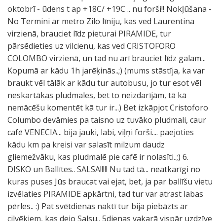
oktobrī - ūdens t ap +18C/ +19C .. nu forši!! Nokļūšana -
No Termini ar metro Zilo līniju, kas ved Laurentina
virzienā, brauciet līdz pieturai PIRAMIDE, tur
pārsēdieties uz vilcienu, kas ved CRISTOFORO
COLOMBO virzienā, un tad nu arī brauciet līdz galam...
Kopumā ar kādu 1h jarēķinās..;) (mums stāstīja, ka var
braukt vēl tālāk ar kādu tur autobusu, jo tur esot vēl
neskartākas pludmales, bet to neizdarījām, tā kā
nemācēšu komentēt kā tur ir...) Bet izkāpjot Cristoforo
Columbo devāmies pa taisno uz tuvāko pludmali, caur
cafē VENECIA... bija jauki, labi, viļņi forši.... paejoties
kādu km pa kreisi var salasīt milzum daudz
gliemežvāku, kas pludmalē pie cafē ir nolasīti..;) 6.
DISKO un Ballītes.. SALSA!!!!! Nu tad tā... neatkarīgi no
kuras puses Jūs braucat vai ejat, bet, ja par ballīšu vietu
izvēlaties PIRAMIDE apkārtni, tad tur var atrast labas
pērles.. :) Pat svētdienas naktī tur bija piebāzts ar
cilvēkiem, kas dejo Salsu.. 5dienas vakarā vispār uzdzīve