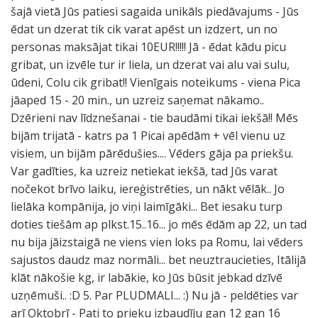
šajā vietā Jūs patiesi sagaida unikāls piedāvajums - Jūs
ēdat un dzerat tik cik varat apēst un izdzert, un no
personas maksājat tikai 10EUR!!!!! Jā - ēdat kādu picu
gribat, un izvēle tur ir liela, un dzerat vai alu vai sulu,
ūdeni, Colu cik gribat!! Vienīgais noteikums - viena Pica
jāaped 15 - 20 min., un uzreiz saņemat nākamo..
Dzērieni nav līdznešanai - tie baudāmi tikai iekšā!! Mēs
bijām trijatā - katrs pa 1 Picai apēdām + vēl vienu uz
visiem, un bijām pārēdušies.... Vēders gāja pa priekšu.
Var gadīties, ka uzreiz netiekat iekšā, tad Jūs varat
nočekot brīvo laiku, iereģistrēties, un nākt vēlāk.. Jo
lielāka kompānija, jo viņi laimīgāki... Bet iesaku turp
doties tiešām ap plkst.15..16... jo mēs ēdām ap 22, un tad
nu bija jāizstaigā ne viens vien loks pa Romu, lai vēders
sajustos daudz maz normāli... bet neuztraucieties, Itālijā
klāt nākošie kg, ir labākie, ko Jūs būsit jebkad dzīvē
uzņēmuši.. :D 5. Par PLUDMALI... :) Nu jā - peldēties var
arī Oktobrī - Pati to prieku izbaudīju gan 12 gan 16