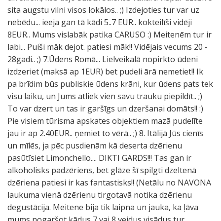
sita augstu vilni visos lokālos.. ;) Izdejoties tur var uz
nebēdu... ieeja gan tā kādi 5..7 EUR.. kokteilīši vidēji
8EUR.. Mums vislabāk patika CARUSO :) Meitenēm tur ir
labi... Puiši māk dejot. patiesi māk!! Vidējais vecums 20 -
28gadi.. ;) 7.Ūdens Romā... Lielveikalā nopirkto ūdeni
izdzeriet (maksā ap 1EUR) bet pudeli ārā nemetiet!! Ik
pa brīdim būs publiskie ūdens krāni, kur ūdens pats tek
visu laiku, un Jums atliek vien savu trauku piepildīt.. ;)
To var dzert un tas ir garšīgs un dzeršanai domāts!! :)
Pie visiem tūrisma apskates objektiem mazā pudelīte
jau ir ap 2.40EUR.. ņemiet to vērā.. ;) 8. Itālijā Jūs cienīs
un mīlēs, ja pēc pusdienām kā deserta dzērienu
pasūtīsiet Limonchello.... DIKTI GARDS!!! Tas gan ir
alkoholisks padzēriens, bet glāze šī spilgti dzeltenā
dzēriena patiesi ir kas fantastisks!! (Netālu no NAVONA
laukuma vienā dzērienu tirgotavā notika dzērienu
degustācija. Meitene bija tik laipna un jauka, ka ļāva
mums nogaršot kādus 7 vai 8 veidus visādus tur