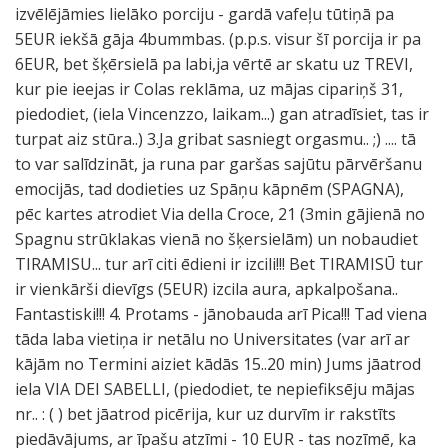
izvēlējāmies lielāko porciju - gardā vafeļu tūtiņā pa
5EUR iekšā gāja 4bummbas. (p.p.s. visur šī porcija ir pa
6EUR, bet šķērsielā pa labi,ja vērtē ar skatu uz TREVI,
kur pie ieejas ir Colas reklāma, uz mājas cipariņš 31,
piedodiet, (iela Vincenzzo, laikam...) gan atradīsiet, tas ir
turpat aiz stūra..) 3.Ja gribat sasniegt orgasmu.. ;) .... tā
to var salīdzināt, ja runa par garšas sajūtu pārvēršanu
emocijās, tad dodieties uz Spāņu kāpnēm (SPAGNA),
pēc kartes atrodiet Via della Croce, 21 (3min gājienā no
Spagnu strūklakas vienā no šķersielām) un nobaudiet
TIRAMISU... tur arī citi ēdieni ir izcili!!! Bet TIRAMISŪ tur
ir vienkārši dievīgs (5EUR) izcila aura, apkalpošana..
Fantastiski!!! 4. Protams - jānobauda arī Pica!!! Tad viena
tāda laba vietiņa ir netālu no Universitates (var arī ar
kājām no Termini aiziet kādās 15..20 min) Jums jāatrod
iela VIA DEI SABELLI, (piedodiet, te nepiefiksēju mājas
nr.. : ( ) bet jāatrod picērija, kur uz durvīm ir rakstīts
piedāvājums, ar īpašu atzīmi - 10 EUR - tas nozīmē, ka