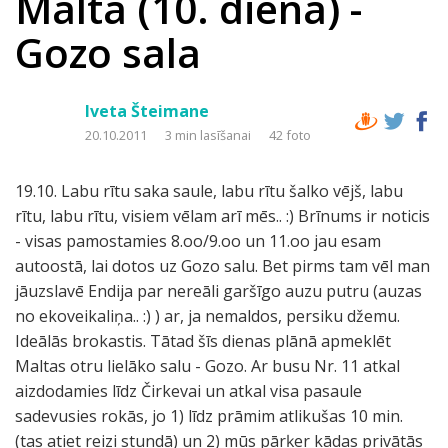
Malta (10. diena) -
Gozo sala
Iveta Šteimane
20.10.2011
3 min lasīšanai
42 foto
19.10. Labu rītu saka saule, labu rītu šalko vējš, labu
rītu, labu rītu, visiem vēlam arī mēs.. :) Brīnums ir noticis
- visas pamostamies 8.oo/9.oo un 11.oo jau esam
autoostā, lai dotos uz Gozo salu. Bet pirms tam vēl man
jāuzslavē Endija par nereāli garšīgo auzu putru (auzas
no ekoveikaliņa.. :) ) ar, ja nemaldos, persiku džemu.
Ideālās brokastis. Tātad šīs dienas plānā apmeklēt
Maltas otru lielāko salu - Gozo. Ar busu Nr. 11 atkal
aizdodamies līdz Čirkevai un atkal visa pasaule
sadevusies rokās, jo 1) līdz prāmim atlikušas 10 min.
(tas atiet reizi stundā) un 2) mūs pārķer kādas privātās