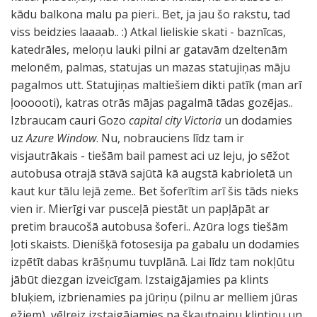
kādu balkona malu pa pieri.. Bet, ja jau šo rakstu, tad
viss beidzies laaaab.. :) Atkal lieliskie skati - baznīcas,
katedrāles, meloņu lauki pilni ar gatavām dzeltenām
melonēm, palmas, statujas un mazas statujiņas māju
pagalmos utt. Statujiņas maltiešiem dikti patīk (man arī
ļoooooti), katras otrās mājas pagalmā tādas gozējas..
Izbraucam cauri Gozo
capital city Victoria
un dodamies
uz
Azure Window
. Nu, nobrauciens līdz tam ir
visjautrākais - tiešām bail pamest aci uz leju, jo sēžot
autobusa otrajā stāvā sajūtā kā augstā kabrioletā un
kaut kur tālu lejā zeme.. Bet šoferītim arī šis tāds nieks
vien ir. Mierīgi var pusceļā piestāt un papļāpāt ar
pretim braucošā autobusa šoferi.. Azūra logs tiešām
ļoti skaists. Dienišķā fotosesija pa gabalu un dodamies
izpētīt dabas krāšņumu tuvplānā. Lai līdz tam nokļūtu
jābūt diezgan izveicīgam. Izstaigājamies pa klints
bluķiem, izbrienamies pa jūriņu (pilnu ar melliem jūras
ežiem), vēlreiz izstaigājamies pa šķautņainu klintiņu un