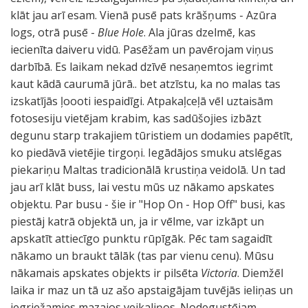
klāt jau arī esam. Vienā pusē pats krāšņums - Azūra
logs, otrā pusē -
Blue Hole
. Ala jūras dzelmē, kas
iecienīta daiveru vidū. Pasēžam un pavērojam viņus
darbībā. Es laikam nekad dzīvē nesaņemtos iegrimt
kaut kādā caurumā jūrā.. bet atzīstu, ka no malas tas
izskatījās ļoooti iespaidīgi. Atpakaļceļā vēl uztaisām
fotosesiju vietējam krabim, kas sadūšojies izbāzt
degunu starp trakajiem tūristiem un dodamies papētīt,
ko piedāvā vietējie tirgoņi. Iegādājos smuku atslēgas
piekariņu Maltas tradicionālā krustiņa veidolā. Un tad
jau arī klāt buss, lai vestu mūs uz nākamo apskates
objektu. Par busu - šie ir "Hop On - Hop Off" busi, kas
piestāj katrā objektā un, ja ir vēlme, var izkāpt un
apskatīt attiecīgo punktu rūpīgāk. Pēc tam sagaidīt
nākamo un braukt tālāk (tas par vienu cenu). Mūsu
nākamais apskates objekts ir pilsēta
Victoria
. Diemžēl
laika ir maz un tā uz ašo apstaigājam tuvējās ieliņas un
iegriežamies mazajos veikaliņos. Nodegustējam