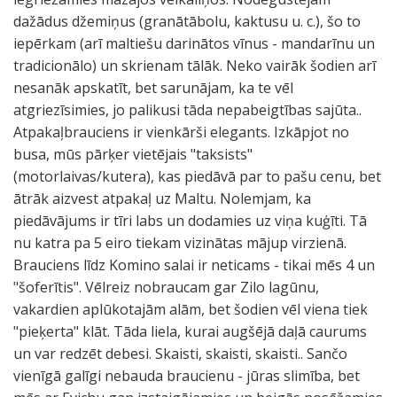
dažādus džemiņus (granātābolu, kaktusu u. c.), šo to
iepērkam (arī maltiešu darinātos vīnus - mandarīnu un
tradicionālo) un skrienam tālāk. Neko vairāk šodien arī
nesanāk apskatīt, bet sarunājam, ka te vēl
atgriezīsimies, jo palikusi tāda nepabeigtības sajūta..
Atpakaļbrauciens ir vienkārši elegants. Izkāpjot no
busa, mūs pārķer vietējais "taksists"
(motorlaivas/kutera), kas piedāvā par to pašu cenu, bet
ātrāk aizvest atpakaļ uz Maltu. Nolemjam, ka
piedāvājums ir tīri labs un dodamies uz viņa kuģīti. Tā
nu katra pa 5 eiro tiekam vizinātas mājup virzienā.
Brauciens līdz Komino salai ir neticams - tikai mēs 4 un
"šoferītis". Vēlreiz nobraucam gar Zilo lagūnu,
vakardien aplūkotajām alām, bet šodien vēl viena tiek
"pieķerta" klāt. Tāda liela, kurai augšējā daļā caurums
un var redzēt debesi. Skaisti, skaisti, skaisti.. Sančo
vienīgā galīgi nebauda braucienu - jūras slimība, bet