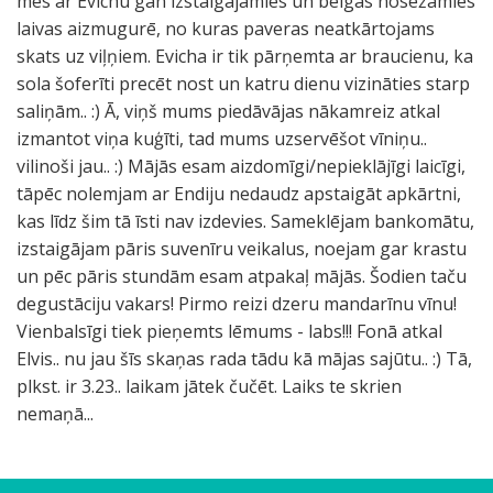
mēs ar Evichu gan izstaigājamies un beigās nosēžamies
laivas aizmugurē, no kuras paveras neatkārtojams
skats uz viļņiem. Evicha ir tik pārņemta ar braucienu, ka
sola šoferīti precēt nost un katru dienu vizināties starp
saliņām.. :) Ā, viņš mums piedāvājas nākamreiz atkal
izmantot viņa kuģīti, tad mums uzservēšot vīniņu..
vilinoši jau.. :) Mājās esam aizdomīgi/nepieklājīgi laicīgi,
tāpēc nolemjam ar Endiju nedaudz apstaigāt apkārtni,
kas līdz šim tā īsti nav izdevies. Sameklējam bankomātu,
izstaigājam pāris suvenīru veikalus, noejam gar krastu
un pēc pāris stundām esam atpakaļ mājās. Šodien taču
degustāciju vakars! Pirmo reizi dzeru mandarīnu vīnu!
Vienbalsīgi tiek pieņemts lēmums - labs!!! Fonā atkal
Elvis.. nu jau šīs skaņas rada tādu kā mājas sajūtu.. :) Tā,
plkst. ir 3.23.. laikam jātek čučēt. Laiks te skrien
nemaņā...
U
L
L
G
U
P
M
.
S
I
.
A
.
i
k
P
ī
A
E
A
S
S
S
M
M
V
V
V
V
M
V
Š
S
S
M
v
G
G
G
A
M
z
ē
ē
a
n
a
a
.
m
z
.
z
.
z
o
a
s
t
z
t
k
k
k
e
ū
i
i
i
i
ā
i
i
k
k
a
i
o
o
o
t
ē