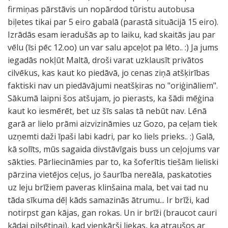
firmiņas pārstāvis un nopārdod tūristu autobusa
biļetes tikai par 5 eiro gabalā (parastā situācijā 15 eiro).
Izrādās esam ieradušās ap to laiku, kad skaitās jau par
vēlu (īsi pēc 12.oo) un var salu apceļot pa lēto.. :) Ja jums
iegadās nokļūt Maltā, droši varat uzklausīt privātos
cilvēkus, kas kaut ko piedāvā, jo cenas ziņā atšķirības
faktiski nav un piedāvājumi neatšķiras no "oriģināliem".
Sākumā laipni šos atšujam, jo pierasts, ka šādi mēģina
kaut ko iesmērēt, bet uz šīs salas tā nebūt nav. Lēnā
garā ar lielo prāmi aizvizināmies uz Gozo, pa ceļam tiek
uzņemti daži īpaši labi kadri, par ko liels prieks.. :) Galā,
kā solīts, mūs sagaida divstāvīgais buss un ceļojums var
sākties. Pārliecināmies par to, ka šoferītis tiešām lieliski
pārzina vietējos ceļus, jo šaurība nereāla, paskatoties
uz leju brīžiem paveras klinšaina mala, bet vai tad nu
tāda sīkuma dēļ kāds samazinās ātrumu... Ir brīži, kad
notirpst gan kājas, gan rokas. Un ir brīži (braucot cauri
kādai pilsētiņai), kad vienkārši liekas, ka atraušos ar