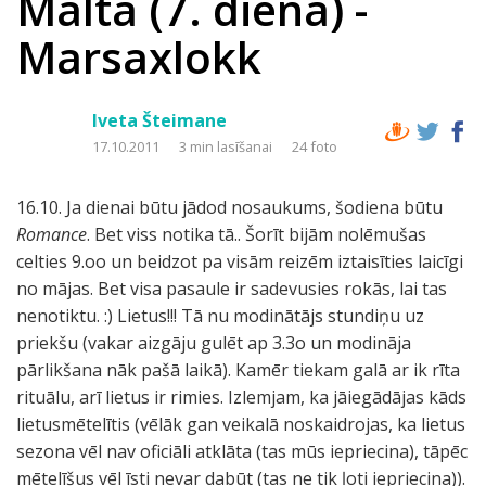
Malta (7. diena) -
Marsaxlokk
Iveta Šteimane
17.10.2011
3 min lasīšanai
24 foto
16.10. Ja dienai būtu jādod nosaukums, šodiena būtu
Romance
. Bet viss notika tā.. Šorīt bijām nolēmušas
celties 9.oo un beidzot pa visām reizēm iztaisīties laicīgi
no mājas. Bet visa pasaule ir sadevusies rokās, lai tas
nenotiktu. :) Lietus!!! Tā nu modinātājs stundiņu uz
priekšu (vakar aizgāju gulēt ap 3.3o un modināja
pārlikšana nāk pašā laikā). Kamēr tiekam galā ar ik rīta
rituālu, arī lietus ir rimies. Izlemjam, ka jāiegādājas kāds
lietusmētelītis (vēlāk gan veikalā noskaidrojas, ka lietus
sezona vēl nav oficiāli atklāta (tas mūs iepriecina), tāpēc
mētelīšus vēl īsti nevar dabūt (tas ne tik ļoti iepriecina)).