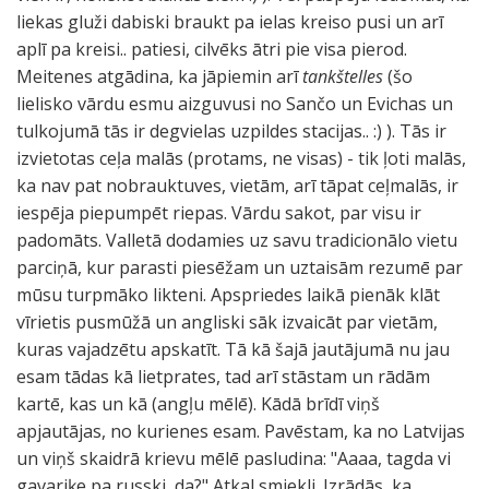
liekas gluži dabiski braukt pa ielas kreiso pusi un arī
aplī pa kreisi.. patiesi, cilvēks ātri pie visa pierod.
Meitenes atgādina, ka jāpiemin arī
tankštelles
(šo
lielisko vārdu esmu aizguvusi no Sančo un Evichas un
tulkojumā tās ir degvielas uzpildes stacijas.. :) ). Tās ir
izvietotas ceļa malās (protams, ne visas) - tik ļoti malās,
ka nav pat nobrauktuves, vietām, arī tāpat ceļmalās, ir
iespēja piepumpēt riepas. Vārdu sakot, par visu ir
padomāts. Valletā dodamies uz savu tradicionālo vietu
parciņā, kur parasti piesēžam un uztaisām rezumē par
mūsu turpmāko likteni. Apspriedes laikā pienāk klāt
vīrietis pusmūžā un angliski sāk izvaicāt par vietām,
kuras vajadzētu apskatīt. Tā kā šajā jautājumā nu jau
esam tādas kā lietprates, tad arī stāstam un rādām
kartē, kas un kā (angļu mēlē). Kādā brīdī viņš
apjautājas, no kurienes esam. Pavēstam, ka no Latvijas
un viņš skaidrā krievu mēlē pasludina: "Aaaa, tagda vi
gavariķe pa russki, da?" Atkal smiekli. Izrādās, ka