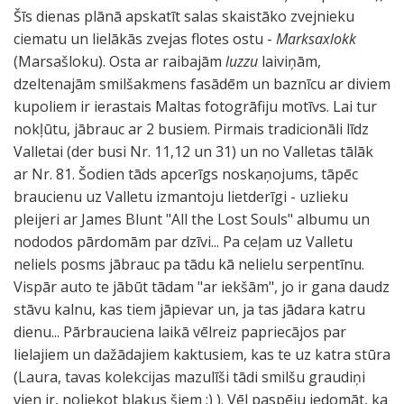
Šīs dienas plānā apskatīt salas skaistāko zvejnieku
ciematu un lielākās zvejas flotes ostu -
Marksaxlokk
(Marsašloku). Osta ar raibajām
luzzu
laiviņām,
dzeltenajām smilšakmens fasādēm un baznīcu ar diviem
kupoliem ir ierastais Maltas fotogrāfiju motīvs. Lai tur
nokļūtu, jābrauc ar 2 busiem. Pirmais tradicionāli līdz
Valletai (der busi Nr. 11,12 un 31) un no Valletas tālāk
ar Nr. 81. Šodien tāds apcerīgs noskaņojums, tāpēc
braucienu uz Valletu izmantoju lietderīgi - uzlieku
pleijeri ar James Blunt "All the Lost Souls" albumu un
nododos pārdomām par dzīvi... Pa ceļam uz Valletu
neliels posms jābrauc pa tādu kā nelielu serpentīnu.
Vispār auto te jābūt tādam "ar iekšām", jo ir gana daudz
stāvu kalnu, kas tiem jāpievar un, ja tas jādara katru
dienu... Pārbrauciena laikā vēlreiz papriecājos par
lielajiem un dažādajiem kaktusiem, kas te uz katra stūra
(Laura, tavas kolekcijas mazulīši tādi smilšu graudiņi
vien ir, noliekot blakus šiem :) ). Vēl paspēju iedomāt, ka