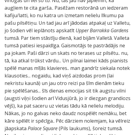
vīnogas un vēl šo to. Nu, tas jau nav jāpiemin, ka
augļiem te cita garša.. Pasēžam restorānā un iedzeram
kafiju/latti, ko nu katra un izmetam nelielu līkumu pa
pašu pilsētiņu. Un tad jau arī jādodas atpakaļ uz Valletu,
jo šodien vēl ieplānots apskatīt
Upper Barrakka Gardens
tumsā. Par tiem stāstīju dienā, kad bijām Valletā. Valleta
tumsā patiesi iespaidīga. Gaismotājs te pastrādājis ne
pa jokam. Paši dārzi un skats no terases uz pilsētu.. nu,
tā, ka atkal trūkst vārdu... Un pilnai laimei kāds pianists
spēlē manas mīļās klavieres.. man gandrīz siekala notek
klausoties... nogaidu, kad viņš aizdodas prom (lai
nekristu kaunā) un jau otro reizi pa šīm dienām tieku
pie spēlēšanas... šīs dienas emocijas sit tik augstu vilni
(augsti viļņi šodien arī Vidusjūrā, jo ir diezgan grandiozs
vējš), ka pat saceru uz vietas tādu kā nelielu melodiju.
Nākas, jo no galvas neko daudz nospēlēt nemāku, bet
kāre spēlēt ir spēcīga.. Pēc dārziem nolemjam, ka vēlreiz
jāapskata
Palace Square
(Pils laukums), šoreiz tumsā.