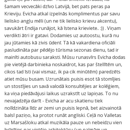
šamam vecvecāki dzīvo Latvijā, bet pats peras pa
Krieviju. Evicha atkal izpelnās komplimentus par savu
lielisko angļu mēli (un ne tik lielisko krievu akcentu),
savukārt Endija runājot, kā īstena krieviete.. :)) . Viņam
verdikti ātri ir gatavi. Dodamies uz autoostu, kurā nu
jau jūtamies kā zivis ūdenī. Tā kā vakardiena oficiāli
pasludināta par pēdējo tūrisma sezonas dienu, tad ir
mainīti autobusu saraksti. Mūsu runasvīrs Evicha dodas
pie vietējā darbinieka noskaidrot, kas par štellītēm un,
cikos tad īsti (vai vismaz, ik pa cik minūtēm) paredzēts
atiet mūsu busam. Uzrunātais puisis esot tā stomījies
un stostījies un savā valodā konsultējies ar kolēģiem,
ka viņa piedāvājusi laikus uzrakstīt uz lapiņas. To nu
nevajadzēja darīt - Evicha ar acu skatienu tiek
nolīdzināta līdz ar zemi un puisis lepnā, bet aizvainotā
balsī paziņo, ka protot runāt angliski. Ceļā no Valletas
uz Marsašloku atkal muzikāla pauze un nebeidzu vien
brīnīties par vietējo arhitektūru (un palmām un