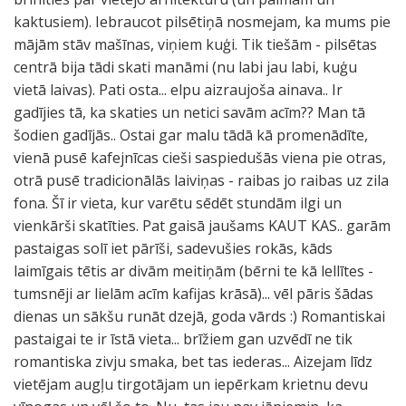
kaktusiem). Iebraucot pilsētiņā nosmejam, ka mums pie
mājām stāv mašīnas, viņiem kuģi. Tik tiešām - pilsētas
centrā bija tādi skati manāmi (nu labi jau labi, kuģu
vietā laivas). Pati osta... elpu aizraujoša ainava.. Ir
gadījies tā, ka skaties un netici savām acīm?? Man tā
šodien gadījās.. Ostai gar malu tādā kā promenādīte,
vienā pusē kafejnīcas cieši saspiedušās viena pie otras,
otrā pusē tradicionālās laiviņas - raibas jo raibas uz zila
fona. Šī ir vieta, kur varētu sēdēt stundām ilgi un
vienkārši skatīties. Pat gaisā jaušams KAUT KAS.. garām
pastaigas solī iet pārīši, sadevušies rokās, kāds
laimīgais tētis ar divām meitiņām (bērni te kā lellītes -
tumsnēji ar lielām acīm kafijas krāsā)... vēl pāris šādas
dienas un sākšu runāt dzejā, goda vārds :) Romantiskai
pastaigai te ir īstā vieta... brīžiem gan uzvēdī ne tik
romantiska zivju smaka, bet tas iederas... Aizejam līdz
vietējam augļu tirgotājam un iepērkam krietnu devu