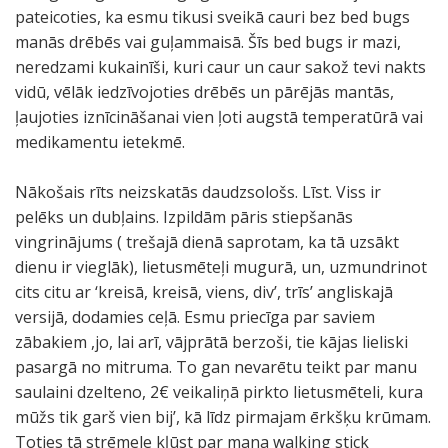
pateicoties, ka esmu tikusi sveikā cauri bez bed bugs
manās drēbēs vai guļammaisā. Šīs bed bugs ir mazi,
neredzami kukainīši, kuri caur un caur sakož tevi nakts
vidū, vēlāk iedzīvojoties drēbēs un pārējās mantās,
ļaujoties iznīcināšanai vien ļoti augstā temperatūrā vai
medikamentu ietekmē.
Nākošais rīts neizskatās daudzsološs. Līst. Viss ir
pelēks un dubļains. Izpildām pāris stiepšanās
vingrinājums ( trešajā dienā saprotam, ka tā uzsākt
dienu ir vieglāk), lietusmēteļi mugurā, un, uzmundrinot
cits citu ar ‘kreisā, kreisā, viens, div’, trīs’ angliskajā
versijā, dodamies ceļā. Esmu priecīga par saviem
zābakiem ,jo, lai arī, vājprātā berzoši, tie kājas lieliski
pasargā no mitruma. To gan nevarētu teikt par manu
saulaini dzelteno, 2€ veikaliņā pirkto lietusmēteli, kura
mūžs tik garš vien bij’, kā līdz pirmajam ērkšķu krūmam.
Toties tā strēmele kļūst par mana walking stick