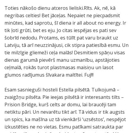
Toties nākošo dienu atceros lieliski.Rīts. Ak, nē, kā
negribas celties! Bet jāceļas. Nepaiet ne piecpadsmit
minūtes, kad saprotu, šī diena ir all about no energy. Ir
tik ļoti grūti, bet es eju. Jo citas iespējas es pati sev
šobrīd nedodu. Protams, es tūlīt pat varu braukt uz
Latviju, tā arī neuzzinājusi, cik stipra patiesībā esmu. Un
tie milzīgie gliemeži ceļa malās! Desmitiem spāņu visas
dienas garumā pievērš manu uzmanību, apstājoties
ceļmalā, rokās turot plastmasas maisiņu un lasot
glumos radījumus šīvakara maltītei. Fuj!!!
Esam sasnieguši hosteli Estella pilsētā. Tulkojumā –
zvaigžņu pilsēta. Pie ieejas pilsētā ir interesants tilts –
Prision Bridge, kurš celts ar domu, lai braucēji tam
netiktu pāri. Un nevarētu tikt arī. Tā vidus ir tik augsts
un spics, ka mašīna uz tā vienkārši ‘uzsēstos’, nespējot
izkustēties ne no vietas. Esmu patīkami satraukta par