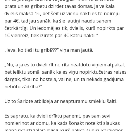
prāta un es gribētu dzirdēt tavas domas. Ja veikalā
dvielis maksā 1€, bet šeit uz vienu nakti es to noīrēju
par 4€, tad jau sanāk, ka šie ļautiņi naudu saņem
četrkārtīgi. Un iedomājies tik, dvielis, kurš nopirkts par
1€ vienreiz, tiek izīrēts par 4€ katru nakti .”
„Ieva, ko tieši tu gribi???” viņa man jautā.
„Nu, a ja es to dvieli rīt no rīta neatdotu viņiem atpakaļ,
bet ieliktu somā, sanāk ka es viņu nopirktučetras reizes
dārgāk, tikai no hosteļa, vai ne, un tā nekādā gadījumā
nebūtu zādzība?”
Uz to Šarlote atbildēja ar neapturamu smieklu šalti.
Es sapratu, ka dvieli drīktu paņemt, pavisam sevi
nomierinot ar domu, ka kāds šonakt noteikti slaukās
manā skaisti zaļajā dvielī, kurš palika Zubiri, karājoties