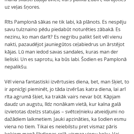
uz veļas šņores.
Rīts Pamplonā sākas ne tik labi, kā plānots. Es nespēju
savu tulznaino pēdu piedabūt noturēties zābakā. Es
nezinu, ko man darīt? Es negribu palikt šeit vēl vienu
nakti, pazaudējot jauniegūtos ceļabiedrus un ārstējot
kājas. Lū man iedod savas sandales, kuras man der
lieliski. Un es saprotu, ka būs labi. Šodien es Pamplonā
nepalikšu.
Vēl viena fantastiski izvērtusies diena, bet, man šķiet, to
ir apnicīgi pieminēt, jo tāda izvēršas katra diena, lai arī
rīta agrumā šķiet, ka trakāk vairs nevar būt. Kāpjam
daudz un augstu, līdz nonākam vietā, kur kalna galā
izvietotas dzelzs statujas – svētceļnieku atveidjumi no
dažādiem laikmetiem. Jauki apzināties, ka šodien esmu
viena no tiem. Tikai es neiebilstu pret vismaz pāris