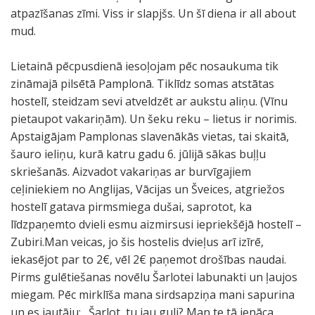
atpazīšanas zīmi. Viss ir slapjšs. Un šī diena ir all about
mud.
Lietainā pēcpusdienā iesoļojam pēc nosaukuma tik
zināmajā pilsētā Pamplonā. Tiklīdz somas atstātas
hostelī, steidzam sevi atveldzēt ar aukstu aliņu. (Vīnu
pietaupot vakariņām). Un šeku reku – lietus ir norimis.
Apstaigājam Pamplonas slavenākās vietas, tai skaitā,
šauro ieliņu, kurā katru gadu 6. jūlijā sākas buļļu
skriešanās. Aizvadot vakariņas ar burvīgajiem
ceļiniekiem no Anglijas, Vācijas un Šveices, atgriežos
hostelī gatava pirmsmiega dušai, saprotot, ka
līdzpaņemto dvieli esmu aizmirsusi iepriekšējā hostelī –
Zubiri.Man veicas, jo šis hostelis dvieļus arī izīrē,
iekasējot par to 2€, vēl 2€ paņemot drošības naudai.
Pirms gulētiešanas novēlu Šarlotei labunakti un ļaujos
miegam. Pēc mirklīša mana sirdsapziņa mani sapurina
un es jautāju: „Šarlot, tu jau guli? Man te tā ienāca