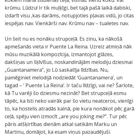
kokiem manā šīsdienas ceļā, vismaz vienu koku. Vai
krūmu. Lūdzu! Ir tik muļķīgi, bet tajā pašā laikā dabiski,
izdarīt visu ,kas darāms, notupjoties pļavas vidū, jo citas
iespējas nav. Vienkārši nav. Krūmu nav – tualetes nav.
Un šeit nu es nonāku strupceļā. Es zinu, ka nākošā
apmešanās vieta ir Puente La Reina. Uzreiz atmiņā nāk
mūsu muzikālā kompozīcija, izmantojot glāzes,
dakšiņas un šķīvīšus, noskandinājām melodiju dziesmai
„Guantanamera”, jo Lū saskatīja līdzības. Nu,
pamēģiniet melodijā nodziedāt ‘Guantanamera’, un
tagad – ‘ Puente La Reina’. Ir taču līdzīgi, vai ne? Šarlote,
kā Tu varēji šo dziesmu nezināt? Bet strupceļā esmu
tāpēc, ka īsti neko vairāk par šo vietu neatceros, vienīgi
to, ka hostelis atradās kalnā, pie kura nonākot pēc garā
ceļā, spēju vien izmocīt „are you joking me?”. Tur pēc
pāris atšķirtības dienām atkal satikām Marku un
Martinu, domājot, ka esam viņus pazaudējuši.