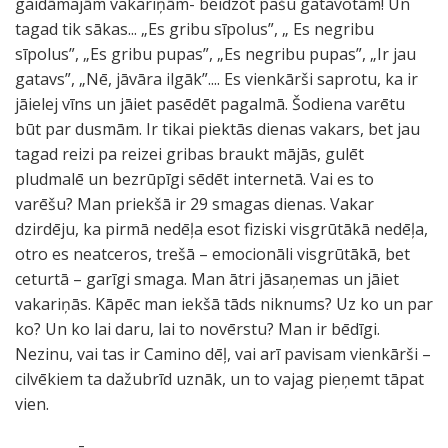
gaidāmajām vakariņām- beidzot pašu gatavotām! Un
tagad tik sākas... „Es gribu sīpolus”, „ Es negribu
sīpolus”, „Es gribu pupas”, „Es negribu pupas”, „Ir jau
gatavs”, „Nē, jāvāra ilgāk”.... Es vienkārši saprotu, ka ir
jāielej vīns un jāiet pasēdēt pagalmā. Šodiena varētu
būt par dusmām. Ir tikai piektās dienas vakars, bet jau
tagad reizi pa reizei gribas braukt mājās, gulēt
pludmalē un bezrūpīgi sēdēt internetā. Vai es to
varēšu? Man priekšā ir 29 smagas dienas. Vakar
dzirdēju, ka pirmā nedēļa esot fiziski visgrūtākā nedēļa,
otro es neatceros, trešā – emocionāli visgrūtākā, bet
ceturtā – garīgi smaga. Man ātri jāsaņemas un jāiet
vakariņās. Kāpēc man iekšā tāds niknums? Uz ko un par
ko? Un ko lai daru, lai to novērstu? Man ir bēdīgi.
Nezinu, vai tas ir Camino dēļ, vai arī pavisam vienkārši –
cilvēkiem ta dažubrīd uznāk, un to vajag pieņemt tāpat
vien.