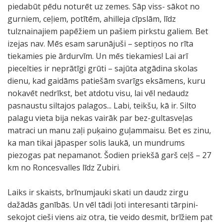
piedabūt pēdu noturēt uz zemes. Sāp viss- sākot no
gurniem, ceļiem, potītēm, ahilleja cīpslām, līdz
tulznainajiem papēžiem un pašiem pirkstu galiem. Bet
izejas nav. Mēs esam sarunājuši – septiņos no rīta
tiekamies pie ārdurvīm. Un mēs tiekamies! Lai arī
piecelties ir neprātīgi grūti – sajūta atgādina skolas
dienu, kad gaidāms patiešām svarīgs eksāmens, kuru
nokavēt nedrīkst, bet atdotu visu, lai vēl nedaudz
pasnaustu siltajos palagos... Labi, teikšu, kā ir. Silto
palagu vieta bija nekas vairāk par bez-gultasveļas
matraci un manu zaļi puķaino guļammaisu. Bet es zinu,
ka man tikai jāpasper solis laukā, un mundrums
piezogas pat nepamanot. Šodien priekšā garš ceļš – 27
km no Roncesvalles līdz Zubiri.
Laiks ir skaists, brīnumjauki skati un daudz zirgu
dažādās ganībās. Un vēl tādi ļoti interesanti tārpini-
sekojot cieši viens aiz otra, tie veido desmit, brīžiem pat