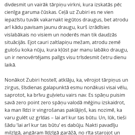
divdesmit un vairāk tārpiņu virkni, kura izskatās pēc
cienīga garuma čūskas. Ceļā uz Zubiri es ne vien
iepazīstu tuvāk vakarnakt iegūtos draugus, bet atrodu
arī kādu pavisam jaunu draugu, kurš izrādīsies
vislabākais no visiem un noderēs man tik daudzās
situācijās. Ejot cauri zaltlapiņu mežam, atrodu zemē
gulošu koka nūju, kura kļūst par manu labāko draugu,
un ir nenovērtējams palīgs visu trīsdesmit četru dienu
laikā.
Nonākot Zubiri hostelī, atklāju, ka, vērojot tārpiņus un
zirgus, šīsdienas galapunktā esmu nonākusi visai vēlu,
saprotot, ka brīvu guļvietu vairs nav. Es spāņu puisim
savā zero point zero spāņu valodā mēģinu izskaidrot,
ka man līdzi ir vingrošanas paklājiņš, kas nozimē, ka
varu gulēt uz grīdas – lai arī kur tas būtu. Un, lūk, tieši
šādu ‘lai arī kur tas būtu’ es dabūju. Nakti pavadīju
milzīgā, angāram līdzīgā garāžā, no rīta starojot un