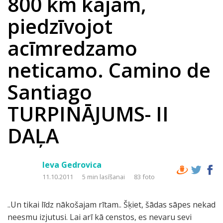
800 km kājām,
piedzīvojot
acīmredzamo
neticamo. Camino de
Santiago
TURPINĀJUMS- II
DAĻA
Ieva Gedrovica
11.10.2011
5 min lasīšanai
83 foto
..Un tikai līdz nākošajam rītam.. Šķiet, šādas sāpes nekad
neesmu izjutusi. Lai arī kā censtos, es nevaru sevi