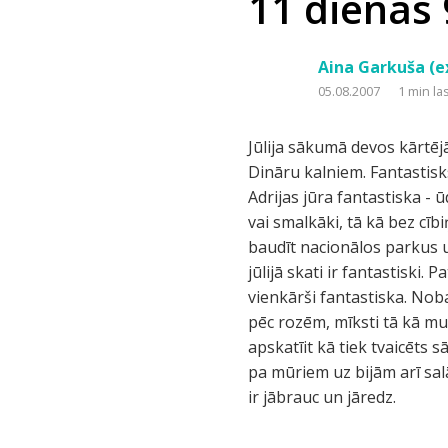
11 dienās 
Aina Garkuša (e
05.08.2007
1 min la
Jūlija sākumā devos kārtējā
Dināru kalniem. Fantastisk
Adrijas jūra fantastiska - 
vai smalkāki, tā kā bez cībi
baudīt nacionālos parkus u
jūlijā skati ir fantastiski.
vienkārši fantastiska. Nob
pēc rozēm, mīksti tā kā mu
apskatīit kā tiek tvaicēts 
pa mūriem uz bijām arī sa
ir jābrauc un jāredz.