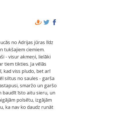
ucās no Adrijas jūras līdz
un tukšajiem ciemiem.
i - visur akmeņi, lielāki
 tiem tikties. Ja vēlās
 kad viss pludo, bet arī
vēl siltus no saules - garša
sastapusi, smaržo un garšo
baudīt īsto aitu sieru, un
taigājām polsētu, izgājām
ju, ka nav ko daudz runāt