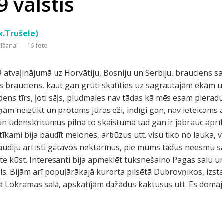
9 valstīs
x.Trušele)
sīšanai
16 foto
 atvaļinājumā uz Horvātiju, Bosniju un Serbiju, brauciens sa
s brauciens, kaut gan grūti skatīties uz sagrautajām ēkām 
ūdens tīrs, ļoti sāļs, pludmales nav tādas kā mēs esam pieraduš
ņām neiztikt un protams jūras eži, indīgi gan, nav ieteicams ar
n ūdenskritumus pilnā to skaistumā tad gan ir jābrauc aprīlī,
 Patīkami bija baudīt melones, arbūzus utt. visu tiko no lauka, 
audīju arī īsti gatavos nektarīnus, pie mums tādus neesmu 
te kūst. Interesanti bija apmeklēt tuksnešaino Pagas salu un 
sāls. Bijām arī popuļārākajā kurorta pilsētā Dubrovņikos, izs
lā Lokramas salā, apskatījām dažādus kaktusus utt. Es domā