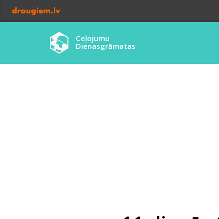
Ceļojumu
Dienasgrāmatas